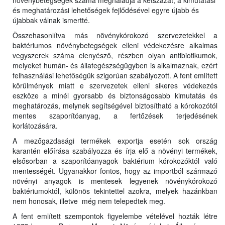
növénybetegségek száma meghaladja a kétszázat, a kimutatási
és meghatározási lehetőségek fejlődésével egyre újabb és
újabbak válnak ismertté.
Összehasonlítva más növénykórokozó szervezetekkel a
baktériumos növénybetegségek elleni védekezésre alkalmas
vegyszerek száma elenyésző, részben olyan antibiotikumok,
melyeket humán- és állategészségügyben is alkalmaznak, ezért
felhasználási lehetőségük szigorúan szabályozott. A fent említett
körülmények miatt e szervezetek elleni sikeres védekezés
eszköze a minél gyorsabb és biztonságosabb kimutatás és
meghatározás, melynek segítségével biztosítható a kórokozótól
mentes szaporítóanyag, a fertőzések terjedésének
korlátozására.
A mezőgazdasági termékek exportja esetén sok ország
karantén előírása szabályozza és írja elő a növényi termékek,
elsősorban a szaporítóanyagok baktérium kórokozóktól való
mentességét. Ugyanakkor fontos, hogy az importból származó
növényi anyagok is mentesek legyenek növénykórokozó
baktériumoktól, különös tekintettel azokra, melyek hazánkban
nem honosak, illetve még nem telepedtek meg.
A fent említett szempontok figyelembe vételével hozták létre