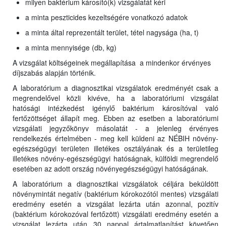
milyen baktérium károsító(k) vizsgálatát kéri
a minta peszticides kezeltségére vonatkozó adatok
a minta által reprezentált terület, tétel nagysága (ha, t)
a minta mennyisége (db, kg)
A vizsgálat költségeinek megállapítása a mindenkor érvényes
díjszabás alapján történik.
A laboratórium a diagnosztikai vizsgálatok eredményét csak a
megrendelővel közli kivéve, ha a laboratóriumi vizsgálat
hatósági intézkedést igénylő baktérium károsítóval való
fertőzöttséget állapít meg. Ebben az esetben a laboratóriumi
vizsgálati jegyzőkönyv másolatát - a jelenleg érvényes
rendelkezés értelmében - meg kell küldeni az NÉBIH növény-
egészségügyi területen illetékes osztályának és a területileg
illetékes növény-egészségügyi hatóságnak, külföldi megrendelő
esetében az adott ország növényegészségügyi hatóságának.
A laboratórium a diagnosztikai vizsgálatok céljára beküldött
növénymintát negatív (baktérium kórokozótól mentes) vizsgálati
eredmény esetén a vizsgálat lezárta után azonnal, pozitív
(baktérium kórokozóval fertőzött) vizsgálati eredmény esetén a
vizsgálat lezárta után 30 nappal ártalmatlanítást követően