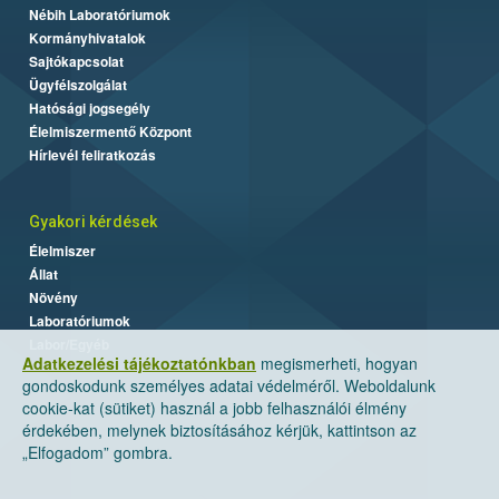
Nébih Laboratóriumok
Kormányhivatalok
Sajtókapcsolat
Ügyfélszolgálat
Hatósági jogsegély
Élelmiszermentő Központ
Hírlevél feliratkozás
Gyakori kérdések
Élelmiszer
Állat
Növény
Laboratóriumok
Labor/Egyéb
Adatkezelési tájékoztatónkban
megismerheti, hogyan
gondoskodunk személyes adatai védelméről. Weboldalunk
cookie-kat (sütiket) használ a jobb felhasználói élmény
érdekében, melynek biztosításához kérjük, kattintson az
„Elfogadom” gombra.