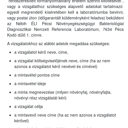
rendszeresített formanyomtatvány értelem szerinti kitöltésével ,
vagy a vizsgálathoz szükséges alapvető adatokat tartalmazó
egyedi megrendelő kíséretében kell a laboratóriumba bevinni,
vagy postai úton (időgarantált küldeményként feladva) beküldeni
az Nébih ÉLI Pécsi Növényegészségügyi Bakteriológiai
Diagnosztikai Nemzeti Referencia Laboratórium, 7634 Pécs
Kodó dűlő 1. címre.
A vizsgálatokhoz az alábbi adatok megadása szükséges:
a vizsgálatot kérő neve, címe,
a vizsgálat költségviselőjének neve, címe (ha az nem
azonos a vizsgálatot kérő nevével és címével)
a mintavétel pontos címe
a mintavétel ideje
a minta megnevezése (milyen növényfaj, növényfajta,
növényi rész vizsgálatát kéri)
a vizsgálat célja
a mintavevő neve címe (ha az nem azonos a vizsgálatot
kérővel)