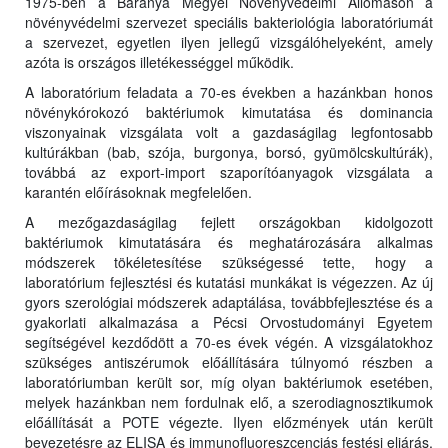
1975-ben a Baranya Megyei Növényvédelmi Állomáson a
növényvédelmi szervezet speciális bakteriológia laboratóriumát
a szervezet, egyetlen ilyen jellegű vizsgálóhelyeként, amely
azóta is országos illetékességgel működik.
A laboratórium feladata a 70-es években a hazánkban honos
növénykórokozó baktériumok kimutatása és dominancia
viszonyainak vizsgálata volt a gazdaságilag legfontosabb
kultúrákban (bab, szója, burgonya, borsó, gyümölcskultúrák),
továbbá az export-import szaporítóanyagok vizsgálata a
karantén előírásoknak megfelelően.
A mezőgazdaságilag fejlett országokban kidolgozott
baktériumok kimutatására és meghatározására alkalmas
módszerek tökéletesítése szükségessé tette, hogy a
laboratórium fejlesztési és kutatási munkákat is végezzen. Az új
gyors szerológiai módszerek adaptálása, továbbfejlesztése és a
gyakorlati alkalmazása a Pécsi Orvostudományi Egyetem
segítségével kezdődött a 70-es évek végén. A vizsgálatokhoz
szükséges antiszérumok előállítására túlnyomó részben a
laboratóriumban került sor, míg olyan baktériumok esetében,
melyek hazánkban nem fordulnak elő, a szerodiagnosztikumok
előállítását a POTE végezte. Ilyen előzmények után került
bevezetésre az ELISA és immunofluoreszcenciás festési eljárás,