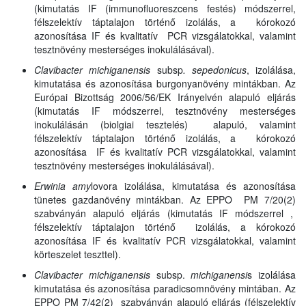
(kimutatás IF (immunofluoreszcens festés) módszerrel,
félszelektív táptalajon történő izolálás, a kórokozó
azonosítása IF és kvalitatív PCR vizsgálatokkal, valamint
tesztnövény mesterséges inokulálásával).
Clavibacter michiganensis
subsp
. sepedonicus
, izolálása,
kimutatása és azonosítása burgonyanövény mintákban. Az
Európai Bizottság 2006/56/EK Irányelvén alapuló eljárás
(kimutatás IF módszerrel, tesztnövény mesterséges
inokulálásán (biolgiai tesztelés) alapuló, valamint
félszelektív táptalajon történő izolálás, a kórokozó
azonosítása IF és kvalitatív PCR vizsgálatokkal, valamint
tesztnövény mesterséges inokulálásával).
Erwinia amy
lovora izolálása, kimutatása és azonosítása
tünetes gazdanövény mintákban. Az EPPO PM 7/20(2)
szabványán alapuló eljárás (kimutatás IF módszerrel ,
félszelektív táptalajon történő izolálás, a kórokozó
azonosítása IF és kvalitatív PCR vizsgálatokkal, valamint
körteszelet teszttel).
Clavibacter michiganensis
subsp.
michiganensi
s izolálása
kimutatása és azonosítása paradicsomnövény mintában. Az
EPPO PM 7/42(2) szabványán alapuló eljárás (félszelektív