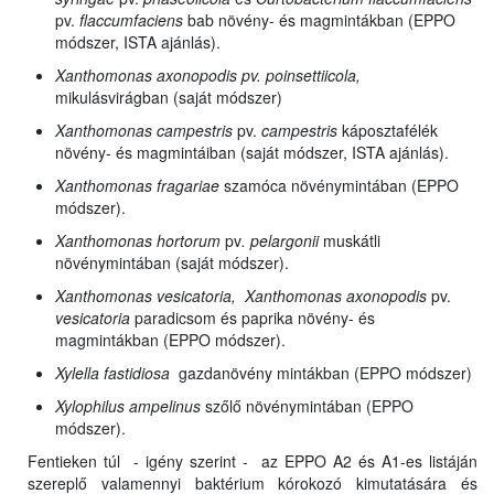
pv.
flaccumfaciens
bab növény- és magmintákban (EPPO
módszer, ISTA ajánlás).
Xanthomonas axonopodis pv. poinsettiicola,
mikulásvirágban (saját módszer)
Xanthomonas campestris
pv.
campestris
káposztafélék
növény- és magmintáiban (saját módszer, ISTA ajánlás).
Xanthomonas fragariae
szamóca növénymintában (EPPO
módszer).
Xanthomonas hortorum
pv
. pelargonii
muskátli
növénymintában (saját módszer).
Xanthomonas vesicatoria, Xanthomonas
axonopodis
pv.
vesicatoria
paradicsom és paprika növény- és
magmintákban (EPPO módszer).
Xylella fastidiosa
gazdanövény mintákban (EPPO módszer)
Xylophilus ampelinus
szőlő növénymintában (EPPO
módszer).
Fentieken túl - igény szerint - az EPPO A2 és A1-es listáján
szereplő valamennyi baktérium kórokozó kimutatására és