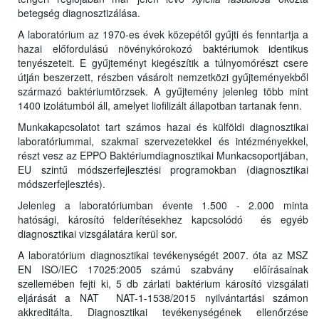
betegség diagnosztizálása.
A laboratórium az 1970-es évek közepétől gyűjti és fenntartja a
hazai előfordulású növénykórokozó baktériumok identikus
tenyészeteit. E gyűjteményt kiegészítik a túlnyomórészt csere
útján beszerzett, részben vásárolt nemzetközi gyűjteményekből
származó baktériumtörzsek. A gyűjtemény jelenleg több mint
1400 izolátumból áll, amelyet liofilizált állapotban tartanak fenn.
Munkakapcsolatot tart számos hazai és külföldi diagnosztikai
laboratóriummal, szakmai szervezetekkel és intézményekkel,
részt vesz az EPPO Baktériumdiagnosztikai Munkacsoportjában,
EU szintű módszerfejlesztési programokban (diagnosztikai
módszerfejlesztés).
Jelenleg a laboratóriumban évente 1.500 - 2.000 minta
hatósági, károsító felderítésekhez kapcsolódó és egyéb
diagnosztikai vizsgálatára kerül sor.
A laboratórium diagnosztikai tevékenységét 2007. óta az MSZ
EN ISO/IEC 17025:2005 számú szabvány előírásainak
szellemében fejti ki, 5 db zárlati baktérium károsító vizsgálati
eljárását a NAT NAT-1-1538/2015 nyilvántartási számon
akkreditálta. Diagnosztikai tevékenységének ellenőrzése