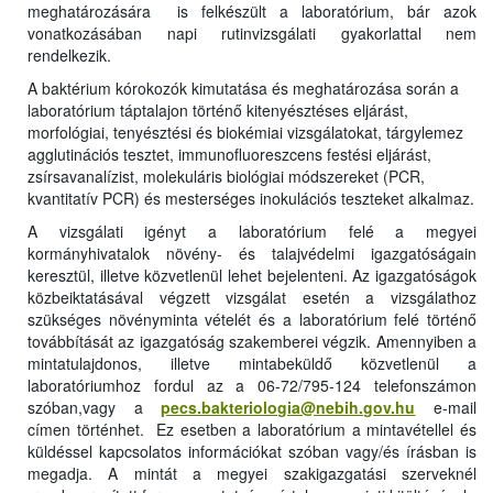
meghatározására is felkészült a laboratórium, bár azok
vonatkozásában napi rutinvizsgálati gyakorlattal nem
rendelkezik.
A baktérium kórokozók kimutatása és meghatározása során a
laboratórium táptalajon történő kitenyésztéses eljárást,
morfológiai, tenyésztési és biokémiai vizsgálatokat, tárgylemez
agglutinációs tesztet, immunofluoreszcens festési eljárást,
zsírsavanalízist, molekuláris biológiai módszereket (PCR,
kvantitatív PCR) és mesterséges inokulációs teszteket alkalmaz.
A vizsgálati igényt a laboratórium felé a megyei
kormányhivatalok növény- és talajvédelmi igazgatóságain
keresztül, illetve közvetlenül lehet bejelenteni. Az igazgatóságok
közbeiktatásával végzett vizsgálat esetén a vizsgálathoz
szükséges növényminta vételét és a laboratórium felé történő
továbbítását az igazgatóság szakemberei végzik. Amennyiben a
mintatulajdonos, illetve mintabeküldő közvetlenül a
laboratóriumhoz fordul az a
06-72/795-124
telefonszámon
szóban,vagy a
pecs.bakteriologia@nebih.gov.hu
e-mail
címen történhet. Ez esetben a laboratórium a mintavétellel és
küldéssel kapcsolatos információkat szóban vagy/és írásban is
megadja. A mintát a megyei szakigazgatási szerveknél