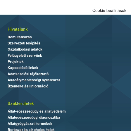
Cookie beállítások
Hivatalunk
Bemutatkozás
Szervezeti felépítés
Gazdálkodási adatok
Felügyeleti szervünk
Projektek
Kapcsolódó linkek
Adatkezelési tájékoztató
Akadálymentességi nyilatkozat
Üzemeltetési információ
Szakterületek
Állat-egészségügy és állatvédelem
Állategészségügyi diagnosztika
Állatgyógyászati termékek
Borászat és alkoholos italok