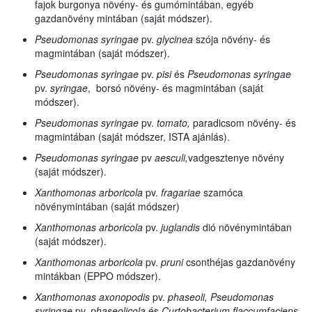
fajok burgonya növény- és gumómintában, egyéb
gazdanövény mintában (saját módszer).
Pseudomonas syringae
pv.
glycinea
szója növény- és
magmintában (saját módszer).
Pseudomonas syringae
pv.
pisi
és
Pseudomonas syringae
pv.
syringae
, borsó növény- és magmintában (saját
módszer).
Pseudomonas syringae
pv.
tomato,
paradicsom növény- és
magmintában (saját módszer, ISTA ajánlás).
Pseudomonas syringae
pv
aesculi,
vadgesztenye
növény
(saját módszer).
Xanthomonas arboricola
pv.
fragariae
szamóca
növénymintában (saját módszer)
Xanthomonas arboricola
pv.
juglandis
dió növénymintában
(saját módszer).
Xanthomonas arboricola
pv.
pruni
csonthéjas gazdanövény
mintákban (EPPO módszer).
Xanthomonas axonopodis
pv.
phaseoli, Pseudomonas
syringae
pv.
phaseolicola
és
Curtobacterium flaccumfaciens