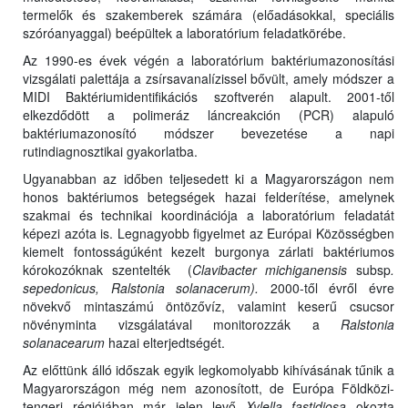
termelők és szakemberek számára (előadásokkal, speciális
szóróanyaggal) beépültek a laboratórium feladatkörébe.
Az 1990-es évek végén a laboratórium baktériumazonosítási
vizsgálati palettája a zsírsavanalízissel bővült, amely módszer a
MIDI Baktériumidentifikációs szoftverén alapult. 2001-től
elkezdődött a polimeráz láncreakción (PCR) alapuló
baktériumazonosító módszer bevezetése a napi
rutindiagnosztikai gyakorlatba.
Ugyanabban az időben teljesedett ki a Magyarországon nem
honos baktériumos betegségek hazai felderítése, amelynek
szakmai és technikai koordinációja a laboratórium feladatát
képezi azóta is. Legnagyobb figyelmet az Európai Közösségben
kiemelt fontosságúként kezelt burgonya zárlati baktériumos
kórokozóknak szentelték (
Clavibacter michiganensis
subsp
.
sepedonicus, Ralstonia solanacerum).
2000-től évről évre
növekvő mintaszámú öntözővíz, valamint keserű csucsor
növényminta vizsgálatával monitorozzák a
Ralstonia
solanacearum
hazai elterjedtségét.
Az előttünk álló időszak egyik legkomolyabb kihívásának tűnik a
Magyarországon még nem azonosított, de Európa Földközi-
tengeri régiójában már jelen levő
Xylella fastidiosa
okozta