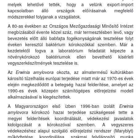
melyek lehetővé tették, hogy a velünk export-import
kapcsolatban álló országok előírásainak megfelelő
módszerekkel folyjanak a vizsgálatok.
A 80-as években az Országos Mezőgazdasági Minősítő Intézet
megbízásából évente közel száz, már termesztésben levő, vagy
bevezetés előtt álló babfajta fogékonyságának tesztelése folyt
éveken keresztül baktérium kórokozókkal szemben. Már a
kezdetektől fogva a laboratórium feladatát képezte a
növénykórokozó baktériumok ellen bevethető kísérleti
vegyszerkészítmények tesztelése is.
Az
Erwinia amylovora
okozta, az almatermésű kultúrákban
károsító tűzelhalás európai terjedése miatt már az 1970-es évek
elején megkezdődött a betegség hazai felderítése, amelyet az
1990-es évek közepén számítógépes előrejelzési modell
alkalmazásával is kiegészítettek.
A Magyarországon első ízben 1996-ban izolált
Erwinia
amylovora
kórokozó hazai terjedése szükségessé tette a
megyei felderítések koordinálását, védekezési javaslatok
kidolgozását a kórokozóval szemben. A vegyszeres
védekezéshez alapul szolgáló előrejelzési rendszer (Maryblyt)
működtetése, koordinálása, szakmai felvilágosító munka