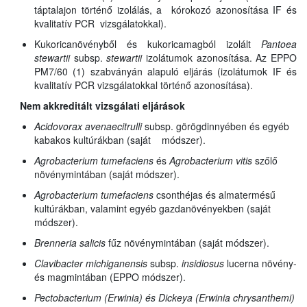
táptalajon történő izolálás, a kórokozó azonosítása IF és
kvalitatív PCR vizsgálatokkal).
Kukoricanövényből és kukoricamagból izolált
Pantoea
stewartii
subsp.
stewartii
izolátumok azonosítása. Az EPPO
PM7/60 (1) szabványán alapuló eljárás (izolátumok IF és
kvalitatív PCR vizsgálatokkal történő azonosítása).
Nem akkreditált vizsgálati eljárások
Acidovorax avenae
citrulli
subsp.
görögdinnyében és egyéb
kabakos kultúrákban (saját módszer).
Agrobacterium tumefaciens
és
Agrobacterium vitis
szőlő
növénymintában (saját módszer).
Agrobacterium tumefaciens
csonthéjas és almatermésű
kultúrákban, valamint egyéb gazdanövényekben (saját
módszer).
Brenneria salicis
fűz növénymintában (saját módszer).
Clavibacter michiganensis
subsp.
insidiosus
lucerna növény-
és magmintában (EPPO módszer).
Pectobacterium (Erwinia) és Dickeya (Erwinia chrysanthemi)