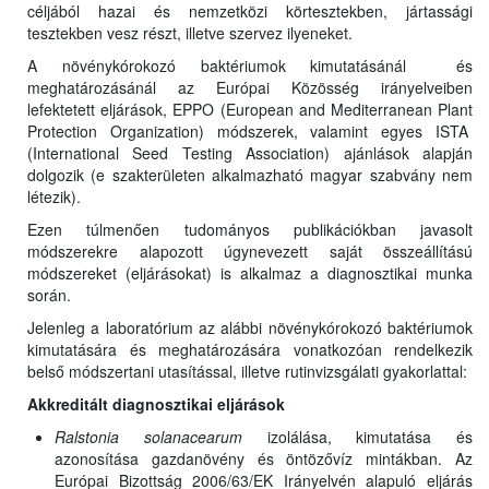
céljából hazai és nemzetközi körtesztekben, jártassági
tesztekben vesz részt, illetve szervez ilyeneket.
A növénykórokozó baktériumok kimutatásánál és
meghatározásánál az Európai Közösség irányelveiben
lefektetett eljárások, EPPO (European and Mediterranean Plant
Protection Organization) módszerek, valamint egyes ISTA
(International Seed Testing Association) ajánlások alapján
dolgozik (e szakterületen alkalmazható magyar szabvány nem
létezik).
Ezen túlmenően tudományos publikációkban javasolt
módszerekre alapozott úgynevezett saját összeállítású
módszereket (eljárásokat) is alkalmaz a diagnosztikai munka
során.
Jelenleg a laboratórium az alábbi növénykórokozó baktériumok
kimutatására és meghatározására vonatkozóan rendelkezik
belső módszertani utasítással, illetve rutinvizsgálati gyakorlattal:
Akkreditált diagnosztikai eljárások
Ralstonia solanacearum
izolálása, kimutatása és
azonosítása gazdanövény és öntözővíz mintákban. Az
Európai Bizottság 2006/63/EK Irányelvén alapuló eljárás