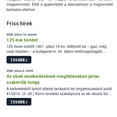
megsemmisíti. Ettől a gyakorlattól a laboratórium a megrendelő
kérésére eltérhet.
Friss hírek
2026. július 15, szerda
125 éve történt
125 évvel ezelőtt 1901. július 15-én, költözött be – igaz, még
csak részben – a budapesti m. kir. állami vetőmagvizsgáló
állomás a Kis Rókus utca 15. szám alatti, Czigler Győző által
TOVÁBB >
tervezett új épületébe.
2026. július 6, hétfő
Az ebek viselkedésének megítélésében jártas
szakértők listája
A kedvtelésből tartott állatok tartásáról és forgalmazásáról szóló
41/2010. (II. 26.) Korm.rendelet szabályozza az eb okozta fizikai
sérülés, illetve ennek veszélye keletkezésekor felmerülő
TOVÁBB >
hatósági feladatokat, valamint a veszélyes eb tartását és annak
engedélyezését. Ezen eljárások során szükség esetén be kell
vonni az ebek viselkedésének megítélésében jártas szakértőt.