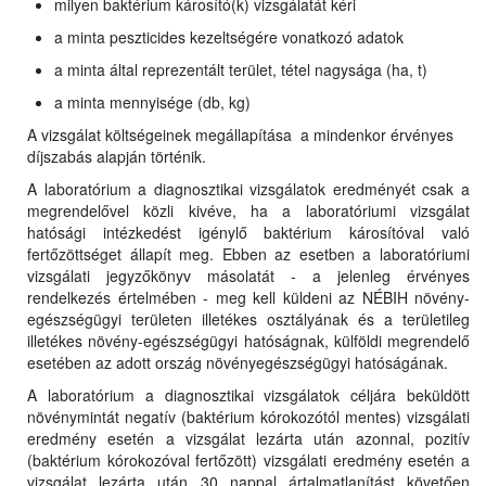
milyen baktérium károsító(k) vizsgálatát kéri
a minta peszticides kezeltségére vonatkozó adatok
a minta által reprezentált terület, tétel nagysága (ha, t)
a minta mennyisége (db, kg)
A vizsgálat költségeinek megállapítása a mindenkor érvényes
díjszabás alapján történik.
A laboratórium a diagnosztikai vizsgálatok eredményét csak a
megrendelővel közli kivéve, ha a laboratóriumi vizsgálat
hatósági intézkedést igénylő baktérium károsítóval való
fertőzöttséget állapít meg. Ebben az esetben a laboratóriumi
vizsgálati jegyzőkönyv másolatát - a jelenleg érvényes
rendelkezés értelmében - meg kell küldeni az NÉBIH növény-
egészségügyi területen illetékes osztályának és a területileg
illetékes növény-egészségügyi hatóságnak, külföldi megrendelő
esetében az adott ország növényegészségügyi hatóságának.
A laboratórium a diagnosztikai vizsgálatok céljára beküldött
növénymintát negatív (baktérium kórokozótól mentes) vizsgálati
eredmény esetén a vizsgálat lezárta után azonnal, pozitív
(baktérium kórokozóval fertőzött) vizsgálati eredmény esetén a
vizsgálat lezárta után 30 nappal ártalmatlanítást követően