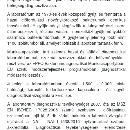
betegség diagnosztizálása.
A laboratórium az 1970-es évek közepétől gyűjti és fenntartja a
hazai előfordulású növénykórokozó baktériumok identikus
tenyészeteit. E gyűjteményt kiegészítik a túlnyomórészt csere
útján beszerzett, részben vásárolt nemzetközi gyűjteményekből
származó baktériumtörzsek. A gyűjtemény jelenleg több mint
1400 izolátumból áll, amelyet liofilizált állapotban tartanak fenn.
Munkakapcsolatot tart számos hazai és külföldi diagnosztikai
laboratóriummal, szakmai szervezetekkel és intézményekkel,
részt vesz az EPPO Baktériumdiagnosztikai Munkacsoportjában,
EU szintű módszerfejlesztési programokban (diagnosztikai
módszerfejlesztés).
Jelenleg a laboratóriumban évente 1.500 - 2.000 minta
hatósági, károsító felderítésekhez kapcsolódó és egyéb
diagnosztikai vizsgálatára kerül sor.
A laboratórium diagnosztikai tevékenységét 2007. óta az MSZ
EN ISO/IEC 17025:2005 számú szabvány előírásainak
szellemében fejti ki, 5 db zárlati baktérium károsító vizsgálati
eljárását a NAT NAT-1-1538/2015 nyilvántartási számon
akkreditálta. Diagnosztikai tevékenységének ellenőrzése