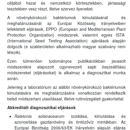
céljából hazai és nemzetközi körtesztekben, jártassági
tesztekben vesz részt, illetve szervez ilyeneket.
A növénykórokozó baktériumok kimutatásánál és
meghatározásánál az Európai Közösség irányelveiben
lefektetett eljárások, EPPO (European and Mediterranean Plant
Protection Organization) módszerek, valamint egyes ISTA
(International Seed Testing Association) ajánlások alapján
dolgozik (e szakterületen alkalmazható magyar szabvány nem
létezik).
Ezen túlmenően tudományos publikációkban javasolt
módszerekre alapozott úgynevezett saját összeállítású
módszereket (eljárásokat) is alkalmaz a diagnosztikai munka
során.
Jelenleg a laboratórium az alábbi növénykórokozó baktériumok
kimutatására és meghatározására vonatkozóan rendelkezik
belső módszertani utasítással, illetve rutinvizsgálati gyakorlattal:
Akkreditált diagnosztikai eljárások
Ralstonia solanacearum
izolálása, kimutatása és
azonosítása gazdanövény és öntözővíz mintákban. Az
Európai Bizottság 2006/63/EK Irányelvén alapuló eljárás