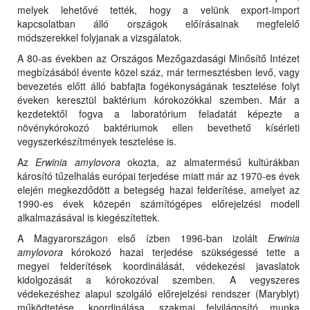
melyek lehetővé tették, hogy a velünk export-import
kapcsolatban álló országok előírásainak megfelelő
módszerekkel folyjanak a vizsgálatok.
A 80-as években az Országos Mezőgazdasági Minősítő Intézet
megbízásából évente közel száz, már termesztésben levő, vagy
bevezetés előtt álló babfajta fogékonyságának tesztelése folyt
éveken keresztül baktérium kórokozókkal szemben. Már a
kezdetektől fogva a laboratórium feladatát képezte a
növénykórokozó baktériumok ellen bevethető kísérleti
vegyszerkészítmények tesztelése is.
Az
Erwinia amylovora
okozta, az almatermésű kultúrákban
károsító tűzelhalás európai terjedése miatt már az 1970-es évek
elején megkezdődött a betegség hazai felderítése, amelyet az
1990-es évek közepén számítógépes előrejelzési modell
alkalmazásával is kiegészítettek.
A Magyarországon első ízben 1996-ban izolált
Erwinia
amylovora
kórokozó hazai terjedése szükségessé tette a
megyei felderítések koordinálását, védekezési javaslatok
kidolgozását a kórokozóval szemben. A vegyszeres
védekezéshez alapul szolgáló előrejelzési rendszer (Maryblyt)
működtetése, koordinálása, szakmai felvilágosító munka