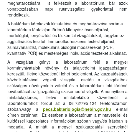
meghatározására is felkészült a laboratórium, bár azok
vonatkozásában napi rutinvizsgálati gyakorlattal nem
rendelkezik.
A baktérium kórokozók kimutatása és meghatározása során a
laboratórium táptalajon történő kitenyésztéses eljárást,
morfológiai, tenyésztési és biokémiai vizsgálatokat, tárgylemez
agglutinációs tesztet, immunofluoreszcens festési eljárást,
zsírsavanalízist, molekuláris biológiai módszereket (PCR,
kvantitatív PCR) és mesterséges inokulációs teszteket alkalmaz.
A vizsgálati igényt a laboratórium felé a megyei
kormányhivatalok növény- és talajvédelmi igazgatóságain
keresztül, illetve közvetlenül lehet bejelenteni. Az igazgatóságok
közbeiktatásával végzett vizsgálat esetén a vizsgálathoz
szükséges növényminta vételét és a laboratórium felé történő
továbbítását az igazgatóság szakemberei végzik. Amennyiben a
mintatulajdonos, illetve mintabeküldő közvetlenül a
laboratóriumhoz fordul az a
06-72/795-124
telefonszámon
szóban,vagy a
pecs.bakteriologia@nebih.gov.hu
e-mail
címen történhet. Ez esetben a laboratórium a mintavétellel és
küldéssel kapcsolatos információkat szóban vagy/és írásban is
megadja. A mintát a megyei szakigazgatási szerveknél