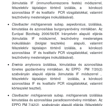
(kimutatás IF (immunofluoreszcens festés) módszerrel,
félszelektív táptalajon történő izolálás, a kórokozó
azonosítása IF és kvalitatív PCR vizsgálatokkal, valamint
tesztnövény mesterséges inokulálásával).
Clavibacter michiganensis
subsp
. sepedonicus
, izolálása,
kimutatása és azonosítása burgonyanövény mintákban. Az
Európai Bizottság 2006/56/EK Irányelvén alapuló eljárás
(kimutatás IF módszerrel, tesztnövény mesterséges
inokulálásán (biolgiai tesztelés) alapuló, valamint
félszelektív táptalajon történő izolálás, a kórokozó
azonosítása IF és kvalitatív PCR vizsgálatokkal, valamint
tesztnövény mesterséges inokulálásával).
Erwinia amy
lovora izolálása, kimutatása és azonosítása
tünetes gazdanövény mintákban. Az EPPO PM 7/20(2)
szabványán alapuló eljárás (kimutatás IF módszerrel ,
félszelektív táptalajon történő izolálás, a kórokozó
azonosítása IF és kvalitatív PCR vizsgálatokkal, valamint
körteszelet teszttel).
Clavibacter michiganensis
subsp.
michiganensi
s izolálása
kimutatása és azonosítása paradicsomnövény mintában. Az
EPPO PM 7/42(2) szabványán alapuló eljárás (félszelektív