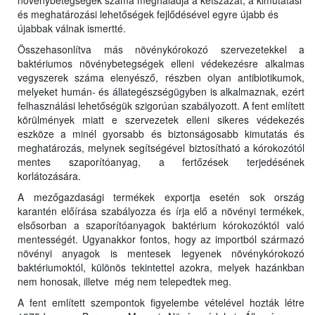
növénybetegségek száma meghaladja a kétszázat, a kimutatási
és meghatározási lehetőségek fejlődésével egyre újabb és
újabbak válnak ismertté.
Összehasonlítva más növénykórokozó szervezetekkel a
baktériumos növénybetegségek elleni védekezésre alkalmas
vegyszerek száma elenyésző, részben olyan antibiotikumok,
melyeket humán- és állategészségügyben is alkalmaznak, ezért
felhasználási lehetőségük szigorúan szabályozott. A fent említett
körülmények miatt e szervezetek elleni sikeres védekezés
eszköze a minél gyorsabb és biztonságosabb kimutatás és
meghatározás, melynek segítségével biztosítható a kórokozótól
mentes szaporítóanyag, a fertőzések terjedésének
korlátozására.
A mezőgazdasági termékek exportja esetén sok ország
karantén előírása szabályozza és írja elő a növényi termékek,
elsősorban a szaporítóanyagok baktérium kórokozóktól való
mentességét. Ugyanakkor fontos, hogy az importból származó
növényi anyagok is mentesek legyenek növénykórokozó
baktériumoktól, különös tekintettel azokra, melyek hazánkban
nem honosak, illetve még nem telepedtek meg.
A fent említett szempontok figyelembe vételével hozták létre