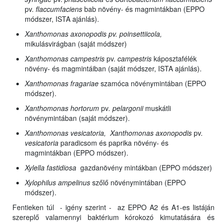
pv.
flaccumfaciens
bab növény- és magmintákban (EPPO
módszer, ISTA ajánlás).
Xanthomonas axonopodis pv. poinsettiicola,
mikulásvirágban (saját módszer)
Xanthomonas campestris
pv.
campestris
káposztafélék
növény- és magmintáiban (saját módszer, ISTA ajánlás).
Xanthomonas fragariae
szamóca növénymintában (EPPO
módszer).
Xanthomonas hortorum
pv
. pelargonii
muskátli
növénymintában (saját módszer).
Xanthomonas vesicatoria, Xanthomonas
axonopodis
pv.
vesicatoria
paradicsom és paprika növény- és
magmintákban (EPPO módszer).
Xylella fastidiosa
gazdanövény mintákban (EPPO módszer)
Xylophilus ampelinus
szőlő növénymintában (EPPO
módszer).
Fentieken túl - igény szerint - az EPPO A2 és A1-es listáján
szereplő valamennyi baktérium kórokozó kimutatására és