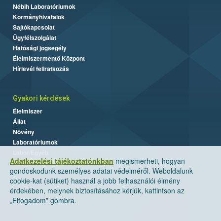
Nébih Laboratóriumok
Kormányhivatalok
Sajtókapcsolat
Ügyfélszolgálat
Hatósági jogsegély
Élelmiszermentő Központ
Hírlevél feliratkozás
Gyakori kérdések
Élelmiszer
Állat
Növény
Laboratóriumok
Labor/Egyéb
Adatkezelési tájékoztatónkban
megismerheti, hogyan
gondoskodunk személyes adatai védelméről. Weboldalunk
cookie-kat (sütiket) használ a jobb felhasználói élmény
érdekében, melynek biztosításához kérjük, kattintson az
„Elfogadom” gombra.