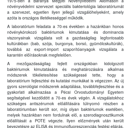
1975-ben a Baranya Megyei Növényvédelmi Állomáson a
növényvédelmi szervezet speciális bakteriológia laboratóriumát
a szervezet, egyetlen ilyen jellegű vizsgálóhelyeként, amely
azóta is országos illetékességgel működik.
A laboratórium feladata a 70-es években a hazánkban honos
növénykórokozó baktériumok kimutatása és dominancia
viszonyainak vizsgálata volt a gazdaságilag legfontosabb
kultúrákban (bab, szója, burgonya, borsó, gyümölcskultúrák),
továbbá az export-import szaporítóanyagok vizsgálata a
karantén előírásoknak megfelelően.
A mezőgazdaságilag fejlett országokban kidolgozott
baktériumok kimutatására és meghatározására alkalmas
módszerek tökéletesítése szükségessé tette, hogy a
laboratórium fejlesztési és kutatási munkákat is végezzen. Az új
gyors szerológiai módszerek adaptálása, továbbfejlesztése és a
gyakorlati alkalmazása a Pécsi Orvostudományi Egyetem
segítségével kezdődött a 70-es évek végén. A vizsgálatokhoz
szükséges antiszérumok előállítására túlnyomó részben a
laboratóriumban került sor, míg olyan baktériumok esetében,
melyek hazánkban nem fordulnak elő, a szerodiagnosztikumok
előállítását a POTE végezte. Ilyen előzmények után került
bevezetésre az ELISA és immunofluoreszcenciás festési eljárás,