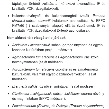
táptalajon történő izolálás, a kórokozó azonosítása IF és
kvalitatív PCR vizsgálatokkal).
Kukoricanövényből és kukoricamagból izolált
Pantoea
stewartii
subsp.
stewartii
izolátumok azonosítása. Az EPPO
PM7/60 (1) szabványán alapuló eljárás (izolátumok IF és
kvalitatív PCR vizsgálatokkal történő azonosítása).
Nem akkreditált vizsgálati eljárások
Acidovorax avenae
citrulli
subsp.
görögdinnyében és egyéb
kabakos kultúrákban (saját módszer).
Agrobacterium tumefaciens
és
Agrobacterium vitis
szőlő
növénymintában (saját módszer).
Agrobacterium tumefaciens
csonthéjas és almatermésű
kultúrákban, valamint egyéb gazdanövényekben (saját
módszer).
Brenneria salicis
fűz növénymintában (saját módszer).
Clavibacter michiganensis
subsp.
insidiosus
lucerna növény-
és magmintában (EPPO módszer).
Pectobacterium (Erwinia) és Dickeya (Erwinia chrysanthemi)