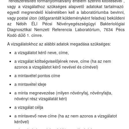
rendszeresített formanyomtatvány értelem szerinti kitöltésével ,
vagy a vizsgálathoz szükséges alapvető adatokat tartalmazó
egyedi megrendelő kíséretében kell a laboratóriumba bevinni,
vagy postai úton (időgarantált küldeményként feladva) beküldeni
az Nébih ÉLI Pécsi Növényegészségügyi Bakteriológiai
Diagnosztikai Nemzeti Referencia Laboratórium, 7634 Pécs
Kodó dűlő 1. címre.
A vizsgálatokhoz az alábbi adatok megadása szükséges:
a vizsgálatot kérő neve, címe,
a vizsgálat költségviselőjének neve, címe (ha az nem
azonos a vizsgálatot kérő nevével és címével)
a mintavétel pontos címe
a mintavétel ideje
a minta megnevezése (milyen növényfaj, növényfajta,
növényi rész vizsgálatát kéri)
a vizsgálat célja
a mintavevő neve címe (ha az nem azonos a vizsgálatot
kérővel)