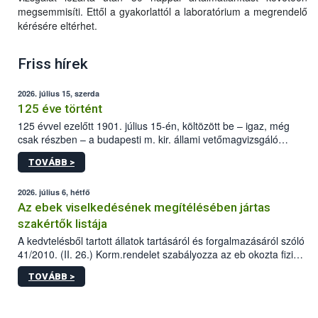
megsemmisíti. Ettől a gyakorlattól a laboratórium a megrendelő
kérésére eltérhet.
Friss hírek
2026. július 15, szerda
125 éve történt
125 évvel ezelőtt 1901. július 15-én, költözött be – igaz, még
csak részben – a budapesti m. kir. állami vetőmagvizsgáló
állomás a Kis Rókus utca 15. szám alatti, Czigler Győző által
TOVÁBB >
tervezett új épületébe.
2026. július 6, hétfő
Az ebek viselkedésének megítélésében jártas
szakértők listája
A kedvtelésből tartott állatok tartásáról és forgalmazásáról szóló
41/2010. (II. 26.) Korm.rendelet szabályozza az eb okozta fizikai
sérülés, illetve ennek veszélye keletkezésekor felmerülő
TOVÁBB >
hatósági feladatokat, valamint a veszélyes eb tartását és annak
engedélyezését. Ezen eljárások során szükség esetén be kell
vonni az ebek viselkedésének megítélésében jártas szakértőt.