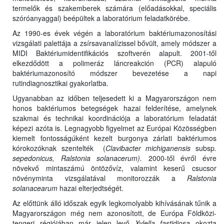
termelők és szakemberek számára (előadásokkal, speciális
szóróanyaggal) beépültek a laboratórium feladatkörébe.
Az 1990-es évek végén a laboratórium baktériumazonosítási
vizsgálati palettája a zsírsavanalízissel bővült, amely módszer a
MIDI Baktériumidentifikációs szoftverén alapult. 2001-től
elkezdődött a polimeráz láncreakción (PCR) alapuló
baktériumazonosító módszer bevezetése a napi
rutindiagnosztikai gyakorlatba.
Ugyanabban az időben teljesedett ki a Magyarországon nem
honos baktériumos betegségek hazai felderítése, amelynek
szakmai és technikai koordinációja a laboratórium feladatát
képezi azóta is. Legnagyobb figyelmet az Európai Közösségben
kiemelt fontosságúként kezelt burgonya zárlati baktériumos
kórokozóknak szentelték (
Clavibacter michiganensis
subsp
.
sepedonicus, Ralstonia solanacerum).
2000-től évről évre
növekvő mintaszámú öntözővíz, valamint keserű csucsor
növényminta vizsgálatával monitorozzák a
Ralstonia
solanacearum
hazai elterjedtségét.
Az előttünk álló időszak egyik legkomolyabb kihívásának tűnik a
Magyarországon még nem azonosított, de Európa Földközi-
tengeri régiójában már jelen levő
Xylella fastidiosa
okozta