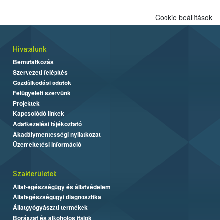
Cookie beállítások
Hivatalunk
Bemutatkozás
Szervezeti felépítés
Gazdálkodási adatok
Felügyeleti szervünk
Projektek
Kapcsolódó linkek
Adatkezelési tájékoztató
Akadálymentességi nyilatkozat
Üzemeltetési információ
Szakterületek
Állat-egészségügy és állatvédelem
Állategészségügyi diagnosztika
Állatgyógyászati termékek
Borászat és alkoholos italok