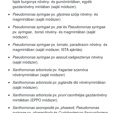
fajok burgonya növény- és gumómintában, egyéb
gazdanövény mintában (saját módszer).
Pseudomonas syringae
pv.
glycinea
szója növény- és
magmintában (saját módszer).
Pseudomonas syringae
pv.
pisi
és
Pseudomonas syringae
pv.
syringae
, borsó növény- és magmintában (saját
módszer).
Pseudomonas syringae
pv.
tomato,
paradicsom növény- és
magmintában (saját módszer, ISTA ajánlás).
Pseudomonas syringae
pv
aesculi,
vadgesztenye
növény
(saját módszer).
Xanthomonas arboricola
pv.
fragariae
szamóca
növénymintában (saját módszer)
Xanthomonas arboricola
pv.
juglandis
dió növénymintában
(saját módszer).
Xanthomonas arboricola
pv.
pruni
csonthéjas gazdanövény
mintákban (EPPO módszer).
Xanthomonas axonopodis
pv.
phaseoli, Pseudomonas
syringae
pv.
phaseolicola
és
Curtobacterium flaccumfaciens