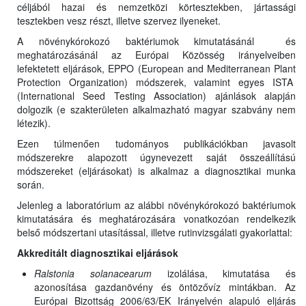
céljából hazai és nemzetközi körtesztekben, jártassági
tesztekben vesz részt, illetve szervez ilyeneket.
A növénykórokozó baktériumok kimutatásánál és
meghatározásánál az Európai Közösség irányelveiben
lefektetett eljárások, EPPO (European and Mediterranean Plant
Protection Organization) módszerek, valamint egyes ISTA
(International Seed Testing Association) ajánlások alapján
dolgozik (e szakterületen alkalmazható magyar szabvány nem
létezik).
Ezen túlmenően tudományos publikációkban javasolt
módszerekre alapozott úgynevezett saját összeállítású
módszereket (eljárásokat) is alkalmaz a diagnosztikai munka
során.
Jelenleg a laboratórium az alábbi növénykórokozó baktériumok
kimutatására és meghatározására vonatkozóan rendelkezik
belső módszertani utasítással, illetve rutinvizsgálati gyakorlattal:
Akkreditált diagnosztikai eljárások
Ralstonia solanacearum
izolálása, kimutatása és
azonosítása gazdanövény és öntözővíz mintákban. Az
Európai Bizottság 2006/63/EK Irányelvén alapuló eljárás