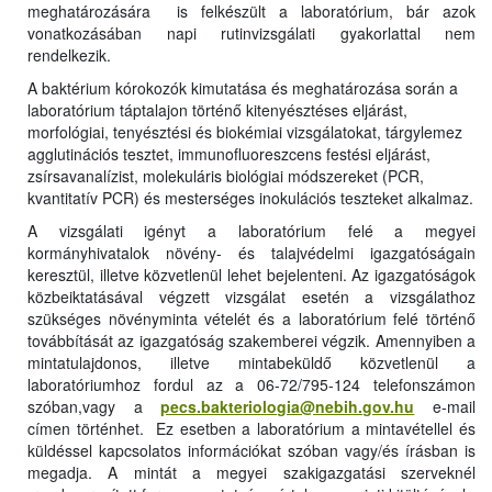
meghatározására is felkészült a laboratórium, bár azok
vonatkozásában napi rutinvizsgálati gyakorlattal nem
rendelkezik.
A baktérium kórokozók kimutatása és meghatározása során a
laboratórium táptalajon történő kitenyésztéses eljárást,
morfológiai, tenyésztési és biokémiai vizsgálatokat, tárgylemez
agglutinációs tesztet, immunofluoreszcens festési eljárást,
zsírsavanalízist, molekuláris biológiai módszereket (PCR,
kvantitatív PCR) és mesterséges inokulációs teszteket alkalmaz.
A vizsgálati igényt a laboratórium felé a megyei
kormányhivatalok növény- és talajvédelmi igazgatóságain
keresztül, illetve közvetlenül lehet bejelenteni. Az igazgatóságok
közbeiktatásával végzett vizsgálat esetén a vizsgálathoz
szükséges növényminta vételét és a laboratórium felé történő
továbbítását az igazgatóság szakemberei végzik. Amennyiben a
mintatulajdonos, illetve mintabeküldő közvetlenül a
laboratóriumhoz fordul az a
06-72/795-124
telefonszámon
szóban,vagy a
pecs.bakteriologia@nebih.gov.hu
e-mail
címen történhet. Ez esetben a laboratórium a mintavétellel és
küldéssel kapcsolatos információkat szóban vagy/és írásban is
megadja. A mintát a megyei szakigazgatási szerveknél