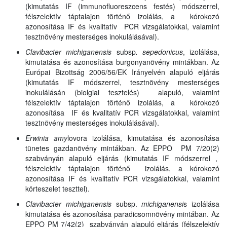
(kimutatás IF (immunofluoreszcens festés) módszerrel,
félszelektív táptalajon történő izolálás, a kórokozó
azonosítása IF és kvalitatív PCR vizsgálatokkal, valamint
tesztnövény mesterséges inokulálásával).
Clavibacter michiganensis
subsp
. sepedonicus
, izolálása,
kimutatása és azonosítása burgonyanövény mintákban. Az
Európai Bizottság 2006/56/EK Irányelvén alapuló eljárás
(kimutatás IF módszerrel, tesztnövény mesterséges
inokulálásán (biolgiai tesztelés) alapuló, valamint
félszelektív táptalajon történő izolálás, a kórokozó
azonosítása IF és kvalitatív PCR vizsgálatokkal, valamint
tesztnövény mesterséges inokulálásával).
Erwinia amy
lovora izolálása, kimutatása és azonosítása
tünetes gazdanövény mintákban. Az EPPO PM 7/20(2)
szabványán alapuló eljárás (kimutatás IF módszerrel ,
félszelektív táptalajon történő izolálás, a kórokozó
azonosítása IF és kvalitatív PCR vizsgálatokkal, valamint
körteszelet teszttel).
Clavibacter michiganensis
subsp.
michiganensi
s izolálása
kimutatása és azonosítása paradicsomnövény mintában. Az
EPPO PM 7/42(2) szabványán alapuló eljárás (félszelektív