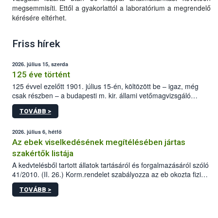
megsemmisíti. Ettől a gyakorlattól a laboratórium a megrendelő
kérésére eltérhet.
Friss hírek
2026. július 15, szerda
125 éve történt
125 évvel ezelőtt 1901. július 15-én, költözött be – igaz, még
csak részben – a budapesti m. kir. állami vetőmagvizsgáló
állomás a Kis Rókus utca 15. szám alatti, Czigler Győző által
TOVÁBB >
tervezett új épületébe.
2026. július 6, hétfő
Az ebek viselkedésének megítélésében jártas
szakértők listája
A kedvtelésből tartott állatok tartásáról és forgalmazásáról szóló
41/2010. (II. 26.) Korm.rendelet szabályozza az eb okozta fizikai
sérülés, illetve ennek veszélye keletkezésekor felmerülő
TOVÁBB >
hatósági feladatokat, valamint a veszélyes eb tartását és annak
engedélyezését. Ezen eljárások során szükség esetén be kell
vonni az ebek viselkedésének megítélésében jártas szakértőt.