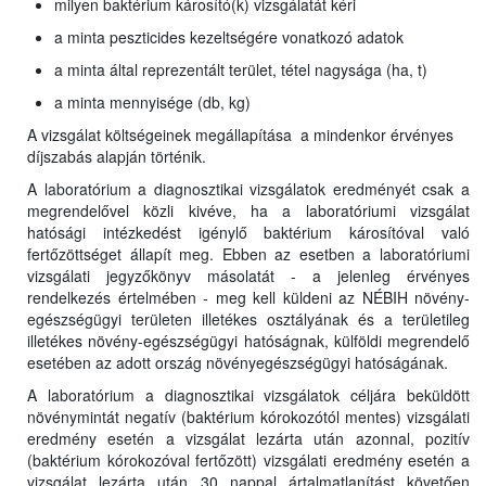
milyen baktérium károsító(k) vizsgálatát kéri
a minta peszticides kezeltségére vonatkozó adatok
a minta által reprezentált terület, tétel nagysága (ha, t)
a minta mennyisége (db, kg)
A vizsgálat költségeinek megállapítása a mindenkor érvényes
díjszabás alapján történik.
A laboratórium a diagnosztikai vizsgálatok eredményét csak a
megrendelővel közli kivéve, ha a laboratóriumi vizsgálat
hatósági intézkedést igénylő baktérium károsítóval való
fertőzöttséget állapít meg. Ebben az esetben a laboratóriumi
vizsgálati jegyzőkönyv másolatát - a jelenleg érvényes
rendelkezés értelmében - meg kell küldeni az NÉBIH növény-
egészségügyi területen illetékes osztályának és a területileg
illetékes növény-egészségügyi hatóságnak, külföldi megrendelő
esetében az adott ország növényegészségügyi hatóságának.
A laboratórium a diagnosztikai vizsgálatok céljára beküldött
növénymintát negatív (baktérium kórokozótól mentes) vizsgálati
eredmény esetén a vizsgálat lezárta után azonnal, pozitív
(baktérium kórokozóval fertőzött) vizsgálati eredmény esetén a
vizsgálat lezárta után 30 nappal ártalmatlanítást követően