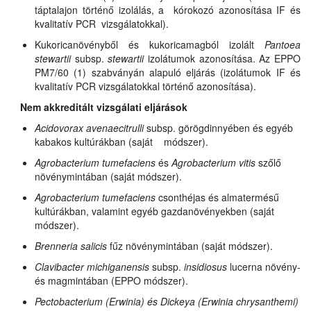
táptalajon történő izolálás, a kórokozó azonosítása IF és
kvalitatív PCR vizsgálatokkal).
Kukoricanövényből és kukoricamagból izolált
Pantoea
stewartii
subsp.
stewartii
izolátumok azonosítása. Az EPPO
PM7/60 (1) szabványán alapuló eljárás (izolátumok IF és
kvalitatív PCR vizsgálatokkal történő azonosítása).
Nem akkreditált vizsgálati eljárások
Acidovorax avenae
citrulli
subsp.
görögdinnyében és egyéb
kabakos kultúrákban (saját módszer).
Agrobacterium tumefaciens
és
Agrobacterium vitis
szőlő
növénymintában (saját módszer).
Agrobacterium tumefaciens
csonthéjas és almatermésű
kultúrákban, valamint egyéb gazdanövényekben (saját
módszer).
Brenneria salicis
fűz növénymintában (saját módszer).
Clavibacter michiganensis
subsp.
insidiosus
lucerna növény-
és magmintában (EPPO módszer).
Pectobacterium (Erwinia) és Dickeya (Erwinia chrysanthemi)