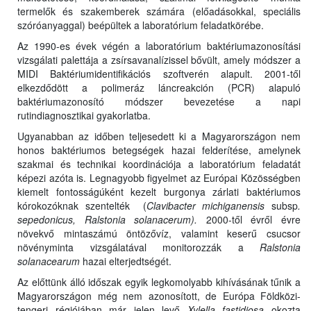
termelők és szakemberek számára (előadásokkal, speciális
szóróanyaggal) beépültek a laboratórium feladatkörébe.
Az 1990-es évek végén a laboratórium baktériumazonosítási
vizsgálati palettája a zsírsavanalízissel bővült, amely módszer a
MIDI Baktériumidentifikációs szoftverén alapult. 2001-től
elkezdődött a polimeráz láncreakción (PCR) alapuló
baktériumazonosító módszer bevezetése a napi
rutindiagnosztikai gyakorlatba.
Ugyanabban az időben teljesedett ki a Magyarországon nem
honos baktériumos betegségek hazai felderítése, amelynek
szakmai és technikai koordinációja a laboratórium feladatát
képezi azóta is. Legnagyobb figyelmet az Európai Közösségben
kiemelt fontosságúként kezelt burgonya zárlati baktériumos
kórokozóknak szentelték (
Clavibacter michiganensis
subsp
.
sepedonicus, Ralstonia solanacerum).
2000-től évről évre
növekvő mintaszámú öntözővíz, valamint keserű csucsor
növényminta vizsgálatával monitorozzák a
Ralstonia
solanacearum
hazai elterjedtségét.
Az előttünk álló időszak egyik legkomolyabb kihívásának tűnik a
Magyarországon még nem azonosított, de Európa Földközi-
tengeri régiójában már jelen levő
Xylella fastidiosa
okozta