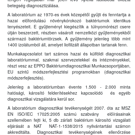
betegség diagnosztizálása.
A laboratórium az 1970-es évek közepétől gyűjti és fenntartja a
hazai előfordulású növénykórokozó baktériumok identikus
tenyészeteit. E gyűjteményt kiegészítik a túlnyomórészt csere
útján beszerzett, részben vásárolt nemzetközi gyűjteményekből
származó baktériumtörzsek. A gyűjtemény jelenleg több mint
1400 izolátumból áll, amelyet liofilizált állapotban tartanak fenn.
Munkakapcsolatot tart számos hazai és külföldi diagnosztikai
laboratóriummal, szakmai szervezetekkel és intézményekkel,
részt vesz az EPPO Baktériumdiagnosztikai Munkacsoportjában,
EU szintű módszerfejlesztési programokban (diagnosztikai
módszerfejlesztés).
Jelenleg a laboratóriumban évente 1.500 - 2.000 minta
hatósági, károsító felderítésekhez kapcsolódó és egyéb
diagnosztikai vizsgálatára kerül sor.
A laboratórium diagnosztikai tevékenységét 2007. óta az MSZ
EN ISO/IEC 17025:2005 számú szabvány előírásainak
szellemében fejti ki, 5 db zárlati baktérium károsító vizsgálati
eljárását a NAT NAT-1-1538/2015 nyilvántartási számon
akkreditálta. Diagnosztikai tevékenységének ellenőrzése