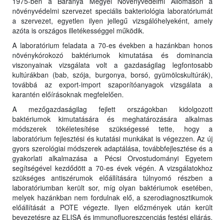
1975-ben a Baranya Megyei Növényvédelmi Állomáson a
növényvédelmi szervezet speciális bakteriológia laboratóriumát
a szervezet, egyetlen ilyen jellegű vizsgálóhelyeként, amely
azóta is országos illetékességgel működik.
A laboratórium feladata a 70-es években a hazánkban honos
növénykórokozó baktériumok kimutatása és dominancia
viszonyainak vizsgálata volt a gazdaságilag legfontosabb
kultúrákban (bab, szója, burgonya, borsó, gyümölcskultúrák),
továbbá az export-import szaporítóanyagok vizsgálata a
karantén előírásoknak megfelelően.
A mezőgazdaságilag fejlett országokban kidolgozott
baktériumok kimutatására és meghatározására alkalmas
módszerek tökéletesítése szükségessé tette, hogy a
laboratórium fejlesztési és kutatási munkákat is végezzen. Az új
gyors szerológiai módszerek adaptálása, továbbfejlesztése és a
gyakorlati alkalmazása a Pécsi Orvostudományi Egyetem
segítségével kezdődött a 70-es évek végén. A vizsgálatokhoz
szükséges antiszérumok előállítására túlnyomó részben a
laboratóriumban került sor, míg olyan baktériumok esetében,
melyek hazánkban nem fordulnak elő, a szerodiagnosztikumok
előállítását a POTE végezte. Ilyen előzmények után került
bevezetésre az ELISA és immunofluoreszcenciás festési eljárás,