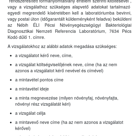
rendszeresített formanyomtatvány értelem szerinti kitöltésével ,
vagy a vizsgálathoz szükséges alapvető adatokat tartalmazó
egyedi megrendelő kíséretében kell a laboratóriumba bevinni,
vagy postai úton (időgarantált küldeményként feladva) beküldeni
az Nébih ÉLI Pécsi Növényegészségügyi Bakteriológiai
Diagnosztikai Nemzeti Referencia Laboratórium, 7634 Pécs
Kodó dűlő 1. címre.
A vizsgálatokhoz az alábbi adatok megadása szükséges:
a vizsgálatot kérő neve, címe,
a vizsgálat költségviselőjének neve, címe (ha az nem
azonos a vizsgálatot kérő nevével és címével)
a mintavétel pontos címe
a mintavétel ideje
a minta megnevezése (milyen növényfaj, növényfajta,
növényi rész vizsgálatát kéri)
a vizsgálat célja
a mintavevő neve címe (ha az nem azonos a vizsgálatot
kérővel)