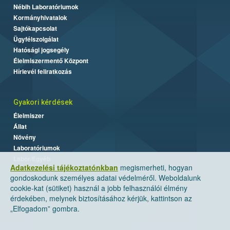
Nébih Laboratóriumok
Kormányhivatalok
Sajtókapcsolat
Ügyfélszolgálat
Hatósági jogsegély
Élelmiszermentő Központ
Hírlevél feliratkozás
Gyakori kérdések
Élelmiszer
Állat
Növény
Laboratóriumok
Labor/Egyéb
Adatkezelési tájékoztatónkban
megismerheti, hogyan
gondoskodunk személyes adatai védelméről. Weboldalunk
cookie-kat (sütiket) használ a jobb felhasználói élmény
érdekében, melynek biztosításához kérjük, kattintson az
„Elfogadom” gombra.