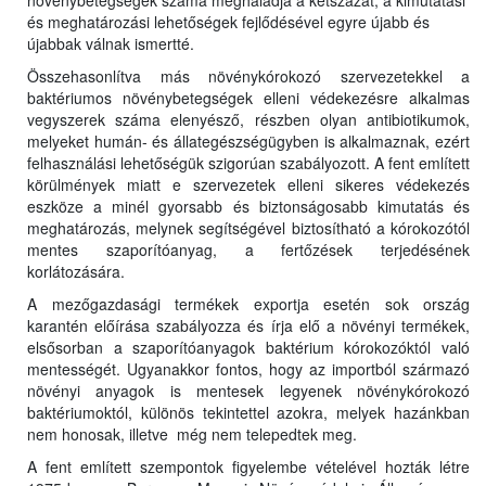
növénybetegségek száma meghaladja a kétszázat, a kimutatási
és meghatározási lehetőségek fejlődésével egyre újabb és
újabbak válnak ismertté.
Összehasonlítva más növénykórokozó szervezetekkel a
baktériumos növénybetegségek elleni védekezésre alkalmas
vegyszerek száma elenyésző, részben olyan antibiotikumok,
melyeket humán- és állategészségügyben is alkalmaznak, ezért
felhasználási lehetőségük szigorúan szabályozott. A fent említett
körülmények miatt e szervezetek elleni sikeres védekezés
eszköze a minél gyorsabb és biztonságosabb kimutatás és
meghatározás, melynek segítségével biztosítható a kórokozótól
mentes szaporítóanyag, a fertőzések terjedésének
korlátozására.
A mezőgazdasági termékek exportja esetén sok ország
karantén előírása szabályozza és írja elő a növényi termékek,
elsősorban a szaporítóanyagok baktérium kórokozóktól való
mentességét. Ugyanakkor fontos, hogy az importból származó
növényi anyagok is mentesek legyenek növénykórokozó
baktériumoktól, különös tekintettel azokra, melyek hazánkban
nem honosak, illetve még nem telepedtek meg.
A fent említett szempontok figyelembe vételével hozták létre