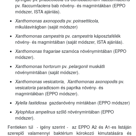
pv.
flaccumfaciens
bab növény- és magmintákban (EPPO
módszer, ISTA ajánlás).
Xanthomonas axonopodis pv. poinsettiicola,
mikulásvirágban (saját módszer)
Xanthomonas campestris
pv.
campestris
káposztafélék
növény- és magmintáiban (saját módszer, ISTA ajánlás).
Xanthomonas fragariae
szamóca növénymintában (EPPO
módszer).
Xanthomonas hortorum
pv
. pelargonii
muskátli
növénymintában (saját módszer).
Xanthomonas vesicatoria, Xanthomonas
axonopodis
pv.
vesicatoria
paradicsom és paprika növény- és
magmintákban (EPPO módszer).
Xylella fastidiosa
gazdanövény mintákban (EPPO módszer)
Xylophilus ampelinus
szőlő növénymintában (EPPO
módszer).
Fentieken túl - igény szerint - az EPPO A2 és A1-es listáján
szereplő valamennyi baktérium kórokozó kimutatására és