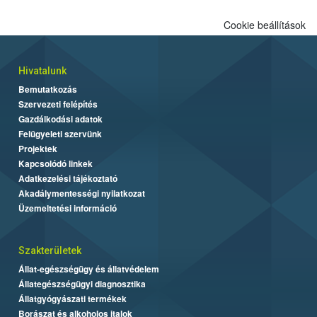
Cookie beállítások
Hivatalunk
Bemutatkozás
Szervezeti felépítés
Gazdálkodási adatok
Felügyeleti szervünk
Projektek
Kapcsolódó linkek
Adatkezelési tájékoztató
Akadálymentességi nyilatkozat
Üzemeltetési információ
Szakterületek
Állat-egészségügy és állatvédelem
Állategészségügyi diagnosztika
Állatgyógyászati termékek
Borászat és alkoholos italok