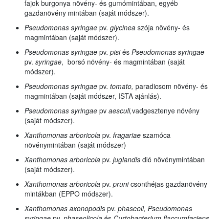
fajok burgonya növény- és gumómintában, egyéb
gazdanövény mintában (saját módszer).
Pseudomonas syringae
pv.
glycinea
szója növény- és
magmintában (saját módszer).
Pseudomonas syringae
pv.
pisi
és
Pseudomonas syringae
pv.
syringae
, borsó növény- és magmintában (saját
módszer).
Pseudomonas syringae
pv.
tomato,
paradicsom növény- és
magmintában (saját módszer, ISTA ajánlás).
Pseudomonas syringae
pv
aesculi,
vadgesztenye
növény
(saját módszer).
Xanthomonas arboricola
pv.
fragariae
szamóca
növénymintában (saját módszer)
Xanthomonas arboricola
pv.
juglandis
dió növénymintában
(saját módszer).
Xanthomonas arboricola
pv.
pruni
csonthéjas gazdanövény
mintákban (EPPO módszer).
Xanthomonas axonopodis
pv.
phaseoli, Pseudomonas
syringae
pv.
phaseolicola
és
Curtobacterium flaccumfaciens