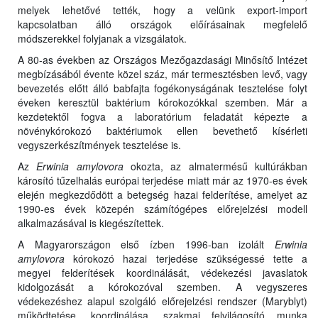
melyek lehetővé tették, hogy a velünk export-import
kapcsolatban álló országok előírásainak megfelelő
módszerekkel folyjanak a vizsgálatok.
A 80-as években az Országos Mezőgazdasági Minősítő Intézet
megbízásából évente közel száz, már termesztésben levő, vagy
bevezetés előtt álló babfajta fogékonyságának tesztelése folyt
éveken keresztül baktérium kórokozókkal szemben. Már a
kezdetektől fogva a laboratórium feladatát képezte a
növénykórokozó baktériumok ellen bevethető kísérleti
vegyszerkészítmények tesztelése is.
Az
Erwinia amylovora
okozta, az almatermésű kultúrákban
károsító tűzelhalás európai terjedése miatt már az 1970-es évek
elején megkezdődött a betegség hazai felderítése, amelyet az
1990-es évek közepén számítógépes előrejelzési modell
alkalmazásával is kiegészítettek.
A Magyarországon első ízben 1996-ban izolált
Erwinia
amylovora
kórokozó hazai terjedése szükségessé tette a
megyei felderítések koordinálását, védekezési javaslatok
kidolgozását a kórokozóval szemben. A vegyszeres
védekezéshez alapul szolgáló előrejelzési rendszer (Maryblyt)
működtetése, koordinálása, szakmai felvilágosító munka