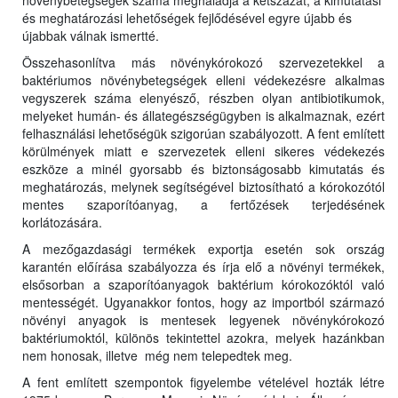
növénybetegségek száma meghaladja a kétszázat, a kimutatási
és meghatározási lehetőségek fejlődésével egyre újabb és
újabbak válnak ismertté.
Összehasonlítva más növénykórokozó szervezetekkel a
baktériumos növénybetegségek elleni védekezésre alkalmas
vegyszerek száma elenyésző, részben olyan antibiotikumok,
melyeket humán- és állategészségügyben is alkalmaznak, ezért
felhasználási lehetőségük szigorúan szabályozott. A fent említett
körülmények miatt e szervezetek elleni sikeres védekezés
eszköze a minél gyorsabb és biztonságosabb kimutatás és
meghatározás, melynek segítségével biztosítható a kórokozótól
mentes szaporítóanyag, a fertőzések terjedésének
korlátozására.
A mezőgazdasági termékek exportja esetén sok ország
karantén előírása szabályozza és írja elő a növényi termékek,
elsősorban a szaporítóanyagok baktérium kórokozóktól való
mentességét. Ugyanakkor fontos, hogy az importból származó
növényi anyagok is mentesek legyenek növénykórokozó
baktériumoktól, különös tekintettel azokra, melyek hazánkban
nem honosak, illetve még nem telepedtek meg.
A fent említett szempontok figyelembe vételével hozták létre