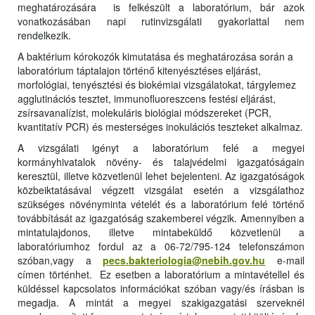
meghatározására is felkészült a laboratórium, bár azok
vonatkozásában napi rutinvizsgálati gyakorlattal nem
rendelkezik.
A baktérium kórokozók kimutatása és meghatározása során a
laboratórium táptalajon történő kitenyésztéses eljárást,
morfológiai, tenyésztési és biokémiai vizsgálatokat, tárgylemez
agglutinációs tesztet, immunofluoreszcens festési eljárást,
zsírsavanalízist, molekuláris biológiai módszereket (PCR,
kvantitatív PCR) és mesterséges inokulációs teszteket alkalmaz.
A vizsgálati igényt a laboratórium felé a megyei
kormányhivatalok növény- és talajvédelmi igazgatóságain
keresztül, illetve közvetlenül lehet bejelenteni. Az igazgatóságok
közbeiktatásával végzett vizsgálat esetén a vizsgálathoz
szükséges növényminta vételét és a laboratórium felé történő
továbbítását az igazgatóság szakemberei végzik. Amennyiben a
mintatulajdonos, illetve mintabeküldő közvetlenül a
laboratóriumhoz fordul az a
06-72/795-124
telefonszámon
szóban,vagy a
pecs.bakteriologia@nebih.gov.hu
e-mail
címen történhet. Ez esetben a laboratórium a mintavétellel és
küldéssel kapcsolatos információkat szóban vagy/és írásban is
megadja. A mintát a megyei szakigazgatási szerveknél