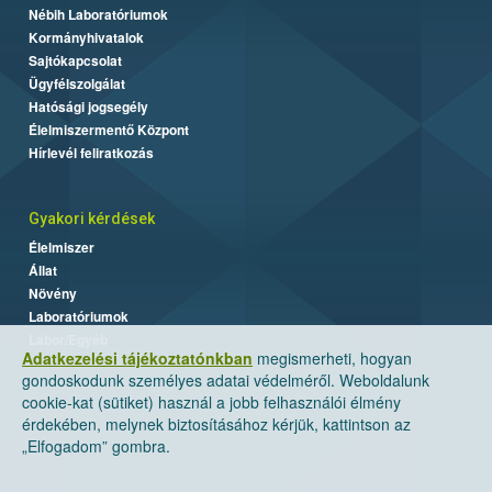
Nébih Laboratóriumok
Kormányhivatalok
Sajtókapcsolat
Ügyfélszolgálat
Hatósági jogsegély
Élelmiszermentő Központ
Hírlevél feliratkozás
Gyakori kérdések
Élelmiszer
Állat
Növény
Laboratóriumok
Labor/Egyéb
Adatkezelési tájékoztatónkban
megismerheti, hogyan
gondoskodunk személyes adatai védelméről. Weboldalunk
cookie-kat (sütiket) használ a jobb felhasználói élmény
érdekében, melynek biztosításához kérjük, kattintson az
„Elfogadom” gombra.