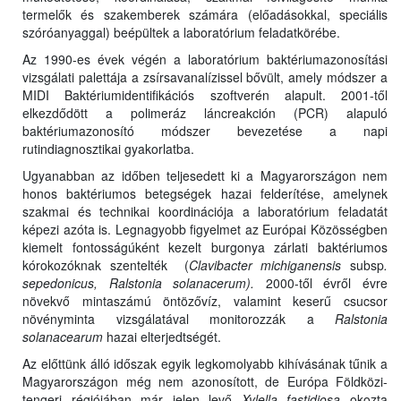
termelők és szakemberek számára (előadásokkal, speciális
szóróanyaggal) beépültek a laboratórium feladatkörébe.
Az 1990-es évek végén a laboratórium baktériumazonosítási
vizsgálati palettája a zsírsavanalízissel bővült, amely módszer a
MIDI Baktériumidentifikációs szoftverén alapult. 2001-től
elkezdődött a polimeráz láncreakción (PCR) alapuló
baktériumazonosító módszer bevezetése a napi
rutindiagnosztikai gyakorlatba.
Ugyanabban az időben teljesedett ki a Magyarországon nem
honos baktériumos betegségek hazai felderítése, amelynek
szakmai és technikai koordinációja a laboratórium feladatát
képezi azóta is. Legnagyobb figyelmet az Európai Közösségben
kiemelt fontosságúként kezelt burgonya zárlati baktériumos
kórokozóknak szentelték (
Clavibacter michiganensis
subsp
.
sepedonicus, Ralstonia solanacerum).
2000-től évről évre
növekvő mintaszámú öntözővíz, valamint keserű csucsor
növényminta vizsgálatával monitorozzák a
Ralstonia
solanacearum
hazai elterjedtségét.
Az előttünk álló időszak egyik legkomolyabb kihívásának tűnik a
Magyarországon még nem azonosított, de Európa Földközi-
tengeri régiójában már jelen levő
Xylella fastidiosa
okozta