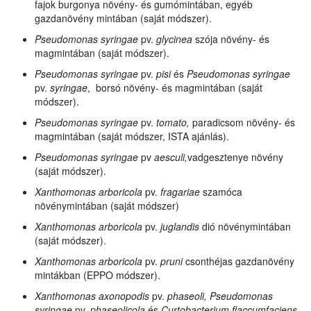
fajok burgonya növény- és gumómintában, egyéb
gazdanövény mintában (saját módszer).
Pseudomonas syringae
pv.
glycinea
szója növény- és
magmintában (saját módszer).
Pseudomonas syringae
pv.
pisi
és
Pseudomonas syringae
pv.
syringae
, borsó növény- és magmintában (saját
módszer).
Pseudomonas syringae
pv.
tomato,
paradicsom növény- és
magmintában (saját módszer, ISTA ajánlás).
Pseudomonas syringae
pv
aesculi,
vadgesztenye
növény
(saját módszer).
Xanthomonas arboricola
pv.
fragariae
szamóca
növénymintában (saját módszer)
Xanthomonas arboricola
pv.
juglandis
dió növénymintában
(saját módszer).
Xanthomonas arboricola
pv.
pruni
csonthéjas gazdanövény
mintákban (EPPO módszer).
Xanthomonas axonopodis
pv.
phaseoli, Pseudomonas
syringae
pv.
phaseolicola
és
Curtobacterium flaccumfaciens