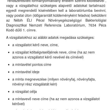
rendszeresített formanyomtatvány értelem szerinti kitöltésével ,
vagy a vizsgálathoz szükséges alapvető adatokat tartalmazó
egyedi megrendelő kíséretében kell a laboratóriumba bevinni,
vagy postai úton (időgarantált küldeményként feladva) beküldeni
az Nébih ÉLI Pécsi Növényegészségügyi Bakteriológiai
Diagnosztikai Nemzeti Referencia Laboratórium, 7634 Pécs
Kodó dűlő 1. címre.
A vizsgálatokhoz az alábbi adatok megadása szükséges:
a vizsgálatot kérő neve, címe,
a vizsgálat költségviselőjének neve, címe (ha az nem
azonos a vizsgálatot kérő nevével és címével)
a mintavétel pontos címe
a mintavétel ideje
a minta megnevezése (milyen növényfaj, növényfajta,
növényi rész vizsgálatát kéri)
a vizsgálat célja
a mintavevő neve címe (ha az nem azonos a vizsgálatot
kérővel)