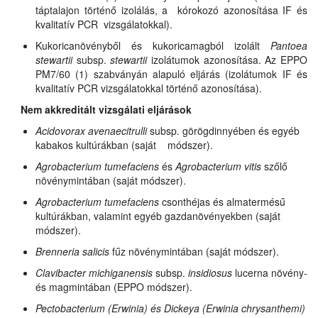
táptalajon történő izolálás, a kórokozó azonosítása IF és
kvalitatív PCR vizsgálatokkal).
Kukoricanövényből és kukoricamagból izolált
Pantoea
stewartii
subsp.
stewartii
izolátumok azonosítása. Az EPPO
PM7/60 (1) szabványán alapuló eljárás (izolátumok IF és
kvalitatív PCR vizsgálatokkal történő azonosítása).
Nem akkreditált vizsgálati eljárások
Acidovorax avenae
citrulli
subsp.
görögdinnyében és egyéb
kabakos kultúrákban (saját módszer).
Agrobacterium tumefaciens
és
Agrobacterium vitis
szőlő
növénymintában (saját módszer).
Agrobacterium tumefaciens
csonthéjas és almatermésű
kultúrákban, valamint egyéb gazdanövényekben (saját
módszer).
Brenneria salicis
fűz növénymintában (saját módszer).
Clavibacter michiganensis
subsp.
insidiosus
lucerna növény-
és magmintában (EPPO módszer).
Pectobacterium (Erwinia) és Dickeya (Erwinia chrysanthemi)