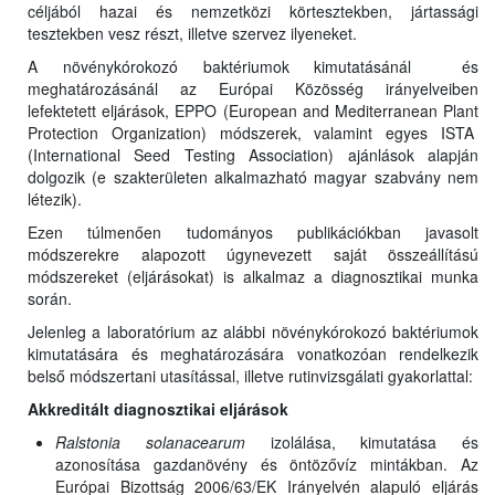
céljából hazai és nemzetközi körtesztekben, jártassági
tesztekben vesz részt, illetve szervez ilyeneket.
A növénykórokozó baktériumok kimutatásánál és
meghatározásánál az Európai Közösség irányelveiben
lefektetett eljárások, EPPO (European and Mediterranean Plant
Protection Organization) módszerek, valamint egyes ISTA
(International Seed Testing Association) ajánlások alapján
dolgozik (e szakterületen alkalmazható magyar szabvány nem
létezik).
Ezen túlmenően tudományos publikációkban javasolt
módszerekre alapozott úgynevezett saját összeállítású
módszereket (eljárásokat) is alkalmaz a diagnosztikai munka
során.
Jelenleg a laboratórium az alábbi növénykórokozó baktériumok
kimutatására és meghatározására vonatkozóan rendelkezik
belső módszertani utasítással, illetve rutinvizsgálati gyakorlattal:
Akkreditált diagnosztikai eljárások
Ralstonia solanacearum
izolálása, kimutatása és
azonosítása gazdanövény és öntözővíz mintákban. Az
Európai Bizottság 2006/63/EK Irányelvén alapuló eljárás