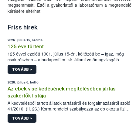
megsemmisíti. Ettől a gyakorlattól a laboratórium a megrendelő
kérésére eltérhet.
Friss hírek
2026. július 15, szerda
125 éve történt
125 évvel ezelőtt 1901. július 15-én, költözött be – igaz, még
csak részben – a budapesti m. kir. állami vetőmagvizsgáló
állomás a Kis Rókus utca 15. szám alatti, Czigler Győző által
TOVÁBB >
tervezett új épületébe.
2026. július 6, hétfő
Az ebek viselkedésének megítélésében jártas
szakértők listája
A kedvtelésből tartott állatok tartásáról és forgalmazásáról szóló
41/2010. (II. 26.) Korm.rendelet szabályozza az eb okozta fizikai
sérülés, illetve ennek veszélye keletkezésekor felmerülő
TOVÁBB >
hatósági feladatokat, valamint a veszélyes eb tartását és annak
engedélyezését. Ezen eljárások során szükség esetén be kell
vonni az ebek viselkedésének megítélésében jártas szakértőt.