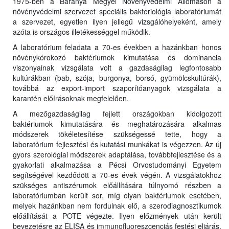
1975-ben a Baranya Megyei Növényvédelmi Állomáson a
növényvédelmi szervezet speciális bakteriológia laboratóriumát
a szervezet, egyetlen ilyen jellegű vizsgálóhelyeként, amely
azóta is országos illetékességgel működik.
A laboratórium feladata a 70-es években a hazánkban honos
növénykórokozó baktériumok kimutatása és dominancia
viszonyainak vizsgálata volt a gazdaságilag legfontosabb
kultúrákban (bab, szója, burgonya, borsó, gyümölcskultúrák),
továbbá az export-import szaporítóanyagok vizsgálata a
karantén előírásoknak megfelelően.
A mezőgazdaságilag fejlett országokban kidolgozott
baktériumok kimutatására és meghatározására alkalmas
módszerek tökéletesítése szükségessé tette, hogy a
laboratórium fejlesztési és kutatási munkákat is végezzen. Az új
gyors szerológiai módszerek adaptálása, továbbfejlesztése és a
gyakorlati alkalmazása a Pécsi Orvostudományi Egyetem
segítségével kezdődött a 70-es évek végén. A vizsgálatokhoz
szükséges antiszérumok előállítására túlnyomó részben a
laboratóriumban került sor, míg olyan baktériumok esetében,
melyek hazánkban nem fordulnak elő, a szerodiagnosztikumok
előállítását a POTE végezte. Ilyen előzmények után került
bevezetésre az ELISA és immunofluoreszcenciás festési eljárás,