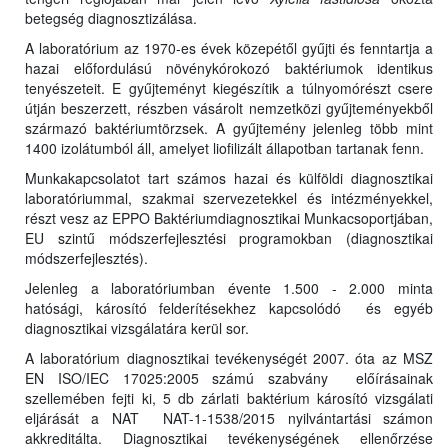
betegség diagnosztizálása.
A laboratórium az 1970-es évek közepétől gyűjti és fenntartja a
hazai előfordulású növénykórokozó baktériumok identikus
tenyészeteit. E gyűjteményt kiegészítik a túlnyomórészt csere
útján beszerzett, részben vásárolt nemzetközi gyűjteményekből
származó baktériumtörzsek. A gyűjtemény jelenleg több mint
1400 izolátumból áll, amelyet liofilizált állapotban tartanak fenn.
Munkakapcsolatot tart számos hazai és külföldi diagnosztikai
laboratóriummal, szakmai szervezetekkel és intézményekkel,
részt vesz az EPPO Baktériumdiagnosztikai Munkacsoportjában,
EU szintű módszerfejlesztési programokban (diagnosztikai
módszerfejlesztés).
Jelenleg a laboratóriumban évente 1.500 - 2.000 minta
hatósági, károsító felderítésekhez kapcsolódó és egyéb
diagnosztikai vizsgálatára kerül sor.
A laboratórium diagnosztikai tevékenységét 2007. óta az MSZ
EN ISO/IEC 17025:2005 számú szabvány előírásainak
szellemében fejti ki, 5 db zárlati baktérium károsító vizsgálati
eljárását a NAT NAT-1-1538/2015 nyilvántartási számon
akkreditálta. Diagnosztikai tevékenységének ellenőrzése