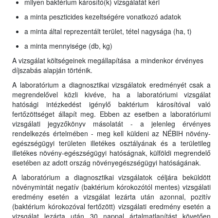
milyen baktérium károsító(k) vizsgálatát kéri
a minta peszticides kezeltségére vonatkozó adatok
a minta által reprezentált terület, tétel nagysága (ha, t)
a minta mennyisége (db, kg)
A vizsgálat költségeinek megállapítása a mindenkor érvényes
díjszabás alapján történik.
A laboratórium a diagnosztikai vizsgálatok eredményét csak a
megrendelővel közli kivéve, ha a laboratóriumi vizsgálat
hatósági intézkedést igénylő baktérium károsítóval való
fertőzöttséget állapít meg. Ebben az esetben a laboratóriumi
vizsgálati jegyzőkönyv másolatát - a jelenleg érvényes
rendelkezés értelmében - meg kell küldeni az NÉBIH növény-
egészségügyi területen illetékes osztályának és a területileg
illetékes növény-egészségügyi hatóságnak, külföldi megrendelő
esetében az adott ország növényegészségügyi hatóságának.
A laboratórium a diagnosztikai vizsgálatok céljára beküldött
növénymintát negatív (baktérium kórokozótól mentes) vizsgálati
eredmény esetén a vizsgálat lezárta után azonnal, pozitív
(baktérium kórokozóval fertőzött) vizsgálati eredmény esetén a
vizsgálat lezárta után 30 nappal ártalmatlanítást követően