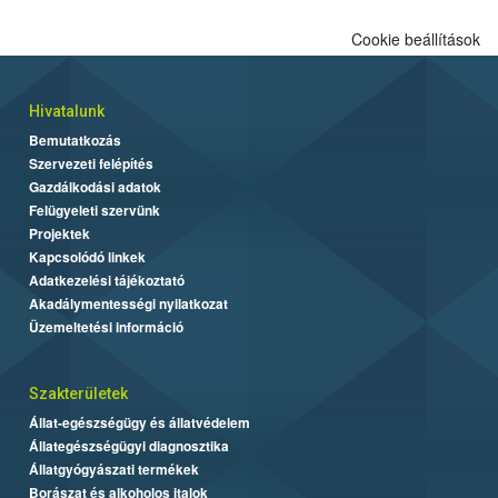
Cookie beállítások
Hivatalunk
Bemutatkozás
Szervezeti felépítés
Gazdálkodási adatok
Felügyeleti szervünk
Projektek
Kapcsolódó linkek
Adatkezelési tájékoztató
Akadálymentességi nyilatkozat
Üzemeltetési információ
Szakterületek
Állat-egészségügy és állatvédelem
Állategészségügyi diagnosztika
Állatgyógyászati termékek
Borászat és alkoholos italok