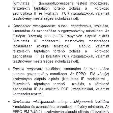
(kimutatás IF (immunofluoreszcens festés) módszerrel,
félszelektív táptalajon történő izolálás, a kórokozó
azonosítása IF és kvalitatív PCR vizsgálatokkal, valamint
tesztnövény mesterséges inokulálásával).
Clavibacter michiganensis
subsp
. sepedonicus
, izolálása,
kimutatása és azonosítása burgonyanövény mintákban. Az
Európai Bizottság 2006/56/EK Irányelvén alapuló eljárás
(kimutatás IF módszerrel, tesztnövény mesterséges
inokulálásán (biolgiai tesztelés) alapuló, valamint
félszelektív táptalajon történő izolálás, a kórokozó
azonosítása IF és kvalitatív PCR vizsgálatokkal, valamint
tesztnövény mesterséges inokulálásával).
Erwinia amy
lovora izolálása, kimutatása és azonosítása
tünetes gazdanövény mintákban. Az EPPO PM 7/20(2)
szabványán alapuló eljárás (kimutatás IF módszerrel ,
félszelektív táptalajon történő izolálás, a kórokozó
azonosítása IF és kvalitatív PCR vizsgálatokkal, valamint
körteszelet teszttel).
Clavibacter michiganensis
subsp.
michiganensi
s izolálása
kimutatása és azonosítása paradicsomnövény mintában. Az
EPPO PM 7/42(2) szabványán alapuló eljárás (félszelektív