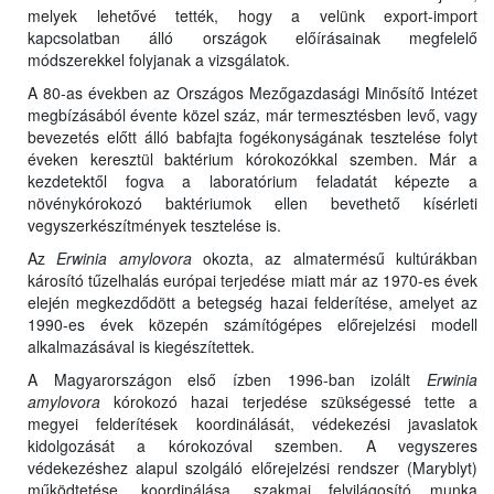
melyek lehetővé tették, hogy a velünk export-import
kapcsolatban álló országok előírásainak megfelelő
módszerekkel folyjanak a vizsgálatok.
A 80-as években az Országos Mezőgazdasági Minősítő Intézet
megbízásából évente közel száz, már termesztésben levő, vagy
bevezetés előtt álló babfajta fogékonyságának tesztelése folyt
éveken keresztül baktérium kórokozókkal szemben. Már a
kezdetektől fogva a laboratórium feladatát képezte a
növénykórokozó baktériumok ellen bevethető kísérleti
vegyszerkészítmények tesztelése is.
Az
Erwinia amylovora
okozta, az almatermésű kultúrákban
károsító tűzelhalás európai terjedése miatt már az 1970-es évek
elején megkezdődött a betegség hazai felderítése, amelyet az
1990-es évek közepén számítógépes előrejelzési modell
alkalmazásával is kiegészítettek.
A Magyarországon első ízben 1996-ban izolált
Erwinia
amylovora
kórokozó hazai terjedése szükségessé tette a
megyei felderítések koordinálását, védekezési javaslatok
kidolgozását a kórokozóval szemben. A vegyszeres
védekezéshez alapul szolgáló előrejelzési rendszer (Maryblyt)
működtetése, koordinálása, szakmai felvilágosító munka