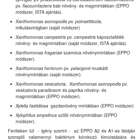
pv.
flaccumfaciens
bab növény- és magmintákban (EPPO
módszer, ISTA ajánlás).
Xanthomonas axonopodis pv. poinsettiicola,
mikulásvirágban (saját módszer)
Xanthomonas campestris
pv.
campestris
káposztafélék
növény- és magmintáiban (saját módszer, ISTA ajánlás).
Xanthomonas fragariae
szamóca növénymintában (EPPO
módszer).
Xanthomonas hortorum
pv
. pelargonii
muskátli
növénymintában (saját módszer).
Xanthomonas vesicatoria, Xanthomonas
axonopodis
pv.
vesicatoria
paradicsom és paprika növény- és
magmintákban (EPPO módszer).
Xylella fastidiosa
gazdanövény mintákban (EPPO módszer)
Xylophilus ampelinus
szőlő növénymintában (EPPO
módszer).
Fentieken túl - igény szerint - az EPPO A2 és A1-es listáján
szereplő valamennyi baktérium kórokozó kimutatására és