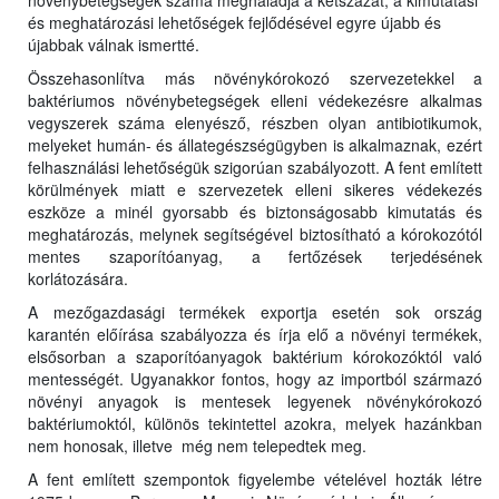
növénybetegségek száma meghaladja a kétszázat, a kimutatási
és meghatározási lehetőségek fejlődésével egyre újabb és
újabbak válnak ismertté.
Összehasonlítva más növénykórokozó szervezetekkel a
baktériumos növénybetegségek elleni védekezésre alkalmas
vegyszerek száma elenyésző, részben olyan antibiotikumok,
melyeket humán- és állategészségügyben is alkalmaznak, ezért
felhasználási lehetőségük szigorúan szabályozott. A fent említett
körülmények miatt e szervezetek elleni sikeres védekezés
eszköze a minél gyorsabb és biztonságosabb kimutatás és
meghatározás, melynek segítségével biztosítható a kórokozótól
mentes szaporítóanyag, a fertőzések terjedésének
korlátozására.
A mezőgazdasági termékek exportja esetén sok ország
karantén előírása szabályozza és írja elő a növényi termékek,
elsősorban a szaporítóanyagok baktérium kórokozóktól való
mentességét. Ugyanakkor fontos, hogy az importból származó
növényi anyagok is mentesek legyenek növénykórokozó
baktériumoktól, különös tekintettel azokra, melyek hazánkban
nem honosak, illetve még nem telepedtek meg.
A fent említett szempontok figyelembe vételével hozták létre