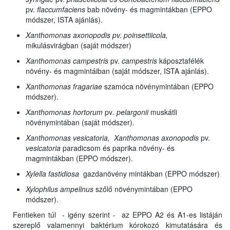
pv.
flaccumfaciens
bab növény- és magmintákban (EPPO
módszer, ISTA ajánlás).
Xanthomonas axonopodis pv. poinsettiicola,
mikulásvirágban (saját módszer)
Xanthomonas campestris
pv.
campestris
káposztafélék
növény- és magmintáiban (saját módszer, ISTA ajánlás).
Xanthomonas fragariae
szamóca növénymintában (EPPO
módszer).
Xanthomonas hortorum
pv
. pelargonii
muskátli
növénymintában (saját módszer).
Xanthomonas vesicatoria, Xanthomonas
axonopodis
pv.
vesicatoria
paradicsom és paprika növény- és
magmintákban (EPPO módszer).
Xylella fastidiosa
gazdanövény mintákban (EPPO módszer)
Xylophilus ampelinus
szőlő növénymintában (EPPO
módszer).
Fentieken túl - igény szerint - az EPPO A2 és A1-es listáján
szereplő valamennyi baktérium kórokozó kimutatására és