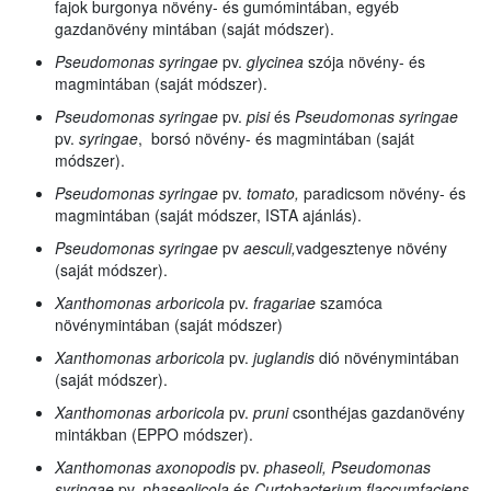
fajok burgonya növény- és gumómintában, egyéb
gazdanövény mintában (saját módszer).
Pseudomonas syringae
pv.
glycinea
szója növény- és
magmintában (saját módszer).
Pseudomonas syringae
pv.
pisi
és
Pseudomonas syringae
pv.
syringae
, borsó növény- és magmintában (saját
módszer).
Pseudomonas syringae
pv.
tomato,
paradicsom növény- és
magmintában (saját módszer, ISTA ajánlás).
Pseudomonas syringae
pv
aesculi,
vadgesztenye
növény
(saját módszer).
Xanthomonas arboricola
pv.
fragariae
szamóca
növénymintában (saját módszer)
Xanthomonas arboricola
pv.
juglandis
dió növénymintában
(saját módszer).
Xanthomonas arboricola
pv.
pruni
csonthéjas gazdanövény
mintákban (EPPO módszer).
Xanthomonas axonopodis
pv.
phaseoli, Pseudomonas
syringae
pv.
phaseolicola
és
Curtobacterium flaccumfaciens