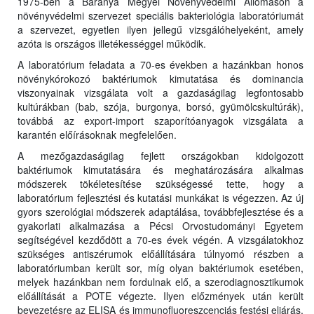
1975-ben a Baranya Megyei Növényvédelmi Állomáson a
növényvédelmi szervezet speciális bakteriológia laboratóriumát
a szervezet, egyetlen ilyen jellegű vizsgálóhelyeként, amely
azóta is országos illetékességgel működik.
A laboratórium feladata a 70-es években a hazánkban honos
növénykórokozó baktériumok kimutatása és dominancia
viszonyainak vizsgálata volt a gazdaságilag legfontosabb
kultúrákban (bab, szója, burgonya, borsó, gyümölcskultúrák),
továbbá az export-import szaporítóanyagok vizsgálata a
karantén előírásoknak megfelelően.
A mezőgazdaságilag fejlett országokban kidolgozott
baktériumok kimutatására és meghatározására alkalmas
módszerek tökéletesítése szükségessé tette, hogy a
laboratórium fejlesztési és kutatási munkákat is végezzen. Az új
gyors szerológiai módszerek adaptálása, továbbfejlesztése és a
gyakorlati alkalmazása a Pécsi Orvostudományi Egyetem
segítségével kezdődött a 70-es évek végén. A vizsgálatokhoz
szükséges antiszérumok előállítására túlnyomó részben a
laboratóriumban került sor, míg olyan baktériumok esetében,
melyek hazánkban nem fordulnak elő, a szerodiagnosztikumok
előállítását a POTE végezte. Ilyen előzmények után került
bevezetésre az ELISA és immunofluoreszcenciás festési eljárás,