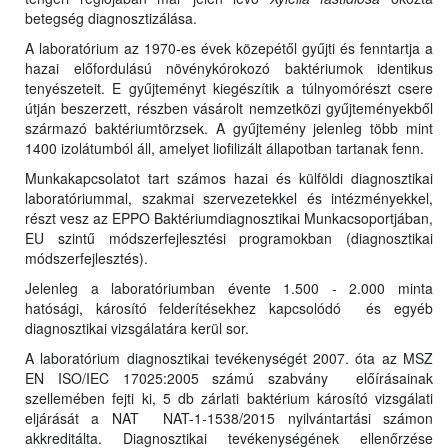
betegség diagnosztizálása.
A laboratórium az 1970-es évek közepétől gyűjti és fenntartja a
hazai előfordulású növénykórokozó baktériumok identikus
tenyészeteit. E gyűjteményt kiegészítik a túlnyomórészt csere
útján beszerzett, részben vásárolt nemzetközi gyűjteményekből
származó baktériumtörzsek. A gyűjtemény jelenleg több mint
1400 izolátumból áll, amelyet liofilizált állapotban tartanak fenn.
Munkakapcsolatot tart számos hazai és külföldi diagnosztikai
laboratóriummal, szakmai szervezetekkel és intézményekkel,
részt vesz az EPPO Baktériumdiagnosztikai Munkacsoportjában,
EU szintű módszerfejlesztési programokban (diagnosztikai
módszerfejlesztés).
Jelenleg a laboratóriumban évente 1.500 - 2.000 minta
hatósági, károsító felderítésekhez kapcsolódó és egyéb
diagnosztikai vizsgálatára kerül sor.
A laboratórium diagnosztikai tevékenységét 2007. óta az MSZ
EN ISO/IEC 17025:2005 számú szabvány előírásainak
szellemében fejti ki, 5 db zárlati baktérium károsító vizsgálati
eljárását a NAT NAT-1-1538/2015 nyilvántartási számon
akkreditálta. Diagnosztikai tevékenységének ellenőrzése