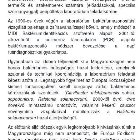
termelők és szakemberek számára (előadásokkal, speciális
szóróanyaggal) beépültek a laboratórium feladatkörébe.
Az 1990-es évek végén a laboratórium baktériumazonosítási
vizsgálati palettája a zsírsavanalízissel bővült, amely módszer a
MIDI Baktériumidentifikációs szoftverén alapult. 2001-től
elkezdődött a polimeráz láncreakción (PCR) alapuló
baktériumazonosító módszer bevezetése a napi
rutindiagnosztikai gyakorlatba.
Ugyanabban az időben teljesedett ki a Magyarországon nem
honos baktériumos betegségek hazai felderítése, amelynek
szakmai és technikai koordinációja a laboratórium feladatát
képezi azóta is. Legnagyobb figyelmet az Európai Közösségben
kiemelt fontosságúként kezelt burgonya zárlati baktériumos
kórokozóknak szentelték (
Clavibacter michiganensis
subsp
.
sepedonicus, Ralstonia solanacerum).
2000-től évről évre
növekvő mintaszámú öntözővíz, valamint keserű csucsor
növényminta vizsgálatával monitorozzák a
Ralstonia
solanacearum
hazai elterjedtségét.
Az előttünk álló időszak egyik legkomolyabb kihívásának tűnik a
Magyarországon még nem azonosított, de Európa Földközi-
tengeri régiójában már jelen levő
Xylella fastidiosa
okozta