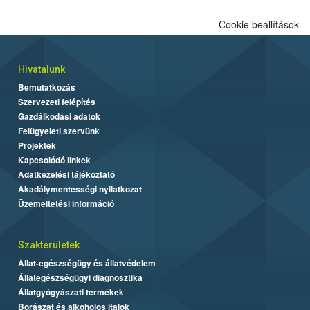
Cookie beállítások
Hivatalunk
Bemutatkozás
Szervezeti felépítés
Gazdálkodási adatok
Felügyeleti szervünk
Projektek
Kapcsolódó linkek
Adatkezelési tájékoztató
Akadálymentességi nyilatkozat
Üzemeltetési információ
Szakterületek
Állat-egészségügy és állatvédelem
Állategészségügyi diagnosztika
Állatgyógyászati termékek
Borászat és alkoholos italok