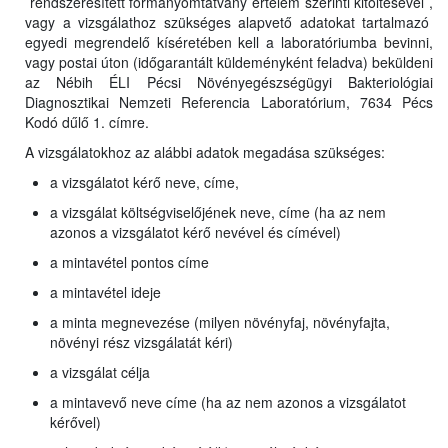
rendszeresített formanyomtatvány értelem szerinti kitöltésével ,
vagy a vizsgálathoz szükséges alapvető adatokat tartalmazó
egyedi megrendelő kíséretében kell a laboratóriumba bevinni,
vagy postai úton (időgarantált küldeményként feladva) beküldeni
az Nébih ÉLI Pécsi Növényegészségügyi Bakteriológiai
Diagnosztikai Nemzeti Referencia Laboratórium, 7634 Pécs
Kodó dűlő 1. címre.
A vizsgálatokhoz az alábbi adatok megadása szükséges:
a vizsgálatot kérő neve, címe,
a vizsgálat költségviselőjének neve, címe (ha az nem
azonos a vizsgálatot kérő nevével és címével)
a mintavétel pontos címe
a mintavétel ideje
a minta megnevezése (milyen növényfaj, növényfajta,
növényi rész vizsgálatát kéri)
a vizsgálat célja
a mintavevő neve címe (ha az nem azonos a vizsgálatot
kérővel)