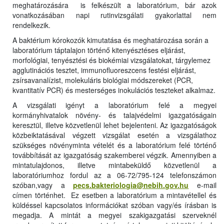
meghatározására is felkészült a laboratórium, bár azok
vonatkozásában napi rutinvizsgálati gyakorlattal nem
rendelkezik.
A baktérium kórokozók kimutatása és meghatározása során a
laboratórium táptalajon történő kitenyésztéses eljárást,
morfológiai, tenyésztési és biokémiai vizsgálatokat, tárgylemez
agglutinációs tesztet, immunofluoreszcens festési eljárást,
zsírsavanalízist, molekuláris biológiai módszereket (PCR,
kvantitatív PCR) és mesterséges inokulációs teszteket alkalmaz.
A vizsgálati igényt a laboratórium felé a megyei
kormányhivatalok növény- és talajvédelmi igazgatóságain
keresztül, illetve közvetlenül lehet bejelenteni. Az igazgatóságok
közbeiktatásával végzett vizsgálat esetén a vizsgálathoz
szükséges növényminta vételét és a laboratórium felé történő
továbbítását az igazgatóság szakemberei végzik. Amennyiben a
mintatulajdonos, illetve mintabeküldő közvetlenül a
laboratóriumhoz fordul az a
06-72/795-124
telefonszámon
szóban,vagy a
pecs.bakteriologia@nebih.gov.hu
e-mail
címen történhet. Ez esetben a laboratórium a mintavétellel és
küldéssel kapcsolatos információkat szóban vagy/és írásban is
megadja. A mintát a megyei szakigazgatási szerveknél