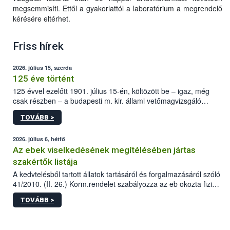
megsemmisíti. Ettől a gyakorlattól a laboratórium a megrendelő
kérésére eltérhet.
Friss hírek
2026. július 15, szerda
125 éve történt
125 évvel ezelőtt 1901. július 15-én, költözött be – igaz, még
csak részben – a budapesti m. kir. állami vetőmagvizsgáló
állomás a Kis Rókus utca 15. szám alatti, Czigler Győző által
TOVÁBB >
tervezett új épületébe.
2026. július 6, hétfő
Az ebek viselkedésének megítélésében jártas
szakértők listája
A kedvtelésből tartott állatok tartásáról és forgalmazásáról szóló
41/2010. (II. 26.) Korm.rendelet szabályozza az eb okozta fizikai
sérülés, illetve ennek veszélye keletkezésekor felmerülő
TOVÁBB >
hatósági feladatokat, valamint a veszélyes eb tartását és annak
engedélyezését. Ezen eljárások során szükség esetén be kell
vonni az ebek viselkedésének megítélésében jártas szakértőt.