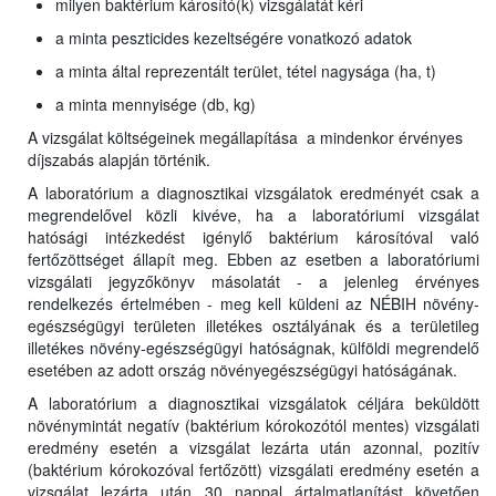
milyen baktérium károsító(k) vizsgálatát kéri
a minta peszticides kezeltségére vonatkozó adatok
a minta által reprezentált terület, tétel nagysága (ha, t)
a minta mennyisége (db, kg)
A vizsgálat költségeinek megállapítása a mindenkor érvényes
díjszabás alapján történik.
A laboratórium a diagnosztikai vizsgálatok eredményét csak a
megrendelővel közli kivéve, ha a laboratóriumi vizsgálat
hatósági intézkedést igénylő baktérium károsítóval való
fertőzöttséget állapít meg. Ebben az esetben a laboratóriumi
vizsgálati jegyzőkönyv másolatát - a jelenleg érvényes
rendelkezés értelmében - meg kell küldeni az NÉBIH növény-
egészségügyi területen illetékes osztályának és a területileg
illetékes növény-egészségügyi hatóságnak, külföldi megrendelő
esetében az adott ország növényegészségügyi hatóságának.
A laboratórium a diagnosztikai vizsgálatok céljára beküldött
növénymintát negatív (baktérium kórokozótól mentes) vizsgálati
eredmény esetén a vizsgálat lezárta után azonnal, pozitív
(baktérium kórokozóval fertőzött) vizsgálati eredmény esetén a
vizsgálat lezárta után 30 nappal ártalmatlanítást követően