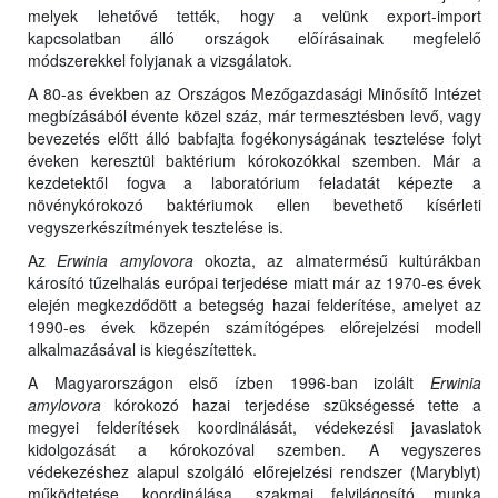
melyek lehetővé tették, hogy a velünk export-import
kapcsolatban álló országok előírásainak megfelelő
módszerekkel folyjanak a vizsgálatok.
A 80-as években az Országos Mezőgazdasági Minősítő Intézet
megbízásából évente közel száz, már termesztésben levő, vagy
bevezetés előtt álló babfajta fogékonyságának tesztelése folyt
éveken keresztül baktérium kórokozókkal szemben. Már a
kezdetektől fogva a laboratórium feladatát képezte a
növénykórokozó baktériumok ellen bevethető kísérleti
vegyszerkészítmények tesztelése is.
Az
Erwinia amylovora
okozta, az almatermésű kultúrákban
károsító tűzelhalás európai terjedése miatt már az 1970-es évek
elején megkezdődött a betegség hazai felderítése, amelyet az
1990-es évek közepén számítógépes előrejelzési modell
alkalmazásával is kiegészítettek.
A Magyarországon első ízben 1996-ban izolált
Erwinia
amylovora
kórokozó hazai terjedése szükségessé tette a
megyei felderítések koordinálását, védekezési javaslatok
kidolgozását a kórokozóval szemben. A vegyszeres
védekezéshez alapul szolgáló előrejelzési rendszer (Maryblyt)
működtetése, koordinálása, szakmai felvilágosító munka