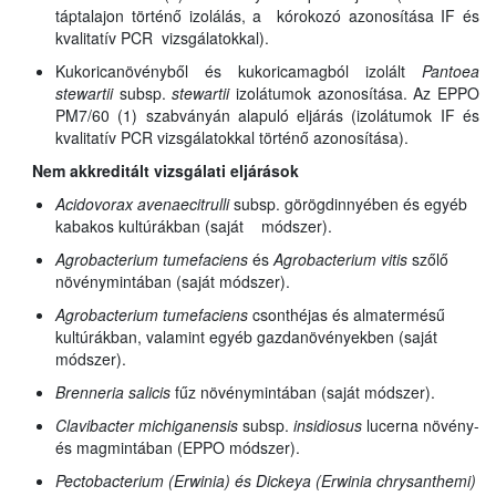
táptalajon történő izolálás, a kórokozó azonosítása IF és
kvalitatív PCR vizsgálatokkal).
Kukoricanövényből és kukoricamagból izolált
Pantoea
stewartii
subsp.
stewartii
izolátumok azonosítása. Az EPPO
PM7/60 (1) szabványán alapuló eljárás (izolátumok IF és
kvalitatív PCR vizsgálatokkal történő azonosítása).
Nem akkreditált vizsgálati eljárások
Acidovorax avenae
citrulli
subsp.
görögdinnyében és egyéb
kabakos kultúrákban (saját módszer).
Agrobacterium tumefaciens
és
Agrobacterium vitis
szőlő
növénymintában (saját módszer).
Agrobacterium tumefaciens
csonthéjas és almatermésű
kultúrákban, valamint egyéb gazdanövényekben (saját
módszer).
Brenneria salicis
fűz növénymintában (saját módszer).
Clavibacter michiganensis
subsp.
insidiosus
lucerna növény-
és magmintában (EPPO módszer).
Pectobacterium (Erwinia) és Dickeya (Erwinia chrysanthemi)