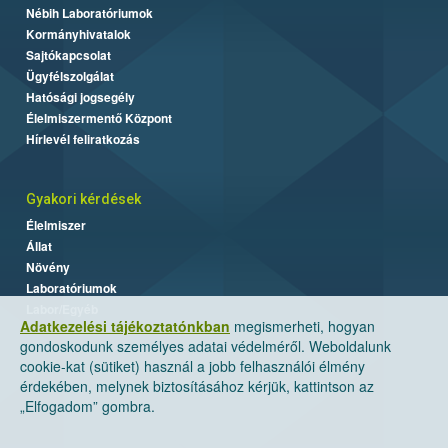
Nébih Laboratóriumok
Kormányhivatalok
Sajtókapcsolat
Ügyfélszolgálat
Hatósági jogsegély
Élelmiszermentő Központ
Hírlevél feliratkozás
Gyakori kérdések
Élelmiszer
Állat
Növény
Laboratóriumok
Labor/Egyéb
Adatkezelési tájékoztatónkban
megismerheti, hogyan
gondoskodunk személyes adatai védelméről. Weboldalunk
cookie-kat (sütiket) használ a jobb felhasználói élmény
érdekében, melynek biztosításához kérjük, kattintson az
„Elfogadom” gombra.