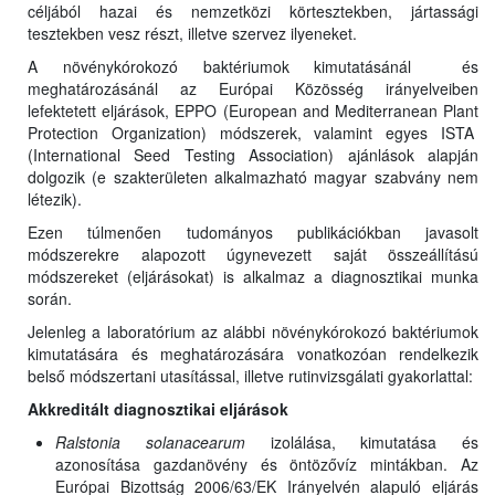
céljából hazai és nemzetközi körtesztekben, jártassági
tesztekben vesz részt, illetve szervez ilyeneket.
A növénykórokozó baktériumok kimutatásánál és
meghatározásánál az Európai Közösség irányelveiben
lefektetett eljárások, EPPO (European and Mediterranean Plant
Protection Organization) módszerek, valamint egyes ISTA
(International Seed Testing Association) ajánlások alapján
dolgozik (e szakterületen alkalmazható magyar szabvány nem
létezik).
Ezen túlmenően tudományos publikációkban javasolt
módszerekre alapozott úgynevezett saját összeállítású
módszereket (eljárásokat) is alkalmaz a diagnosztikai munka
során.
Jelenleg a laboratórium az alábbi növénykórokozó baktériumok
kimutatására és meghatározására vonatkozóan rendelkezik
belső módszertani utasítással, illetve rutinvizsgálati gyakorlattal:
Akkreditált diagnosztikai eljárások
Ralstonia solanacearum
izolálása, kimutatása és
azonosítása gazdanövény és öntözővíz mintákban. Az
Európai Bizottság 2006/63/EK Irányelvén alapuló eljárás