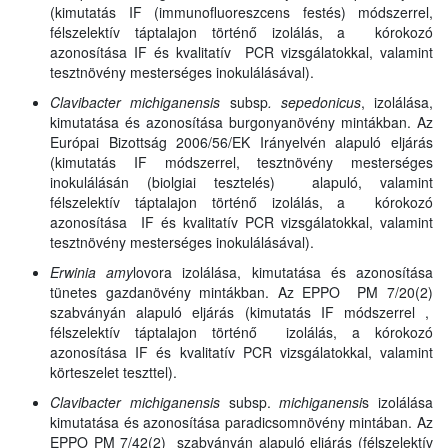
(kimutatás IF (immunofluoreszcens festés) módszerrel,
félszelektív táptalajon történő izolálás, a kórokozó
azonosítása IF és kvalitatív PCR vizsgálatokkal, valamint
tesztnövény mesterséges inokulálásával).
Clavibacter michiganensis
subsp
. sepedonicus
, izolálása,
kimutatása és azonosítása burgonyanövény mintákban. Az
Európai Bizottság 2006/56/EK Irányelvén alapuló eljárás
(kimutatás IF módszerrel, tesztnövény mesterséges
inokulálásán (biolgiai tesztelés) alapuló, valamint
félszelektív táptalajon történő izolálás, a kórokozó
azonosítása IF és kvalitatív PCR vizsgálatokkal, valamint
tesztnövény mesterséges inokulálásával).
Erwinia amy
lovora izolálása, kimutatása és azonosítása
tünetes gazdanövény mintákban. Az EPPO PM 7/20(2)
szabványán alapuló eljárás (kimutatás IF módszerrel ,
félszelektív táptalajon történő izolálás, a kórokozó
azonosítása IF és kvalitatív PCR vizsgálatokkal, valamint
körteszelet teszttel).
Clavibacter michiganensis
subsp.
michiganensi
s izolálása
kimutatása és azonosítása paradicsomnövény mintában. Az
EPPO PM 7/42(2) szabványán alapuló eljárás (félszelektív