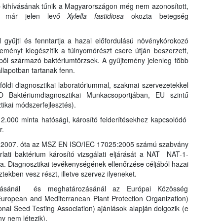
bb kihívásának tűnik a Magyarországon még nem azonosított,
ban már jelen levő
Xylella fastidiosa
okozta betegség
 gyűjti és fenntartja a hazai előfordulású növénykórokozó
teményt kiegészítik a túlnyomórészt csere útján beszerzett,
ből származó baktériumtörzsek. A gyűjtemény jelenleg több
 állapotban tartanak fenn.
öldi diagnosztikai laboratóriummal, szakmai szervezetekkel
 Baktériumdiagnosztikai Munkacsoportjában, EU szintű
ikai módszerfejlesztés).
 2.000 minta hatósági, károsító felderítésekhez kapcsolódó
r.
ét 2007. óta az MSZ EN ISO/IEC 17025:2005 számú szabvány
rlati baktérium károsító vizsgálati eljárását a NAT NAT-1-
a. Diagnosztikai tevékenységének ellenőrzése céljából hazai
tekben vesz részt, illetve szervez ilyeneket.
atásánál és meghatározásánál az Európai Közösség
(European and Mediterranean Plant Protection Organization)
nal Seed Testing Association) ajánlások alapján dolgozik (e
y nem létezik).