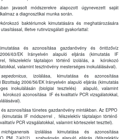
ban javasolt módszerekre alapozott úgynevezett saját
alkalmaz a diagnosztikai munka során.
nykórokozó baktériumok kimutatására és meghatározására
sítással, illetve rutinvizsgálati gyakorlattal:
 kimutatása és azonosítása gazdanövény és öntözővíz
006/63/EK Irányelvén alapuló eljárás (kimutatás IF
el, félszelektív táptalajon történő izolálás, a kórokozó
latokkal, valamint tesztnövény mesterséges inokulálásával).
sepedonicus
, izolálása, kimutatása és azonosítása
Bizottság 2006/56/EK Irányelvén alapuló eljárás (kimutatás
ges inokulálásán (biolgiai tesztelés) alapuló, valamint
, a kórokozó azonosítása IF és kvalitatív PCR vizsgálatokkal,
lálásával).
ása és azonosítása tünetes gazdanövény mintákban. Az EPPO
(kimutatás IF módszerrel , félszelektív táptalajon történő
alitatív PCR vizsgálatokkal, valamint körteszelet teszttel).
.
michiganensi
s izolálása kimutatása és azonosítása
 PM 7/42(2) szabványán alapuló eljárás (félszelektív