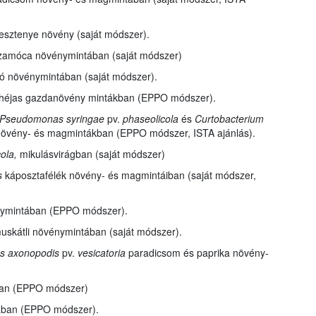
esztenye
növény (saját módszer).
zamóca növénymintában (saját módszer)
ó növénymintában (saját módszer).
héjas gazdanövény mintákban (EPPO módszer).
, Pseudomonas syringae
pv.
phaseolicola
és
Curtobacterium
övény- és magmintákban (EPPO módszer, ISTA ajánlás).
cola,
mikulásvirágban (saját módszer)
s
káposztafélék növény- és magmintáiban (saját módszer,
ymintában (EPPO módszer).
skátli növénymintában (saját módszer).
s
axonopodis
pv.
vesicatoria
paradicsom és paprika növény-
an (EPPO módszer)
ában (EPPO módszer).