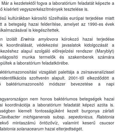
Már a kezdetektől fogva a laboratórium feladatát képezte a
 kísérleti vegyszerkészítmények tesztelése is.
sű kultúrákban károsító tűzelhalás európai terjedése miatt
 a betegség hazai felderítése, amelyet az 1990-es évek
kalmazásával is kiegészítettek.
n izolált
Erwinia amylovora
kórokozó hazai terjedése
k koordinálását, védekezési javaslatok kidolgozását a
zéshez alapul szolgáló előrejelzési rendszer (Maryblyt)
elvilágosító munka termelők és szakemberek számára
pültek a laboratórium feladatkörébe.
ériumazonosítási vizsgálati palettája a zsírsavanalízissel
entifikációs szoftverén alapult. 2001-től elkezdődött a
ló baktériumazonosító módszer bevezetése a napi
Magyarországon nem honos baktériumos betegségek hazai
i koordinációja a laboratórium feladatát képezi azóta is.
ségben kiemelt fontosságúként kezelt burgonya zárlati
Clavibacter michiganensis
subsp
. sepedonicus, Ralstonia
vekvő mintaszámú öntözővíz, valamint keserű csucsor
alstonia solanacearum
hazai elterjedtségét.