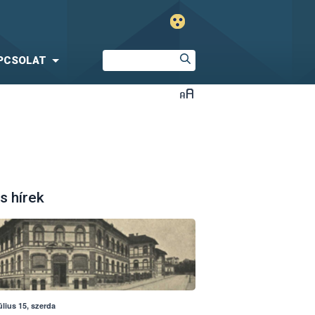
PCSOLAT
s hírek
úlius 15, szerda