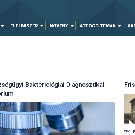
ÉLELMISZER
NÖVÉNY
ÁTFOGÓ TÉMÁK
KA
égügyi Bakteriológiai Diagnosztikai
Fris
órium
2026. j