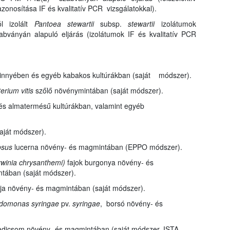
azonosítása IF és kvalitatív PCR vizsgálatokkal).
l izolált
Pantoea stewartii
subsp.
stewartii
izolátumok
ványán alapuló eljárás (izolátumok IF és kvalitatív PCR
innyében és egyéb kabakos kultúrákban (saját módszer).
erium vitis
szőlő növénymintában (saját módszer).
és almatermésű kultúrákban, valamint egyéb
aját módszer).
iosus
lucerna növény- és magmintában (EPPO módszer).
rwinia chrysanthemi)
fajok burgonya növény- és
ában (saját módszer).
ja növény- és magmintában (saját módszer).
domonas syringae
pv.
syringae
, borsó növény- és
dicsom növény- és magmintában (saját módszer, ISTA