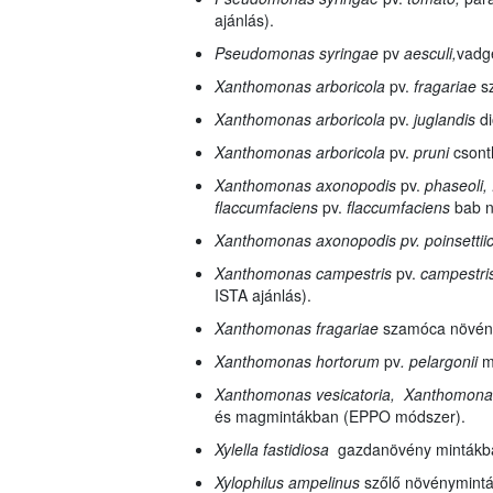
ajánlás).
Pseudomonas syringae
pv
aesculi,
vadg
Xanthomonas arboricola
pv.
fragariae
s
Xanthomonas arboricola
pv.
juglandis
di
Xanthomonas arboricola
pv.
pruni
csont
Xanthomonas axonopodis
pv.
phaseoli
flaccumfaciens
pv.
flaccumfaciens
bab n
Xanthomonas axonopodis pv. poinsettii
Xanthomonas campestris
pv.
campestri
ISTA ajánlás).
Xanthomonas fragariae
szamóca növén
Xanthomonas hortorum
pv
. pelargonii
mu
Xanthomonas vesicatoria, Xanthomona
és magmintákban (EPPO módszer).
Xylella fastidiosa
gazdanövény mintákb
Xylophilus ampelinus
szőlő növénymint