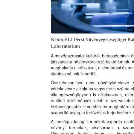
Nébih ÉLI Pécsi Növényegészségügyi Bakt
Laboratórium
A mezőgazdasági kultúrák betegségeinek és 
játszanak a növénykórokozó baktériumok. 
meghaladja a kétszázat, a kimutatási és me
újabbak válnak ismertté.
Összehasonlítva más növénykórokozó s
védekezésre alkalmas vegyszerek száma el
állategészségügyben is alkalmaznak, ezért
említett körülmények miatt e szervezete
biztonságosabb kimutatás és meghatározás
szaporítóanyag, a fertőzések terjedésének 
A mezőgazdasági termékek exportja esetén
növényi termékek, elsősorban a szapor
Ugyanakkor fontos, hogy az importb