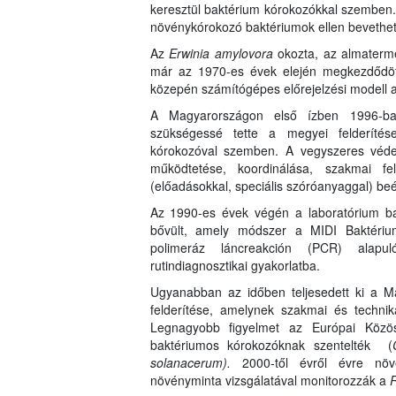
keresztül baktérium kórokozókkal szemben. 
növénykórokozó baktériumok ellen bevethető
Az
Erwinia amylovora
okozta, az almatermé
már az 1970-es évek elején megkezdődött
közepén számítógépes előrejelzési modell al
A Magyarországon első ízben 1996-ba
szükségessé tette a megyei felderítése
kórokozóval szemben. A vegyszeres védeke
működtetése, koordinálása, szakmai f
(előadásokkal, speciális szóróanyaggal) beé
Az 1990-es évek végén a laboratórium bakt
bővült, amely módszer a MIDI Baktériumid
polimeráz láncreakción (PCR) alapu
rutindiagnosztikai gyakorlatba.
Ugyanabban az időben teljesedett ki a 
felderítése, amelynek szakmai és technika
Legnagyobb figyelmet az Európai Közös
baktériumos kórokozóknak szentelték (
solanacerum).
2000-től évről évre nö
növényminta vizsgálatával monitorozzák a
R