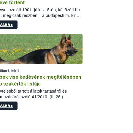
éve történt
vvel ezelőtt 1901. július 15-én, költözött be
z, még csak részben – a budapesti m. kir.
i vetőmagvizsgáló állomás a Kis Rókus utca
VÁBB >
ám alatti, Czigler Győző által tervezett új
tébe.
úlius 6, hétfő
bek viselkedésének megítélésében
s szakértők listája
telésből tartott állatok tartásáról és
lmazásáról szóló 41/2010. (II. 26.)
rendelet szabályozza az eb okozta fizikai
VÁBB >
és, illetve ennek veszélye keletkezésekor
rülő hatósági feladatokat, valamint a
lyes eb tartását és annak engedélyezését.
eljárások során szükség esetén be kell
 az ebek viselkedésének megítélésében