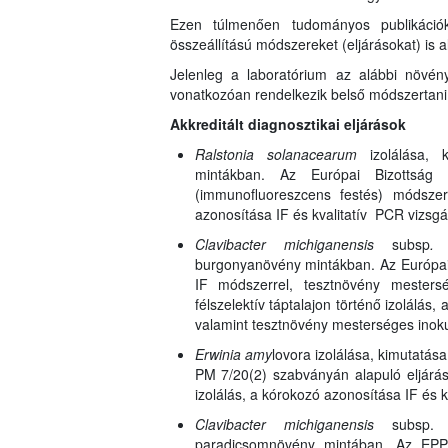
Ezen túlmenően tudományos publikációk
összeállítású módszereket (eljárásokat) is 
Jelenleg a laboratórium az alábbi növé
vonatkozóan rendelkezik belső módszertani uta
Akkreditált diagnosztikai eljárások
Ralstonia solanacearum
izolálása,
mintákban. Az Európai Bizottság 2
(immunofluoreszcens festés) módszerr
azonosítása IF és kvalitatív PCR vizsgá
Clavibacter michiganensis
subsp
. 
burgonyanövény mintákban. Az Európai 
IF módszerrel, tesztnövény mestersé
félszelektív táptalajon történő izolálás
valamint tesztnövény mesterséges inoku
Erwinia amy
lovora izolálása, kimutat
PM 7/20(2) szabványán alapuló eljárás 
izolálás, a kórokozó azonosítása IF és kv
Clavibacter michiganensis
subsp
paradicsomnövény mintában. Az EPPO