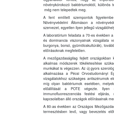
növénykórokozó baktériumoktól, különös t
még nem telepedtek meg.
A fent említett szempontok figyelemb
Növényvédelmi Állomáson a növényvédel
szervezet, egyetlen ilyen jellegű vizsgálóhe
A laboratórium feladata a 70-es években 
és dominancia viszonyainak vizsgálata vo
burgonya, borsó, gyümölcskultúrák), továb
előírásoknak megfelelően.
A mezőgazdaságilag fejlett országokban 
alkalmas módszerek tökéletesítése szüksé
munkákat is végezzen. Az új gyors szerológ
alkalmazása a Pécsi Orvostudományi E
vizsgálatokhoz szükséges antiszérumok elő
míg olyan baktériumok esetében, melye
előállítását a POTE végezte. Ilyen
immunofluoreszcenciás festési eljárás
kapcsolatban álló országok előírásainak meg
A 80-as években az Országos Mezőgazdasá
termesztésben levő, vagy bevezetés előt