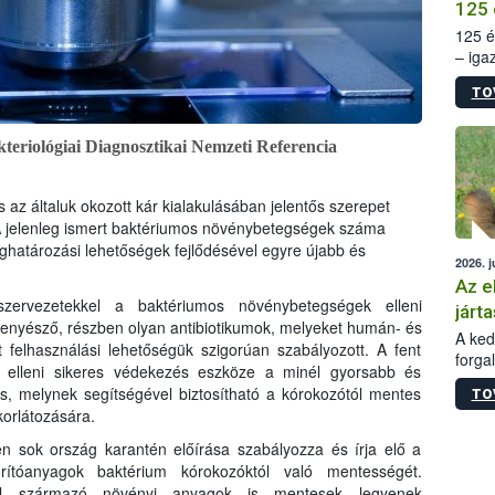
125 
125 é
– iga
állam
TO
15. sz
épüle
eriológiai Diagnosztikai Nemzeti Referencia
az általuk okozott kár kialakulásában jelentős szerepet
A jelenleg ismert baktériumos növénybetegségek száma
ghatározási lehetőségek fejlődésével egyre újabb és
2026. j
Az e
zervezetekkel a baktériumos növénybetegségek elleni
járta
enyésző, részben olyan antibiotikumok, melyeket humán- és
A kedv
 felhasználási lehetőségük szigorúan szabályozott. A fent
forga
k elleni sikeres védekezés eszköze a minél gyorsabb és
Korm.
, melynek segítségével biztosítható a kórokozótól mentes
TO
sérül
korlátozására.
felme
veszé
 sok ország karantén előírása szabályozza és írja elő a
Ezen 
ítóanyagok baktérium kórokozóktól való mentességét.
vonni
ól származó növényi anyagok is mentesek legyenek