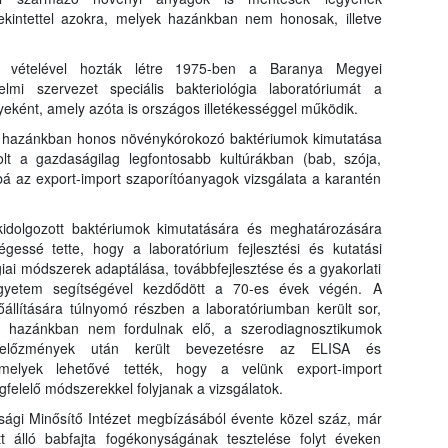
jártas
ekintettel azokra, melyek hazánkban nem honosak, illetve
e vételével hozták létre 1975-ben a Baranya Megyei
mi szervezet speciális bakteriológia laboratóriumát a
lyeként, amely azóta is országos illetékességgel működik.
a hazánkban honos növénykórokozó baktériumok kimutatása
lt a gazdaságilag legfontosabb kultúrákban (bab, szója,
bá az export-import szaporítóanyagok vizsgálata a karantén
kidolgozott baktériumok kimutatására és meghatározására
gessé tette, hogy a laboratórium fejlesztési és kutatási
iai módszerek adaptálása, továbbfejlesztése és a gyakorlati
gyetem segítségével kezdődött a 70-es évek végén. A
állítására túlnyomó részben a laboratóriumban került sor,
k hazánkban nem fordulnak elő, a szerodiagnosztikumok
 előzmények után került bevezetésre az ELISA és
, melyek lehetővé tették, hogy a velünk export-import
felelő módszerekkel folyjanak a vizsgálatok.
gi Minősítő Intézet megbízásából évente közel száz, már
t álló babfajta fogékonyságának tesztelése folyt éveken