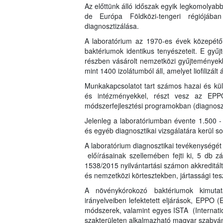
Az előttünk álló időszak egyik legkomolya
de Európa Földközi-tengeri régiójá
diagnosztizálása.
A laboratórium az 1970-es évek közepétől
baktériumok identikus tenyészeteit. E gyűj
részben vásárolt nemzetközi gyűjtemények
mint 1400 izolátumból áll, amelyet liofilizált
Munkakapcsolatot tart számos hazai és külf
és intézményekkel, részt vesz az EPPO
módszerfejlesztési programokban (diagnoszt
Jelenleg a laboratóriumban évente 1.500 -
és egyéb diagnosztikai vizsgálatára kerül so
A laboratórium diagnosztikai tevékenység
előírásainak szellemében fejti ki, 5 db zá
1538/2015 nyilvántartási számon akkreditált
és nemzetközi körtesztekben, jártassági tesz
A növénykórokozó baktériumok kimut
irányelveiben lefektetett eljárások, EPPO 
módszerek, valamint egyes ISTA (Internatio
szakterületen alkalmazható magyar szabván