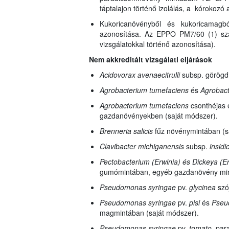
táptalajon történő izolálás, a kórokozó 
Kukoricanövényből és kukoricamagbó
azonosítása. Az EPPO PM7/60 (1) szab
vizsgálatokkal történő azonosítása).
Nem akkreditált vizsgálati eljárások
Acidovorax avenae
citrulli
subsp.
görögd
Agrobacterium tumefaciens
és
Agrobact
Agrobacterium tumefaciens
csonthéjas 
gazdanövényekben (saját módszer).
Brenneria salicis
fűz növénymintában (s
Clavibacter michiganensis
subsp.
insid
Pectobacterium (Erwinia) és Dickeya (E
gumómintában, egyéb gazdanövény mint
Pseudomonas syringae
pv.
glycinea
szó
Pseudomonas syringae
pv.
pisi
és
Pseu
magmintában (saját módszer).
Pseudomonas syringae
pv.
tomato,
para