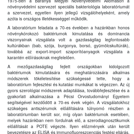
1975-ben a Baranya Megyei Növényvédelmi Állomáson a
növényvédelmi szervezet speciális bakteriológia laboratóriumát
a szervezet, egyetlen ilyen jellegű vizsgálóhelyeként, amely
azóta is országos illetékességgel működik.
A laboratórium feladata a 70-es években a hazánkban honos
növénykórokozó baktériumok kimutatása és dominancia
viszonyainak vizsgálata volt a gazdaságilag legfontosabb
kultúrákban (bab, szója, burgonya, borsó, gyümölcskultúrák),
továbbá az export-import szaporítóanyagok vizsgálata a
karantén előírásoknak megfelelően.
A mezőgazdaságilag fejlett országokban kidolgozott
baktériumok kimutatására és meghatározására alkalmas
módszerek tökéletesítése szükségessé tette, hogy a
laboratórium fejlesztési és kutatási munkákat is végezzen. Az új
gyors szerológiai módszerek adaptálása, továbbfejlesztése és a
gyakorlati alkalmazása a Pécsi Orvostudományi Egyetem
segítségével kezdődött a 70-es évek végén. A vizsgálatokhoz
szükséges antiszérumok előállítására túlnyomó részben a
laboratóriumban került sor, míg olyan baktériumok esetében,
melyek hazánkban nem fordulnak elő, a szerodiagnosztikumok
előállítását a POTE végezte. Ilyen előzmények után került
bevezetésre az ELISA és immunofluoreszcenciás festési eljárás,