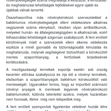
növénybetegségek száma meghaladja a kétszázat, a kimutatási
és meghatározási lehetőségek fejlődésével egyre újabb és
újabbak válnak ismertté.
Összehasonlítva más növénykórokozó szervezetekkel a
baktériumos növénybetegségek elleni védekezésre alkalmas
vegyszerek száma elenyésző, részben olyan antibiotikumok,
melyeket humán- és állategészségügyben is alkalmaznak, ezért
felhasználási lehetőségük szigorúan szabályozott. A fent említett
körülmények miatt e szervezetek elleni sikeres védekezés
eszköze a minél gyorsabb és biztonságosabb kimutatás és
meghatározás, melynek segítségével biztosítható a kórokozótól
mentes szaporítóanyag, a fertőzések terjedésének
korlátozására.
A mezőgazdasági termékek exportja esetén sok ország
karantén előírása szabályozza és írja elő a növényi termékek,
elsősorban a szaporítóanyagok baktérium kórokozóktól való
mentességét. Ugyanakkor fontos, hogy az importból származó
növényi anyagok is mentesek legyenek növénykórokozó
baktériumoktól, különös tekintettel azokra, melyek hazánkban
nem honosak, illetve még nem telepedtek meg.
A fent említett szempontok figyelembe vételével hozták létre