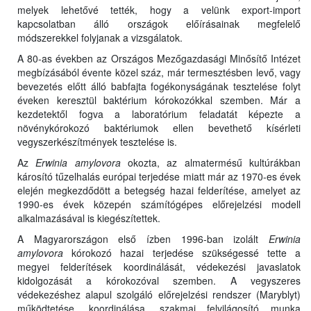
melyek lehetővé tették, hogy a velünk export-import
kapcsolatban álló országok előírásainak megfelelő
módszerekkel folyjanak a vizsgálatok.
A 80-as években az Országos Mezőgazdasági Minősítő Intézet
megbízásából évente közel száz, már termesztésben levő, vagy
bevezetés előtt álló babfajta fogékonyságának tesztelése folyt
éveken keresztül baktérium kórokozókkal szemben. Már a
kezdetektől fogva a laboratórium feladatát képezte a
növénykórokozó baktériumok ellen bevethető kísérleti
vegyszerkészítmények tesztelése is.
Az
Erwinia amylovora
okozta, az almatermésű kultúrákban
károsító tűzelhalás európai terjedése miatt már az 1970-es évek
elején megkezdődött a betegség hazai felderítése, amelyet az
1990-es évek közepén számítógépes előrejelzési modell
alkalmazásával is kiegészítettek.
A Magyarországon első ízben 1996-ban izolált
Erwinia
amylovora
kórokozó hazai terjedése szükségessé tette a
megyei felderítések koordinálását, védekezési javaslatok
kidolgozását a kórokozóval szemben. A vegyszeres
védekezéshez alapul szolgáló előrejelzési rendszer (Maryblyt)
működtetése, koordinálása, szakmai felvilágosító munka