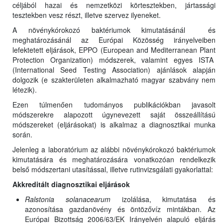
céljából hazai és nemzetközi körtesztekben, jártassági
tesztekben vesz részt, illetve szervez ilyeneket.
A növénykórokozó baktériumok kimutatásánál és
meghatározásánál az Európai Közösség irányelveiben
lefektetett eljárások, EPPO (European and Mediterranean Plant
Protection Organization) módszerek, valamint egyes ISTA
(International Seed Testing Association) ajánlások alapján
dolgozik (e szakterületen alkalmazható magyar szabvány nem
létezik).
Ezen túlmenően tudományos publikációkban javasolt
módszerekre alapozott úgynevezett saját összeállítású
módszereket (eljárásokat) is alkalmaz a diagnosztikai munka
során.
Jelenleg a laboratórium az alábbi növénykórokozó baktériumok
kimutatására és meghatározására vonatkozóan rendelkezik
belső módszertani utasítással, illetve rutinvizsgálati gyakorlattal:
Akkreditált diagnosztikai eljárások
Ralstonia solanacearum
izolálása, kimutatása és
azonosítása gazdanövény és öntözővíz mintákban. Az
Európai Bizottság 2006/63/EK Irányelvén alapuló eljárás