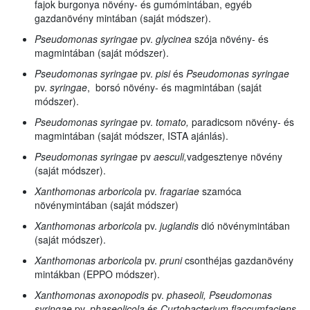
fajok burgonya növény- és gumómintában, egyéb
gazdanövény mintában (saját módszer).
Pseudomonas syringae
pv.
glycinea
szója növény- és
magmintában (saját módszer).
Pseudomonas syringae
pv.
pisi
és
Pseudomonas syringae
pv.
syringae
, borsó növény- és magmintában (saját
módszer).
Pseudomonas syringae
pv.
tomato,
paradicsom növény- és
magmintában (saját módszer, ISTA ajánlás).
Pseudomonas syringae
pv
aesculi,
vadgesztenye
növény
(saját módszer).
Xanthomonas arboricola
pv.
fragariae
szamóca
növénymintában (saját módszer)
Xanthomonas arboricola
pv.
juglandis
dió növénymintában
(saját módszer).
Xanthomonas arboricola
pv.
pruni
csonthéjas gazdanövény
mintákban (EPPO módszer).
Xanthomonas axonopodis
pv.
phaseoli, Pseudomonas
syringae
pv.
phaseolicola
és
Curtobacterium flaccumfaciens