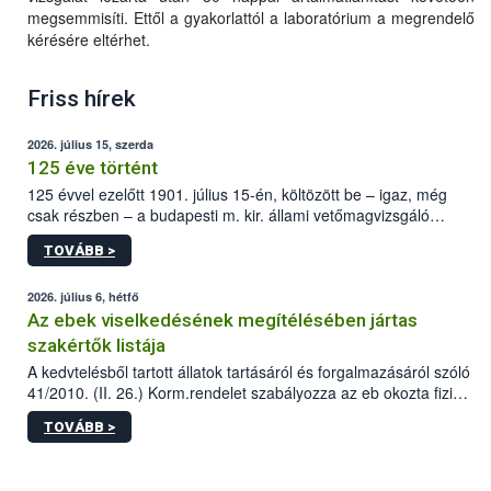
megsemmisíti. Ettől a gyakorlattól a laboratórium a megrendelő
kérésére eltérhet.
Friss hírek
2026. július 15, szerda
125 éve történt
125 évvel ezelőtt 1901. július 15-én, költözött be – igaz, még
csak részben – a budapesti m. kir. állami vetőmagvizsgáló
állomás a Kis Rókus utca 15. szám alatti, Czigler Győző által
TOVÁBB >
tervezett új épületébe.
2026. július 6, hétfő
Az ebek viselkedésének megítélésében jártas
szakértők listája
A kedvtelésből tartott állatok tartásáról és forgalmazásáról szóló
41/2010. (II. 26.) Korm.rendelet szabályozza az eb okozta fizikai
sérülés, illetve ennek veszélye keletkezésekor felmerülő
TOVÁBB >
hatósági feladatokat, valamint a veszélyes eb tartását és annak
engedélyezését. Ezen eljárások során szükség esetén be kell
vonni az ebek viselkedésének megítélésében jártas szakértőt.