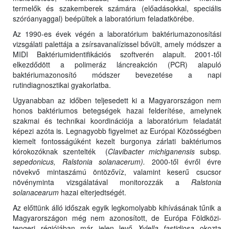
termelők és szakemberek számára (előadásokkal, speciális
szóróanyaggal) beépültek a laboratórium feladatkörébe.
Az 1990-es évek végén a laboratórium baktériumazonosítási
vizsgálati palettája a zsírsavanalízissel bővült, amely módszer a
MIDI Baktériumidentifikációs szoftverén alapult. 2001-től
elkezdődött a polimeráz láncreakción (PCR) alapuló
baktériumazonosító módszer bevezetése a napi
rutindiagnosztikai gyakorlatba.
Ugyanabban az időben teljesedett ki a Magyarországon nem
honos baktériumos betegségek hazai felderítése, amelynek
szakmai és technikai koordinációja a laboratórium feladatát
képezi azóta is. Legnagyobb figyelmet az Európai Közösségben
kiemelt fontosságúként kezelt burgonya zárlati baktériumos
kórokozóknak szentelték (
Clavibacter michiganensis
subsp
.
sepedonicus, Ralstonia solanacerum).
2000-től évről évre
növekvő mintaszámú öntözővíz, valamint keserű csucsor
növényminta vizsgálatával monitorozzák a
Ralstonia
solanacearum
hazai elterjedtségét.
Az előttünk álló időszak egyik legkomolyabb kihívásának tűnik a
Magyarországon még nem azonosított, de Európa Földközi-
tengeri régiójában már jelen levő
Xylella fastidiosa
okozta