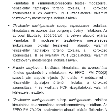
(kimutatás IF (immunofluoreszcens festés) módszerrel,
félszelektív táptalajon történő izolálás, a kórokozó
azonosítása IF és kvalitatív PCR vizsgálatokkal, valamint
tesztnövény mesterséges inokulálásával).
Clavibacter michiganensis
subsp
. sepedonicus
, izolálása,
kimutatása és azonosítása burgonyanövény mintákban. Az
Európai Bizottság 2006/56/EK Irányelvén alapuló eljárás
(kimutatás IF módszerrel, tesztnövény mesterséges
inokulálásán (biolgiai tesztelés) alapuló, valamint
félszelektív táptalajon történő izolálás, a kórokozó
azonosítása IF és kvalitatív PCR vizsgálatokkal, valamint
tesztnövény mesterséges inokulálásával).
Erwinia amy
lovora izolálása, kimutatása és azonosítása
tünetes gazdanövény mintákban. Az EPPO PM 7/20(2)
szabványán alapuló eljárás (kimutatás IF módszerrel ,
félszelektív táptalajon történő izolálás, a kórokozó
azonosítása IF és kvalitatív PCR vizsgálatokkal, valamint
körteszelet teszttel).
Clavibacter michiganensis
subsp.
michiganensi
s izolálása
kimutatása és azonosítása paradicsomnövény mintában. Az
EPPO PM 7/42(2) szabványán alapuló eljárás (félszelektív