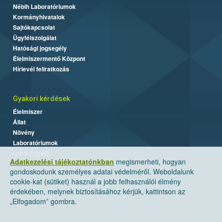
Nébih Laboratóriumok
Kormányhivatalok
Sajtókapcsolat
Ügyfélszolgálat
Hatósági jogsegély
Élelmiszermentő Központ
Hírlevél feliratkozás
Gyakori kérdések
Élelmiszer
Állat
Növény
Laboratóriumok
Labor/Egyéb
Adatkezelési tájékoztatónkban
megismerheti, hogyan
gondoskodunk személyes adatai védelméről. Weboldalunk
cookie-kat (sütiket) használ a jobb felhasználói élmény
érdekében, melynek biztosításához kérjük, kattintson az
„Elfogadom” gombra.