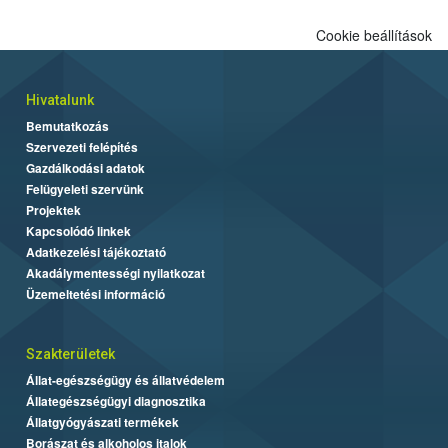
Cookie beállítások
Hivatalunk
Bemutatkozás
Szervezeti felépítés
Gazdálkodási adatok
Felügyeleti szervünk
Projektek
Kapcsolódó linkek
Adatkezelési tájékoztató
Akadálymentességi nyilatkozat
Üzemeltetési információ
Szakterületek
Állat-egészségügy és állatvédelem
Állategészségügyi diagnosztika
Állatgyógyászati termékek
Borászat és alkoholos italok