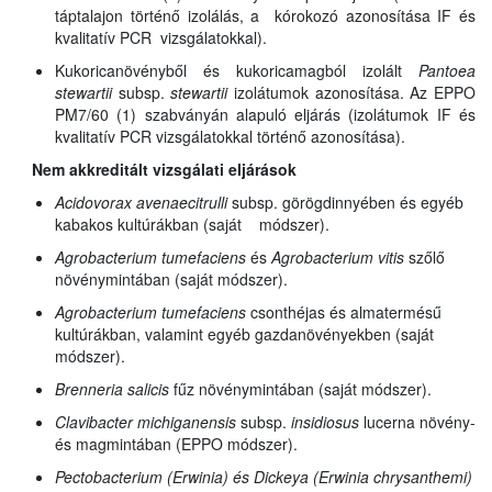
táptalajon történő izolálás, a kórokozó azonosítása IF és
kvalitatív PCR vizsgálatokkal).
Kukoricanövényből és kukoricamagból izolált
Pantoea
stewartii
subsp.
stewartii
izolátumok azonosítása. Az EPPO
PM7/60 (1) szabványán alapuló eljárás (izolátumok IF és
kvalitatív PCR vizsgálatokkal történő azonosítása).
Nem akkreditált vizsgálati eljárások
Acidovorax avenae
citrulli
subsp.
görögdinnyében és egyéb
kabakos kultúrákban (saját módszer).
Agrobacterium tumefaciens
és
Agrobacterium vitis
szőlő
növénymintában (saját módszer).
Agrobacterium tumefaciens
csonthéjas és almatermésű
kultúrákban, valamint egyéb gazdanövényekben (saját
módszer).
Brenneria salicis
fűz növénymintában (saját módszer).
Clavibacter michiganensis
subsp.
insidiosus
lucerna növény-
és magmintában (EPPO módszer).
Pectobacterium (Erwinia) és Dickeya (Erwinia chrysanthemi)