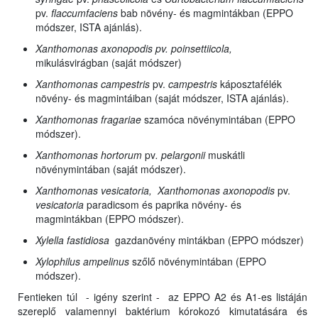
pv.
flaccumfaciens
bab növény- és magmintákban (EPPO
módszer, ISTA ajánlás).
Xanthomonas axonopodis pv. poinsettiicola,
mikulásvirágban (saját módszer)
Xanthomonas campestris
pv.
campestris
káposztafélék
növény- és magmintáiban (saját módszer, ISTA ajánlás).
Xanthomonas fragariae
szamóca növénymintában (EPPO
módszer).
Xanthomonas hortorum
pv
. pelargonii
muskátli
növénymintában (saját módszer).
Xanthomonas vesicatoria, Xanthomonas
axonopodis
pv.
vesicatoria
paradicsom és paprika növény- és
magmintákban (EPPO módszer).
Xylella fastidiosa
gazdanövény mintákban (EPPO módszer)
Xylophilus ampelinus
szőlő növénymintában (EPPO
módszer).
Fentieken túl - igény szerint - az EPPO A2 és A1-es listáján
szereplő valamennyi baktérium kórokozó kimutatására és