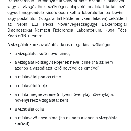
rendszeresített formanyomtatvány értelem szerinti kitöltésével ,
vagy a vizsgálathoz szükséges alapvető adatokat tartalmazó
egyedi megrendelő kíséretében kell a laboratóriumba bevinni,
vagy postai úton (időgarantált küldeményként feladva) beküldeni
az Nébih ÉLI Pécsi Növényegészségügyi Bakteriológiai
Diagnosztikai Nemzeti Referencia Laboratórium, 7634 Pécs
Kodó dűlő 1. címre.
A vizsgálatokhoz az alábbi adatok megadása szükséges:
a vizsgálatot kérő neve, címe,
a vizsgálat költségviselőjének neve, címe (ha az nem
azonos a vizsgálatot kérő nevével és címével)
a mintavétel pontos címe
a mintavétel ideje
a minta megnevezése (milyen növényfaj, növényfajta,
növényi rész vizsgálatát kéri)
a vizsgálat célja
a mintavevő neve címe (ha az nem azonos a vizsgálatot
kérővel)