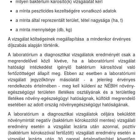
milyen baktérium károsító(k) vizsgálatát kéri
a minta peszticides kezeltségére vonatkozó adatok
a minta által reprezentált terület, tétel nagysága (ha, t)
a minta mennyisége (db, kg)
A vizsgálat költségeinek megállapítása a mindenkor érvényes
díjszabás alapján történik.
A laboratórium a diagnosztikai vizsgálatok eredményét csak a
megrendelővel közli kivéve, ha a laboratóriumi vizsgálat
hatósági intézkedést igénylő baktérium károsítóval való
fertőzöttséget állapít meg. Ebben az esetben a laboratóriumi
vizsgálati jegyzőkönyv másolatát - a jelenleg érvényes
rendelkezés értelmében - meg kell küldeni az NÉBIH növény-
egészségügyi területen illetékes osztályának és a területileg
illetékes növény-egészségügyi hatóságnak, külföldi megrendelő
esetében az adott ország növényegészségügyi hatóságának.
A laboratórium a diagnosztikai vizsgálatok céljára beküldött
növénymintát negatív (baktérium kórokozótól mentes) vizsgálati
eredmény esetén a vizsgálat lezárta után azonnal, pozitív
(baktérium kórokozóval fertőzött) vizsgálati eredmény esetén a
vizsgálat lezárta után 30 nappal ártalmatlanítást követően