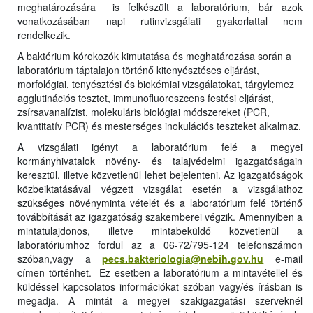
meghatározására is felkészült a laboratórium, bár azok
vonatkozásában napi rutinvizsgálati gyakorlattal nem
rendelkezik.
A baktérium kórokozók kimutatása és meghatározása során a
laboratórium táptalajon történő kitenyésztéses eljárást,
morfológiai, tenyésztési és biokémiai vizsgálatokat, tárgylemez
agglutinációs tesztet, immunofluoreszcens festési eljárást,
zsírsavanalízist, molekuláris biológiai módszereket (PCR,
kvantitatív PCR) és mesterséges inokulációs teszteket alkalmaz.
A vizsgálati igényt a laboratórium felé a megyei
kormányhivatalok növény- és talajvédelmi igazgatóságain
keresztül, illetve közvetlenül lehet bejelenteni. Az igazgatóságok
közbeiktatásával végzett vizsgálat esetén a vizsgálathoz
szükséges növényminta vételét és a laboratórium felé történő
továbbítását az igazgatóság szakemberei végzik. Amennyiben a
mintatulajdonos, illetve mintabeküldő közvetlenül a
laboratóriumhoz fordul az a
06-72/795-124
telefonszámon
szóban,vagy a
pecs.bakteriologia@nebih.gov.hu
e-mail
címen történhet. Ez esetben a laboratórium a mintavétellel és
küldéssel kapcsolatos információkat szóban vagy/és írásban is
megadja. A mintát a megyei szakigazgatási szerveknél