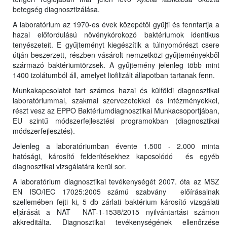
betegség diagnosztizálása.
A laboratórium az 1970-es évek közepétől gyűjti és fenntartja a
hazai előfordulású növénykórokozó baktériumok identikus
tenyészeteit. E gyűjteményt kiegészítik a túlnyomórészt csere
útján beszerzett, részben vásárolt nemzetközi gyűjteményekből
származó baktériumtörzsek. A gyűjtemény jelenleg több mint
1400 izolátumból áll, amelyet liofilizált állapotban tartanak fenn.
Munkakapcsolatot tart számos hazai és külföldi diagnosztikai
laboratóriummal, szakmai szervezetekkel és intézményekkel,
részt vesz az EPPO Baktériumdiagnosztikai Munkacsoportjában,
EU szintű módszerfejlesztési programokban (diagnosztikai
módszerfejlesztés).
Jelenleg a laboratóriumban évente 1.500 - 2.000 minta
hatósági, károsító felderítésekhez kapcsolódó és egyéb
diagnosztikai vizsgálatára kerül sor.
A laboratórium diagnosztikai tevékenységét 2007. óta az MSZ
EN ISO/IEC 17025:2005 számú szabvány előírásainak
szellemében fejti ki, 5 db zárlati baktérium károsító vizsgálati
eljárását a NAT NAT-1-1538/2015 nyilvántartási számon
akkreditálta. Diagnosztikai tevékenységének ellenőrzése