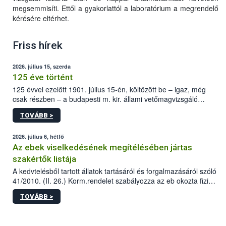
megsemmisíti. Ettől a gyakorlattól a laboratórium a megrendelő
kérésére eltérhet.
Friss hírek
2026. július 15, szerda
125 éve történt
125 évvel ezelőtt 1901. július 15-én, költözött be – igaz, még
csak részben – a budapesti m. kir. állami vetőmagvizsgáló
állomás a Kis Rókus utca 15. szám alatti, Czigler Győző által
TOVÁBB >
tervezett új épületébe.
2026. július 6, hétfő
Az ebek viselkedésének megítélésében jártas
szakértők listája
A kedvtelésből tartott állatok tartásáról és forgalmazásáról szóló
41/2010. (II. 26.) Korm.rendelet szabályozza az eb okozta fizikai
sérülés, illetve ennek veszélye keletkezésekor felmerülő
TOVÁBB >
hatósági feladatokat, valamint a veszélyes eb tartását és annak
engedélyezését. Ezen eljárások során szükség esetén be kell
vonni az ebek viselkedésének megítélésében jártas szakértőt.