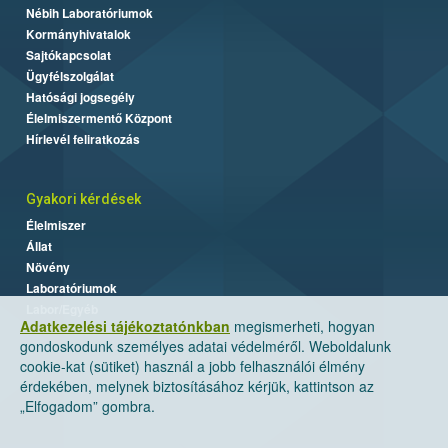
Nébih Laboratóriumok
Kormányhivatalok
Sajtókapcsolat
Ügyfélszolgálat
Hatósági jogsegély
Élelmiszermentő Központ
Hírlevél feliratkozás
Gyakori kérdések
Élelmiszer
Állat
Növény
Laboratóriumok
Labor/Egyéb
Adatkezelési tájékoztatónkban
megismerheti, hogyan
gondoskodunk személyes adatai védelméről. Weboldalunk
cookie-kat (sütiket) használ a jobb felhasználói élmény
érdekében, melynek biztosításához kérjük, kattintson az
„Elfogadom” gombra.