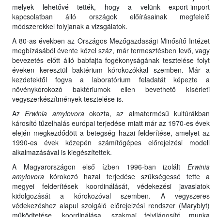
melyek lehetővé tették, hogy a velünk export-import
kapcsolatban álló országok előírásainak megfelelő
módszerekkel folyjanak a vizsgálatok.
A 80-as években az Országos Mezőgazdasági Minősítő Intézet
megbízásából évente közel száz, már termesztésben levő, vagy
bevezetés előtt álló babfajta fogékonyságának tesztelése folyt
éveken keresztül baktérium kórokozókkal szemben. Már a
kezdetektől fogva a laboratórium feladatát képezte a
növénykórokozó baktériumok ellen bevethető kísérleti
vegyszerkészítmények tesztelése is.
Az
Erwinia amylovora
okozta, az almatermésű kultúrákban
károsító tűzelhalás európai terjedése miatt már az 1970-es évek
elején megkezdődött a betegség hazai felderítése, amelyet az
1990-es évek közepén számítógépes előrejelzési modell
alkalmazásával is kiegészítettek.
A Magyarországon első ízben 1996-ban izolált
Erwinia
amylovora
kórokozó hazai terjedése szükségessé tette a
megyei felderítések koordinálását, védekezési javaslatok
kidolgozását a kórokozóval szemben. A vegyszeres
védekezéshez alapul szolgáló előrejelzési rendszer (Maryblyt)
működtetése, koordinálása, szakmai felvilágosító munka