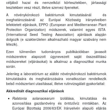
céljából hazai és nemzetközi körtesztekben, jártassági
tesztekben vesz részt, illetve szervez ilyeneket.
A növénykórokozó baktériumok kimutatásánál és
meghatározásánál az Európai Közösség irányelveiben
lefektetett eljárások, EPPO (European and Mediterranean Plant
Protection Organization) módszerek, valamint egyes ISTA
(International Seed Testing Association) ajánlások alapján
dolgozik (e szakterületen alkalmazható magyar szabvány nem
létezik).
Ezen túlmenően tudományos publikációkban javasolt
módszerekre alapozott úgynevezett saját összeállítású
módszereket (eljárásokat) is alkalmaz a diagnosztikai munka
során.
Jelenleg a laboratórium az alábbi növénykórokozó baktériumok
kimutatására és meghatározására vonatkozóan rendelkezik
belső módszertani utasítással, illetve rutinvizsgálati gyakorlattal:
Akkreditált diagnosztikai eljárások
Ralstonia solanacearum
izolálása, kimutatása és
azonosítása gazdanövény és öntözővíz mintákban. Az
Európai Bizottság 2006/63/EK Irányelvén alapuló eljárás