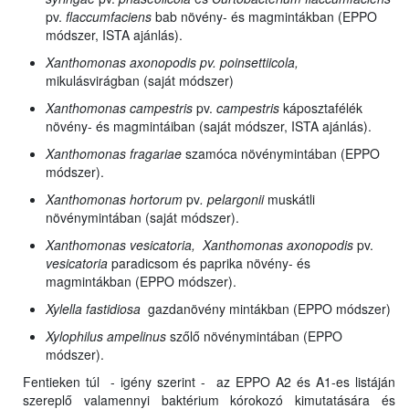
pv.
flaccumfaciens
bab növény- és magmintákban (EPPO
módszer, ISTA ajánlás).
Xanthomonas axonopodis pv. poinsettiicola,
mikulásvirágban (saját módszer)
Xanthomonas campestris
pv.
campestris
káposztafélék
növény- és magmintáiban (saját módszer, ISTA ajánlás).
Xanthomonas fragariae
szamóca növénymintában (EPPO
módszer).
Xanthomonas hortorum
pv
. pelargonii
muskátli
növénymintában (saját módszer).
Xanthomonas vesicatoria, Xanthomonas
axonopodis
pv.
vesicatoria
paradicsom és paprika növény- és
magmintákban (EPPO módszer).
Xylella fastidiosa
gazdanövény mintákban (EPPO módszer)
Xylophilus ampelinus
szőlő növénymintában (EPPO
módszer).
Fentieken túl - igény szerint - az EPPO A2 és A1-es listáján
szereplő valamennyi baktérium kórokozó kimutatására és