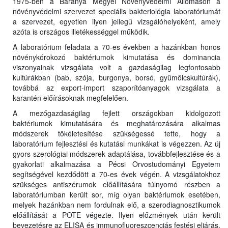
1975-ben a Baranya Megyei Növényvédelmi Állomáson a
növényvédelmi szervezet speciális bakteriológia laboratóriumát
a szervezet, egyetlen ilyen jellegű vizsgálóhelyeként, amely
azóta is országos illetékességgel működik.
A laboratórium feladata a 70-es években a hazánkban honos
növénykórokozó baktériumok kimutatása és dominancia
viszonyainak vizsgálata volt a gazdaságilag legfontosabb
kultúrákban (bab, szója, burgonya, borsó, gyümölcskultúrák),
továbbá az export-import szaporítóanyagok vizsgálata a
karantén előírásoknak megfelelően.
A mezőgazdaságilag fejlett országokban kidolgozott
baktériumok kimutatására és meghatározására alkalmas
módszerek tökéletesítése szükségessé tette, hogy a
laboratórium fejlesztési és kutatási munkákat is végezzen. Az új
gyors szerológiai módszerek adaptálása, továbbfejlesztése és a
gyakorlati alkalmazása a Pécsi Orvostudományi Egyetem
segítségével kezdődött a 70-es évek végén. A vizsgálatokhoz
szükséges antiszérumok előállítására túlnyomó részben a
laboratóriumban került sor, míg olyan baktériumok esetében,
melyek hazánkban nem fordulnak elő, a szerodiagnosztikumok
előállítását a POTE végezte. Ilyen előzmények után került
bevezetésre az ELISA és immunofluoreszcenciás festési eljárás,