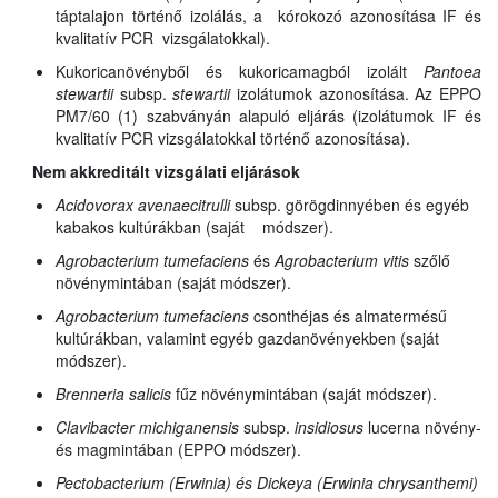
táptalajon történő izolálás, a kórokozó azonosítása IF és
kvalitatív PCR vizsgálatokkal).
Kukoricanövényből és kukoricamagból izolált
Pantoea
stewartii
subsp.
stewartii
izolátumok azonosítása. Az EPPO
PM7/60 (1) szabványán alapuló eljárás (izolátumok IF és
kvalitatív PCR vizsgálatokkal történő azonosítása).
Nem akkreditált vizsgálati eljárások
Acidovorax avenae
citrulli
subsp.
görögdinnyében és egyéb
kabakos kultúrákban (saját módszer).
Agrobacterium tumefaciens
és
Agrobacterium vitis
szőlő
növénymintában (saját módszer).
Agrobacterium tumefaciens
csonthéjas és almatermésű
kultúrákban, valamint egyéb gazdanövényekben (saját
módszer).
Brenneria salicis
fűz növénymintában (saját módszer).
Clavibacter michiganensis
subsp.
insidiosus
lucerna növény-
és magmintában (EPPO módszer).
Pectobacterium (Erwinia) és Dickeya (Erwinia chrysanthemi)