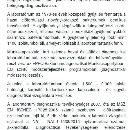
betegség diagnosztizálása.
A laboratórium az 1970-es évek közepétől gyűjti és fenntartja a
hazai előfordulású növénykórokozó baktériumok identikus
tenyészeteit. E gyűjteményt kiegészítik a túlnyomórészt csere
útján beszerzett, részben vásárolt nemzetközi gyűjteményekből
származó baktériumtörzsek. A gyűjtemény jelenleg több mint
1400 izolátumból áll, amelyet liofilizált állapotban tartanak fenn.
Munkakapcsolatot tart számos hazai és külföldi diagnosztikai
laboratóriummal, szakmai szervezetekkel és intézményekkel,
részt vesz az EPPO Baktériumdiagnosztikai Munkacsoportjában,
EU szintű módszerfejlesztési programokban (diagnosztikai
módszerfejlesztés).
Jelenleg a laboratóriumban évente 1.500 - 2.000 minta
hatósági, károsító felderítésekhez kapcsolódó és egyéb
diagnosztikai vizsgálatára kerül sor.
A laboratórium diagnosztikai tevékenységét 2007. óta az MSZ
EN ISO/IEC 17025:2005 számú szabvány előírásainak
szellemében fejti ki, 5 db zárlati baktérium károsító vizsgálati
eljárását a NAT NAT-1-1538/2015 nyilvántartási számon
akkreditálta. Diagnosztikai tevékenységének ellenőrzése