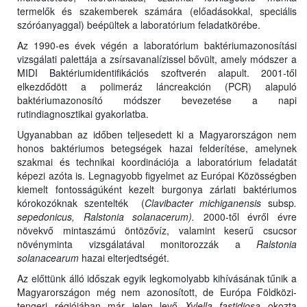
termelők és szakemberek számára (előadásokkal, speciális
szóróanyaggal) beépültek a laboratórium feladatkörébe.
Az 1990-es évek végén a laboratórium baktériumazonosítási
vizsgálati palettája a zsírsavanalízissel bővült, amely módszer a
MIDI Baktériumidentifikációs szoftverén alapult. 2001-től
elkezdődött a polimeráz láncreakción (PCR) alapuló
baktériumazonosító módszer bevezetése a napi
rutindiagnosztikai gyakorlatba.
Ugyanabban az időben teljesedett ki a Magyarországon nem
honos baktériumos betegségek hazai felderítése, amelynek
szakmai és technikai koordinációja a laboratórium feladatát
képezi azóta is. Legnagyobb figyelmet az Európai Közösségben
kiemelt fontosságúként kezelt burgonya zárlati baktériumos
kórokozóknak szentelték (
Clavibacter michiganensis
subsp
.
sepedonicus, Ralstonia solanacerum).
2000-től évről évre
növekvő mintaszámú öntözővíz, valamint keserű csucsor
növényminta vizsgálatával monitorozzák a
Ralstonia
solanacearum
hazai elterjedtségét.
Az előttünk álló időszak egyik legkomolyabb kihívásának tűnik a
Magyarországon még nem azonosított, de Európa Földközi-
tengeri régiójában már jelen levő
Xylella fastidiosa
okozta