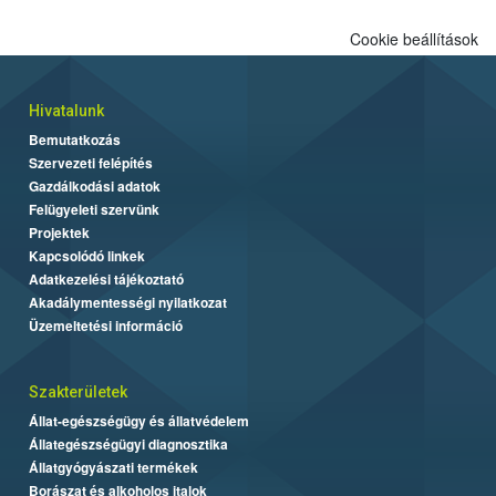
Cookie beállítások
Hivatalunk
Bemutatkozás
Szervezeti felépítés
Gazdálkodási adatok
Felügyeleti szervünk
Projektek
Kapcsolódó linkek
Adatkezelési tájékoztató
Akadálymentességi nyilatkozat
Üzemeltetési információ
Szakterületek
Állat-egészségügy és állatvédelem
Állategészségügyi diagnosztika
Állatgyógyászati termékek
Borászat és alkoholos italok