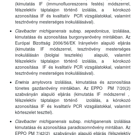
(kimutatás IF (immunofluoreszcens festés) módszerrel,
félszelektív táptalajon történő izolálás, a kórokozó
azonosítása IF és kvalitatív PCR vizsgálatokkal, valamint
tesztnövény mesterséges inokulálásával).
Clavibacter michiganensis
subsp
. sepedonicus
, izolálása,
kimutatása és azonosítása burgonyanövény mintákban. Az
Európai Bizottság 2006/56/EK Irányelvén alapuló eljárás
(kimutatás IF módszerrel, tesztnövény mesterséges
inokulálásán (biolgiai tesztelés) alapuló, valamint
félszelektív táptalajon történő izolálás, a kórokozó
azonosítása IF és kvalitatív PCR vizsgálatokkal, valamint
tesztnövény mesterséges inokulálásával).
Erwinia amy
lovora izolálása, kimutatása és azonosítása
tünetes gazdanövény mintákban. Az EPPO PM 7/20(2)
szabványán alapuló eljárás (kimutatás IF módszerrel ,
félszelektív táptalajon történő izolálás, a kórokozó
azonosítása IF és kvalitatív PCR vizsgálatokkal, valamint
körteszelet teszttel).
Clavibacter michiganensis
subsp.
michiganensi
s izolálása
kimutatása és azonosítása paradicsomnövény mintában. Az
EPPO PM 7/42(2) szabványán alapuló eljárás (félszelektív