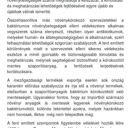
növénybetegségek száma meghaladja a kétszázat, a kimutatási
és meghatározási lehetőségek fejlődésével egyre újabb és
újabbak válnak ismertté.
Összehasonlítva más növénykórokozó szervezetekkel a
baktériumos növénybetegségek elleni védekezésre alkalmas
vegyszerek száma elenyésző, részben olyan antibiotikumok,
melyeket humán- és állategészségügyben is alkalmaznak, ezért
felhasználási lehetőségük szigorúan szabályozott. A fent említett
körülmények miatt e szervezetek elleni sikeres védekezés
eszköze a minél gyorsabb és biztonságosabb kimutatás és
meghatározás, melynek segítségével biztosítható a kórokozótól
mentes szaporítóanyag, a fertőzések terjedésének
korlátozására.
A mezőgazdasági termékek exportja esetén sok ország
karantén előírása szabályozza és írja elő a növényi termékek,
elsősorban a szaporítóanyagok baktérium kórokozóktól való
mentességét. Ugyanakkor fontos, hogy az importból származó
növényi anyagok is mentesek legyenek növénykórokozó
baktériumoktól, különös tekintettel azokra, melyek hazánkban
nem honosak, illetve még nem telepedtek meg.
A fent említett szempontok figyelembe vételével hozták létre