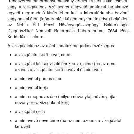
rendszeresített formanyomtatvány értelem szerinti kitöltésével ,
vagy a vizsgálathoz szükséges alapvető adatokat tartalmazó
egyedi megrendelő kíséretében kell a laboratóriumba bevinni,
vagy postai úton (időgarantált küldeményként feladva) beküldeni
az Nébih ÉLI Pécsi Növényegészségügyi Bakteriológiai
Diagnosztikai Nemzeti Referencia Laboratórium, 7634 Pécs
Kodó dűlő 1. címre.
A vizsgálatokhoz az alábbi adatok megadása szükséges:
a vizsgálatot kérő neve, címe,
a vizsgálat költségviselőjének neve, címe (ha az nem
azonos a vizsgálatot kérő nevével és címével)
a mintavétel pontos címe
a mintavétel ideje
a minta megnevezése (milyen növényfaj, növényfajta,
növényi rész vizsgálatát kéri)
a vizsgálat célja
a mintavevő neve címe (ha az nem azonos a vizsgálatot
kérővel)