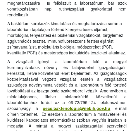
meghatározására is felkészült a laboratórium, bár azok
vonatkozásában napi rutinvizsgálati gyakorlattal nem
rendelkezik.
A baktérium kórokozók kimutatása és meghatározása során a
laboratórium táptalajon történő kitenyésztéses eljárást,
morfológiai, tenyésztési és biokémiai vizsgálatokat, tárgylemez
agglutinációs tesztet, immunofluoreszcens festési eljárást,
zsírsavanalízist, molekuláris biológiai módszereket (PCR,
kvantitatív PCR) és mesterséges inokulációs teszteket alkalmaz.
A vizsgálati igényt a laboratórium felé a megyei
kormányhivatalok növény- és talajvédelmi igazgatóságain
keresztül, illetve közvetlenül lehet bejelenteni. Az igazgatóságok
közbeiktatásával végzett vizsgálat esetén a vizsgálathoz
szükséges növényminta vételét és a laboratórium felé történő
továbbítását az igazgatóság szakemberei végzik. Amennyiben a
mintatulajdonos, illetve mintabeküldő közvetlenül a
laboratóriumhoz fordul az a
06-72/795-124
telefonszámon
szóban,vagy a
pecs.bakteriologia@nebih.gov.hu
e-mail
címen történhet. Ez esetben a laboratórium a mintavétellel és
küldéssel kapcsolatos információkat szóban vagy/és írásban is
megadja. A mintát a megyei szakigazgatási szerveknél