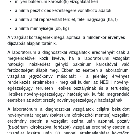
milyen baktérium károsító(k) vizsgálatát kéri
a minta peszticides kezeltségére vonatkozó adatok
a minta által reprezentált terület, tétel nagysága (ha, t)
a minta mennyisége (db, kg)
A vizsgálat költségeinek megállapítása a mindenkor érvényes
díjszabás alapján történik.
A laboratórium a diagnosztikai vizsgálatok eredményét csak a
megrendelővel közli kivéve, ha a laboratóriumi vizsgálat
hatósági intézkedést igénylő baktérium károsítóval való
fertőzöttséget állapít meg. Ebben az esetben a laboratóriumi
vizsgálati jegyzőkönyv másolatát - a jelenleg érvényes
rendelkezés értelmében - meg kell küldeni az NÉBIH növény-
egészségügyi területen illetékes osztályának és a területileg
illetékes növény-egészségügyi hatóságnak, külföldi megrendelő
esetében az adott ország növényegészségügyi hatóságának.
A laboratórium a diagnosztikai vizsgálatok céljára beküldött
növénymintát negatív (baktérium kórokozótól mentes) vizsgálati
eredmény esetén a vizsgálat lezárta után azonnal, pozitív
(baktérium kórokozóval fertőzött) vizsgálati eredmény esetén a
vizsgálat lezárta után 30 nappal ártalmatlanítást követően