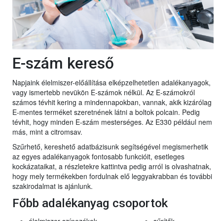
E-szám kereső
Napjaink élelmiszer-előállítása elképzelhetetlen adalékanyagok,
vagy ismertebb nevükön E-számok nélkül. Az E-számokról
számos tévhit kering a mindennapokban, vannak, akik kizárólag
E-mentes terméket szeretnének látni a boltok polcain. Pedig
tévhit, hogy minden E-szám mesterséges. Az E330 például nem
más, mint a citromsav.
Szűrhető, kereshető adatbázisunk segítségével megismerhetik
az egyes adalékanyagok fontosabb funkcióit, esetleges
kockázataikat, a részletekre kattintva pedig arról is olvashatnak,
hogy mely termékekben fordulnak elő leggyakrabban és további
szakirodalmat is ajánlunk.
Főbb adalékanyag csoportok