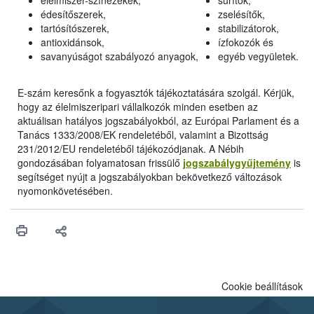
élelmiszer-színezékek,
sűrítők,
édesítőszerek,
zselésítők,
tartósítószerek,
stabilizátorok,
antioxidánsok,
ízfokozók és
savanyúságot szabályozó anyagok,
egyéb vegyületek.
E-szám keresőnk a fogyasztók tájékoztatására szolgál. Kérjük,
hogy az élelmiszeripari vállalkozók minden esetben az
aktuálisan hatályos jogszabályokból, az Európai Parlament és a
Tanács 1333/2008/EK rendeletéből, valamint a Bizottság
231/2012/EU rendeletéből tájékozódjanak. A Nébih
gondozásában folyamatosan frissülő
jogszabálygyűjtemény
is
segítséget nyújt a jogszabályokban bekövetkező változások
nyomonkövetésében.
Cookie beállítások