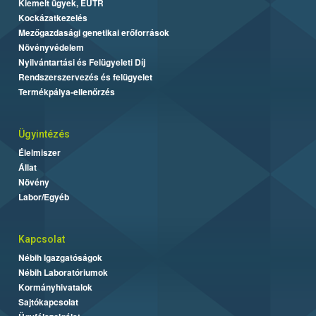
Kiemelt ügyek, EUTR
Kockázatkezelés
Mezőgazdasági genetikai erőforrások
Növényvédelem
Nyilvántartási és Felügyeleti Díj
Rendszerszervezés és felügyelet
Termékpálya-ellenőrzés
Ügyintézés
Élelmiszer
Állat
Növény
Labor/Egyéb
Kapcsolat
Nébih Igazgatóságok
Nébih Laboratóriumok
Kormányhivatalok
Sajtókapcsolat