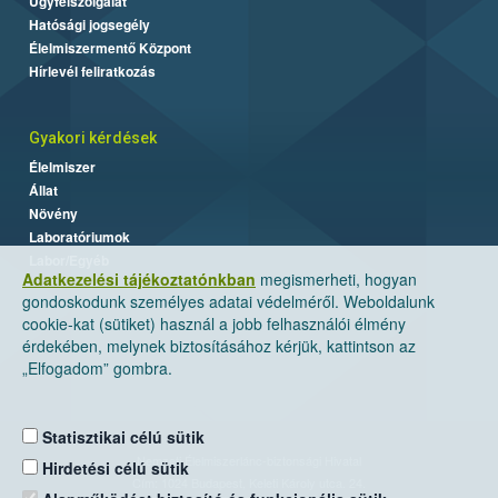
Ügyfélszolgálat
Hatósági jogsegély
Élelmiszermentő Központ
Hírlevél feliratkozás
Gyakori kérdések
Élelmiszer
Állat
Növény
Laboratóriumok
Labor/Egyéb
Adatkezelési tájékoztatónkban
megismerheti, hogyan
gondoskodunk személyes adatai védelméről. Weboldalunk
cookie-kat (sütiket) használ a jobb felhasználói élmény
érdekében, melynek biztosításához kérjük, kattintson az
„Elfogadom” gombra.
Statisztikai célú sütik
Nemzeti Élelmiszerlánc-biztonsági Hivatal
Hirdetési célú sütik
Cím: 1024 Budapest, Keleti Károly utca. 24.