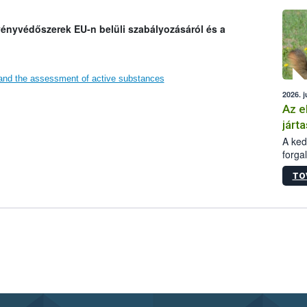
épüle
vényvédőszerek EU-n belüli szabályozásáról és a
 and the assessment of active substances
2026. j
Az e
járta
A kedv
forga
Korm.
TO
sérül
felme
veszé
Ezen 
vonni
jártas