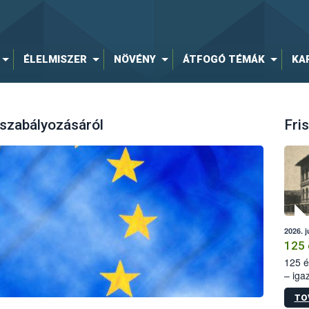
ÉLELMISZER
NÖVÉNY
ÁTFOGÓ TÉMÁK
KA
szabályozásáról
Fris
2026. j
125 
125 é
– iga
állam
TO
15. sz