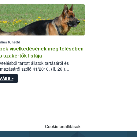
tébe.
úlius 6, hétfő
bek viselkedésének megítélésében
s szakértők listája
telésből tartott állatok tartásáról és
lmazásáról szóló 41/2010. (II. 26.)
rendelet szabályozza az eb okozta fizikai
VÁBB >
és, illetve ennek veszélye keletkezésekor
rülő hatósági feladatokat, valamint a
lyes eb tartását és annak engedélyezését.
eljárások során szükség esetén be kell
 az ebek viselkedésének megítélésében
 szakértőt.
Cookie beállítások