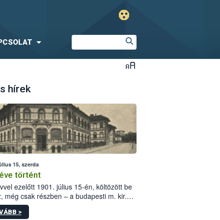
PCSOLAT
s hírek
úlius 15, szerda
éve történt
vvel ezelőtt 1901. július 15-én, költözött be
z, még csak részben – a budapesti m. kir.
i vetőmagvizsgáló állomás a Kis Rókus utca
VÁBB >
ám alatti, Czigler Győző által tervezett új