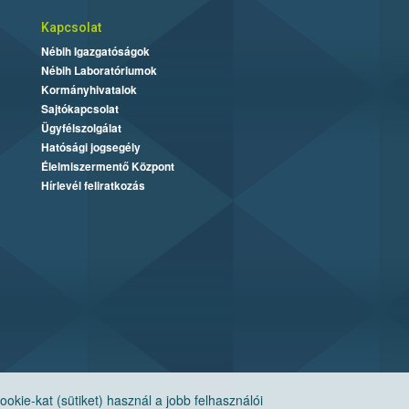
Kapcsolat
Nébih Igazgatóságok
Nébih Laboratóriumok
Kormányhivatalok
Sajtókapcsolat
Ügyfélszolgálat
Hatósági jogsegély
Élelmiszermentő Központ
Hírlevél feliratkozás
ie-kat (sütiket) használ a jobb felhasználói