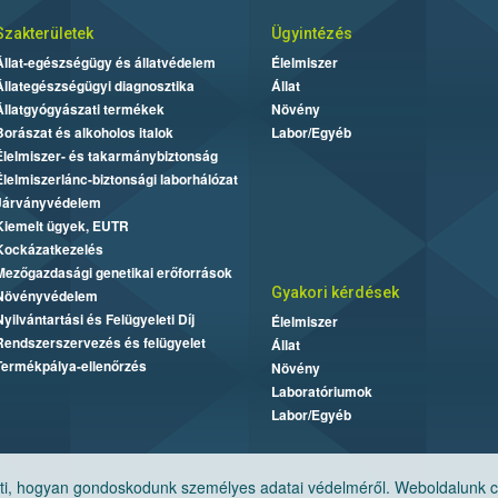
Szakterületek
Ügyintézés
Állat-egészségügy és állatvédelem
Élelmiszer
Állategészségügyi diagnosztika
Állat
Állatgyógyászati termékek
Növény
Borászat és alkoholos italok
Labor/Egyéb
Élelmiszer- és takarmánybiztonság
Élelmiszerlánc-biztonsági laborhálózat
Járványvédelem
Kiemelt ügyek, EUTR
Kockázatkezelés
Mezőgazdasági genetikai erőforrások
Gyakori kérdések
Növényvédelem
Nyilvántartási és Felügyeleti Díj
Élelmiszer
Rendszerszervezés és felügyelet
Állat
Termékpálya-ellenőrzés
Növény
Laboratóriumok
Labor/Egyéb
, hogyan gondoskodunk személyes adatai védelméről. Weboldalunk cook