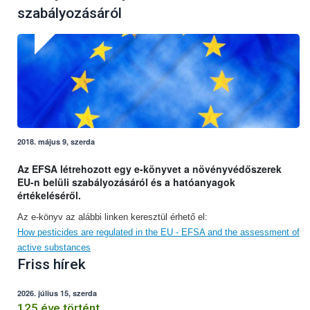
szabályozásáról
2018. május 9, szerda
Az EFSA létrehozott egy e-könyvet a növényvédőszerek
EU-n belüli szabályozásáról és a hatóanyagok
értékeléséről.
Az e-könyv az alábbi linken keresztül érhető el:
How pesticides are regulated in the EU - EFSA and the assessment of
active substances
Friss hírek
2026. július 15, szerda
125 éve történt