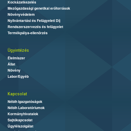
Kockázatkezelés
Mezőgazdasági genetikai erőforrások
Növényvédelem
Nyilvántartási és Felügyeleti Díj
Rendszerszervezés és felügyelet
Termékpálya-ellenőrzés
Ügyintézés
Élelmiszer
Állat
Növény
Labor/Egyéb
Kapcsolat
Nébih Igazgatóságok
Nébih Laboratóriumok
Kormányhivatalok
Sajtókapcsolat
Ügyfélszolgálat