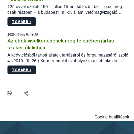
125 évvel ezelőtt 1901. július 15-én, költözött be – igaz, még
csak részben – a budapesti m. kir. állami vetőmagvizsgáló
állomás a Kis Rókus utca 15. szám alatti, Czigler Győző által
TOVÁBB >
tervezett új épületébe.
2026. július 6, hétfő
Az ebek viselkedésének megítélésében jártas
szakértők listája
A kedvtelésből tartott állatok tartásáról és forgalmazásáról szóló
41/2010. (II. 26.) Korm.rendelet szabályozza az eb okozta fizikai
sérülés, illetve ennek veszélye keletkezésekor felmerülő
TOVÁBB >
hatósági feladatokat, valamint a veszélyes eb tartását és annak
engedélyezését. Ezen eljárások során szükség esetén be kell
vonni az ebek viselkedésének megítélésében jártas szakértőt.
Cookie beállítások