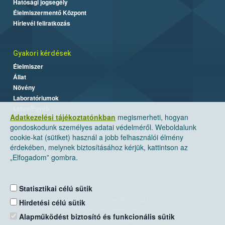
Hatósági jogsegély
Élelmiszermentő Központ
Hírlevél feliratkozás
Gyakori kérdések
Élelmiszer
Állat
Növény
Laboratóriumok
Labor/Egyéb
Adatkezelési tájékoztatónkban
megismerheti, hogyan
gondoskodunk személyes adatai védelméről. Weboldalunk
cookie-kat (sütiket) használ a jobb felhasználói élmény
érdekében, melynek biztosításához kérjük, kattintson az
„Elfogadom” gombra.
Statisztikai célú sütik
Nemzeti Élelmiszerlánc-biztonsági Hivatal
Hirdetési célú sütik
Cím: 1024 Budapest, Keleti Károly utca. 24.
Alapműködést biztosító és funkcionális sütik
Levelezési cím: 1525 Budapest. Pf. 30.