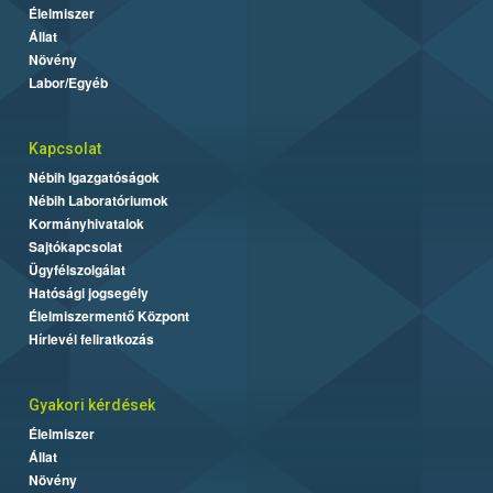
Élelmiszer
Állat
Növény
Labor/Egyéb
Kapcsolat
Nébih Igazgatóságok
Nébih Laboratóriumok
Kormányhivatalok
Sajtókapcsolat
Ügyfélszolgálat
Hatósági jogsegély
Élelmiszermentő Központ
Hírlevél feliratkozás
Gyakori kérdések
Élelmiszer
Állat
Növény