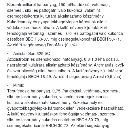
Klórantraniliprol hatóanyag, 150 ml/ha dózisú, vetőmag-,
szemes-, siló- és pattogatni való kukorica, valamint
csemegekukorica kultúrára alkalmazható készítmény.
Kukoricamoly és gyapottokbagolylepke károsítók elleni
védekezésre használható. A kultúrnövény kijuttatáskori
fenológiája vetőmag-, szemes-, siló- és pattogatni való kukorica
esetében BBCH 50-87, míg csemegekukoricánál BBCH 50-71.
Az előírt segédanyag DropMax (0,1%).
• Amistar Sun 325 SC
Azoxistrobin és difenokonazol hatóanyag, 0,8-1,0 l/ha dózisú,
napraforgó kultúrára alkalmazható készítmény. Alternáriás levél-
és szárfoltosság ellen használható. A kultúrnövény kijuttatáskori
fenológiája BBCH 16-59. Az előírt segédanyag Arrest (0,5 l/ha).
• Mimic
Tebufenozid hatóanyag, 0,75 l/ha dózisú, vetőmag-, szemes-,
siló- és takarmány kukorica, valamint csemegekukorica
kultúrára alkalmazható készítmény. Kukoricamoly és
gyapottokbagolylepke károsítók elleni védekezésre használható.
A kultúrnövény kijuttatáskori fenológiája vetőmag-, szemes-,
siló- és takarmány kukorica esetében BBCH 30-79, míg
csemegekukoricánál BBCH 30-73. Az előírt segédanyag