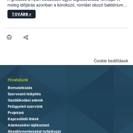
meleg időjárás azonban a kórokozó, romlást okozó baktériumok
gyorsabb szaporodásának is kedvez. A szabadtéri sütögetés
TOVÁBB >
ezért nem csupán a megfelelő sütési technikáról szól: legalább
ilyen fontos az alapanyagok biztonságos kezelése, az alapvető
higiéniai szabályok betartása, a megfelelő hőkezelés, valamint a
maradékok szakszerű tárolása. A Nemzeti Élelmiszerlánc-
biztonsági Hivatal (Nébih) Oktatási Programja összegyűjtötte a
biztonságos grillezés legfontosabb tudnivalóit.
Cookie beállítások
Hivatalunk
Bemutatkozás
Szervezeti felépítés
Gazdálkodási adatok
Felügyeleti szervünk
Projektek
Kapcsolódó linkek
Adatkezelési tájékoztató
Akadálymentességi nyilatkozat