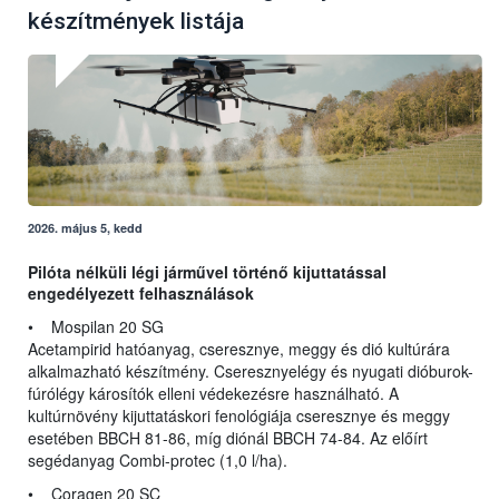
készítmények listája
2026. május 5, kedd
Pilóta nélküli légi járművel történő kijuttatással
engedélyezett felhasználások
• Mospilan 20 SG
Acetampirid hatóanyag, cseresznye, meggy és dió kultúrára
alkalmazható készítmény. Cseresznyelégy és nyugati dióburok-
fúrólégy károsítók elleni védekezésre használható. A
kultúrnövény kijuttatáskori fenológiája cseresznye és meggy
esetében BBCH 81-86, míg diónál BBCH 74-84. Az előírt
segédanyag Combi-protec (1,0 l/ha).
• Coragen 20 SC