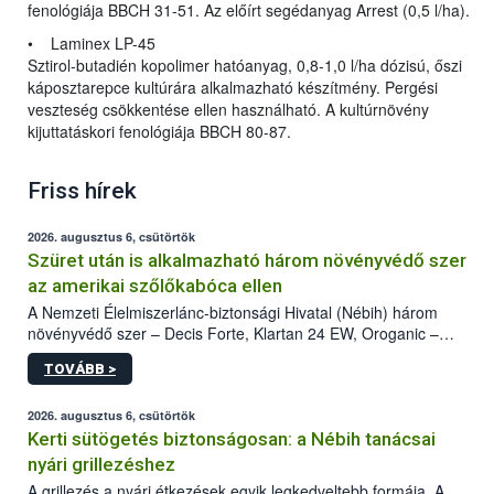
fenológiája BBCH 31-51. Az előírt segédanyag Arrest (0,5 l/ha).
• Laminex LP-45
Sztirol-butadién kopolimer hatóanyag, 0,8-1,0 l/ha dózisú, őszi
káposztarepce kultúrára alkalmazható készítmény. Pergési
veszteség csökkentése ellen használható. A kultúrnövény
kijuttatáskori fenológiája BBCH 80-87.
Friss hírek
2026. augusztus 6, csütörtök
Szüret után is alkalmazható három növényvédő szer
az amerikai szőlőkabóca ellen
A Nemzeti Élelmiszerlánc-biztonsági Hivatal (Nébih) három
növényvédő szer – Decis Forte, Klartan 24 EW, Oroganic –
engedélyokiratát módosította, így azok a szüretet követően,
TOVÁBB >
egészen a vesszőérettség (BBCH 91) stádiumáig
felhasználhatóak a szőlőben. A kiterjesztések célja, hogy a korai
érésű szőlőkben is legyen lehetőség a károsító elleni további
2026. augusztus 6, csütörtök
védekezésre. Az Oroganic készítmény kis kiszerelésben kiskerti
Kerti sütögetés biztonságosan: a Nébih tanácsai
felhasználók számára is elérhető és ökológiai termesztésben is
nyári grillezéshez
engedélyezett.
A grillezés a nyári étkezések egyik legkedveltebb formája. A