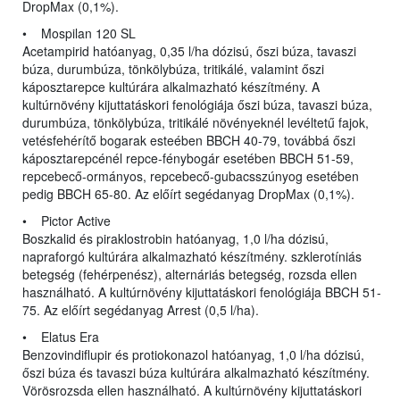
DropMax (0,1%).
• Mospilan 120 SL
Acetampirid hatóanyag, 0,35 l/ha dózisú, őszi búza, tavaszi
búza, durumbúza, tönkölybúza, tritikálé, valamint őszi
káposztarepce kultúrára alkalmazható készítmény. A
kultúrnövény kijuttatáskori fenológiája őszi búza, tavaszi búza,
durumbúza, tönkölybúza, tritikálé növényeknél levéltetű fajok,
vetésfehérítő bogarak esteében BBCH 40-79, továbbá őszi
káposztarepcénél repce-fénybogár esetében BBCH 51-59,
repcebecő-ormányos, repcebecő-gubacsszúnyog esetében
pedig BBCH 65-80. Az előírt segédanyag DropMax (0,1%).
• Pictor Active
Boszkalid és piraklostrobin hatóanyag, 1,0 l/ha dózisú,
napraforgó kultúrára alkalmazható készítmény. szklerotíniás
betegség (fehérpenész), alternáriás betegség, rozsda ellen
használható. A kultúrnövény kijuttatáskori fenológiája BBCH 51-
75. Az előírt segédanyag Arrest (0,5 l/ha).
• Elatus Era
Benzovindiflupir és protiokonazol hatóanyag, 1,0 l/ha dózisú,
őszi búza és tavaszi búza kultúrára alkalmazható készítmény.
Vörösrozsda ellen használható. A kultúrnövény kijuttatáskori