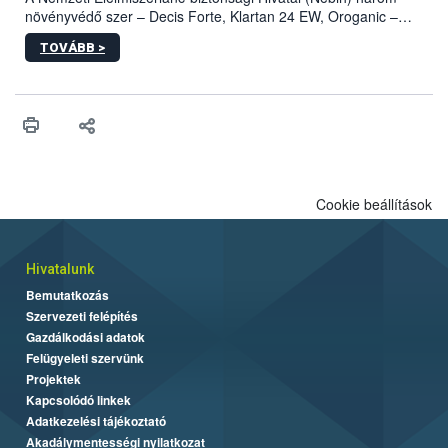
növényvédő szer – Decis Forte, Klartan 24 EW, Oroganic –
engedélyokiratát módosította, így azok a szüretet követően,
TOVÁBB >
egészen a vesszőérettség (BBCH 91) stádiumáig
felhasználhatóak a szőlőben. A kiterjesztések célja, hogy a korai
érésű szőlőkben is legyen lehetőség a károsító elleni további
védekezésre. Az Oroganic készítmény kis kiszerelésben kiskerti
felhasználók számára is elérhető és ökológiai termesztésben is
engedélyezett.
Cookie beállítások
Hivatalunk
Bemutatkozás
Szervezeti felépítés
Gazdálkodási adatok
Felügyeleti szervünk
Projektek
Kapcsolódó linkek
Adatkezelési tájékoztató
Akadálymentességi nyilatkozat