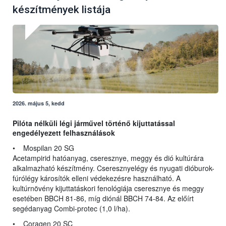
készítmények listája
2026. május 5, kedd
Pilóta nélküli légi járművel történő kijuttatással
engedélyezett felhasználások
• Mospilan 20 SG
Acetampirid hatóanyag, cseresznye, meggy és dió kultúrára
alkalmazható készítmény. Cseresznyelégy és nyugati dióburok-
fúrólégy károsítók elleni védekezésre használható. A
kultúrnövény kijuttatáskori fenológiája cseresznye és meggy
esetében BBCH 81-86, míg diónál BBCH 74-84. Az előírt
segédanyag Combi-protec (1,0 l/ha).
• Coragen 20 SC