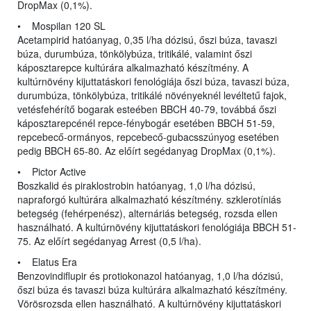
DropMax (0,1%).
• Mospilan 120 SL
Acetampirid hatóanyag, 0,35 l/ha dózisú, őszi búza, tavaszi
búza, durumbúza, tönkölybúza, tritikálé, valamint őszi
káposztarepce kultúrára alkalmazható készítmény. A
kultúrnövény kijuttatáskori fenológiája őszi búza, tavaszi búza,
durumbúza, tönkölybúza, tritikálé növényeknél levéltetű fajok,
vetésfehérítő bogarak esteében BBCH 40-79, továbbá őszi
káposztarepcénél repce-fénybogár esetében BBCH 51-59,
repcebecő-ormányos, repcebecő-gubacsszúnyog esetében
pedig BBCH 65-80. Az előírt segédanyag DropMax (0,1%).
• Pictor Active
Boszkalid és piraklostrobin hatóanyag, 1,0 l/ha dózisú,
napraforgó kultúrára alkalmazható készítmény. szklerotíniás
betegség (fehérpenész), alternáriás betegség, rozsda ellen
használható. A kultúrnövény kijuttatáskori fenológiája BBCH 51-
75. Az előírt segédanyag Arrest (0,5 l/ha).
• Elatus Era
Benzovindiflupir és protiokonazol hatóanyag, 1,0 l/ha dózisú,
őszi búza és tavaszi búza kultúrára alkalmazható készítmény.
Vörösrozsda ellen használható. A kultúrnövény kijuttatáskori