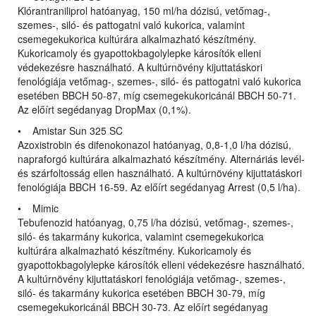
Klórantraniliprol hatóanyag, 150 ml/ha dózisú, vetőmag-,
szemes-, siló- és pattogatni való kukorica, valamint
csemegekukorica kultúrára alkalmazható készítmény.
Kukoricamoly és gyapottokbagolylepke károsítók elleni
védekezésre használható. A kultúrnövény kijuttatáskori
fenológiája vetőmag-, szemes-, siló- és pattogatni való kukorica
esetében BBCH 50-87, míg csemegekukoricánál BBCH 50-71.
Az előírt segédanyag DropMax (0,1%).
• Amistar Sun 325 SC
Azoxistrobin és difenokonazol hatóanyag, 0,8-1,0 l/ha dózisú,
napraforgó kultúrára alkalmazható készítmény. Alternáriás levél-
és szárfoltosság ellen használható. A kultúrnövény kijuttatáskori
fenológiája BBCH 16-59. Az előírt segédanyag Arrest (0,5 l/ha).
• Mimic
Tebufenozid hatóanyag, 0,75 l/ha dózisú, vetőmag-, szemes-,
siló- és takarmány kukorica, valamint csemegekukorica
kultúrára alkalmazható készítmény. Kukoricamoly és
gyapottokbagolylepke károsítók elleni védekezésre használható.
A kultúrnövény kijuttatáskori fenológiája vetőmag-, szemes-,
siló- és takarmány kukorica esetében BBCH 30-79, míg
csemegekukoricánál BBCH 30-73. Az előírt segédanyag