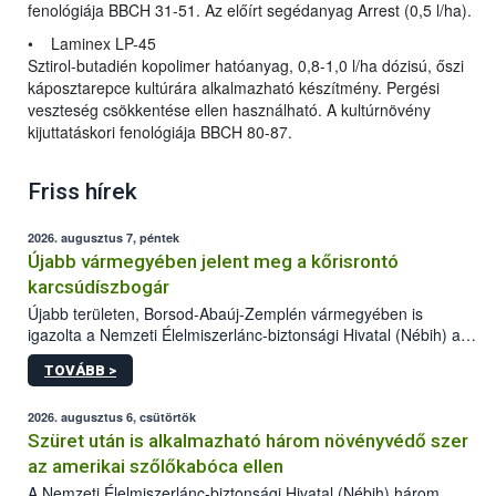
fenológiája BBCH 31-51. Az előírt segédanyag Arrest (0,5 l/ha).
• Laminex LP-45
Sztirol-butadién kopolimer hatóanyag, 0,8-1,0 l/ha dózisú, őszi
káposztarepce kultúrára alkalmazható készítmény. Pergési
veszteség csökkentése ellen használható. A kultúrnövény
kijuttatáskori fenológiája BBCH 80-87.
Friss hírek
2026. augusztus 7, péntek
Újabb vármegyében jelent meg a kőrisrontó
karcsúdíszbogár
Újabb területen, Borsod-Abaúj-Zemplén vármegyében is
igazolta a Nemzeti Élelmiszerlánc-biztonsági Hivatal (Nébih) a
kőrisrontó karcsúdíszbogár (Agrilus planipennis) jelenlétét. A
TOVÁBB >
kártevőt nem csak színcsapdában találták meg, de már fertőzött
fában is azonosították. A növényvédelmi szakemberek folytatják
az intenzív felderítést, emellett az intézkedéseket a szlovák
2026. augusztus 6, csütörtök
hatósággal is összehangolják a terjedés megállítása érdekében.
Szüret után is alkalmazható három növényvédő szer
az amerikai szőlőkabóca ellen
A Nemzeti Élelmiszerlánc-biztonsági Hivatal (Nébih) három