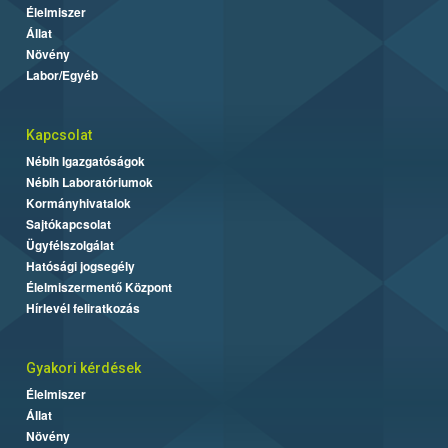
Élelmiszer
Állat
Növény
Labor/Egyéb
Kapcsolat
Nébih Igazgatóságok
Nébih Laboratóriumok
Kormányhivatalok
Sajtókapcsolat
Ügyfélszolgálat
Hatósági jogsegély
Élelmiszermentő Központ
Hírlevél feliratkozás
Gyakori kérdések
Élelmiszer
Állat
Növény