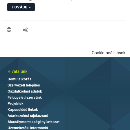
2027-től új irányértékek alkalmazását írja elő, és a jelenleg
TOVÁBB >
hatályos uniós ajánlások helyébe lép.
Cookie beállítások
Hivatalunk
Bemutatkozás
Szervezeti felépítés
Gazdálkodási adatok
Felügyeleti szervünk
Projektek
Kapcsolódó linkek
Adatkezelési tájékoztató
Akadálymentességi nyilatkozat
Üzemeltetési információ