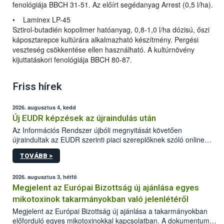
fenológiája BBCH 31-51. Az előírt segédanyag Arrest (0,5 l/ha).
• Laminex LP-45
Sztirol-butadién kopolimer hatóanyag, 0,8-1,0 l/ha dózisú, őszi
káposztarepce kultúrára alkalmazható készítmény. Pergési
veszteség csökkentése ellen használható. A kultúrnövény
kijuttatáskori fenológiája BBCH 80-87.
Friss hírek
2026. augusztus 4, kedd
Új EUDR képzések az újraindulás után
Az Információs Rendszer újbóli megnyitását követően
újraindultak az EUDR szerinti piaci szereplőknek szóló online
képzések.
TOVÁBB >
2026. augusztus 3, hétfő
Megjelent az Európai Bizottság új ajánlása egyes
mikotoxinok takarmányokban való jelenlétéről
Megjelent az Európai Bizottság új ajánlása a takarmányokban
előforduló egyes mikotoxinokkal kapcsolatban. A dokumentum