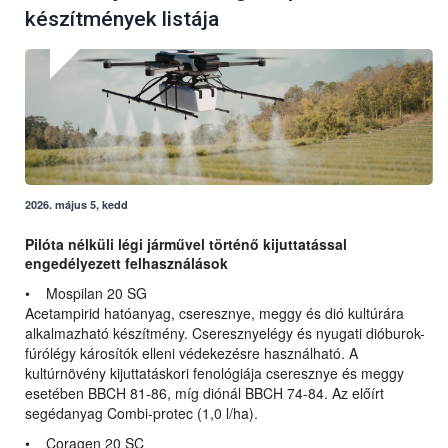
készítmények listája
2026. május 5, kedd
Pilóta nélküli légi járművel történő kijuttatással
engedélyezett felhasználások
• Mospilan 20 SG
Acetampirid hatóanyag, cseresznye, meggy és dió kultúrára
alkalmazható készítmény. Cseresznyelégy és nyugati dióburok-
fúrólégy károsítók elleni védekezésre használható. A
kultúrnövény kijuttatáskori fenológiája cseresznye és meggy
esetében BBCH 81-86, míg diónál BBCH 74-84. Az előírt
segédanyag Combi-protec (1,0 l/ha).
• Coragen 20 SC