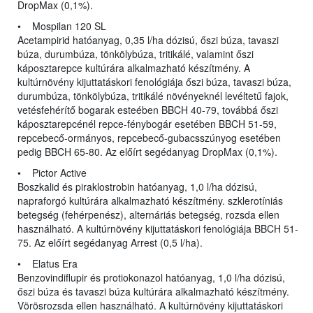
DropMax (0,1%).
• Mospilan 120 SL
Acetampirid hatóanyag, 0,35 l/ha dózisú, őszi búza, tavaszi
búza, durumbúza, tönkölybúza, tritikálé, valamint őszi
káposztarepce kultúrára alkalmazható készítmény. A
kultúrnövény kijuttatáskori fenológiája őszi búza, tavaszi búza,
durumbúza, tönkölybúza, tritikálé növényeknél levéltetű fajok,
vetésfehérítő bogarak esteében BBCH 40-79, továbbá őszi
káposztarepcénél repce-fénybogár esetében BBCH 51-59,
repcebecő-ormányos, repcebecő-gubacsszúnyog esetében
pedig BBCH 65-80. Az előírt segédanyag DropMax (0,1%).
• Pictor Active
Boszkalid és piraklostrobin hatóanyag, 1,0 l/ha dózisú,
napraforgó kultúrára alkalmazható készítmény. szklerotíniás
betegség (fehérpenész), alternáriás betegség, rozsda ellen
használható. A kultúrnövény kijuttatáskori fenológiája BBCH 51-
75. Az előírt segédanyag Arrest (0,5 l/ha).
• Elatus Era
Benzovindiflupir és protiokonazol hatóanyag, 1,0 l/ha dózisú,
őszi búza és tavaszi búza kultúrára alkalmazható készítmény.
Vörösrozsda ellen használható. A kultúrnövény kijuttatáskori