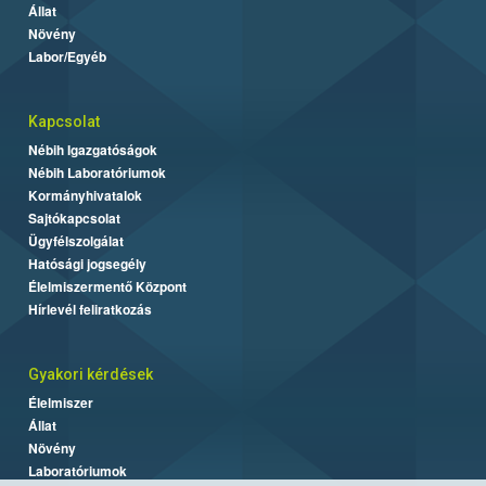
Állat
Növény
Labor/Egyéb
Kapcsolat
Nébih Igazgatóságok
Nébih Laboratóriumok
Kormányhivatalok
Sajtókapcsolat
Ügyfélszolgálat
Hatósági jogsegély
Élelmiszermentő Központ
Hírlevél feliratkozás
Gyakori kérdések
Élelmiszer
Állat
Növény
Laboratóriumok