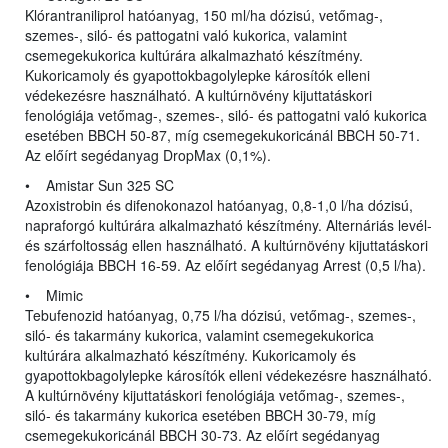
Klórantraniliprol hatóanyag, 150 ml/ha dózisú, vetőmag-,
szemes-, siló- és pattogatni való kukorica, valamint
csemegekukorica kultúrára alkalmazható készítmény.
Kukoricamoly és gyapottokbagolylepke károsítók elleni
védekezésre használható. A kultúrnövény kijuttatáskori
fenológiája vetőmag-, szemes-, siló- és pattogatni való kukorica
esetében BBCH 50-87, míg csemegekukoricánál BBCH 50-71.
Az előírt segédanyag DropMax (0,1%).
• Amistar Sun 325 SC
Azoxistrobin és difenokonazol hatóanyag, 0,8-1,0 l/ha dózisú,
napraforgó kultúrára alkalmazható készítmény. Alternáriás levél-
és szárfoltosság ellen használható. A kultúrnövény kijuttatáskori
fenológiája BBCH 16-59. Az előírt segédanyag Arrest (0,5 l/ha).
• Mimic
Tebufenozid hatóanyag, 0,75 l/ha dózisú, vetőmag-, szemes-,
siló- és takarmány kukorica, valamint csemegekukorica
kultúrára alkalmazható készítmény. Kukoricamoly és
gyapottokbagolylepke károsítók elleni védekezésre használható.
A kultúrnövény kijuttatáskori fenológiája vetőmag-, szemes-,
siló- és takarmány kukorica esetében BBCH 30-79, míg
csemegekukoricánál BBCH 30-73. Az előírt segédanyag