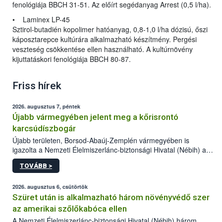
fenológiája BBCH 31-51. Az előírt segédanyag Arrest (0,5 l/ha).
• Laminex LP-45
Sztirol-butadién kopolimer hatóanyag, 0,8-1,0 l/ha dózisú, őszi
káposztarepce kultúrára alkalmazható készítmény. Pergési
veszteség csökkentése ellen használható. A kultúrnövény
kijuttatáskori fenológiája BBCH 80-87.
Friss hírek
2026. augusztus 7, péntek
Újabb vármegyében jelent meg a kőrisrontó
karcsúdíszbogár
Újabb területen, Borsod-Abaúj-Zemplén vármegyében is
igazolta a Nemzeti Élelmiszerlánc-biztonsági Hivatal (Nébih) a
kőrisrontó karcsúdíszbogár (Agrilus planipennis) jelenlétét. A
TOVÁBB >
kártevőt nem csak színcsapdában találták meg, de már fertőzött
fában is azonosították. A növényvédelmi szakemberek folytatják
az intenzív felderítést, emellett az intézkedéseket a szlovák
2026. augusztus 6, csütörtök
hatósággal is összehangolják a terjedés megállítása érdekében.
Szüret után is alkalmazható három növényvédő szer
az amerikai szőlőkabóca ellen
A Nemzeti Élelmiszerlánc-biztonsági Hivatal (Nébih) három