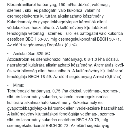
Klórantraniliprol hatóanyag, 150 ml/ha dózisú, vetőmag-,
szemes-, siló- és pattogatni való kukorica, valamint
csemegekukorica kultúrára alkalmazható készítmény.
Kukoricamoly és gyapottokbagolylepke károsítók elleni
védekezésre használható. A kultúrnövény kijuttatáskori
fenológiája vetőmag-, szemes-, siló- és pattogatni való kukorica
esetében BBCH 50-87, míg csemegekukoricánál BBCH 50-71.
Az előírt segédanyag DropMax (0,1%).
• Amistar Sun 325 SC
Azoxistrobin és difenokonazol hatóanyag, 0,8-1,0 l/ha dózisú,
napraforgó kultúrára alkalmazható készítmény. Alternáriás levél-
és szárfoltosság ellen használható. A kultúrnövény kijuttatáskori
fenológiája BBCH 16-59. Az előírt segédanyag Arrest (0,5 l/ha).
• Mimic
Tebufenozid hatóanyag, 0,75 l/ha dózisú, vetőmag-, szemes-,
siló- és takarmány kukorica, valamint csemegekukorica
kultúrára alkalmazható készítmény. Kukoricamoly és
gyapottokbagolylepke károsítók elleni védekezésre használható.
A kultúrnövény kijuttatáskori fenológiája vetőmag-, szemes-,
siló- és takarmány kukorica esetében BBCH 30-79, míg
csemegekukoricánál BBCH 30-73. Az előírt segédanyag