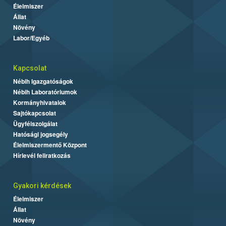
Élelmiszer
Állat
Növény
Labor/Egyéb
Kapcsolat
Nébih Igazgatóságok
Nébih Laboratóriumok
Kormányhivatalok
Sajtókapcsolat
Ügyfélszolgálat
Hatósági jogsegély
Élelmiszermentő Központ
Hírlevél feliratkozás
Gyakori kérdések
Élelmiszer
Állat
Növény