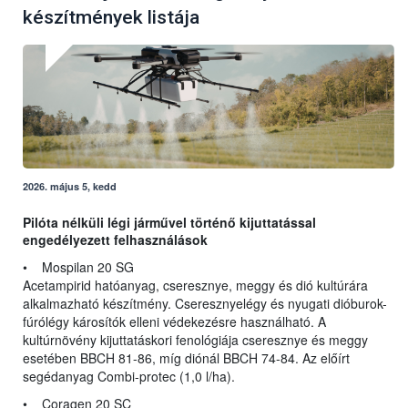
készítmények listája
2026. május 5, kedd
Pilóta nélküli légi járművel történő kijuttatással
engedélyezett felhasználások
• Mospilan 20 SG
Acetampirid hatóanyag, cseresznye, meggy és dió kultúrára
alkalmazható készítmény. Cseresznyelégy és nyugati dióburok-
fúrólégy károsítók elleni védekezésre használható. A
kultúrnövény kijuttatáskori fenológiája cseresznye és meggy
esetében BBCH 81-86, míg diónál BBCH 74-84. Az előírt
segédanyag Combi-protec (1,0 l/ha).
• Coragen 20 SC