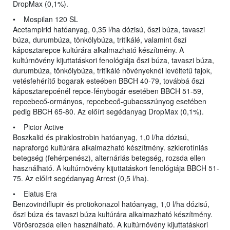
DropMax (0,1%).
• Mospilan 120 SL
Acetampirid hatóanyag, 0,35 l/ha dózisú, őszi búza, tavaszi
búza, durumbúza, tönkölybúza, tritikálé, valamint őszi
káposztarepce kultúrára alkalmazható készítmény. A
kultúrnövény kijuttatáskori fenológiája őszi búza, tavaszi búza,
durumbúza, tönkölybúza, tritikálé növényeknél levéltetű fajok,
vetésfehérítő bogarak esteében BBCH 40-79, továbbá őszi
káposztarepcénél repce-fénybogár esetében BBCH 51-59,
repcebecő-ormányos, repcebecő-gubacsszúnyog esetében
pedig BBCH 65-80. Az előírt segédanyag DropMax (0,1%).
• Pictor Active
Boszkalid és piraklostrobin hatóanyag, 1,0 l/ha dózisú,
napraforgó kultúrára alkalmazható készítmény. szklerotíniás
betegség (fehérpenész), alternáriás betegség, rozsda ellen
használható. A kultúrnövény kijuttatáskori fenológiája BBCH 51-
75. Az előírt segédanyag Arrest (0,5 l/ha).
• Elatus Era
Benzovindiflupir és protiokonazol hatóanyag, 1,0 l/ha dózisú,
őszi búza és tavaszi búza kultúrára alkalmazható készítmény.
Vörösrozsda ellen használható. A kultúrnövény kijuttatáskori