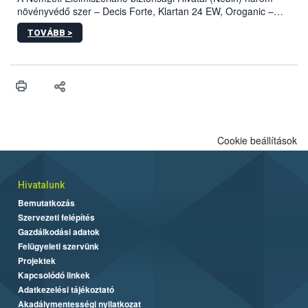
növényvédő szer – Decis Forte, Klartan 24 EW, Oroganic –
engedélyokiratát módosította, így azok a szüretet követően,
TOVÁBB >
egészen a vesszőérettség (BBCH 91) stádiumáig
felhasználhatóak a szőlőben. A kiterjesztések célja, hogy a korai
érésű szőlőkben is legyen lehetőség a károsító elleni további
védekezésre. Az Oroganic készítmény kis kiszerelésben kiskerti
felhasználók számára is elérhető és ökológiai termesztésben is
engedélyezett.
Cookie beállítások
Hivatalunk
Bemutatkozás
Szervezeti felépítés
Gazdálkodási adatok
Felügyeleti szervünk
Projektek
Kapcsolódó linkek
Adatkezelési tájékoztató
Akadálymentességi nyilatkozat