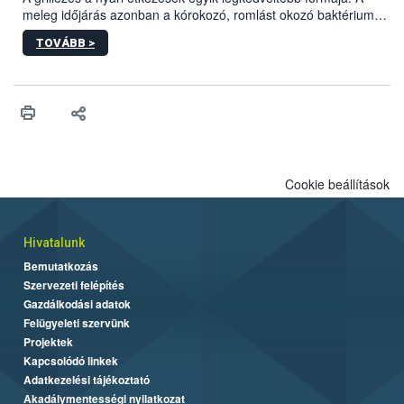
meleg időjárás azonban a kórokozó, romlást okozó baktériumok
gyorsabb szaporodásának is kedvez. A szabadtéri sütögetés
TOVÁBB >
ezért nem csupán a megfelelő sütési technikáról szól: legalább
ilyen fontos az alapanyagok biztonságos kezelése, az alapvető
higiéniai szabályok betartása, a megfelelő hőkezelés, valamint a
maradékok szakszerű tárolása. A Nemzeti Élelmiszerlánc-
biztonsági Hivatal (Nébih) Oktatási Programja összegyűjtötte a
biztonságos grillezés legfontosabb tudnivalóit.
Cookie beállítások
Hivatalunk
Bemutatkozás
Szervezeti felépítés
Gazdálkodási adatok
Felügyeleti szervünk
Projektek
Kapcsolódó linkek
Adatkezelési tájékoztató
Akadálymentességi nyilatkozat