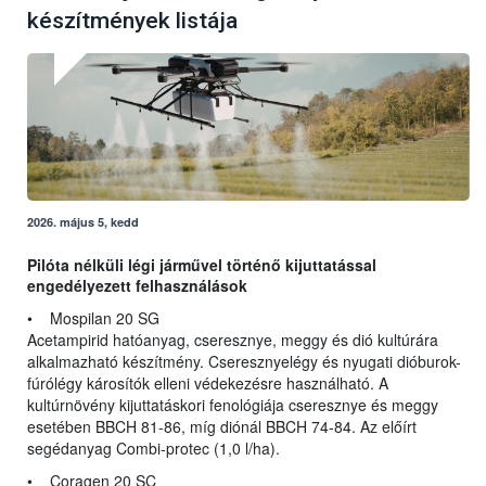
készítmények listája
2026. május 5, kedd
Pilóta nélküli légi járművel történő kijuttatással
engedélyezett felhasználások
• Mospilan 20 SG
Acetampirid hatóanyag, cseresznye, meggy és dió kultúrára
alkalmazható készítmény. Cseresznyelégy és nyugati dióburok-
fúrólégy károsítók elleni védekezésre használható. A
kultúrnövény kijuttatáskori fenológiája cseresznye és meggy
esetében BBCH 81-86, míg diónál BBCH 74-84. Az előírt
segédanyag Combi-protec (1,0 l/ha).
• Coragen 20 SC