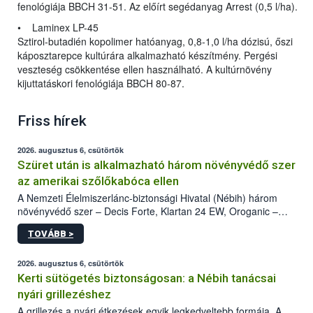
fenológiája BBCH 31-51. Az előírt segédanyag Arrest (0,5 l/ha).
• Laminex LP-45
Sztirol-butadién kopolimer hatóanyag, 0,8-1,0 l/ha dózisú, őszi
káposztarepce kultúrára alkalmazható készítmény. Pergési
veszteség csökkentése ellen használható. A kultúrnövény
kijuttatáskori fenológiája BBCH 80-87.
Friss hírek
2026. augusztus 6, csütörtök
Szüret után is alkalmazható három növényvédő szer
az amerikai szőlőkabóca ellen
A Nemzeti Élelmiszerlánc-biztonsági Hivatal (Nébih) három
növényvédő szer – Decis Forte, Klartan 24 EW, Oroganic –
engedélyokiratát módosította, így azok a szüretet követően,
TOVÁBB >
egészen a vesszőérettség (BBCH 91) stádiumáig
felhasználhatóak a szőlőben. A kiterjesztések célja, hogy a korai
érésű szőlőkben is legyen lehetőség a károsító elleni további
2026. augusztus 6, csütörtök
védekezésre. Az Oroganic készítmény kis kiszerelésben kiskerti
Kerti sütögetés biztonságosan: a Nébih tanácsai
felhasználók számára is elérhető és ökológiai termesztésben is
nyári grillezéshez
engedélyezett.
A grillezés a nyári étkezések egyik legkedveltebb formája. A