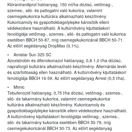
Klórantraniliprol hatóanyag, 150 ml/ha dózisú, vetőmag-,
szemes-, siló- és pattogatni való kukorica, valamint
csemegekukorica kultúrára alkalmazható készítmény.
Kukoricamoly és gyapottokbagolylepke károsítók elleni
védekezésre használható. A kultúrnövény kijuttatáskori
fenológiája vetőmag-, szemes-, siló- és pattogatni való kukorica
esetében BBCH 50-87, míg csemegekukoricánál BBCH 50-71.
Az előírt segédanyag DropMax (0,1%).
• Amistar Sun 325 SC
Azoxistrobin és difenokonazol hatóanyag, 0,8-1,0 l/ha dózisú,
napraforgó kultúrára alkalmazható készítmény. Alternáriás levél-
és szárfoltosság ellen használható. A kultúrnövény kijuttatáskori
fenológiája BBCH 16-59. Az előírt segédanyag Arrest (0,5 l/ha).
• Mimic
Tebufenozid hatóanyag, 0,75 l/ha dózisú, vetőmag-, szemes-,
siló- és takarmány kukorica, valamint csemegekukorica
kultúrára alkalmazható készítmény. Kukoricamoly és
gyapottokbagolylepke károsítók elleni védekezésre használható.
A kultúrnövény kijuttatáskori fenológiája vetőmag-, szemes-,
siló- és takarmány kukorica esetében BBCH 30-79, míg
csemegekukoricánál BBCH 30-73. Az előírt segédanyag