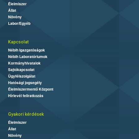
Élelmiszer
Állat
Növény
Labor/Egyéb
Kapcsolat
Nébih Igazgatóságok
Nébih Laboratóriumok
Kormányhivatalok
Sajtókapcsolat
Ügyfélszolgálat
Hatósági jogsegély
Élelmiszermentő Központ
Hírlevél feliratkozás
Gyakori kérdések
Élelmiszer
Állat
Növény