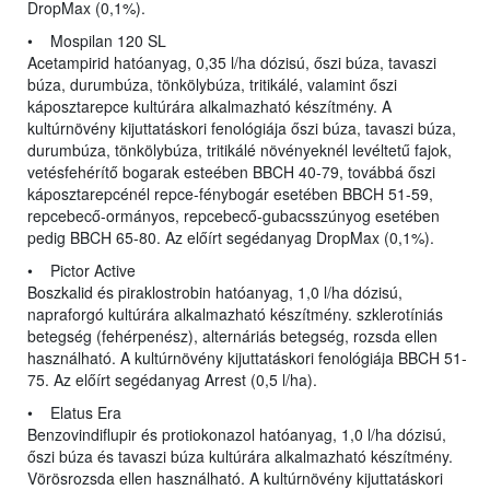
DropMax (0,1%).
• Mospilan 120 SL
Acetampirid hatóanyag, 0,35 l/ha dózisú, őszi búza, tavaszi
búza, durumbúza, tönkölybúza, tritikálé, valamint őszi
káposztarepce kultúrára alkalmazható készítmény. A
kultúrnövény kijuttatáskori fenológiája őszi búza, tavaszi búza,
durumbúza, tönkölybúza, tritikálé növényeknél levéltetű fajok,
vetésfehérítő bogarak esteében BBCH 40-79, továbbá őszi
káposztarepcénél repce-fénybogár esetében BBCH 51-59,
repcebecő-ormányos, repcebecő-gubacsszúnyog esetében
pedig BBCH 65-80. Az előírt segédanyag DropMax (0,1%).
• Pictor Active
Boszkalid és piraklostrobin hatóanyag, 1,0 l/ha dózisú,
napraforgó kultúrára alkalmazható készítmény. szklerotíniás
betegség (fehérpenész), alternáriás betegség, rozsda ellen
használható. A kultúrnövény kijuttatáskori fenológiája BBCH 51-
75. Az előírt segédanyag Arrest (0,5 l/ha).
• Elatus Era
Benzovindiflupir és protiokonazol hatóanyag, 1,0 l/ha dózisú,
őszi búza és tavaszi búza kultúrára alkalmazható készítmény.
Vörösrozsda ellen használható. A kultúrnövény kijuttatáskori