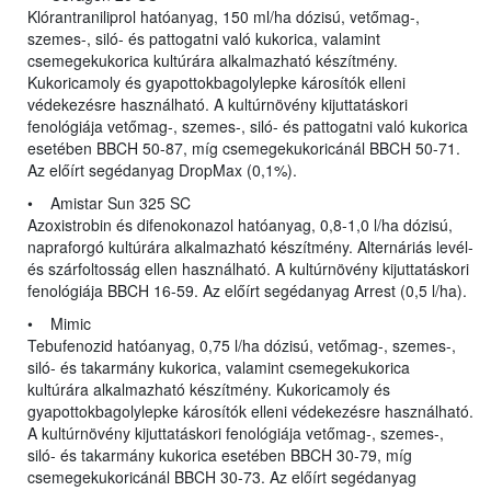
Klórantraniliprol hatóanyag, 150 ml/ha dózisú, vetőmag-,
szemes-, siló- és pattogatni való kukorica, valamint
csemegekukorica kultúrára alkalmazható készítmény.
Kukoricamoly és gyapottokbagolylepke károsítók elleni
védekezésre használható. A kultúrnövény kijuttatáskori
fenológiája vetőmag-, szemes-, siló- és pattogatni való kukorica
esetében BBCH 50-87, míg csemegekukoricánál BBCH 50-71.
Az előírt segédanyag DropMax (0,1%).
• Amistar Sun 325 SC
Azoxistrobin és difenokonazol hatóanyag, 0,8-1,0 l/ha dózisú,
napraforgó kultúrára alkalmazható készítmény. Alternáriás levél-
és szárfoltosság ellen használható. A kultúrnövény kijuttatáskori
fenológiája BBCH 16-59. Az előírt segédanyag Arrest (0,5 l/ha).
• Mimic
Tebufenozid hatóanyag, 0,75 l/ha dózisú, vetőmag-, szemes-,
siló- és takarmány kukorica, valamint csemegekukorica
kultúrára alkalmazható készítmény. Kukoricamoly és
gyapottokbagolylepke károsítók elleni védekezésre használható.
A kultúrnövény kijuttatáskori fenológiája vetőmag-, szemes-,
siló- és takarmány kukorica esetében BBCH 30-79, míg
csemegekukoricánál BBCH 30-73. Az előírt segédanyag