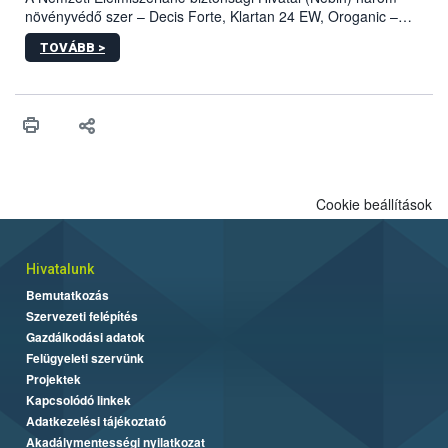
növényvédő szer – Decis Forte, Klartan 24 EW, Oroganic –
engedélyokiratát módosította, így azok a szüretet követően,
TOVÁBB >
egészen a vesszőérettség (BBCH 91) stádiumáig
felhasználhatóak a szőlőben. A kiterjesztések célja, hogy a korai
érésű szőlőkben is legyen lehetőség a károsító elleni további
védekezésre. Az Oroganic készítmény kis kiszerelésben kiskerti
felhasználók számára is elérhető és ökológiai termesztésben is
engedélyezett.
Cookie beállítások
Hivatalunk
Bemutatkozás
Szervezeti felépítés
Gazdálkodási adatok
Felügyeleti szervünk
Projektek
Kapcsolódó linkek
Adatkezelési tájékoztató
Akadálymentességi nyilatkozat