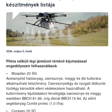
készítmények listája
2026. május 5, kedd
Pilóta nélküli légi járművel történő kijuttatással
engedélyezett felhasználások
• Mospilan 20 SG
Acetampirid hatóanyag, cseresznye, meggy és dió kultúrára
alkalmazható készítmény. Cseresznyelégy és nyugati dióburok-
fúrólégy károsítók elleni védekezésre használható. A
kultúrnövény kijuttatáskori fenológiája cseresznye és meggy
esetében BBCH 81-86, míg diónál BBCH 74-84. Az előírt
segédanyag Combi-protec (1,0 l/ha).
• Coragen 20 SC