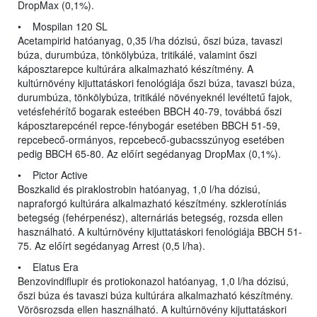
DropMax (0,1%).
• Mospilan 120 SL
Acetampirid hatóanyag, 0,35 l/ha dózisú, őszi búza, tavaszi
búza, durumbúza, tönkölybúza, tritikálé, valamint őszi
káposztarepce kultúrára alkalmazható készítmény. A
kultúrnövény kijuttatáskori fenológiája őszi búza, tavaszi búza,
durumbúza, tönkölybúza, tritikálé növényeknél levéltetű fajok,
vetésfehérítő bogarak esteében BBCH 40-79, továbbá őszi
káposztarepcénél repce-fénybogár esetében BBCH 51-59,
repcebecő-ormányos, repcebecő-gubacsszúnyog esetében
pedig BBCH 65-80. Az előírt segédanyag DropMax (0,1%).
• Pictor Active
Boszkalid és piraklostrobin hatóanyag, 1,0 l/ha dózisú,
napraforgó kultúrára alkalmazható készítmény. szklerotíniás
betegség (fehérpenész), alternáriás betegség, rozsda ellen
használható. A kultúrnövény kijuttatáskori fenológiája BBCH 51-
75. Az előírt segédanyag Arrest (0,5 l/ha).
• Elatus Era
Benzovindiflupir és protiokonazol hatóanyag, 1,0 l/ha dózisú,
őszi búza és tavaszi búza kultúrára alkalmazható készítmény.
Vörösrozsda ellen használható. A kultúrnövény kijuttatáskori