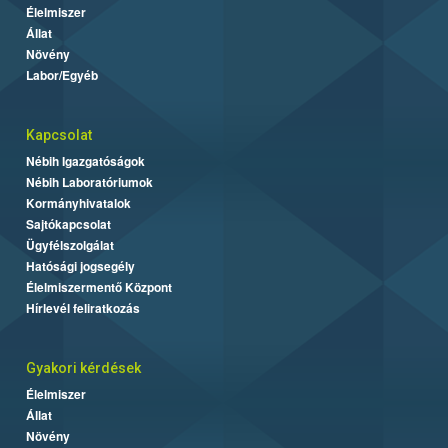
Élelmiszer
Állat
Növény
Labor/Egyéb
Kapcsolat
Nébih Igazgatóságok
Nébih Laboratóriumok
Kormányhivatalok
Sajtókapcsolat
Ügyfélszolgálat
Hatósági jogsegély
Élelmiszermentő Központ
Hírlevél feliratkozás
Gyakori kérdések
Élelmiszer
Állat
Növény