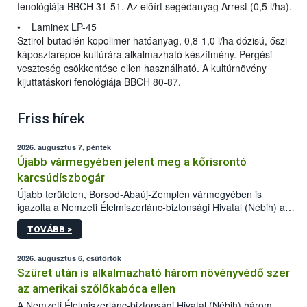
fenológiája BBCH 31-51. Az előírt segédanyag Arrest (0,5 l/ha).
• Laminex LP-45
Sztirol-butadién kopolimer hatóanyag, 0,8-1,0 l/ha dózisú, őszi
káposztarepce kultúrára alkalmazható készítmény. Pergési
veszteség csökkentése ellen használható. A kultúrnövény
kijuttatáskori fenológiája BBCH 80-87.
Friss hírek
2026. augusztus 7, péntek
Újabb vármegyében jelent meg a kőrisrontó
karcsúdíszbogár
Újabb területen, Borsod-Abaúj-Zemplén vármegyében is
igazolta a Nemzeti Élelmiszerlánc-biztonsági Hivatal (Nébih) a
kőrisrontó karcsúdíszbogár (Agrilus planipennis) jelenlétét. A
TOVÁBB >
kártevőt nem csak színcsapdában találták meg, de már fertőzött
fában is azonosították. A növényvédelmi szakemberek folytatják
az intenzív felderítést, emellett az intézkedéseket a szlovák
2026. augusztus 6, csütörtök
hatósággal is összehangolják a terjedés megállítása érdekében.
Szüret után is alkalmazható három növényvédő szer
az amerikai szőlőkabóca ellen
A Nemzeti Élelmiszerlánc-biztonsági Hivatal (Nébih) három