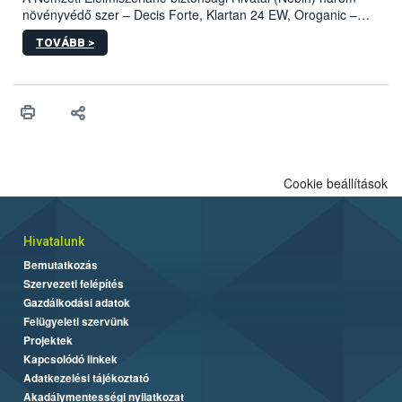
növényvédő szer – Decis Forte, Klartan 24 EW, Oroganic –
engedélyokiratát módosította, így azok a szüretet követően,
TOVÁBB >
egészen a vesszőérettség (BBCH 91) stádiumáig
felhasználhatóak a szőlőben. A kiterjesztések célja, hogy a korai
érésű szőlőkben is legyen lehetőség a károsító elleni további
védekezésre. Az Oroganic készítmény kis kiszerelésben kiskerti
felhasználók számára is elérhető és ökológiai termesztésben is
engedélyezett.
Cookie beállítások
Hivatalunk
Bemutatkozás
Szervezeti felépítés
Gazdálkodási adatok
Felügyeleti szervünk
Projektek
Kapcsolódó linkek
Adatkezelési tájékoztató
Akadálymentességi nyilatkozat