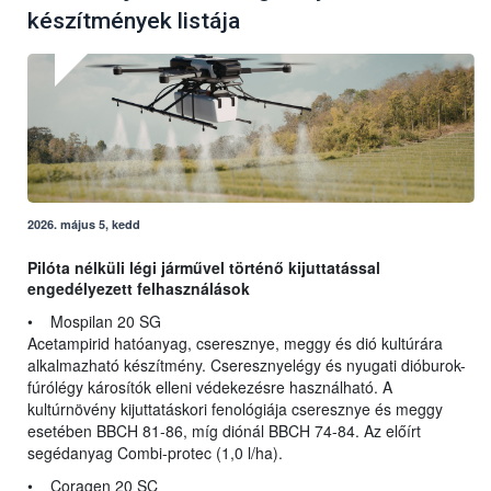
készítmények listája
2026. május 5, kedd
Pilóta nélküli légi járművel történő kijuttatással
engedélyezett felhasználások
• Mospilan 20 SG
Acetampirid hatóanyag, cseresznye, meggy és dió kultúrára
alkalmazható készítmény. Cseresznyelégy és nyugati dióburok-
fúrólégy károsítók elleni védekezésre használható. A
kultúrnövény kijuttatáskori fenológiája cseresznye és meggy
esetében BBCH 81-86, míg diónál BBCH 74-84. Az előírt
segédanyag Combi-protec (1,0 l/ha).
• Coragen 20 SC