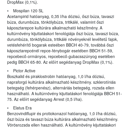
DropMax (0,1%).
• Mospilan 120 SL
Acetampirid hatóanyag, 0,35 l/ha dózisú, őszi búza, tavaszi
búza, durumbúza, tönkölybúza, tritikálé, valamint őszi
káposztarepce kultúrára alkalmazható készítmény. A
kultúrnövény kijuttatáskori fenológiája őszi búza, tavaszi búza,
durumbúza, tönkölybúza, tritikálé növényeknél levéltetű fajok,
vetésfehérítő bogarak esteében BBCH 40-79, továbbá őszi
káposztarepcénél repce-fénybogár esetében BBCH 51-59,
repcebecő-ormányos, repcebecő-gubacsszúnyog esetében
pedig BBCH 65-80. Az előírt segédanyag DropMax (0,1%).
• Pictor Active
Boszkalid és piraklostrobin hatóanyag, 1,0 l/ha dózisú,
napraforgó kultúrára alkalmazható készítmény. szklerotíniás
betegség (fehérpenész), alternáriás betegség, rozsda ellen
használható. A kultúrnövény kijuttatáskori fenológiája BBCH 51-
75. Az előírt segédanyag Arrest (0,5 l/ha).
• Elatus Era
Benzovindiflupir és protiokonazol hatóanyag, 1,0 l/ha dózisú,
őszi búza és tavaszi búza kultúrára alkalmazható készítmény.
Vörösrozsda ellen használható. A kultúrnövény kijuttatáskori