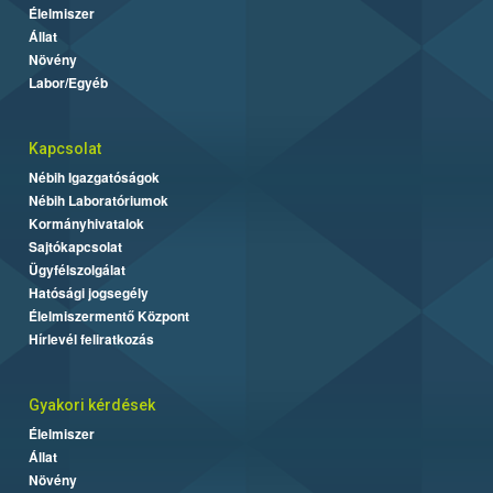
Élelmiszer
Állat
Növény
Labor/Egyéb
Kapcsolat
Nébih Igazgatóságok
Nébih Laboratóriumok
Kormányhivatalok
Sajtókapcsolat
Ügyfélszolgálat
Hatósági jogsegély
Élelmiszermentő Központ
Hírlevél feliratkozás
Gyakori kérdések
Élelmiszer
Állat
Növény