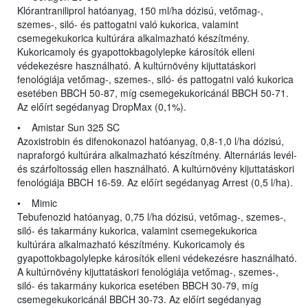
Klórantraniliprol hatóanyag, 150 ml/ha dózisú, vetőmag-,
szemes-, siló- és pattogatni való kukorica, valamint
csemegekukorica kultúrára alkalmazható készítmény.
Kukoricamoly és gyapottokbagolylepke károsítók elleni
védekezésre használható. A kultúrnövény kijuttatáskori
fenológiája vetőmag-, szemes-, siló- és pattogatni való kukorica
esetében BBCH 50-87, míg csemegekukoricánál BBCH 50-71.
Az előírt segédanyag DropMax (0,1%).
• Amistar Sun 325 SC
Azoxistrobin és difenokonazol hatóanyag, 0,8-1,0 l/ha dózisú,
napraforgó kultúrára alkalmazható készítmény. Alternáriás levél-
és szárfoltosság ellen használható. A kultúrnövény kijuttatáskori
fenológiája BBCH 16-59. Az előírt segédanyag Arrest (0,5 l/ha).
• Mimic
Tebufenozid hatóanyag, 0,75 l/ha dózisú, vetőmag-, szemes-,
siló- és takarmány kukorica, valamint csemegekukorica
kultúrára alkalmazható készítmény. Kukoricamoly és
gyapottokbagolylepke károsítók elleni védekezésre használható.
A kultúrnövény kijuttatáskori fenológiája vetőmag-, szemes-,
siló- és takarmány kukorica esetében BBCH 30-79, míg
csemegekukoricánál BBCH 30-73. Az előírt segédanyag