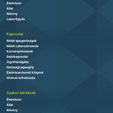
Élelmiszer
Állat
Növény
Labor/Egyéb
Kapcsolat
Nébih Igazgatóságok
Nébih Laboratóriumok
Kormányhivatalok
Sajtókapcsolat
Ügyfélszolgálat
Hatósági jogsegély
Élelmiszermentő Központ
Hírlevél feliratkozás
Gyakori kérdések
Élelmiszer
Állat
Növény