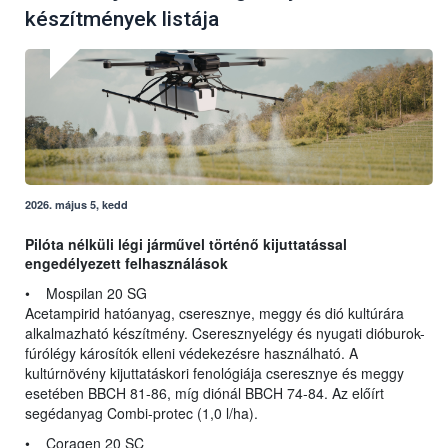
készítmények listája
2026. május 5, kedd
Pilóta nélküli légi járművel történő kijuttatással
engedélyezett felhasználások
• Mospilan 20 SG
Acetampirid hatóanyag, cseresznye, meggy és dió kultúrára
alkalmazható készítmény. Cseresznyelégy és nyugati dióburok-
fúrólégy károsítók elleni védekezésre használható. A
kultúrnövény kijuttatáskori fenológiája cseresznye és meggy
esetében BBCH 81-86, míg diónál BBCH 74-84. Az előírt
segédanyag Combi-protec (1,0 l/ha).
• Coragen 20 SC