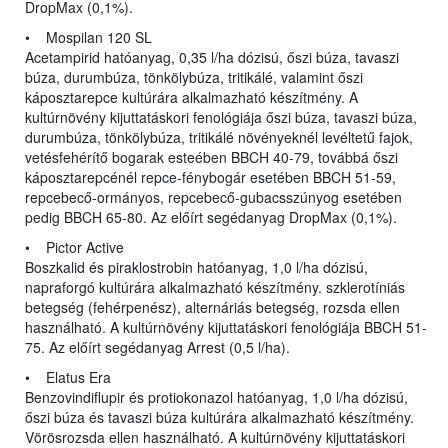
DropMax (0,1%).
• Mospilan 120 SL
Acetampirid hatóanyag, 0,35 l/ha dózisú, őszi búza, tavaszi
búza, durumbúza, tönkölybúza, tritikálé, valamint őszi
káposztarepce kultúrára alkalmazható készítmény. A
kultúrnövény kijuttatáskori fenológiája őszi búza, tavaszi búza,
durumbúza, tönkölybúza, tritikálé növényeknél levéltetű fajok,
vetésfehérítő bogarak esteében BBCH 40-79, továbbá őszi
káposztarepcénél repce-fénybogár esetében BBCH 51-59,
repcebecő-ormányos, repcebecő-gubacsszúnyog esetében
pedig BBCH 65-80. Az előírt segédanyag DropMax (0,1%).
• Pictor Active
Boszkalid és piraklostrobin hatóanyag, 1,0 l/ha dózisú,
napraforgó kultúrára alkalmazható készítmény. szklerotíniás
betegség (fehérpenész), alternáriás betegség, rozsda ellen
használható. A kultúrnövény kijuttatáskori fenológiája BBCH 51-
75. Az előírt segédanyag Arrest (0,5 l/ha).
• Elatus Era
Benzovindiflupir és protiokonazol hatóanyag, 1,0 l/ha dózisú,
őszi búza és tavaszi búza kultúrára alkalmazható készítmény.
Vörösrozsda ellen használható. A kultúrnövény kijuttatáskori