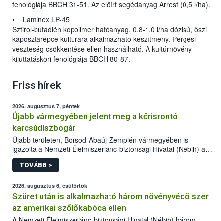
fenológiája BBCH 31-51. Az előírt segédanyag Arrest (0,5 l/ha).
• Laminex LP-45
Sztirol-butadién kopolimer hatóanyag, 0,8-1,0 l/ha dózisú, őszi
káposztarepce kultúrára alkalmazható készítmény. Pergési
veszteség csökkentése ellen használható. A kultúrnövény
kijuttatáskori fenológiája BBCH 80-87.
Friss hírek
2026. augusztus 7, péntek
Újabb vármegyében jelent meg a kőrisrontó
karcsúdíszbogár
Újabb területen, Borsod-Abaúj-Zemplén vármegyében is
igazolta a Nemzeti Élelmiszerlánc-biztonsági Hivatal (Nébih) a
kőrisrontó karcsúdíszbogár (Agrilus planipennis) jelenlétét. A
TOVÁBB >
kártevőt nem csak színcsapdában találták meg, de már fertőzött
fában is azonosították. A növényvédelmi szakemberek folytatják
az intenzív felderítést, emellett az intézkedéseket a szlovák
2026. augusztus 6, csütörtök
hatósággal is összehangolják a terjedés megállítása érdekében.
Szüret után is alkalmazható három növényvédő szer
az amerikai szőlőkabóca ellen
A Nemzeti Élelmiszerlánc-biztonsági Hivatal (Nébih) három