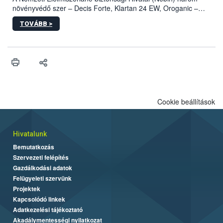
növényvédő szer – Decis Forte, Klartan 24 EW, Oroganic –
engedélyokiratát módosította, így azok a szüretet követően,
TOVÁBB >
egészen a vesszőérettség (BBCH 91) stádiumáig
felhasználhatóak a szőlőben. A kiterjesztések célja, hogy a korai
érésű szőlőkben is legyen lehetőség a károsító elleni további
védekezésre. Az Oroganic készítmény kis kiszerelésben kiskerti
felhasználók számára is elérhető és ökológiai termesztésben is
engedélyezett.
Cookie beállítások
Hivatalunk
Bemutatkozás
Szervezeti felépítés
Gazdálkodási adatok
Felügyeleti szervünk
Projektek
Kapcsolódó linkek
Adatkezelési tájékoztató
Akadálymentességi nyilatkozat