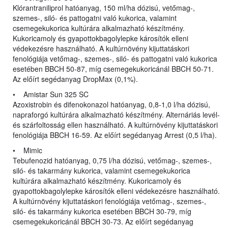
Klórantraniliprol hatóanyag, 150 ml/ha dózisú, vetőmag-,
szemes-, siló- és pattogatni való kukorica, valamint
csemegekukorica kultúrára alkalmazható készítmény.
Kukoricamoly és gyapottokbagolylepke károsítók elleni
védekezésre használható. A kultúrnövény kijuttatáskori
fenológiája vetőmag-, szemes-, siló- és pattogatni való kukorica
esetében BBCH 50-87, míg csemegekukoricánál BBCH 50-71.
Az előírt segédanyag DropMax (0,1%).
• Amistar Sun 325 SC
Azoxistrobin és difenokonazol hatóanyag, 0,8-1,0 l/ha dózisú,
napraforgó kultúrára alkalmazható készítmény. Alternáriás levél-
és szárfoltosság ellen használható. A kultúrnövény kijuttatáskori
fenológiája BBCH 16-59. Az előírt segédanyag Arrest (0,5 l/ha).
• Mimic
Tebufenozid hatóanyag, 0,75 l/ha dózisú, vetőmag-, szemes-,
siló- és takarmány kukorica, valamint csemegekukorica
kultúrára alkalmazható készítmény. Kukoricamoly és
gyapottokbagolylepke károsítók elleni védekezésre használható.
A kultúrnövény kijuttatáskori fenológiája vetőmag-, szemes-,
siló- és takarmány kukorica esetében BBCH 30-79, míg
csemegekukoricánál BBCH 30-73. Az előírt segédanyag