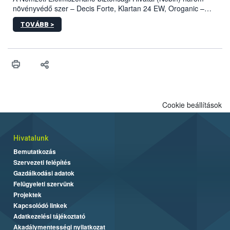
növényvédő szer – Decis Forte, Klartan 24 EW, Oroganic –
engedélyokiratát módosította, így azok a szüretet követően,
TOVÁBB >
egészen a vesszőérettség (BBCH 91) stádiumáig
felhasználhatóak a szőlőben. A kiterjesztések célja, hogy a korai
érésű szőlőkben is legyen lehetőség a károsító elleni további
védekezésre. Az Oroganic készítmény kis kiszerelésben kiskerti
felhasználók számára is elérhető és ökológiai termesztésben is
engedélyezett.
Cookie beállítások
Hivatalunk
Bemutatkozás
Szervezeti felépítés
Gazdálkodási adatok
Felügyeleti szervünk
Projektek
Kapcsolódó linkek
Adatkezelési tájékoztató
Akadálymentességi nyilatkozat