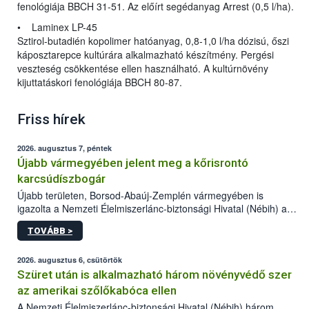
fenológiája BBCH 31-51. Az előírt segédanyag Arrest (0,5 l/ha).
• Laminex LP-45
Sztirol-butadién kopolimer hatóanyag, 0,8-1,0 l/ha dózisú, őszi
káposztarepce kultúrára alkalmazható készítmény. Pergési
veszteség csökkentése ellen használható. A kultúrnövény
kijuttatáskori fenológiája BBCH 80-87.
Friss hírek
2026. augusztus 7, péntek
Újabb vármegyében jelent meg a kőrisrontó
karcsúdíszbogár
Újabb területen, Borsod-Abaúj-Zemplén vármegyében is
igazolta a Nemzeti Élelmiszerlánc-biztonsági Hivatal (Nébih) a
kőrisrontó karcsúdíszbogár (Agrilus planipennis) jelenlétét. A
TOVÁBB >
kártevőt nem csak színcsapdában találták meg, de már fertőzött
fában is azonosították. A növényvédelmi szakemberek folytatják
az intenzív felderítést, emellett az intézkedéseket a szlovák
2026. augusztus 6, csütörtök
hatósággal is összehangolják a terjedés megállítása érdekében.
Szüret után is alkalmazható három növényvédő szer
az amerikai szőlőkabóca ellen
A Nemzeti Élelmiszerlánc-biztonsági Hivatal (Nébih) három