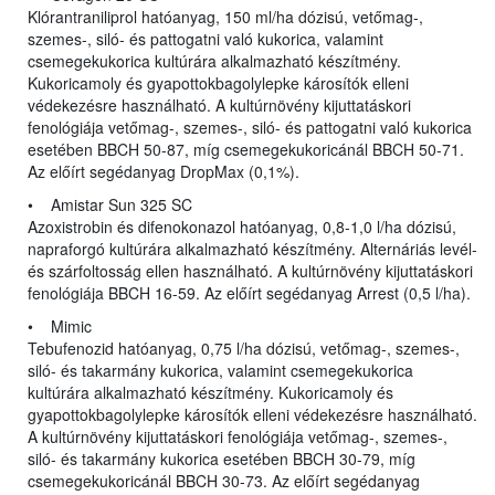
Klórantraniliprol hatóanyag, 150 ml/ha dózisú, vetőmag-,
szemes-, siló- és pattogatni való kukorica, valamint
csemegekukorica kultúrára alkalmazható készítmény.
Kukoricamoly és gyapottokbagolylepke károsítók elleni
védekezésre használható. A kultúrnövény kijuttatáskori
fenológiája vetőmag-, szemes-, siló- és pattogatni való kukorica
esetében BBCH 50-87, míg csemegekukoricánál BBCH 50-71.
Az előírt segédanyag DropMax (0,1%).
• Amistar Sun 325 SC
Azoxistrobin és difenokonazol hatóanyag, 0,8-1,0 l/ha dózisú,
napraforgó kultúrára alkalmazható készítmény. Alternáriás levél-
és szárfoltosság ellen használható. A kultúrnövény kijuttatáskori
fenológiája BBCH 16-59. Az előírt segédanyag Arrest (0,5 l/ha).
• Mimic
Tebufenozid hatóanyag, 0,75 l/ha dózisú, vetőmag-, szemes-,
siló- és takarmány kukorica, valamint csemegekukorica
kultúrára alkalmazható készítmény. Kukoricamoly és
gyapottokbagolylepke károsítók elleni védekezésre használható.
A kultúrnövény kijuttatáskori fenológiája vetőmag-, szemes-,
siló- és takarmány kukorica esetében BBCH 30-79, míg
csemegekukoricánál BBCH 30-73. Az előírt segédanyag