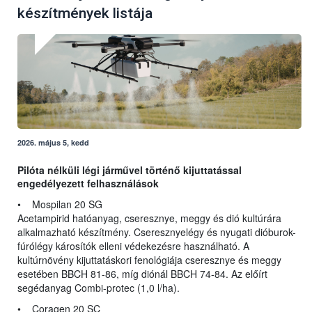
készítmények listája
2026. május 5, kedd
Pilóta nélküli légi járművel történő kijuttatással
engedélyezett felhasználások
• Mospilan 20 SG
Acetampirid hatóanyag, cseresznye, meggy és dió kultúrára
alkalmazható készítmény. Cseresznyelégy és nyugati dióburok-
fúrólégy károsítók elleni védekezésre használható. A
kultúrnövény kijuttatáskori fenológiája cseresznye és meggy
esetében BBCH 81-86, míg diónál BBCH 74-84. Az előírt
segédanyag Combi-protec (1,0 l/ha).
• Coragen 20 SC