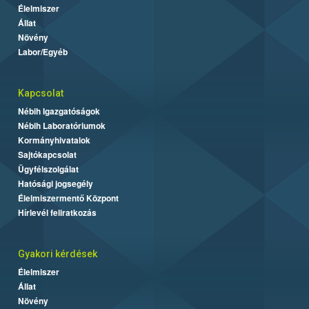
Élelmiszer
Állat
Növény
Labor/Egyéb
Kapcsolat
Nébih Igazgatóságok
Nébih Laboratóriumok
Kormányhivatalok
Sajtókapcsolat
Ügyfélszolgálat
Hatósági jogsegély
Élelmiszermentő Központ
Hírlevél feliratkozás
Gyakori kérdések
Élelmiszer
Állat
Növény