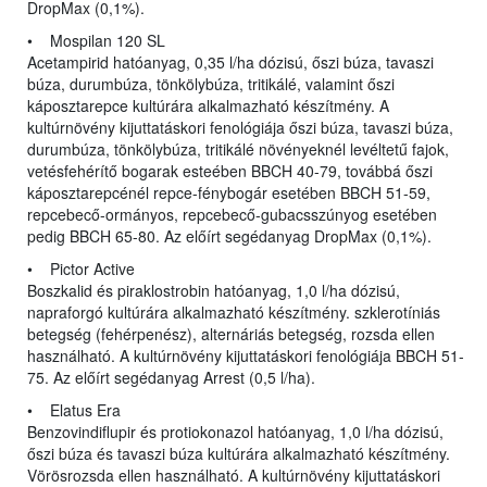
DropMax (0,1%).
• Mospilan 120 SL
Acetampirid hatóanyag, 0,35 l/ha dózisú, őszi búza, tavaszi
búza, durumbúza, tönkölybúza, tritikálé, valamint őszi
káposztarepce kultúrára alkalmazható készítmény. A
kultúrnövény kijuttatáskori fenológiája őszi búza, tavaszi búza,
durumbúza, tönkölybúza, tritikálé növényeknél levéltetű fajok,
vetésfehérítő bogarak esteében BBCH 40-79, továbbá őszi
káposztarepcénél repce-fénybogár esetében BBCH 51-59,
repcebecő-ormányos, repcebecő-gubacsszúnyog esetében
pedig BBCH 65-80. Az előírt segédanyag DropMax (0,1%).
• Pictor Active
Boszkalid és piraklostrobin hatóanyag, 1,0 l/ha dózisú,
napraforgó kultúrára alkalmazható készítmény. szklerotíniás
betegség (fehérpenész), alternáriás betegség, rozsda ellen
használható. A kultúrnövény kijuttatáskori fenológiája BBCH 51-
75. Az előírt segédanyag Arrest (0,5 l/ha).
• Elatus Era
Benzovindiflupir és protiokonazol hatóanyag, 1,0 l/ha dózisú,
őszi búza és tavaszi búza kultúrára alkalmazható készítmény.
Vörösrozsda ellen használható. A kultúrnövény kijuttatáskori