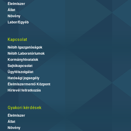
Élelmiszer
Állat
Növény
Labor/Egyéb
Kapcsolat
Nébih Igazgatóságok
Nébih Laboratóriumok
Kormányhivatalok
Sajtókapcsolat
Ügyfélszolgálat
Hatósági jogsegély
Élelmiszermentő Központ
Hírlevél feliratkozás
Gyakori kérdések
Élelmiszer
Állat
Növény