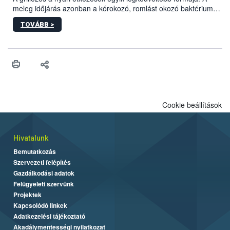
meleg időjárás azonban a kórokozó, romlást okozó baktériumok
gyorsabb szaporodásának is kedvez. A szabadtéri sütögetés
TOVÁBB >
ezért nem csupán a megfelelő sütési technikáról szól: legalább
ilyen fontos az alapanyagok biztonságos kezelése, az alapvető
higiéniai szabályok betartása, a megfelelő hőkezelés, valamint a
maradékok szakszerű tárolása. A Nemzeti Élelmiszerlánc-
biztonsági Hivatal (Nébih) Oktatási Programja összegyűjtötte a
biztonságos grillezés legfontosabb tudnivalóit.
Cookie beállítások
Hivatalunk
Bemutatkozás
Szervezeti felépítés
Gazdálkodási adatok
Felügyeleti szervünk
Projektek
Kapcsolódó linkek
Adatkezelési tájékoztató
Akadálymentességi nyilatkozat