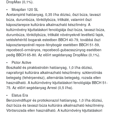
DropMax (0,1%).
• Mospilan 120 SL
Acetampirid hatóanyag, 0,35 l/ha dózisú, őszi búza, tavaszi
búza, durumbúza, tönkölybúza, tritikálé, valamint őszi
káposztarepce kultúrára alkalmazható készítmény. A
kultúrnövény kijuttatáskori fenológiája őszi búza, tavaszi búza,
durumbúza, tönkölybúza, tritikálé növényeknél levéltetű fajok,
vetésfehérítő bogarak esteében BBCH 40-79, továbbá őszi
káposztarepcénél repce-fénybogár esetében BBCH 51-59,
repcebecő-ormányos, repcebecő-gubacsszúnyog esetében
pedig BBCH 65-80. Az előírt segédanyag DropMax (0,1%).
• Pictor Active
Boszkalid és piraklostrobin hatóanyag, 1,0 l/ha dózisú,
napraforgó kultúrára alkalmazható készítmény. szklerotíniás
betegség (fehérpenész), alternáriás betegség, rozsda ellen
használható. A kultúrnövény kijuttatáskori fenológiája BBCH 51-
75. Az előírt segédanyag Arrest (0,5 l/ha).
• Elatus Era
Benzovindiflupir és protiokonazol hatóanyag, 1,0 l/ha dózisú,
őszi búza és tavaszi búza kultúrára alkalmazható készítmény.
Vörösrozsda ellen használható. A kultúrnövény kijuttatáskori