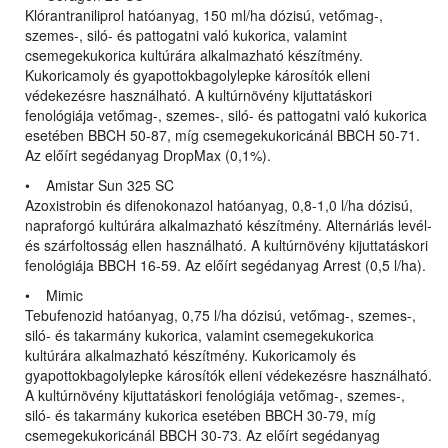
Klórantraniliprol hatóanyag, 150 ml/ha dózisú, vetőmag-,
szemes-, siló- és pattogatni való kukorica, valamint
csemegekukorica kultúrára alkalmazható készítmény.
Kukoricamoly és gyapottokbagolylepke károsítók elleni
védekezésre használható. A kultúrnövény kijuttatáskori
fenológiája vetőmag-, szemes-, siló- és pattogatni való kukorica
esetében BBCH 50-87, míg csemegekukoricánál BBCH 50-71.
Az előírt segédanyag DropMax (0,1%).
• Amistar Sun 325 SC
Azoxistrobin és difenokonazol hatóanyag, 0,8-1,0 l/ha dózisú,
napraforgó kultúrára alkalmazható készítmény. Alternáriás levél-
és szárfoltosság ellen használható. A kultúrnövény kijuttatáskori
fenológiája BBCH 16-59. Az előírt segédanyag Arrest (0,5 l/ha).
• Mimic
Tebufenozid hatóanyag, 0,75 l/ha dózisú, vetőmag-, szemes-,
siló- és takarmány kukorica, valamint csemegekukorica
kultúrára alkalmazható készítmény. Kukoricamoly és
gyapottokbagolylepke károsítók elleni védekezésre használható.
A kultúrnövény kijuttatáskori fenológiája vetőmag-, szemes-,
siló- és takarmány kukorica esetében BBCH 30-79, míg
csemegekukoricánál BBCH 30-73. Az előírt segédanyag