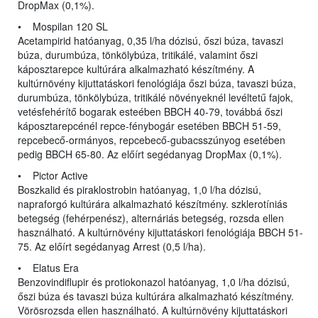
DropMax (0,1%).
• Mospilan 120 SL
Acetampirid hatóanyag, 0,35 l/ha dózisú, őszi búza, tavaszi
búza, durumbúza, tönkölybúza, tritikálé, valamint őszi
káposztarepce kultúrára alkalmazható készítmény. A
kultúrnövény kijuttatáskori fenológiája őszi búza, tavaszi búza,
durumbúza, tönkölybúza, tritikálé növényeknél levéltetű fajok,
vetésfehérítő bogarak esteében BBCH 40-79, továbbá őszi
káposztarepcénél repce-fénybogár esetében BBCH 51-59,
repcebecő-ormányos, repcebecő-gubacsszúnyog esetében
pedig BBCH 65-80. Az előírt segédanyag DropMax (0,1%).
• Pictor Active
Boszkalid és piraklostrobin hatóanyag, 1,0 l/ha dózisú,
napraforgó kultúrára alkalmazható készítmény. szklerotíniás
betegség (fehérpenész), alternáriás betegség, rozsda ellen
használható. A kultúrnövény kijuttatáskori fenológiája BBCH 51-
75. Az előírt segédanyag Arrest (0,5 l/ha).
• Elatus Era
Benzovindiflupir és protiokonazol hatóanyag, 1,0 l/ha dózisú,
őszi búza és tavaszi búza kultúrára alkalmazható készítmény.
Vörösrozsda ellen használható. A kultúrnövény kijuttatáskori