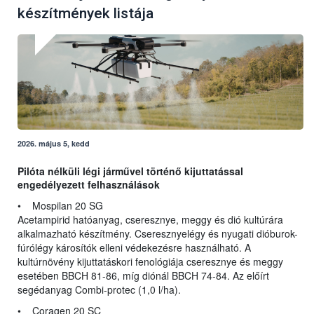
készítmények listája
2026. május 5, kedd
Pilóta nélküli légi járművel történő kijuttatással
engedélyezett felhasználások
• Mospilan 20 SG
Acetampirid hatóanyag, cseresznye, meggy és dió kultúrára
alkalmazható készítmény. Cseresznyelégy és nyugati dióburok-
fúrólégy károsítók elleni védekezésre használható. A
kultúrnövény kijuttatáskori fenológiája cseresznye és meggy
esetében BBCH 81-86, míg diónál BBCH 74-84. Az előírt
segédanyag Combi-protec (1,0 l/ha).
• Coragen 20 SC