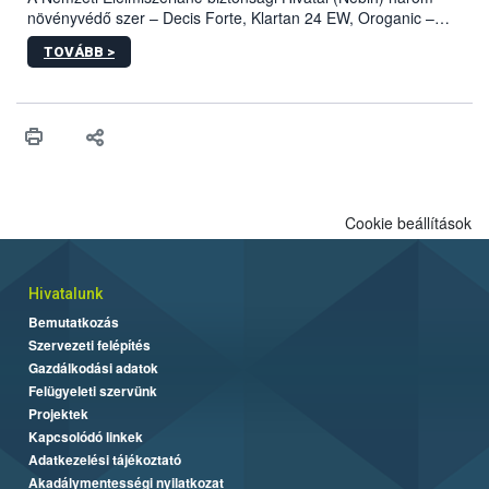
növényvédő szer – Decis Forte, Klartan 24 EW, Oroganic –
engedélyokiratát módosította, így azok a szüretet követően,
TOVÁBB >
egészen a vesszőérettség (BBCH 91) stádiumáig
felhasználhatóak a szőlőben. A kiterjesztések célja, hogy a korai
érésű szőlőkben is legyen lehetőség a károsító elleni további
védekezésre. Az Oroganic készítmény kis kiszerelésben kiskerti
felhasználók számára is elérhető és ökológiai termesztésben is
engedélyezett.
Cookie beállítások
Hivatalunk
Bemutatkozás
Szervezeti felépítés
Gazdálkodási adatok
Felügyeleti szervünk
Projektek
Kapcsolódó linkek
Adatkezelési tájékoztató
Akadálymentességi nyilatkozat