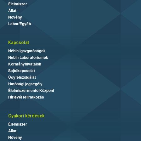
Élelmiszer
Állat
Növény
Labor/Egyéb
Kapcsolat
Nébih Igazgatóságok
Nébih Laboratóriumok
Kormányhivatalok
Sajtókapcsolat
Ügyfélszolgálat
Hatósági jogsegély
Élelmiszermentő Központ
Hírlevél feliratkozás
Gyakori kérdések
Élelmiszer
Állat
Növény