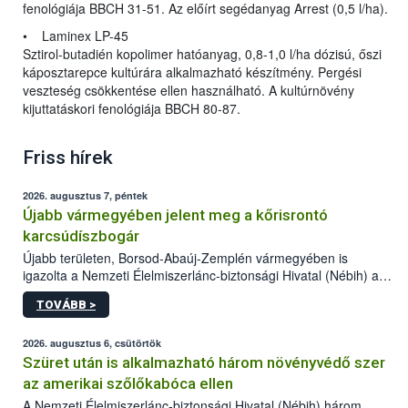
fenológiája BBCH 31-51. Az előírt segédanyag Arrest (0,5 l/ha).
• Laminex LP-45
Sztirol-butadién kopolimer hatóanyag, 0,8-1,0 l/ha dózisú, őszi
káposztarepce kultúrára alkalmazható készítmény. Pergési
veszteség csökkentése ellen használható. A kultúrnövény
kijuttatáskori fenológiája BBCH 80-87.
Friss hírek
2026. augusztus 7, péntek
Újabb vármegyében jelent meg a kőrisrontó
karcsúdíszbogár
Újabb területen, Borsod-Abaúj-Zemplén vármegyében is
igazolta a Nemzeti Élelmiszerlánc-biztonsági Hivatal (Nébih) a
kőrisrontó karcsúdíszbogár (Agrilus planipennis) jelenlétét. A
TOVÁBB >
kártevőt nem csak színcsapdában találták meg, de már fertőzött
fában is azonosították. A növényvédelmi szakemberek folytatják
az intenzív felderítést, emellett az intézkedéseket a szlovák
2026. augusztus 6, csütörtök
hatósággal is összehangolják a terjedés megállítása érdekében.
Szüret után is alkalmazható három növényvédő szer
az amerikai szőlőkabóca ellen
A Nemzeti Élelmiszerlánc-biztonsági Hivatal (Nébih) három