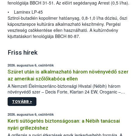
fenológiája BBCH 31-51. Az előírt segédanyag Arrest (0,5 l/ha).
• Laminex LP-45
Sztirol-butadién kopolimer hatóanyag, 0,8-1,0 l/ha dózisú, őszi
káposztarepce kultúrára alkalmazható készítmény. Pergési
veszteség csökkentése ellen használható. A kultúrnövény
kijuttatáskori fenológiája BBCH 80-87.
Friss hírek
2026. augusztus 6, csütörtök
Szüret után is alkalmazható három növényvédő szer
az amerikai szőlőkabóca ellen
A Nemzeti Élelmiszerlánc-biztonsági Hivatal (Nébih) három
növényvédő szer – Decis Forte, Klartan 24 EW, Oroganic –
engedélyokiratát módosította, így azok a szüretet követően,
TOVÁBB >
egészen a vesszőérettség (BBCH 91) stádiumáig
felhasználhatóak a szőlőben. A kiterjesztések célja, hogy a korai
érésű szőlőkben is legyen lehetőség a károsító elleni további
2026. augusztus 6, csütörtök
védekezésre. Az Oroganic készítmény kis kiszerelésben kiskerti
Kerti sütögetés biztonságosan: a Nébih tanácsai
felhasználók számára is elérhető és ökológiai termesztésben is
nyári grillezéshez
engedélyezett.
A grillezés a nyári étkezések egyik legkedveltebb formája. A