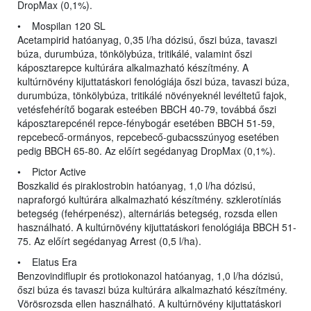
DropMax (0,1%).
• Mospilan 120 SL
Acetampirid hatóanyag, 0,35 l/ha dózisú, őszi búza, tavaszi
búza, durumbúza, tönkölybúza, tritikálé, valamint őszi
káposztarepce kultúrára alkalmazható készítmény. A
kultúrnövény kijuttatáskori fenológiája őszi búza, tavaszi búza,
durumbúza, tönkölybúza, tritikálé növényeknél levéltetű fajok,
vetésfehérítő bogarak esteében BBCH 40-79, továbbá őszi
káposztarepcénél repce-fénybogár esetében BBCH 51-59,
repcebecő-ormányos, repcebecő-gubacsszúnyog esetében
pedig BBCH 65-80. Az előírt segédanyag DropMax (0,1%).
• Pictor Active
Boszkalid és piraklostrobin hatóanyag, 1,0 l/ha dózisú,
napraforgó kultúrára alkalmazható készítmény. szklerotíniás
betegség (fehérpenész), alternáriás betegség, rozsda ellen
használható. A kultúrnövény kijuttatáskori fenológiája BBCH 51-
75. Az előírt segédanyag Arrest (0,5 l/ha).
• Elatus Era
Benzovindiflupir és protiokonazol hatóanyag, 1,0 l/ha dózisú,
őszi búza és tavaszi búza kultúrára alkalmazható készítmény.
Vörösrozsda ellen használható. A kultúrnövény kijuttatáskori