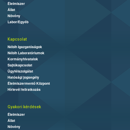
Élelmiszer
Állat
Növény
Labor/Egyéb
Kapcsolat
Nébih Igazgatóságok
Nébih Laboratóriumok
Kormányhivatalok
Sajtókapcsolat
Ügyfélszolgálat
Hatósági jogsegély
Élelmiszermentő Központ
Hírlevél feliratkozás
Gyakori kérdések
Élelmiszer
Állat
Növény