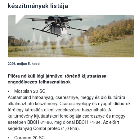
készítmények listája
2026. május 5, kedd
Pilóta nélküli légi járművel történő kijuttatással
engedélyezett felhasználások
• Mospilan 20 SG
Acetampirid hatóanyag, cseresznye, meggy és dió kultúrára
alkalmazható készítmény. Cseresznyelégy és nyugati dióburok-
fúrólégy károsítók elleni védekezésre használható. A
kultúrnövény kijuttatáskori fenológiája cseresznye és meggy
esetében BBCH 81-86, míg diónál BBCH 74-84. Az előírt
segédanyag Combi-protec (1,0 l/ha).
• Coragen 20 SC