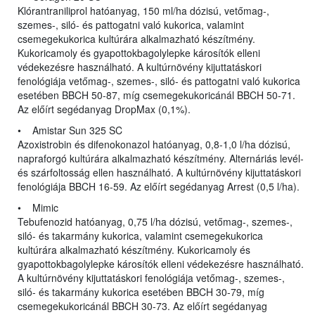
Klórantraniliprol hatóanyag, 150 ml/ha dózisú, vetőmag-,
szemes-, siló- és pattogatni való kukorica, valamint
csemegekukorica kultúrára alkalmazható készítmény.
Kukoricamoly és gyapottokbagolylepke károsítók elleni
védekezésre használható. A kultúrnövény kijuttatáskori
fenológiája vetőmag-, szemes-, siló- és pattogatni való kukorica
esetében BBCH 50-87, míg csemegekukoricánál BBCH 50-71.
Az előírt segédanyag DropMax (0,1%).
• Amistar Sun 325 SC
Azoxistrobin és difenokonazol hatóanyag, 0,8-1,0 l/ha dózisú,
napraforgó kultúrára alkalmazható készítmény. Alternáriás levél-
és szárfoltosság ellen használható. A kultúrnövény kijuttatáskori
fenológiája BBCH 16-59. Az előírt segédanyag Arrest (0,5 l/ha).
• Mimic
Tebufenozid hatóanyag, 0,75 l/ha dózisú, vetőmag-, szemes-,
siló- és takarmány kukorica, valamint csemegekukorica
kultúrára alkalmazható készítmény. Kukoricamoly és
gyapottokbagolylepke károsítók elleni védekezésre használható.
A kultúrnövény kijuttatáskori fenológiája vetőmag-, szemes-,
siló- és takarmány kukorica esetében BBCH 30-79, míg
csemegekukoricánál BBCH 30-73. Az előírt segédanyag