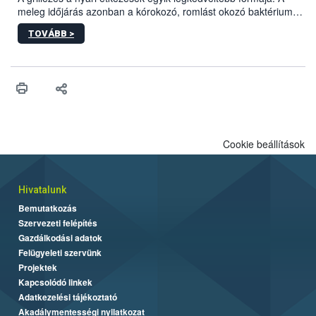
meleg időjárás azonban a kórokozó, romlást okozó baktériumok
gyorsabb szaporodásának is kedvez. A szabadtéri sütögetés
TOVÁBB >
ezért nem csupán a megfelelő sütési technikáról szól: legalább
ilyen fontos az alapanyagok biztonságos kezelése, az alapvető
higiéniai szabályok betartása, a megfelelő hőkezelés, valamint a
maradékok szakszerű tárolása. A Nemzeti Élelmiszerlánc-
biztonsági Hivatal (Nébih) Oktatási Programja összegyűjtötte a
biztonságos grillezés legfontosabb tudnivalóit.
Cookie beállítások
Hivatalunk
Bemutatkozás
Szervezeti felépítés
Gazdálkodási adatok
Felügyeleti szervünk
Projektek
Kapcsolódó linkek
Adatkezelési tájékoztató
Akadálymentességi nyilatkozat