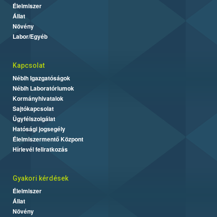
Élelmiszer
Állat
Növény
Labor/Egyéb
Kapcsolat
Nébih Igazgatóságok
Nébih Laboratóriumok
Kormányhivatalok
Sajtókapcsolat
Ügyfélszolgálat
Hatósági jogsegély
Élelmiszermentő Központ
Hírlevél feliratkozás
Gyakori kérdések
Élelmiszer
Állat
Növény