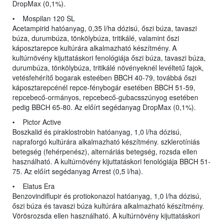
DropMax (0,1%).
• Mospilan 120 SL
Acetampirid hatóanyag, 0,35 l/ha dózisú, őszi búza, tavaszi
búza, durumbúza, tönkölybúza, tritikálé, valamint őszi
káposztarepce kultúrára alkalmazható készítmény. A
kultúrnövény kijuttatáskori fenológiája őszi búza, tavaszi búza,
durumbúza, tönkölybúza, tritikálé növényeknél levéltetű fajok,
vetésfehérítő bogarak esteében BBCH 40-79, továbbá őszi
káposztarepcénél repce-fénybogár esetében BBCH 51-59,
repcebecő-ormányos, repcebecő-gubacsszúnyog esetében
pedig BBCH 65-80. Az előírt segédanyag DropMax (0,1%).
• Pictor Active
Boszkalid és piraklostrobin hatóanyag, 1,0 l/ha dózisú,
napraforgó kultúrára alkalmazható készítmény. szklerotíniás
betegség (fehérpenész), alternáriás betegség, rozsda ellen
használható. A kultúrnövény kijuttatáskori fenológiája BBCH 51-
75. Az előírt segédanyag Arrest (0,5 l/ha).
• Elatus Era
Benzovindiflupir és protiokonazol hatóanyag, 1,0 l/ha dózisú,
őszi búza és tavaszi búza kultúrára alkalmazható készítmény.
Vörösrozsda ellen használható. A kultúrnövény kijuttatáskori