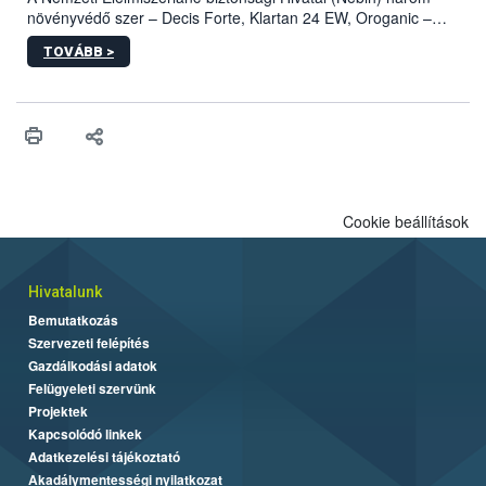
növényvédő szer – Decis Forte, Klartan 24 EW, Oroganic –
engedélyokiratát módosította, így azok a szüretet követően,
TOVÁBB >
egészen a vesszőérettség (BBCH 91) stádiumáig
felhasználhatóak a szőlőben. A kiterjesztések célja, hogy a korai
érésű szőlőkben is legyen lehetőség a károsító elleni további
védekezésre. Az Oroganic készítmény kis kiszerelésben kiskerti
felhasználók számára is elérhető és ökológiai termesztésben is
engedélyezett.
Cookie beállítások
Hivatalunk
Bemutatkozás
Szervezeti felépítés
Gazdálkodási adatok
Felügyeleti szervünk
Projektek
Kapcsolódó linkek
Adatkezelési tájékoztató
Akadálymentességi nyilatkozat