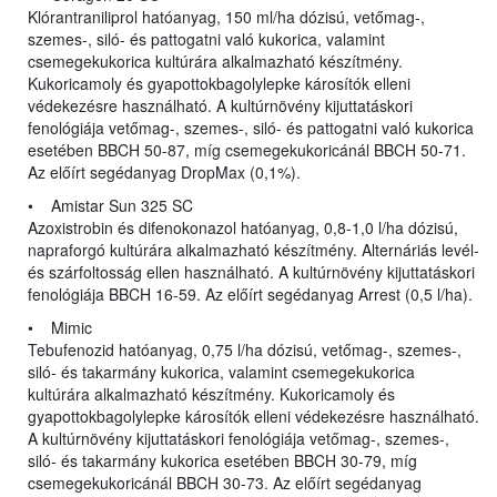
Klórantraniliprol hatóanyag, 150 ml/ha dózisú, vetőmag-,
szemes-, siló- és pattogatni való kukorica, valamint
csemegekukorica kultúrára alkalmazható készítmény.
Kukoricamoly és gyapottokbagolylepke károsítók elleni
védekezésre használható. A kultúrnövény kijuttatáskori
fenológiája vetőmag-, szemes-, siló- és pattogatni való kukorica
esetében BBCH 50-87, míg csemegekukoricánál BBCH 50-71.
Az előírt segédanyag DropMax (0,1%).
• Amistar Sun 325 SC
Azoxistrobin és difenokonazol hatóanyag, 0,8-1,0 l/ha dózisú,
napraforgó kultúrára alkalmazható készítmény. Alternáriás levél-
és szárfoltosság ellen használható. A kultúrnövény kijuttatáskori
fenológiája BBCH 16-59. Az előírt segédanyag Arrest (0,5 l/ha).
• Mimic
Tebufenozid hatóanyag, 0,75 l/ha dózisú, vetőmag-, szemes-,
siló- és takarmány kukorica, valamint csemegekukorica
kultúrára alkalmazható készítmény. Kukoricamoly és
gyapottokbagolylepke károsítók elleni védekezésre használható.
A kultúrnövény kijuttatáskori fenológiája vetőmag-, szemes-,
siló- és takarmány kukorica esetében BBCH 30-79, míg
csemegekukoricánál BBCH 30-73. Az előírt segédanyag