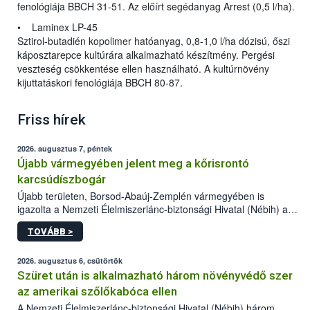
fenológiája BBCH 31-51. Az előírt segédanyag Arrest (0,5 l/ha).
• Laminex LP-45
Sztirol-butadién kopolimer hatóanyag, 0,8-1,0 l/ha dózisú, őszi
káposztarepce kultúrára alkalmazható készítmény. Pergési
veszteség csökkentése ellen használható. A kultúrnövény
kijuttatáskori fenológiája BBCH 80-87.
Friss hírek
2026. augusztus 7, péntek
Újabb vármegyében jelent meg a kőrisrontó
karcsúdíszbogár
Újabb területen, Borsod-Abaúj-Zemplén vármegyében is
igazolta a Nemzeti Élelmiszerlánc-biztonsági Hivatal (Nébih) a
kőrisrontó karcsúdíszbogár (Agrilus planipennis) jelenlétét. A
TOVÁBB >
kártevőt nem csak színcsapdában találták meg, de már fertőzött
fában is azonosították. A növényvédelmi szakemberek folytatják
az intenzív felderítést, emellett az intézkedéseket a szlovák
2026. augusztus 6, csütörtök
hatósággal is összehangolják a terjedés megállítása érdekében.
Szüret után is alkalmazható három növényvédő szer
az amerikai szőlőkabóca ellen
A Nemzeti Élelmiszerlánc-biztonsági Hivatal (Nébih) három