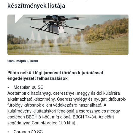
készítmények listája
2026. május 5, kedd
Pilóta nélküli légi járművel történő kijuttatással
engedélyezett felhasználások
• Mospilan 20 SG
Acetampirid hatóanyag, cseresznye, meggy és dió kultúrára
alkalmazható készítmény. Cseresznyelégy és nyugati dióburok-
fúrólégy károsítók elleni védekezésre használható. A
kultúrnövény kijuttatáskori fenológiája cseresznye és meggy
esetében BBCH 81-86, míg diónál BBCH 74-84. Az előírt
segédanyag Combi-protec (1,0 l/ha).
• Coragen 20 SC