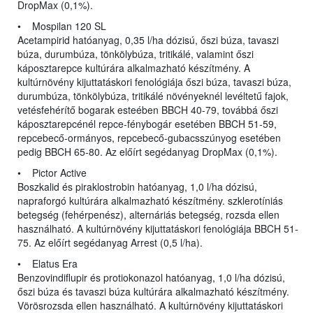
DropMax (0,1%).
• Mospilan 120 SL
Acetampirid hatóanyag, 0,35 l/ha dózisú, őszi búza, tavaszi
búza, durumbúza, tönkölybúza, tritikálé, valamint őszi
káposztarepce kultúrára alkalmazható készítmény. A
kultúrnövény kijuttatáskori fenológiája őszi búza, tavaszi búza,
durumbúza, tönkölybúza, tritikálé növényeknél levéltetű fajok,
vetésfehérítő bogarak esteében BBCH 40-79, továbbá őszi
káposztarepcénél repce-fénybogár esetében BBCH 51-59,
repcebecő-ormányos, repcebecő-gubacsszúnyog esetében
pedig BBCH 65-80. Az előírt segédanyag DropMax (0,1%).
• Pictor Active
Boszkalid és piraklostrobin hatóanyag, 1,0 l/ha dózisú,
napraforgó kultúrára alkalmazható készítmény. szklerotíniás
betegség (fehérpenész), alternáriás betegség, rozsda ellen
használható. A kultúrnövény kijuttatáskori fenológiája BBCH 51-
75. Az előírt segédanyag Arrest (0,5 l/ha).
• Elatus Era
Benzovindiflupir és protiokonazol hatóanyag, 1,0 l/ha dózisú,
őszi búza és tavaszi búza kultúrára alkalmazható készítmény.
Vörösrozsda ellen használható. A kultúrnövény kijuttatáskori