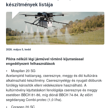
készítmények listája
2026. május 5, kedd
Pilóta nélküli légi járművel történő kijuttatással
engedélyezett felhasználások
• Mospilan 20 SG
Acetampirid hatóanyag, cseresznye, meggy és dió kultúrára
alkalmazható készítmény. Cseresznyelégy és nyugati dióburok-
fúrólégy károsítók elleni védekezésre használható. A
kultúrnövény kijuttatáskori fenológiája cseresznye és meggy
esetében BBCH 81-86, míg diónál BBCH 74-84. Az előírt
segédanyag Combi-protec (1,0 l/ha).
• Coragen 20 SC