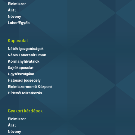
Élelmiszer
Állat
Növény
Labor/Egyéb
Kapcsolat
Nébih Igazgatóságok
Nébih Laboratóriumok
Kormányhivatalok
Sajtókapcsolat
Ügyfélszolgálat
Hatósági jogsegély
Élelmiszermentő Központ
Hírlevél feliratkozás
Gyakori kérdések
Élelmiszer
Állat
Növény