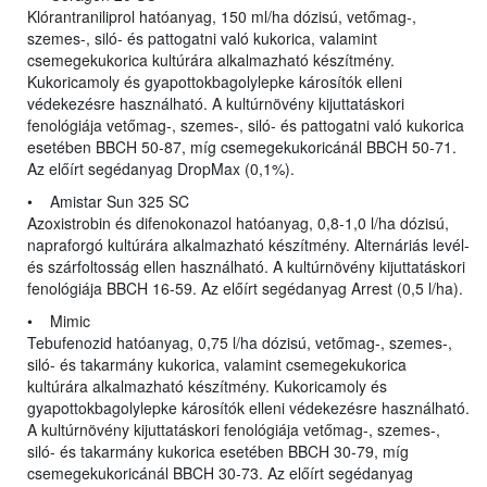
Klórantraniliprol hatóanyag, 150 ml/ha dózisú, vetőmag-,
szemes-, siló- és pattogatni való kukorica, valamint
csemegekukorica kultúrára alkalmazható készítmény.
Kukoricamoly és gyapottokbagolylepke károsítók elleni
védekezésre használható. A kultúrnövény kijuttatáskori
fenológiája vetőmag-, szemes-, siló- és pattogatni való kukorica
esetében BBCH 50-87, míg csemegekukoricánál BBCH 50-71.
Az előírt segédanyag DropMax (0,1%).
• Amistar Sun 325 SC
Azoxistrobin és difenokonazol hatóanyag, 0,8-1,0 l/ha dózisú,
napraforgó kultúrára alkalmazható készítmény. Alternáriás levél-
és szárfoltosság ellen használható. A kultúrnövény kijuttatáskori
fenológiája BBCH 16-59. Az előírt segédanyag Arrest (0,5 l/ha).
• Mimic
Tebufenozid hatóanyag, 0,75 l/ha dózisú, vetőmag-, szemes-,
siló- és takarmány kukorica, valamint csemegekukorica
kultúrára alkalmazható készítmény. Kukoricamoly és
gyapottokbagolylepke károsítók elleni védekezésre használható.
A kultúrnövény kijuttatáskori fenológiája vetőmag-, szemes-,
siló- és takarmány kukorica esetében BBCH 30-79, míg
csemegekukoricánál BBCH 30-73. Az előírt segédanyag