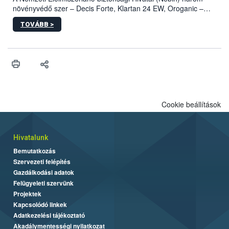
növényvédő szer – Decis Forte, Klartan 24 EW, Oroganic –
engedélyokiratát módosította, így azok a szüretet követően,
TOVÁBB >
egészen a vesszőérettség (BBCH 91) stádiumáig
felhasználhatóak a szőlőben. A kiterjesztések célja, hogy a korai
érésű szőlőkben is legyen lehetőség a károsító elleni további
védekezésre. Az Oroganic készítmény kis kiszerelésben kiskerti
felhasználók számára is elérhető és ökológiai termesztésben is
engedélyezett.
Cookie beállítások
Hivatalunk
Bemutatkozás
Szervezeti felépítés
Gazdálkodási adatok
Felügyeleti szervünk
Projektek
Kapcsolódó linkek
Adatkezelési tájékoztató
Akadálymentességi nyilatkozat