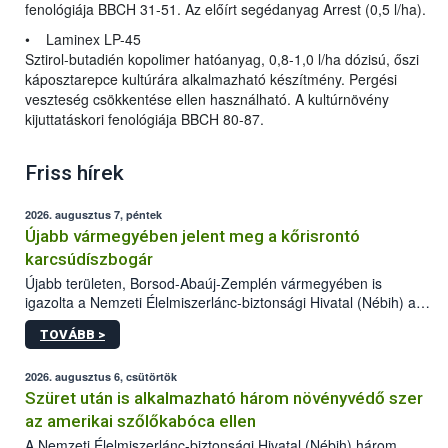
fenológiája BBCH 31-51. Az előírt segédanyag Arrest (0,5 l/ha).
• Laminex LP-45
Sztirol-butadién kopolimer hatóanyag, 0,8-1,0 l/ha dózisú, őszi
káposztarepce kultúrára alkalmazható készítmény. Pergési
veszteség csökkentése ellen használható. A kultúrnövény
kijuttatáskori fenológiája BBCH 80-87.
Friss hírek
2026. augusztus 7, péntek
Újabb vármegyében jelent meg a kőrisrontó
karcsúdíszbogár
Újabb területen, Borsod-Abaúj-Zemplén vármegyében is
igazolta a Nemzeti Élelmiszerlánc-biztonsági Hivatal (Nébih) a
kőrisrontó karcsúdíszbogár (Agrilus planipennis) jelenlétét. A
TOVÁBB >
kártevőt nem csak színcsapdában találták meg, de már fertőzött
fában is azonosították. A növényvédelmi szakemberek folytatják
az intenzív felderítést, emellett az intézkedéseket a szlovák
2026. augusztus 6, csütörtök
hatósággal is összehangolják a terjedés megállítása érdekében.
Szüret után is alkalmazható három növényvédő szer
az amerikai szőlőkabóca ellen
A Nemzeti Élelmiszerlánc-biztonsági Hivatal (Nébih) három