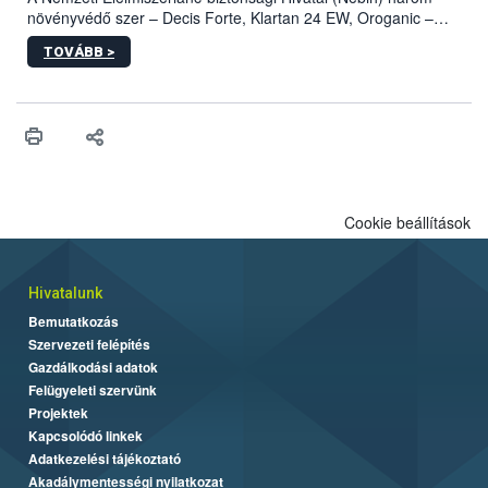
növényvédő szer – Decis Forte, Klartan 24 EW, Oroganic –
engedélyokiratát módosította, így azok a szüretet követően,
TOVÁBB >
egészen a vesszőérettség (BBCH 91) stádiumáig
felhasználhatóak a szőlőben. A kiterjesztések célja, hogy a korai
érésű szőlőkben is legyen lehetőség a károsító elleni további
védekezésre. Az Oroganic készítmény kis kiszerelésben kiskerti
felhasználók számára is elérhető és ökológiai termesztésben is
engedélyezett.
Cookie beállítások
Hivatalunk
Bemutatkozás
Szervezeti felépítés
Gazdálkodási adatok
Felügyeleti szervünk
Projektek
Kapcsolódó linkek
Adatkezelési tájékoztató
Akadálymentességi nyilatkozat