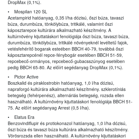
DropMax (0,1%).
• Mospilan 120 SL
Acetampirid hatóanyag, 0,35 l/ha dózisú, őszi búza, tavaszi
búza, durumbúza, tönkölybúza, tritikálé, valamint őszi
káposztarepce kultúrára alkalmazható készítmény. A
kultúrnövény kijuttatáskori fenológiája őszi búza, tavaszi búza,
durumbúza, tönkölybúza, tritikálé növényeknél levéltetű fajok,
vetésfehérítő bogarak esteében BBCH 40-79, továbbá őszi
káposztarepcénél repce-fénybogár esetében BBCH 51-59,
repcebecő-ormányos, repcebecő-gubacsszúnyog esetében
pedig BBCH 65-80. Az előírt segédanyag DropMax (0,1%).
• Pictor Active
Boszkalid és piraklostrobin hatóanyag, 1,0 l/ha dózisú,
napraforgó kultúrára alkalmazható készítmény. szklerotíniás
betegség (fehérpenész), alternáriás betegség, rozsda ellen
használható. A kultúrnövény kijuttatáskori fenológiája BBCH 51-
75. Az előírt segédanyag Arrest (0,5 l/ha).
• Elatus Era
Benzovindiflupir és protiokonazol hatóanyag, 1,0 l/ha dózisú,
őszi búza és tavaszi búza kultúrára alkalmazható készítmény.
Vörösrozsda ellen használható. A kultúrnövény kijuttatáskori