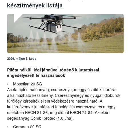
készítmények listája
2026. május 5, kedd
Pilóta nélküli légi járművel történő kijuttatással
engedélyezett felhasználások
• Mospilan 20 SG
Acetampirid hatóanyag, cseresznye, meggy és dió kultúrára
alkalmazható készítmény. Cseresznyelégy és nyugati dióburok-
fúrólégy károsítók elleni védekezésre használható. A
kultúrnövény kijuttatáskori fenológiája cseresznye és meggy
esetében BBCH 81-86, míg diónál BBCH 74-84. Az előírt
segédanyag Combi-protec (1,0 l/ha).
• Coragen 20 SC