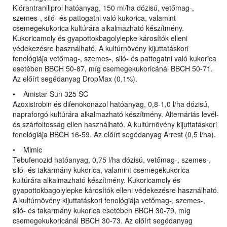
Klórantraniliprol hatóanyag, 150 ml/ha dózisú, vetőmag-,
szemes-, siló- és pattogatni való kukorica, valamint
csemegekukorica kultúrára alkalmazható készítmény.
Kukoricamoly és gyapottokbagolylepke károsítók elleni
védekezésre használható. A kultúrnövény kijuttatáskori
fenológiája vetőmag-, szemes-, siló- és pattogatni való kukorica
esetében BBCH 50-87, míg csemegekukoricánál BBCH 50-71.
Az előírt segédanyag DropMax (0,1%).
• Amistar Sun 325 SC
Azoxistrobin és difenokonazol hatóanyag, 0,8-1,0 l/ha dózisú,
napraforgó kultúrára alkalmazható készítmény. Alternáriás levél-
és szárfoltosság ellen használható. A kultúrnövény kijuttatáskori
fenológiája BBCH 16-59. Az előírt segédanyag Arrest (0,5 l/ha).
• Mimic
Tebufenozid hatóanyag, 0,75 l/ha dózisú, vetőmag-, szemes-,
siló- és takarmány kukorica, valamint csemegekukorica
kultúrára alkalmazható készítmény. Kukoricamoly és
gyapottokbagolylepke károsítók elleni védekezésre használható.
A kultúrnövény kijuttatáskori fenológiája vetőmag-, szemes-,
siló- és takarmány kukorica esetében BBCH 30-79, míg
csemegekukoricánál BBCH 30-73. Az előírt segédanyag