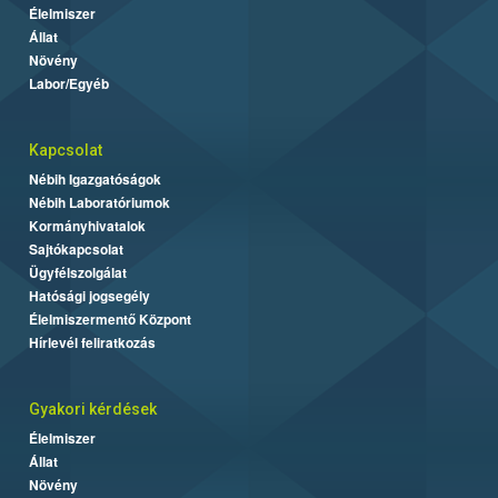
Élelmiszer
Állat
Növény
Labor/Egyéb
Kapcsolat
Nébih Igazgatóságok
Nébih Laboratóriumok
Kormányhivatalok
Sajtókapcsolat
Ügyfélszolgálat
Hatósági jogsegély
Élelmiszermentő Központ
Hírlevél feliratkozás
Gyakori kérdések
Élelmiszer
Állat
Növény