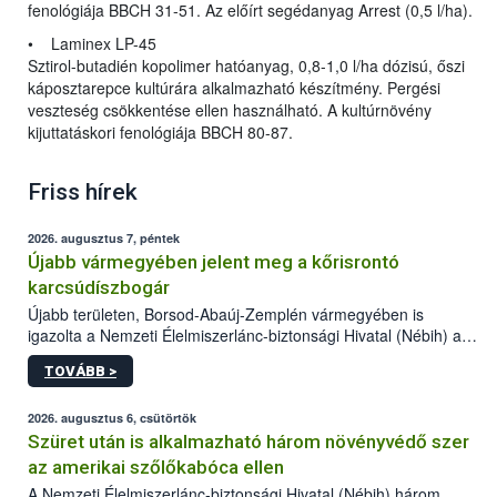
fenológiája BBCH 31-51. Az előírt segédanyag Arrest (0,5 l/ha).
• Laminex LP-45
Sztirol-butadién kopolimer hatóanyag, 0,8-1,0 l/ha dózisú, őszi
káposztarepce kultúrára alkalmazható készítmény. Pergési
veszteség csökkentése ellen használható. A kultúrnövény
kijuttatáskori fenológiája BBCH 80-87.
Friss hírek
2026. augusztus 7, péntek
Újabb vármegyében jelent meg a kőrisrontó
karcsúdíszbogár
Újabb területen, Borsod-Abaúj-Zemplén vármegyében is
igazolta a Nemzeti Élelmiszerlánc-biztonsági Hivatal (Nébih) a
kőrisrontó karcsúdíszbogár (Agrilus planipennis) jelenlétét. A
TOVÁBB >
kártevőt nem csak színcsapdában találták meg, de már fertőzött
fában is azonosították. A növényvédelmi szakemberek folytatják
az intenzív felderítést, emellett az intézkedéseket a szlovák
2026. augusztus 6, csütörtök
hatósággal is összehangolják a terjedés megállítása érdekében.
Szüret után is alkalmazható három növényvédő szer
az amerikai szőlőkabóca ellen
A Nemzeti Élelmiszerlánc-biztonsági Hivatal (Nébih) három