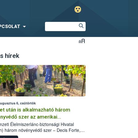
PCSOLAT
s hírek
augusztus 6, csütörtök
et után is alkalmazható három
nyvédő szer az amerikai
őkabóca ellen
zeti Élelmiszerlánc-biztonsági Hivatal
h) három növényvédő szer – Decis Forte,
an 24 EW, Oroganic – engedélyokiratát