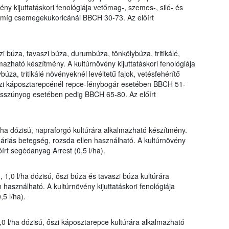
ny kijuttatáskori fenológiája vetőmag-, szemes-, siló- és
míg csemegekukoricánál BBCH 30-73. Az előírt
i búza, tavaszi búza, durumbúza, tönkölybúza, tritikálé,
mazható készítmény. A kultúrnövény kijuttatáskori fenológiája
úza, tritikálé növényeknél levéltetű fajok, vetésfehérítő
zi káposztarepcénél repce-fénybogár esetében BBCH 51-
szúnyog esetében pedig BBCH 65-80. Az előírt
l/ha dózisú, napraforgó kultúrára alkalmazható készítmény.
náriás betegség, rozsda ellen használható. A kultúrnövény
őírt segédanyag Arrest (0,5 l/ha).
 1,0 l/ha dózisú, őszi búza és tavaszi búza kultúrára
használható. A kultúrnövény kijuttatáskori fenológiája
5 l/ha).
,0 l/ha dózisú, őszi káposztarepce kultúrára alkalmazható