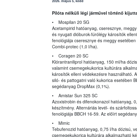
2026. május 5, kedd
Pilóta nélküli légi járművel történő kiju
• Mospilan 20 SG
Acetampirid hatóanyag, cseresznye, meggy 
és nyugati dióburok-fúrólégy károsítók ellen
fenológiája cseresznye és meggy esetében
Combi-protec (1,0 l/ha).
• Coragen 20 SC
Klórantraniliprol hatóanyag, 150 ml/ha dózis
valamint csemegekukorica kultúrára alkalm
károsítók elleni védekezésre használható. A
siló- és pattogatni való kukorica esetében
segédanyag DropMax (0,1%).
• Amistar Sun 325 SC
Azoxistrobin és difenokonazol hatóanyag, 0,
készítmény. Alternáriás levél- és szárfoltoss
fenológiája BBCH 16-59. Az előírt segédanya
• Mimic
Tebufenozid hatóanyag, 0,75 l/ha dózisú, v
csemegekukorica kultúrára alkalmazható ké