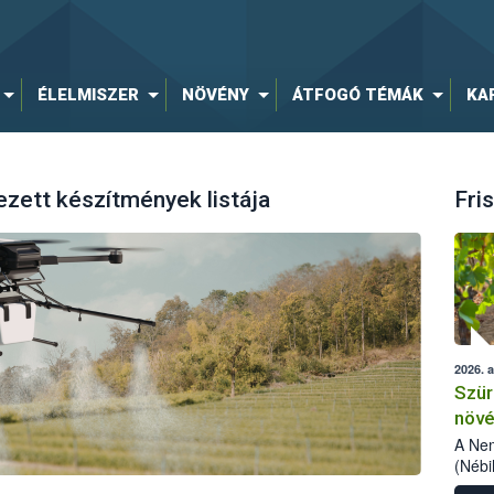
ÉLELMISZER
NÖVÉNY
ÁTFOGÓ TÉMÁK
KA
ezett készítmények listája
Fris
2026. 
Szür
növé
szől
A Nem
(Nébi
Klart