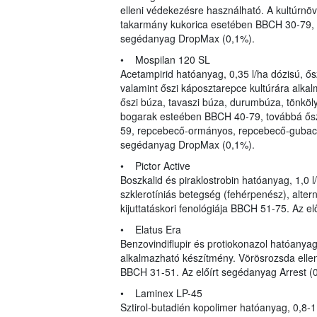
elleni védekezésre használható. A kultúrnövé
takarmány kukorica esetében BBCH 30-79, 
segédanyag DropMax (0,1%).
• Mospilan 120 SL
Acetampirid hatóanyag, 0,35 l/ha dózisú, ősz
valamint őszi káposztarepce kultúrára alkal
őszi búza, tavaszi búza, durumbúza, tönkölyb
bogarak esteében BBCH 40-79, továbbá ős
59, repcebecő-ormányos, repcebecő-gubacs
segédanyag DropMax (0,1%).
• Pictor Active
Boszkalid és piraklostrobin hatóanyag, 1,0 
szklerotíniás betegség (fehérpenész), alter
kijuttatáskori fenológiája BBCH 51-75. Az el
• Elatus Era
Benzovindiflupir és protiokonazol hatóanyag,
alkalmazható készítmény. Vörösrozsda ellen 
BBCH 31-51. Az előírt segédanyag Arrest (0,
• Laminex LP-45
Sztirol-butadién kopolimer hatóanyag, 0,8-1