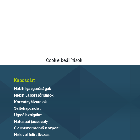
Cookie beállítások
Kapcsolat
Nébih Igazgatóságok
Nébih Laboratóriumok
Kormányhivatalok
Sajtókapcsolat
Ügyfélszolgálat
Hatósági jogsegély
Élelmiszermentő Központ
Hírlevél feliratkozás