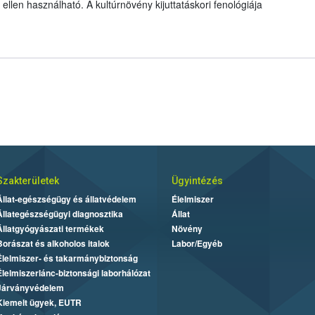
llen használható. A kultúrnövény kijuttatáskori fenológiája
Szakterületek
Ügyintézés
Állat-egészségügy és állatvédelem
Élelmiszer
Állategészségügyi diagnosztika
Állat
Állatgyógyászati termékek
Növény
Borászat és alkoholos italok
Labor/Egyéb
Élelmiszer- és takarmánybiztonság
Élelmiszerlánc-biztonsági laborhálózat
Járványvédelem
Kiemelt ügyek, EUTR