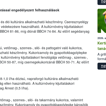
TO
módos
egész
ttatással engedélyezett felhasználások
felha
célja
lehet
és dió kultúrára alkalmazható készítmény. Cseresznyelégy
Az Or
i védekezésre használható. A kultúrnövény kijuttatáskori
felha
 BBCH 81-86, míg diónál BBCH 74-84. Az előírt segédanyag
terme
2026. 
Kert
ú, vetőmag-, szemes-, siló- és pattogatni való kukorica,
taná
azható készítmény. Kukoricamoly és gyapottokbagolylepke
A gri
 kultúrnövény kijuttatáskori fenológiája vetőmag-, szemes-,
formá
 BBCH 50-87, míg csemegekukoricánál BBCH 50-71. Az előírt
romlá
TO
szapo
sütög
techni
8-1,0 l/ha dózisú, napraforgó kultúrára alkalmazható
alapa
ág ellen használható. A kultúrnövény kijuttatáskori
higié
g Arrest (0,5 l/ha).
hőkez
tárol
Hivat
etőmag-, szemes-, siló- és takarmány kukorica, valamint
a biz
szítmény. Kukoricamoly és gyapottokbagolylepke károsítók