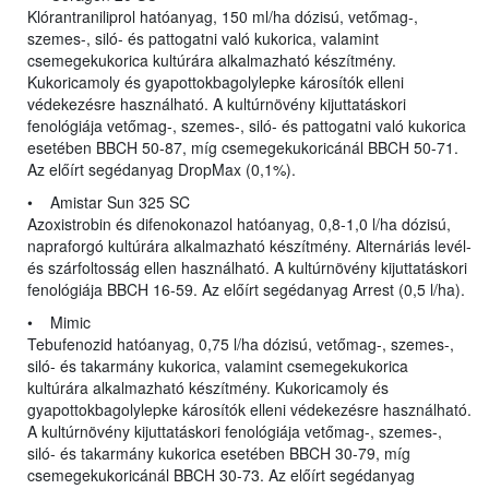
Klórantraniliprol hatóanyag, 150 ml/ha dózisú, vetőmag-,
szemes-, siló- és pattogatni való kukorica, valamint
csemegekukorica kultúrára alkalmazható készítmény.
Kukoricamoly és gyapottokbagolylepke károsítók elleni
védekezésre használható. A kultúrnövény kijuttatáskori
fenológiája vetőmag-, szemes-, siló- és pattogatni való kukorica
esetében BBCH 50-87, míg csemegekukoricánál BBCH 50-71.
Az előírt segédanyag DropMax (0,1%).
• Amistar Sun 325 SC
Azoxistrobin és difenokonazol hatóanyag, 0,8-1,0 l/ha dózisú,
napraforgó kultúrára alkalmazható készítmény. Alternáriás levél-
és szárfoltosság ellen használható. A kultúrnövény kijuttatáskori
fenológiája BBCH 16-59. Az előírt segédanyag Arrest (0,5 l/ha).
• Mimic
Tebufenozid hatóanyag, 0,75 l/ha dózisú, vetőmag-, szemes-,
siló- és takarmány kukorica, valamint csemegekukorica
kultúrára alkalmazható készítmény. Kukoricamoly és
gyapottokbagolylepke károsítók elleni védekezésre használható.
A kultúrnövény kijuttatáskori fenológiája vetőmag-, szemes-,
siló- és takarmány kukorica esetében BBCH 30-79, míg
csemegekukoricánál BBCH 30-73. Az előírt segédanyag