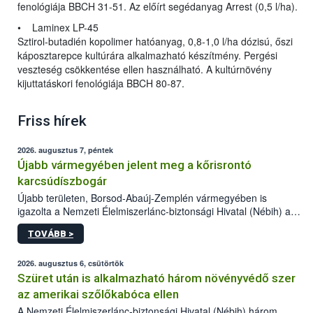
fenológiája BBCH 31-51. Az előírt segédanyag Arrest (0,5 l/ha).
• Laminex LP-45
Sztirol-butadién kopolimer hatóanyag, 0,8-1,0 l/ha dózisú, őszi
káposztarepce kultúrára alkalmazható készítmény. Pergési
veszteség csökkentése ellen használható. A kultúrnövény
kijuttatáskori fenológiája BBCH 80-87.
Friss hírek
2026. augusztus 7, péntek
Újabb vármegyében jelent meg a kőrisrontó
karcsúdíszbogár
Újabb területen, Borsod-Abaúj-Zemplén vármegyében is
igazolta a Nemzeti Élelmiszerlánc-biztonsági Hivatal (Nébih) a
kőrisrontó karcsúdíszbogár (Agrilus planipennis) jelenlétét. A
TOVÁBB >
kártevőt nem csak színcsapdában találták meg, de már fertőzött
fában is azonosították. A növényvédelmi szakemberek folytatják
az intenzív felderítést, emellett az intézkedéseket a szlovák
2026. augusztus 6, csütörtök
hatósággal is összehangolják a terjedés megállítása érdekében.
Szüret után is alkalmazható három növényvédő szer
az amerikai szőlőkabóca ellen
A Nemzeti Élelmiszerlánc-biztonsági Hivatal (Nébih) három