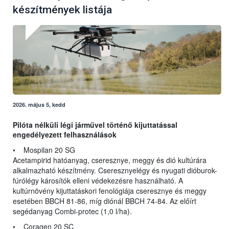
készítmények listája
2026. május 5, kedd
Pilóta nélküli légi járművel történő kijuttatással
engedélyezett felhasználások
• Mospilan 20 SG
Acetampirid hatóanyag, cseresznye, meggy és dió kultúrára
alkalmazható készítmény. Cseresznyelégy és nyugati dióburok-
fúrólégy károsítók elleni védekezésre használható. A
kultúrnövény kijuttatáskori fenológiája cseresznye és meggy
esetében BBCH 81-86, míg diónál BBCH 74-84. Az előírt
segédanyag Combi-protec (1,0 l/ha).
• Coragen 20 SC