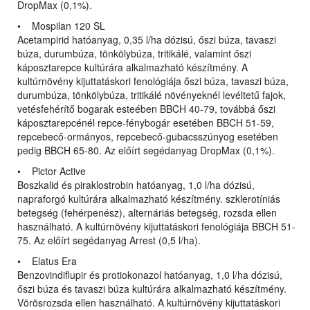
DropMax (0,1%).
• Mospilan 120 SL
Acetampirid hatóanyag, 0,35 l/ha dózisú, őszi búza, tavaszi
búza, durumbúza, tönkölybúza, tritikálé, valamint őszi
káposztarepce kultúrára alkalmazható készítmény. A
kultúrnövény kijuttatáskori fenológiája őszi búza, tavaszi búza,
durumbúza, tönkölybúza, tritikálé növényeknél levéltetű fajok,
vetésfehérítő bogarak esteében BBCH 40-79, továbbá őszi
káposztarepcénél repce-fénybogár esetében BBCH 51-59,
repcebecő-ormányos, repcebecő-gubacsszúnyog esetében
pedig BBCH 65-80. Az előírt segédanyag DropMax (0,1%).
• Pictor Active
Boszkalid és piraklostrobin hatóanyag, 1,0 l/ha dózisú,
napraforgó kultúrára alkalmazható készítmény. szklerotíniás
betegség (fehérpenész), alternáriás betegség, rozsda ellen
használható. A kultúrnövény kijuttatáskori fenológiája BBCH 51-
75. Az előírt segédanyag Arrest (0,5 l/ha).
• Elatus Era
Benzovindiflupir és protiokonazol hatóanyag, 1,0 l/ha dózisú,
őszi búza és tavaszi búza kultúrára alkalmazható készítmény.
Vörösrozsda ellen használható. A kultúrnövény kijuttatáskori