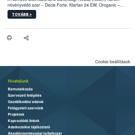
növényvédő szer – Decis Forte, Klartan 24 EW, Oroganic –
engedélyokiratát módosította, így azok a szüretet követően,
TOVÁBB >
egészen a vesszőérettség (BBCH 91) stádiumáig
felhasználhatóak a szőlőben. A kiterjesztések célja, hogy a korai
érésű szőlőkben is legyen lehetőség a károsító elleni további
védekezésre. Az Oroganic készítmény kis kiszerelésben kiskerti
felhasználók számára is elérhető és ökológiai termesztésben is
engedélyezett.
Cookie beállítások
Hivatalunk
Bemutatkozás
Szervezeti felépítés
Gazdálkodási adatok
Felügyeleti szervünk
Projektek
Kapcsolódó linkek
Adatkezelési tájékoztató
Akadálymentességi nyilatkozat