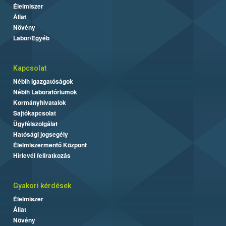
Élelmiszer
Állat
Növény
Labor/Egyéb
Kapcsolat
Nébih Igazgatóságok
Nébih Laboratóriumok
Kormányhivatalok
Sajtókapcsolat
Ügyfélszolgálat
Hatósági jogsegély
Élelmiszermentő Központ
Hírlevél feliratkozás
Gyakori kérdések
Élelmiszer
Állat
Növény