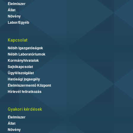
Élelmiszer
Állat
Növény
Labor/Egyéb
Kapcsolat
Nébih Igazgatóságok
Nébih Laboratóriumok
Kormányhivatalok
Sajtókapcsolat
Ügyfélszolgálat
Hatósági jogsegély
Élelmiszermentő Központ
Hírlevél feliratkozás
Gyakori kérdések
Élelmiszer
Állat
Növény