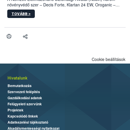
növényvédő szer – Decis Forte, Klartan 24 EW, Oroganic –
engedélyokiratát módosította, így azok a szüretet követően,
TOVÁBB >
egészen a vesszőérettség (BBCH 91) stádiumáig
felhasználhatóak a szőlőben. A kiterjesztések célja, hogy a korai
érésű szőlőkben is legyen lehetőség a károsító elleni további
védekezésre. Az Oroganic készítmény kis kiszerelésben kiskerti
felhasználók számára is elérhető és ökológiai termesztésben is
engedélyezett.
Cookie beállítások
Hivatalunk
Bemutatkozás
Szervezeti felépítés
Gazdálkodási adatok
Felügyeleti szervünk
Projektek
Kapcsolódó linkek
Adatkezelési tájékoztató
Akadálymentességi nyilatkozat