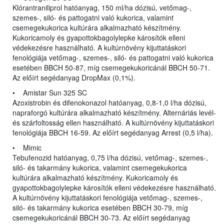
Klórantraniliprol hatóanyag, 150 ml/ha dózisú, vetőmag-,
szemes-, siló- és pattogatni való kukorica, valamint
csemegekukorica kultúrára alkalmazható készítmény.
Kukoricamoly és gyapottokbagolylepke károsítók elleni
védekezésre használható. A kultúrnövény kijuttatáskori
fenológiája vetőmag-, szemes-, siló- és pattogatni való kukorica
esetében BBCH 50-87, míg csemegekukoricánál BBCH 50-71.
Az előírt segédanyag DropMax (0,1%).
• Amistar Sun 325 SC
Azoxistrobin és difenokonazol hatóanyag, 0,8-1,0 l/ha dózisú,
napraforgó kultúrára alkalmazható készítmény. Alternáriás levél-
és szárfoltosság ellen használható. A kultúrnövény kijuttatáskori
fenológiája BBCH 16-59. Az előírt segédanyag Arrest (0,5 l/ha).
• Mimic
Tebufenozid hatóanyag, 0,75 l/ha dózisú, vetőmag-, szemes-,
siló- és takarmány kukorica, valamint csemegekukorica
kultúrára alkalmazható készítmény. Kukoricamoly és
gyapottokbagolylepke károsítók elleni védekezésre használható.
A kultúrnövény kijuttatáskori fenológiája vetőmag-, szemes-,
siló- és takarmány kukorica esetében BBCH 30-79, míg
csemegekukoricánál BBCH 30-73. Az előírt segédanyag