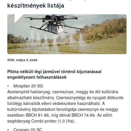
készítmények listája
2026. május 5, kedd
Pilóta nélküli légi járművel történő kijuttatással
engedélyezett felhasználások
• Mospilan 20 SG
Acetampirid hatóanyag, cseresznye, meggy és dió kultúrára
alkalmazható készítmény. Cseresznyelégy és nyugati dióburok-
fúrólégy károsítók elleni védekezésre használható. A
kultúrnövény kijuttatáskori fenológiája cseresznye és meggy
esetében BBCH 81-86, míg diónál BBCH 74-84. Az előírt
segédanyag Combi-protec (1,0 l/ha).
• Coragen 20 SC