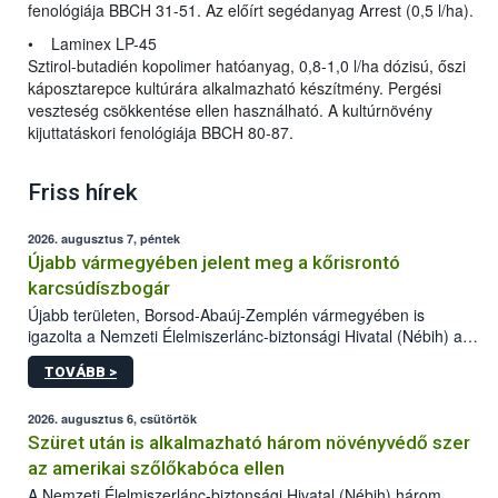
fenológiája BBCH 31-51. Az előírt segédanyag Arrest (0,5 l/ha).
• Laminex LP-45
Sztirol-butadién kopolimer hatóanyag, 0,8-1,0 l/ha dózisú, őszi
káposztarepce kultúrára alkalmazható készítmény. Pergési
veszteség csökkentése ellen használható. A kultúrnövény
kijuttatáskori fenológiája BBCH 80-87.
Friss hírek
2026. augusztus 7, péntek
Újabb vármegyében jelent meg a kőrisrontó
karcsúdíszbogár
Újabb területen, Borsod-Abaúj-Zemplén vármegyében is
igazolta a Nemzeti Élelmiszerlánc-biztonsági Hivatal (Nébih) a
kőrisrontó karcsúdíszbogár (Agrilus planipennis) jelenlétét. A
TOVÁBB >
kártevőt nem csak színcsapdában találták meg, de már fertőzött
fában is azonosították. A növényvédelmi szakemberek folytatják
az intenzív felderítést, emellett az intézkedéseket a szlovák
2026. augusztus 6, csütörtök
hatósággal is összehangolják a terjedés megállítása érdekében.
Szüret után is alkalmazható három növényvédő szer
az amerikai szőlőkabóca ellen
A Nemzeti Élelmiszerlánc-biztonsági Hivatal (Nébih) három