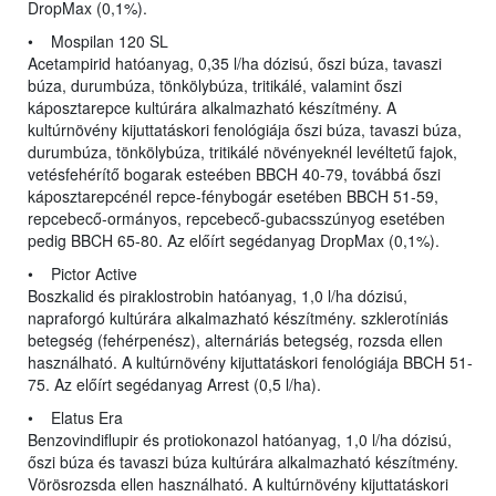
DropMax (0,1%).
• Mospilan 120 SL
Acetampirid hatóanyag, 0,35 l/ha dózisú, őszi búza, tavaszi
búza, durumbúza, tönkölybúza, tritikálé, valamint őszi
káposztarepce kultúrára alkalmazható készítmény. A
kultúrnövény kijuttatáskori fenológiája őszi búza, tavaszi búza,
durumbúza, tönkölybúza, tritikálé növényeknél levéltetű fajok,
vetésfehérítő bogarak esteében BBCH 40-79, továbbá őszi
káposztarepcénél repce-fénybogár esetében BBCH 51-59,
repcebecő-ormányos, repcebecő-gubacsszúnyog esetében
pedig BBCH 65-80. Az előírt segédanyag DropMax (0,1%).
• Pictor Active
Boszkalid és piraklostrobin hatóanyag, 1,0 l/ha dózisú,
napraforgó kultúrára alkalmazható készítmény. szklerotíniás
betegség (fehérpenész), alternáriás betegség, rozsda ellen
használható. A kultúrnövény kijuttatáskori fenológiája BBCH 51-
75. Az előírt segédanyag Arrest (0,5 l/ha).
• Elatus Era
Benzovindiflupir és protiokonazol hatóanyag, 1,0 l/ha dózisú,
őszi búza és tavaszi búza kultúrára alkalmazható készítmény.
Vörösrozsda ellen használható. A kultúrnövény kijuttatáskori