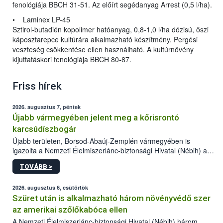
fenológiája BBCH 31-51. Az előírt segédanyag Arrest (0,5 l/ha).
• Laminex LP-45
Sztirol-butadién kopolimer hatóanyag, 0,8-1,0 l/ha dózisú, őszi
káposztarepce kultúrára alkalmazható készítmény. Pergési
veszteség csökkentése ellen használható. A kultúrnövény
kijuttatáskori fenológiája BBCH 80-87.
Friss hírek
2026. augusztus 7, péntek
Újabb vármegyében jelent meg a kőrisrontó
karcsúdíszbogár
Újabb területen, Borsod-Abaúj-Zemplén vármegyében is
igazolta a Nemzeti Élelmiszerlánc-biztonsági Hivatal (Nébih) a
kőrisrontó karcsúdíszbogár (Agrilus planipennis) jelenlétét. A
TOVÁBB >
kártevőt nem csak színcsapdában találták meg, de már fertőzött
fában is azonosították. A növényvédelmi szakemberek folytatják
az intenzív felderítést, emellett az intézkedéseket a szlovák
2026. augusztus 6, csütörtök
hatósággal is összehangolják a terjedés megállítása érdekében.
Szüret után is alkalmazható három növényvédő szer
az amerikai szőlőkabóca ellen
A Nemzeti Élelmiszerlánc-biztonsági Hivatal (Nébih) három