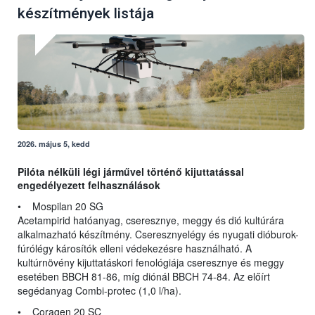
készítmények listája
2026. május 5, kedd
Pilóta nélküli légi járművel történő kijuttatással
engedélyezett felhasználások
• Mospilan 20 SG
Acetampirid hatóanyag, cseresznye, meggy és dió kultúrára
alkalmazható készítmény. Cseresznyelégy és nyugati dióburok-
fúrólégy károsítók elleni védekezésre használható. A
kultúrnövény kijuttatáskori fenológiája cseresznye és meggy
esetében BBCH 81-86, míg diónál BBCH 74-84. Az előírt
segédanyag Combi-protec (1,0 l/ha).
• Coragen 20 SC