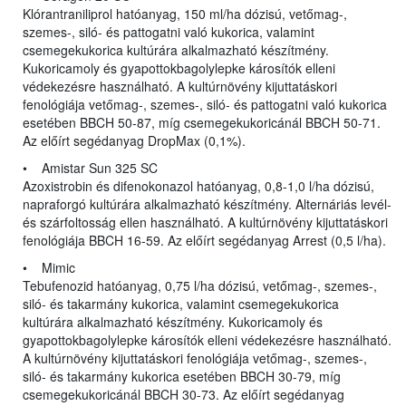
Klórantraniliprol hatóanyag, 150 ml/ha dózisú, vetőmag-,
szemes-, siló- és pattogatni való kukorica, valamint
csemegekukorica kultúrára alkalmazható készítmény.
Kukoricamoly és gyapottokbagolylepke károsítók elleni
védekezésre használható. A kultúrnövény kijuttatáskori
fenológiája vetőmag-, szemes-, siló- és pattogatni való kukorica
esetében BBCH 50-87, míg csemegekukoricánál BBCH 50-71.
Az előírt segédanyag DropMax (0,1%).
• Amistar Sun 325 SC
Azoxistrobin és difenokonazol hatóanyag, 0,8-1,0 l/ha dózisú,
napraforgó kultúrára alkalmazható készítmény. Alternáriás levél-
és szárfoltosság ellen használható. A kultúrnövény kijuttatáskori
fenológiája BBCH 16-59. Az előírt segédanyag Arrest (0,5 l/ha).
• Mimic
Tebufenozid hatóanyag, 0,75 l/ha dózisú, vetőmag-, szemes-,
siló- és takarmány kukorica, valamint csemegekukorica
kultúrára alkalmazható készítmény. Kukoricamoly és
gyapottokbagolylepke károsítók elleni védekezésre használható.
A kultúrnövény kijuttatáskori fenológiája vetőmag-, szemes-,
siló- és takarmány kukorica esetében BBCH 30-79, míg
csemegekukoricánál BBCH 30-73. Az előírt segédanyag