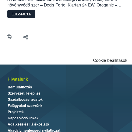
növényvédő szer – Decis Forte, Klartan 24 EW, Oroganic –
engedélyokiratát módosította, így azok a szüretet követően,
TOVÁBB >
egészen a vesszőérettség (BBCH 91) stádiumáig
felhasználhatóak a szőlőben. A kiterjesztések célja, hogy a korai
érésű szőlőkben is legyen lehetőség a károsító elleni további
védekezésre. Az Oroganic készítmény kis kiszerelésben kiskerti
felhasználók számára is elérhető és ökológiai termesztésben is
engedélyezett.
Cookie beállítások
Hivatalunk
Bemutatkozás
Szervezeti felépítés
Gazdálkodási adatok
Felügyeleti szervünk
Projektek
Kapcsolódó linkek
Adatkezelési tájékoztató
Akadálymentességi nyilatkozat