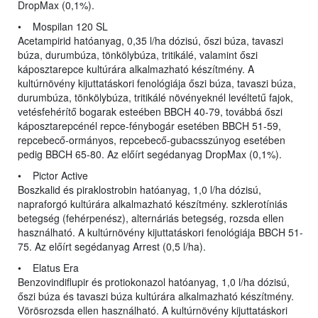
DropMax (0,1%).
• Mospilan 120 SL
Acetampirid hatóanyag, 0,35 l/ha dózisú, őszi búza, tavaszi
búza, durumbúza, tönkölybúza, tritikálé, valamint őszi
káposztarepce kultúrára alkalmazható készítmény. A
kultúrnövény kijuttatáskori fenológiája őszi búza, tavaszi búza,
durumbúza, tönkölybúza, tritikálé növényeknél levéltetű fajok,
vetésfehérítő bogarak esteében BBCH 40-79, továbbá őszi
káposztarepcénél repce-fénybogár esetében BBCH 51-59,
repcebecő-ormányos, repcebecő-gubacsszúnyog esetében
pedig BBCH 65-80. Az előírt segédanyag DropMax (0,1%).
• Pictor Active
Boszkalid és piraklostrobin hatóanyag, 1,0 l/ha dózisú,
napraforgó kultúrára alkalmazható készítmény. szklerotíniás
betegség (fehérpenész), alternáriás betegség, rozsda ellen
használható. A kultúrnövény kijuttatáskori fenológiája BBCH 51-
75. Az előírt segédanyag Arrest (0,5 l/ha).
• Elatus Era
Benzovindiflupir és protiokonazol hatóanyag, 1,0 l/ha dózisú,
őszi búza és tavaszi búza kultúrára alkalmazható készítmény.
Vörösrozsda ellen használható. A kultúrnövény kijuttatáskori