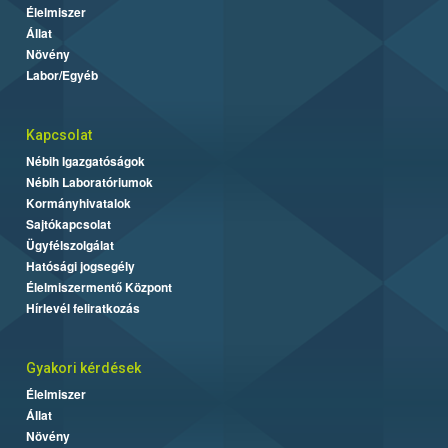
Élelmiszer
Állat
Növény
Labor/Egyéb
Kapcsolat
Nébih Igazgatóságok
Nébih Laboratóriumok
Kormányhivatalok
Sajtókapcsolat
Ügyfélszolgálat
Hatósági jogsegély
Élelmiszermentő Központ
Hírlevél feliratkozás
Gyakori kérdések
Élelmiszer
Állat
Növény