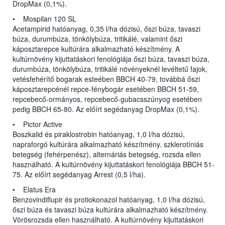
DropMax (0,1%).
• Mospilan 120 SL
Acetampirid hatóanyag, 0,35 l/ha dózisú, őszi búza, tavaszi
búza, durumbúza, tönkölybúza, tritikálé, valamint őszi
káposztarepce kultúrára alkalmazható készítmény. A
kultúrnövény kijuttatáskori fenológiája őszi búza, tavaszi búza,
durumbúza, tönkölybúza, tritikálé növényeknél levéltetű fajok,
vetésfehérítő bogarak esteében BBCH 40-79, továbbá őszi
káposztarepcénél repce-fénybogár esetében BBCH 51-59,
repcebecő-ormányos, repcebecő-gubacsszúnyog esetében
pedig BBCH 65-80. Az előírt segédanyag DropMax (0,1%).
• Pictor Active
Boszkalid és piraklostrobin hatóanyag, 1,0 l/ha dózisú,
napraforgó kultúrára alkalmazható készítmény. szklerotíniás
betegség (fehérpenész), alternáriás betegség, rozsda ellen
használható. A kultúrnövény kijuttatáskori fenológiája BBCH 51-
75. Az előírt segédanyag Arrest (0,5 l/ha).
• Elatus Era
Benzovindiflupir és protiokonazol hatóanyag, 1,0 l/ha dózisú,
őszi búza és tavaszi búza kultúrára alkalmazható készítmény.
Vörösrozsda ellen használható. A kultúrnövény kijuttatáskori