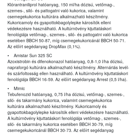
Klórantraniliprol hatóanyag, 150 ml/ha dózisú, vetőmag-,
szemes-, siló- és pattogatni való kukorica, valamint
csemegekukorica kultúrára alkalmazható készítmény.
Kukoricamoly és gyapottokbagolylepke károsítók elleni
védekezésre használható. A kultúrnövény kijuttatáskori
fenológiája vetőmag-, szemes-, siló- és pattogatni való kukorica
esetében BBCH 50-87, míg csemegekukoricánál BBCH 50-71.
Az előírt segédanyag DropMax (0,1%).
• Amistar Sun 325 SC
Azoxistrobin és difenokonazol hatóanyag, 0,8-1,0 l/ha dózisú,
napraforgó kultúrára alkalmazható készítmény. Alternáriás levél-
és szárfoltosság ellen használható. A kultúrnövény kijuttatáskori
fenológiája BBCH 16-59. Az előírt segédanyag Arrest (0,5 l/ha).
• Mimic
Tebufenozid hatóanyag, 0,75 l/ha dózisú, vetőmag-, szemes-,
siló- és takarmány kukorica, valamint csemegekukorica
kultúrára alkalmazható készítmény. Kukoricamoly és
gyapottokbagolylepke károsítók elleni védekezésre használható.
A kultúrnövény kijuttatáskori fenológiája vetőmag-, szemes-,
siló- és takarmány kukorica esetében BBCH 30-79, míg
csemegekukoricánál BBCH 30-73. Az előírt segédanyag