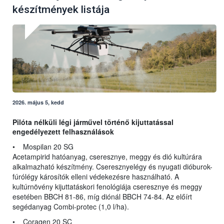
készítmények listája
2026. május 5, kedd
Pilóta nélküli légi járművel történő kijuttatással
engedélyezett felhasználások
• Mospilan 20 SG
Acetampirid hatóanyag, cseresznye, meggy és dió kultúrára
alkalmazható készítmény. Cseresznyelégy és nyugati dióburok-
fúrólégy károsítók elleni védekezésre használható. A
kultúrnövény kijuttatáskori fenológiája cseresznye és meggy
esetében BBCH 81-86, míg diónál BBCH 74-84. Az előírt
segédanyag Combi-protec (1,0 l/ha).
• Coragen 20 SC