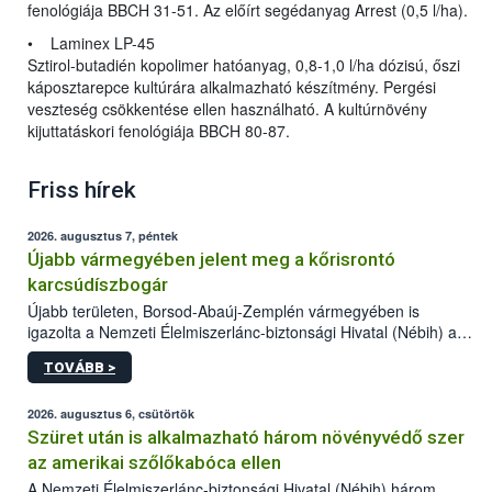
fenológiája BBCH 31-51. Az előírt segédanyag Arrest (0,5 l/ha).
• Laminex LP-45
Sztirol-butadién kopolimer hatóanyag, 0,8-1,0 l/ha dózisú, őszi
káposztarepce kultúrára alkalmazható készítmény. Pergési
veszteség csökkentése ellen használható. A kultúrnövény
kijuttatáskori fenológiája BBCH 80-87.
Friss hírek
2026. augusztus 7, péntek
Újabb vármegyében jelent meg a kőrisrontó
karcsúdíszbogár
Újabb területen, Borsod-Abaúj-Zemplén vármegyében is
igazolta a Nemzeti Élelmiszerlánc-biztonsági Hivatal (Nébih) a
kőrisrontó karcsúdíszbogár (Agrilus planipennis) jelenlétét. A
TOVÁBB >
kártevőt nem csak színcsapdában találták meg, de már fertőzött
fában is azonosították. A növényvédelmi szakemberek folytatják
az intenzív felderítést, emellett az intézkedéseket a szlovák
2026. augusztus 6, csütörtök
hatósággal is összehangolják a terjedés megállítása érdekében.
Szüret után is alkalmazható három növényvédő szer
az amerikai szőlőkabóca ellen
A Nemzeti Élelmiszerlánc-biztonsági Hivatal (Nébih) három