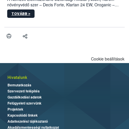
növényvédő szer – Decis Forte, Klartan 24 EW, Oroganic –
engedélyokiratát módosította, így azok a szüretet követően,
TOVÁBB >
egészen a vesszőérettség (BBCH 91) stádiumáig
felhasználhatóak a szőlőben. A kiterjesztések célja, hogy a korai
érésű szőlőkben is legyen lehetőség a károsító elleni további
védekezésre. Az Oroganic készítmény kis kiszerelésben kiskerti
felhasználók számára is elérhető és ökológiai termesztésben is
engedélyezett.
Cookie beállítások
Hivatalunk
Bemutatkozás
Szervezeti felépítés
Gazdálkodási adatok
Felügyeleti szervünk
Projektek
Kapcsolódó linkek
Adatkezelési tájékoztató
Akadálymentességi nyilatkozat