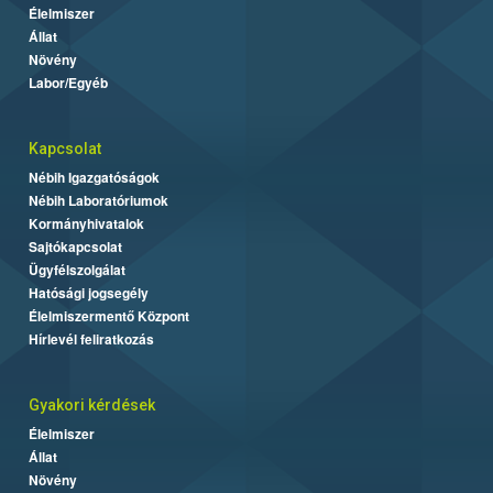
Élelmiszer
Állat
Növény
Labor/Egyéb
Kapcsolat
Nébih Igazgatóságok
Nébih Laboratóriumok
Kormányhivatalok
Sajtókapcsolat
Ügyfélszolgálat
Hatósági jogsegély
Élelmiszermentő Központ
Hírlevél feliratkozás
Gyakori kérdések
Élelmiszer
Állat
Növény