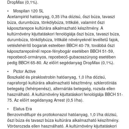
DropMax (0,1%).
• Mospilan 120 SL
Acetampirid hatóanyag, 0,35 l/ha dózisú, őszi búza, tavaszi
búza, durumbúza, tönkölybúza, tritikálé, valamint őszi
káposztarepce kultúrára alkalmazható készítmény. A
kultúrnövény kijuttatáskori fenológiája őszi búza, tavaszi búza,
durumbúza, tönkölybúza, tritikálé növényeknél levéltetű fajok,
vetésfehérítő bogarak esteében BBCH 40-79, továbbá őszi
káposztarepcénél repce-fénybogár esetében BBCH 51-59,
repcebecő-ormányos, repcebecő-gubacsszúnyog esetében
pedig BBCH 65-80. Az előírt segédanyag DropMax (0,1%).
• Pictor Active
Boszkalid és piraklostrobin hatóanyag, 1,0 l/ha dózisú,
napraforgó kultúrára alkalmazható készítmény. szklerotíniás
betegség (fehérpenész), alternáriás betegség, rozsda ellen
használható. A kultúrnövény kijuttatáskori fenológiája BBCH 51-
75. Az előírt segédanyag Arrest (0,5 l/ha).
• Elatus Era
Benzovindiflupir és protiokonazol hatóanyag, 1,0 l/ha dózisú,
őszi búza és tavaszi búza kultúrára alkalmazható készítmény.
Vörösrozsda ellen használható. A kultúrnövény kijuttatáskori