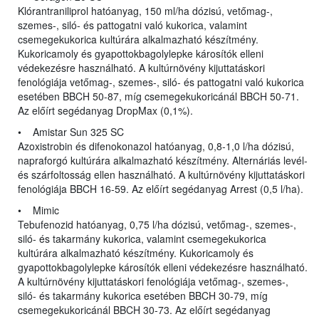
Klórantraniliprol hatóanyag, 150 ml/ha dózisú, vetőmag-,
szemes-, siló- és pattogatni való kukorica, valamint
csemegekukorica kultúrára alkalmazható készítmény.
Kukoricamoly és gyapottokbagolylepke károsítók elleni
védekezésre használható. A kultúrnövény kijuttatáskori
fenológiája vetőmag-, szemes-, siló- és pattogatni való kukorica
esetében BBCH 50-87, míg csemegekukoricánál BBCH 50-71.
Az előírt segédanyag DropMax (0,1%).
• Amistar Sun 325 SC
Azoxistrobin és difenokonazol hatóanyag, 0,8-1,0 l/ha dózisú,
napraforgó kultúrára alkalmazható készítmény. Alternáriás levél-
és szárfoltosság ellen használható. A kultúrnövény kijuttatáskori
fenológiája BBCH 16-59. Az előírt segédanyag Arrest (0,5 l/ha).
• Mimic
Tebufenozid hatóanyag, 0,75 l/ha dózisú, vetőmag-, szemes-,
siló- és takarmány kukorica, valamint csemegekukorica
kultúrára alkalmazható készítmény. Kukoricamoly és
gyapottokbagolylepke károsítók elleni védekezésre használható.
A kultúrnövény kijuttatáskori fenológiája vetőmag-, szemes-,
siló- és takarmány kukorica esetében BBCH 30-79, míg
csemegekukoricánál BBCH 30-73. Az előírt segédanyag