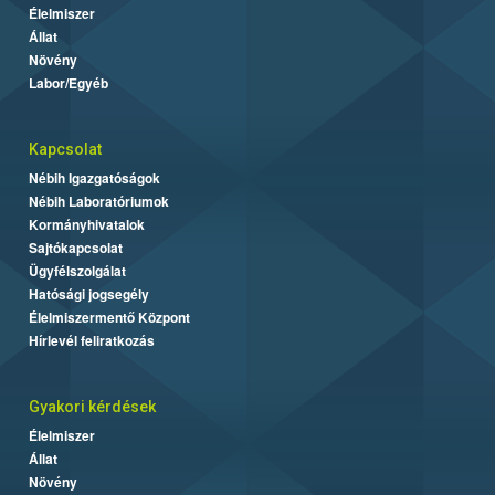
Élelmiszer
Állat
Növény
Labor/Egyéb
Kapcsolat
Nébih Igazgatóságok
Nébih Laboratóriumok
Kormányhivatalok
Sajtókapcsolat
Ügyfélszolgálat
Hatósági jogsegély
Élelmiszermentő Központ
Hírlevél feliratkozás
Gyakori kérdések
Élelmiszer
Állat
Növény