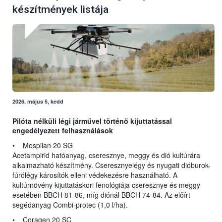
készítmények listája
2026. május 5, kedd
Pilóta nélküli légi járművel történő kijuttatással
engedélyezett felhasználások
• Mospilan 20 SG
Acetampirid hatóanyag, cseresznye, meggy és dió kultúrára
alkalmazható készítmény. Cseresznyelégy és nyugati dióburok-
fúrólégy károsítók elleni védekezésre használható. A
kultúrnövény kijuttatáskori fenológiája cseresznye és meggy
esetében BBCH 81-86, míg diónál BBCH 74-84. Az előírt
segédanyag Combi-protec (1,0 l/ha).
• Coragen 20 SC