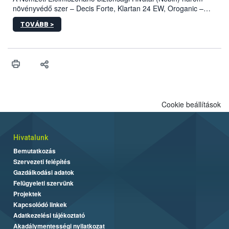
növényvédő szer – Decis Forte, Klartan 24 EW, Oroganic –
engedélyokiratát módosította, így azok a szüretet követően,
TOVÁBB >
egészen a vesszőérettség (BBCH 91) stádiumáig
felhasználhatóak a szőlőben. A kiterjesztések célja, hogy a korai
érésű szőlőkben is legyen lehetőség a károsító elleni további
védekezésre. Az Oroganic készítmény kis kiszerelésben kiskerti
felhasználók számára is elérhető és ökológiai termesztésben is
engedélyezett.
Cookie beállítások
Hivatalunk
Bemutatkozás
Szervezeti felépítés
Gazdálkodási adatok
Felügyeleti szervünk
Projektek
Kapcsolódó linkek
Adatkezelési tájékoztató
Akadálymentességi nyilatkozat