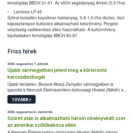
fenológiája BBCH 31-51. Az előírt segédanyag Arrest (0,5 l/ha).
• Laminex LP-45
Sztirol-butadién kopolimer hatóanyag, 0,8-1,0 l/ha dózisú, őszi
káposztarepce kultúrára alkalmazható készítmény. Pergési
veszteség csökkentése ellen használható. A kultúrnövény
kijuttatáskori fenológiája BBCH 80-87.
Friss hírek
2026. augusztus 7, péntek
Újabb vármegyében jelent meg a kőrisrontó
karcsúdíszbogár
Újabb területen, Borsod-Abaúj-Zemplén vármegyében is
igazolta a Nemzeti Élelmiszerlánc-biztonsági Hivatal (Nébih) a
kőrisrontó karcsúdíszbogár (Agrilus planipennis) jelenlétét. A
TOVÁBB >
kártevőt nem csak színcsapdában találták meg, de már fertőzött
fában is azonosították. A növényvédelmi szakemberek folytatják
az intenzív felderítést, emellett az intézkedéseket a szlovák
2026. augusztus 6, csütörtök
hatósággal is összehangolják a terjedés megállítása érdekében.
Szüret után is alkalmazható három növényvédő szer
az amerikai szőlőkabóca ellen
A Nemzeti Élelmiszerlánc-biztonsági Hivatal (Nébih) három