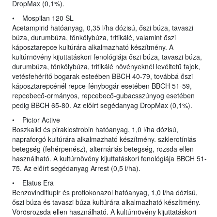
DropMax (0,1%).
• Mospilan 120 SL
Acetampirid hatóanyag, 0,35 l/ha dózisú, őszi búza, tavaszi
búza, durumbúza, tönkölybúza, tritikálé, valamint őszi
káposztarepce kultúrára alkalmazható készítmény. A
kultúrnövény kijuttatáskori fenológiája őszi búza, tavaszi búza,
durumbúza, tönkölybúza, tritikálé növényeknél levéltetű fajok,
vetésfehérítő bogarak esteében BBCH 40-79, továbbá őszi
káposztarepcénél repce-fénybogár esetében BBCH 51-59,
repcebecő-ormányos, repcebecő-gubacsszúnyog esetében
pedig BBCH 65-80. Az előírt segédanyag DropMax (0,1%).
• Pictor Active
Boszkalid és piraklostrobin hatóanyag, 1,0 l/ha dózisú,
napraforgó kultúrára alkalmazható készítmény. szklerotíniás
betegség (fehérpenész), alternáriás betegség, rozsda ellen
használható. A kultúrnövény kijuttatáskori fenológiája BBCH 51-
75. Az előírt segédanyag Arrest (0,5 l/ha).
• Elatus Era
Benzovindiflupir és protiokonazol hatóanyag, 1,0 l/ha dózisú,
őszi búza és tavaszi búza kultúrára alkalmazható készítmény.
Vörösrozsda ellen használható. A kultúrnövény kijuttatáskori