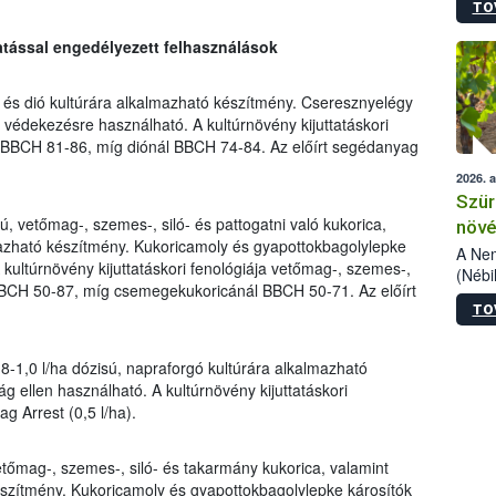
TO
kőris
jelen
ttatással engedélyezett felhasználások
talál
azono
folyta
és dió kultúrára alkalmazható készítmény. Cseresznyelégy
intéz
i védekezésre használható. A kultúrnövény kijuttatáskori
össze
 BBCH 81-86, míg diónál BBCH 74-84. Az előírt segédanyag
érdek
2026. 
Szür
ú, vetőmag-, szemes-, siló- és pattogatni való kukorica,
növé
azható készítmény. Kukoricamoly és gyapottokbagolylepke
szől
A Nem
 kultúrnövény kijuttatáskori fenológiája vetőmag-, szemes-,
(Nébi
 BBCH 50-87, míg csemegekukoricánál BBCH 50-71. Az előírt
Klart
TO
módos
egész
felha
8-1,0 l/ha dózisú, napraforgó kultúrára alkalmazható
célja
ág ellen használható. A kultúrnövény kijuttatáskori
lehet
g Arrest (0,5 l/ha).
Az Or
felha
terme
etőmag-, szemes-, siló- és takarmány kukorica, valamint
szítmény. Kukoricamoly és gyapottokbagolylepke károsítók