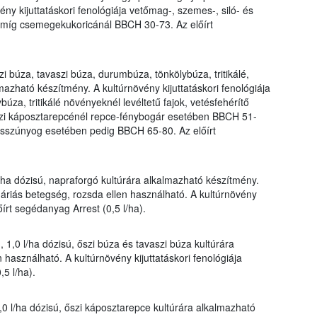
ny kijuttatáskori fenológiája vetőmag-, szemes-, siló- és
míg csemegekukoricánál BBCH 30-73. Az előírt
i búza, tavaszi búza, durumbúza, tönkölybúza, tritikálé,
mazható készítmény. A kultúrnövény kijuttatáskori fenológiája
úza, tritikálé növényeknél levéltetű fajok, vetésfehérítő
zi káposztarepcénél repce-fénybogár esetében BBCH 51-
szúnyog esetében pedig BBCH 65-80. Az előírt
l/ha dózisú, napraforgó kultúrára alkalmazható készítmény.
náriás betegség, rozsda ellen használható. A kultúrnövény
őírt segédanyag Arrest (0,5 l/ha).
 1,0 l/ha dózisú, őszi búza és tavaszi búza kultúrára
használható. A kultúrnövény kijuttatáskori fenológiája
5 l/ha).
,0 l/ha dózisú, őszi káposztarepce kultúrára alkalmazható