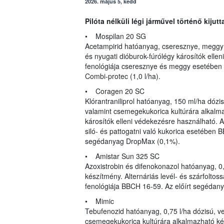
2026. május 5, kedd
Pilóta nélküli légi járművel történő kiju
• Mospilan 20 SG
Acetampirid hatóanyag, cseresznye, meggy 
és nyugati dióburok-fúrólégy károsítók ellen
fenológiája cseresznye és meggy esetében
Combi-protec (1,0 l/ha).
• Coragen 20 SC
Klórantraniliprol hatóanyag, 150 ml/ha dózis
valamint csemegekukorica kultúrára alkalm
károsítók elleni védekezésre használható. A
siló- és pattogatni való kukorica esetében
segédanyag DropMax (0,1%).
• Amistar Sun 325 SC
Azoxistrobin és difenokonazol hatóanyag, 0,
készítmény. Alternáriás levél- és szárfoltoss
fenológiája BBCH 16-59. Az előírt segédanya
• Mimic
Tebufenozid hatóanyag, 0,75 l/ha dózisú, v
csemegekukorica kultúrára alkalmazható ké