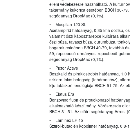
elleni védekezésre használható. A kultúrnövé
takarmány kukorica esetében BBCH 30-79, 
segédanyag DropMax (0,1%).
• Mospilan 120 SL
Acetampirid hatóanyag, 0,35 l/ha dózisú, ősz
valamint őszi káposztarepce kultúrára alkal
őszi búza, tavaszi búza, durumbúza, tönkölyb
bogarak esteében BBCH 40-79, továbbá ős
59, repcebecő-ormányos, repcebecő-gubacs
segédanyag DropMax (0,1%).
• Pictor Active
Boszkalid és piraklostrobin hatóanyag, 1,0 
szklerotíniás betegség (fehérpenész), alter
kijuttatáskori fenológiája BBCH 51-75. Az el
• Elatus Era
Benzovindiflupir és protiokonazol hatóanyag,
alkalmazható készítmény. Vörösrozsda ellen 
BBCH 31-51. Az előírt segédanyag Arrest (0,
• Laminex LP-45
Sztirol-butadién kopolimer hatóanyag, 0,8-1