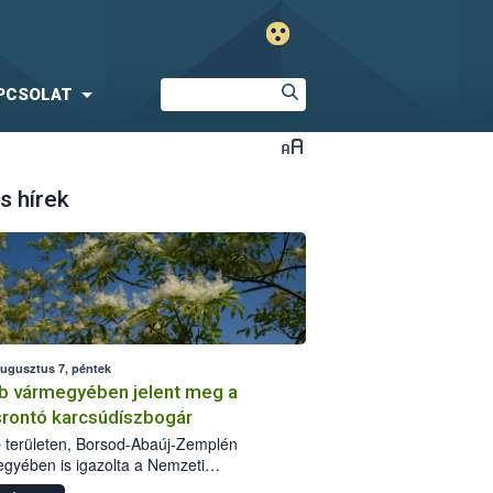
PCSOLAT
s hírek
augusztus 7, péntek
b vármegyében jelent meg a
srontó karcsúdíszbogár
 területen, Borsod-Abaúj-Zemplén
gyében is igazolta a Nemzeti
iszerlánc-biztonsági Hivatal (Nébih) a