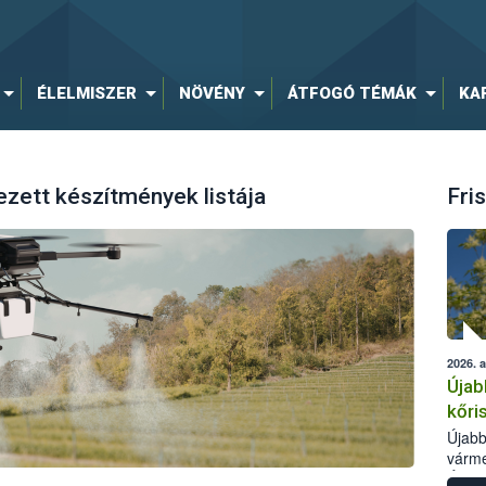
ÉLELMISZER
NÖVÉNY
ÁTFOGÓ TÉMÁK
KA
ezett készítmények listája
Fris
2026. 
Újab
kőri
Újabb
várme
Élelm