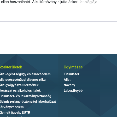
llen használható. A kultúrnövény kijuttatáskori fenológiája
Szakterületek
Ügyintézés
Állat-egészségügy és állatvédelem
Élelmiszer
Állategészségügyi diagnosztika
Állat
Állatgyógyászati termékek
Növény
Borászat és alkoholos italok
Labor/Egyéb
Élelmiszer- és takarmánybiztonság
Élelmiszerlánc-biztonsági laborhálózat
Járványvédelem
Kiemelt ügyek, EUTR