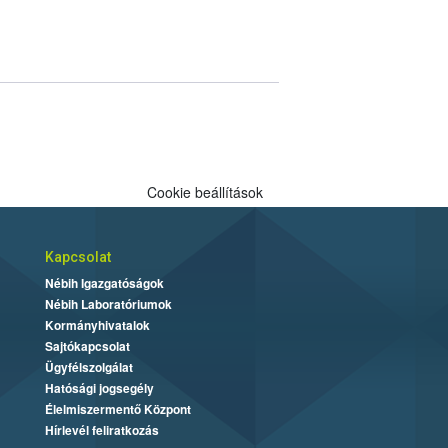
Cookie beállítások
Kapcsolat
Nébih Igazgatóságok
Nébih Laboratóriumok
Kormányhivatalok
Sajtókapcsolat
Ügyfélszolgálat
Hatósági jogsegély
Élelmiszermentő Központ
Hírlevél feliratkozás