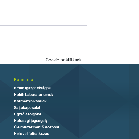
Cookie beállítások
Kapcsolat
Nébih Igazgatóságok
Nébih Laboratóriumok
Kormányhivatalok
Sajtókapcsolat
Ügyfélszolgálat
Hatósági jogsegély
Élelmiszermentő Központ
Hírlevél feliratkozás