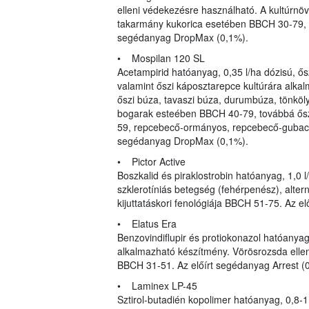
elleni védekezésre használható. A kultúrnövé
takarmány kukorica esetében BBCH 30-79, 
segédanyag DropMax (0,1%).
• Mospilan 120 SL
Acetampirid hatóanyag, 0,35 l/ha dózisú, ősz
valamint őszi káposztarepce kultúrára alkal
őszi búza, tavaszi búza, durumbúza, tönkölyb
bogarak esteében BBCH 40-79, továbbá ős
59, repcebecő-ormányos, repcebecő-gubacs
segédanyag DropMax (0,1%).
• Pictor Active
Boszkalid és piraklostrobin hatóanyag, 1,0 
szklerotíniás betegség (fehérpenész), alter
kijuttatáskori fenológiája BBCH 51-75. Az el
• Elatus Era
Benzovindiflupir és protiokonazol hatóanyag,
alkalmazható készítmény. Vörösrozsda ellen 
BBCH 31-51. Az előírt segédanyag Arrest (0,
• Laminex LP-45
Sztirol-butadién kopolimer hatóanyag, 0,8-1