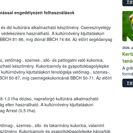
TO
módos
egész
ttatással engedélyezett felhasználások
felha
célja
lehet
és dió kultúrára alkalmazható készítmény. Cseresznyelégy
Az Or
i védekezésre használható. A kultúrnövény kijuttatáskori
felha
 BBCH 81-86, míg diónál BBCH 74-84. Az előírt segédanyag
terme
2026. 
Kert
ú, vetőmag-, szemes-, siló- és pattogatni való kukorica,
taná
azható készítmény. Kukoricamoly és gyapottokbagolylepke
A gri
 kultúrnövény kijuttatáskori fenológiája vetőmag-, szemes-,
formá
 BBCH 50-87, míg csemegekukoricánál BBCH 50-71. Az előírt
romlá
TO
szapo
sütög
techni
8-1,0 l/ha dózisú, napraforgó kultúrára alkalmazható
alapa
ág ellen használható. A kultúrnövény kijuttatáskori
higié
g Arrest (0,5 l/ha).
hőkez
tárol
Hivat
etőmag-, szemes-, siló- és takarmány kukorica, valamint
a biz
szítmény. Kukoricamoly és gyapottokbagolylepke károsítók