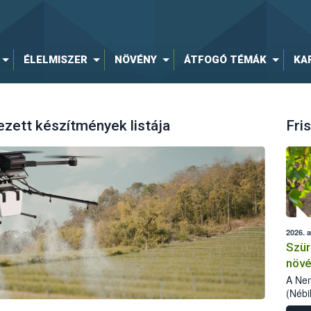
ÉLELMISZER
NÖVÉNY
ÁTFOGÓ TÉMÁK
KA
ezett készítmények listája
Fris
2026. 
Szür
növé
szől
A Nem
(Nébi
Klart