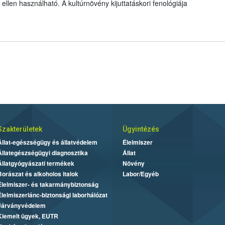
llen használható. A kultúrnövény kijuttatáskori fenológiája
Szakterületek
Ügyintézés
Állat-egészségügy és állatvédelem
Élelmiszer
Állategészségügyi diagnosztika
Állat
Állatgyógyászati termékek
Növény
Borászat és alkoholos italok
Labor/Egyéb
Élelmiszer- és takarmánybiztonság
Élelmiszerlánc-biztonsági laborhálózat
Járványvédelem
Kiemelt ügyek, EUTR