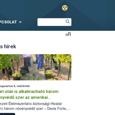
PCSOLAT
s hírek
augusztus 6, csütörtök
et után is alkalmazható három
nyvédő szer az amerikai
őkabóca ellen
zeti Élelmiszerlánc-biztonsági Hivatal
h) három növényvédő szer – Decis Forte,
an 24 EW, Oroganic – engedélyokiratát