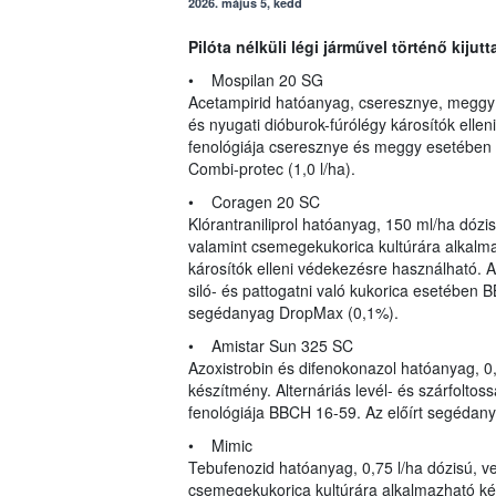
2026. május 5, kedd
Pilóta nélküli légi járművel történő kiju
• Mospilan 20 SG
Acetampirid hatóanyag, cseresznye, meggy 
és nyugati dióburok-fúrólégy károsítók ellen
fenológiája cseresznye és meggy esetében
Combi-protec (1,0 l/ha).
• Coragen 20 SC
Klórantraniliprol hatóanyag, 150 ml/ha dózis
valamint csemegekukorica kultúrára alkalm
károsítók elleni védekezésre használható. A
siló- és pattogatni való kukorica esetében
segédanyag DropMax (0,1%).
• Amistar Sun 325 SC
Azoxistrobin és difenokonazol hatóanyag, 0,
készítmény. Alternáriás levél- és szárfoltoss
fenológiája BBCH 16-59. Az előírt segédanya
• Mimic
Tebufenozid hatóanyag, 0,75 l/ha dózisú, v
csemegekukorica kultúrára alkalmazható ké