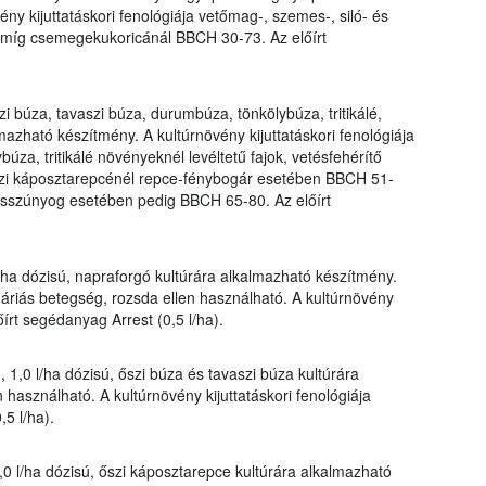
ny kijuttatáskori fenológiája vetőmag-, szemes-, siló- és
míg csemegekukoricánál BBCH 30-73. Az előírt
i búza, tavaszi búza, durumbúza, tönkölybúza, tritikálé,
mazható készítmény. A kultúrnövény kijuttatáskori fenológiája
úza, tritikálé növényeknél levéltetű fajok, vetésfehérítő
zi káposztarepcénél repce-fénybogár esetében BBCH 51-
szúnyog esetében pedig BBCH 65-80. Az előírt
l/ha dózisú, napraforgó kultúrára alkalmazható készítmény.
náriás betegség, rozsda ellen használható. A kultúrnövény
őírt segédanyag Arrest (0,5 l/ha).
 1,0 l/ha dózisú, őszi búza és tavaszi búza kultúrára
használható. A kultúrnövény kijuttatáskori fenológiája
5 l/ha).
,0 l/ha dózisú, őszi káposztarepce kultúrára alkalmazható