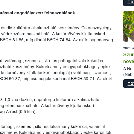
TO
kőris
jelen
ttatással engedélyezett felhasználások
talál
azono
folyta
és dió kultúrára alkalmazható készítmény. Cseresznyelégy
intéz
i védekezésre használható. A kultúrnövény kijuttatáskori
össze
 BBCH 81-86, míg diónál BBCH 74-84. Az előírt segédanyag
érdek
2026. 
Szür
ú, vetőmag-, szemes-, siló- és pattogatni való kukorica,
növé
azható készítmény. Kukoricamoly és gyapottokbagolylepke
szől
A Nem
 kultúrnövény kijuttatáskori fenológiája vetőmag-, szemes-,
(Nébi
 BBCH 50-87, míg csemegekukoricánál BBCH 50-71. Az előírt
Klart
TO
módos
egész
felha
8-1,0 l/ha dózisú, napraforgó kultúrára alkalmazható
célja
ág ellen használható. A kultúrnövény kijuttatáskori
lehet
g Arrest (0,5 l/ha).
Az Or
felha
terme
etőmag-, szemes-, siló- és takarmány kukorica, valamint
szítmény. Kukoricamoly és gyapottokbagolylepke károsítók