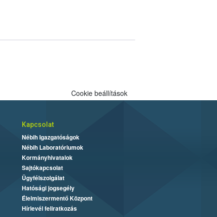
Cookie beállítások
Kapcsolat
Nébih Igazgatóságok
Nébih Laboratóriumok
Kormányhivatalok
Sajtókapcsolat
Ügyfélszolgálat
Hatósági jogsegély
Élelmiszermentő Központ
Hírlevél feliratkozás