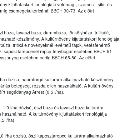
ny kijuttatáskori fenológiája vetőmag-, szemes-, siló- és
míg csemegekukoricánál BBCH 30-73. Az előírt
i búza, tavaszi búza, durumbúza, tönkölybúza, tritikálé,
mazható készítmény. A kultúrnövény kijuttatáskori fenológiája
úza, tritikálé növényeknél levéltetű fajok, vetésfehérítő
zi káposztarepcénél repce-fénybogár esetében BBCH 51-
szúnyog esetében pedig BBCH 65-80. Az előírt
l/ha dózisú, napraforgó kultúrára alkalmazható készítmény.
náriás betegség, rozsda ellen használható. A kultúrnövény
őírt segédanyag Arrest (0,5 l/ha).
 1,0 l/ha dózisú, őszi búza és tavaszi búza kultúrára
használható. A kultúrnövény kijuttatáskori fenológiája
5 l/ha).
,0 l/ha dózisú, őszi káposztarepce kultúrára alkalmazható