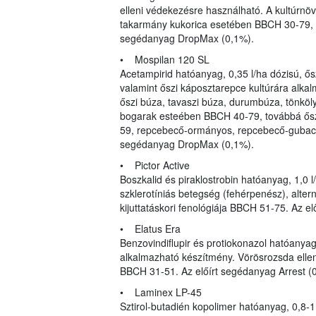
elleni védekezésre használható. A kultúrnövé
takarmány kukorica esetében BBCH 30-79, 
segédanyag DropMax (0,1%).
• Mospilan 120 SL
Acetampirid hatóanyag, 0,35 l/ha dózisú, ősz
valamint őszi káposztarepce kultúrára alkal
őszi búza, tavaszi búza, durumbúza, tönkölyb
bogarak esteében BBCH 40-79, továbbá ős
59, repcebecő-ormányos, repcebecő-gubacs
segédanyag DropMax (0,1%).
• Pictor Active
Boszkalid és piraklostrobin hatóanyag, 1,0 
szklerotíniás betegség (fehérpenész), alter
kijuttatáskori fenológiája BBCH 51-75. Az el
• Elatus Era
Benzovindiflupir és protiokonazol hatóanyag,
alkalmazható készítmény. Vörösrozsda ellen 
BBCH 31-51. Az előírt segédanyag Arrest (0,
• Laminex LP-45
Sztirol-butadién kopolimer hatóanyag, 0,8-1