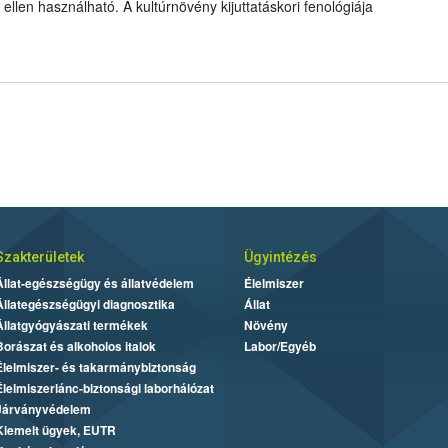
llen használható. A kultúrnövény kijuttatáskori fenológiája
Szakterületek
Ügyintézés
Állat-egészségügy és állatvédelem
Élelmiszer
Állategészségügyi diagnosztika
Állat
Állatgyógyászati termékek
Növény
Borászat és alkoholos italok
Labor/Egyéb
Élelmiszer- és takarmánybiztonság
Élelmiszerlánc-biztonsági laborhálózat
Járványvédelem
Kiemelt ügyek, EUTR