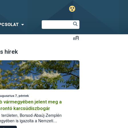
PCSOLAT
s hírek
augusztus 7, péntek
b vármegyében jelent meg a
srontó karcsúdíszbogár
 területen, Borsod-Abaúj-Zemplén
gyében is igazolta a Nemzeti
iszerlánc-biztonsági Hivatal (Nébih) a