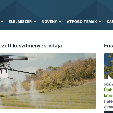
ÉLELMISZER
NÖVÉNY
ÁTFOGÓ TÉMÁK
KA
ezett készítmények listája
Fris
2026. 
Újab
kőri
Újabb
várme
Élelm