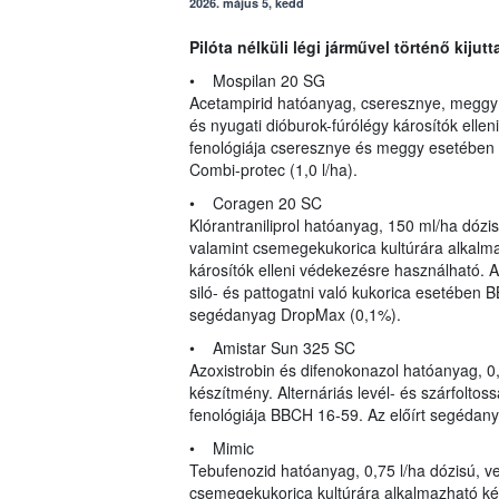
2026. május 5, kedd
Pilóta nélküli légi járművel történő kiju
• Mospilan 20 SG
Acetampirid hatóanyag, cseresznye, meggy 
és nyugati dióburok-fúrólégy károsítók ellen
fenológiája cseresznye és meggy esetében
Combi-protec (1,0 l/ha).
• Coragen 20 SC
Klórantraniliprol hatóanyag, 150 ml/ha dózis
valamint csemegekukorica kultúrára alkalm
károsítók elleni védekezésre használható. A
siló- és pattogatni való kukorica esetében
segédanyag DropMax (0,1%).
• Amistar Sun 325 SC
Azoxistrobin és difenokonazol hatóanyag, 0,
készítmény. Alternáriás levél- és szárfoltoss
fenológiája BBCH 16-59. Az előírt segédanya
• Mimic
Tebufenozid hatóanyag, 0,75 l/ha dózisú, v
csemegekukorica kultúrára alkalmazható ké