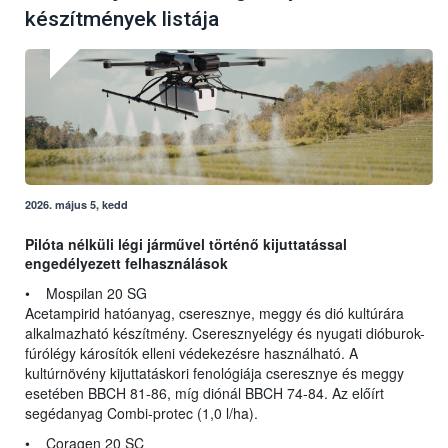
készítmények listája
2026. május 5, kedd
Pilóta nélküli légi járművel történő kijuttatással
engedélyezett felhasználások
• Mospilan 20 SG
Acetampirid hatóanyag, cseresznye, meggy és dió kultúrára
alkalmazható készítmény. Cseresznyelégy és nyugati dióburok-
fúrólégy károsítók elleni védekezésre használható. A
kultúrnövény kijuttatáskori fenológiája cseresznye és meggy
esetében BBCH 81-86, míg diónál BBCH 74-84. Az előírt
segédanyag Combi-protec (1,0 l/ha).
• Coragen 20 SC