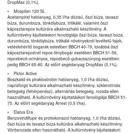
DropMax (0,1%).
• Mospilan 120 SL
Acetampirid hatóanyag, 0,35 l/ha dózisú, őszi búza, tavaszi
búza, durumbúza, tönkölybúza, tritikálé, valamint őszi
káposztarepce kultúrára alkalmazható készítmény. A
kultúrnövény kijuttatáskori fenológiája őszi búza, tavaszi búza,
durumbúza, tönkölybúza, tritikálé növényeknél levéltetű fajok,
vetésfehérítő bogarak esteében BBCH 40-79, továbbá őszi
káposztarepcénél repce-fénybogár esetében BBCH 51-59,
repcebecő-ormányos, repcebecő-gubacsszúnyog esetében
pedig BBCH 65-80. Az előírt segédanyag DropMax (0,1%).
• Pictor Active
Boszkalid és piraklostrobin hatóanyag, 1,0 l/ha dózisú,
napraforgó kultúrára alkalmazható készítmény. szklerotíniás
betegség (fehérpenész), alternáriás betegség, rozsda ellen
használható. A kultúrnövény kijuttatáskori fenológiája BBCH 51-
75. Az előírt segédanyag Arrest (0,5 l/ha).
• Elatus Era
Benzovindiflupir és protiokonazol hatóanyag, 1,0 l/ha dózisú,
őszi búza és tavaszi búza kultúrára alkalmazható készítmény.
Vörösrozsda ellen használható. A kultúrnövény kijuttatáskori