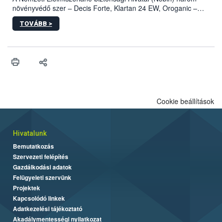
növényvédő szer – Decis Forte, Klartan 24 EW, Oroganic –
engedélyokiratát módosította, így azok a szüretet követően,
TOVÁBB >
egészen a vesszőérettség (BBCH 91) stádiumáig
felhasználhatóak a szőlőben. A kiterjesztések célja, hogy a korai
érésű szőlőkben is legyen lehetőség a károsító elleni további
védekezésre. Az Oroganic készítmény kis kiszerelésben kiskerti
felhasználók számára is elérhető és ökológiai termesztésben is
engedélyezett.
Cookie beállítások
Hivatalunk
Bemutatkozás
Szervezeti felépítés
Gazdálkodási adatok
Felügyeleti szervünk
Projektek
Kapcsolódó linkek
Adatkezelési tájékoztató
Akadálymentességi nyilatkozat