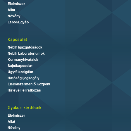
Élelmiszer
Állat
Növény
Labor/Egyéb
Kapcsolat
Nébih Igazgatóságok
Nébih Laboratóriumok
Kormányhivatalok
Sajtókapcsolat
Ügyfélszolgálat
Hatósági jogsegély
Élelmiszermentő Központ
Hírlevél feliratkozás
Gyakori kérdések
Élelmiszer
Állat
Növény