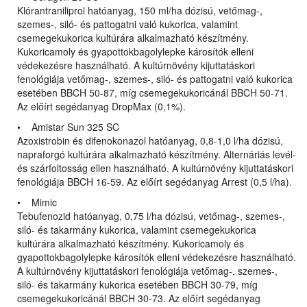
Klórantraniliprol hatóanyag, 150 ml/ha dózisú, vetőmag-,
szemes-, siló- és pattogatni való kukorica, valamint
csemegekukorica kultúrára alkalmazható készítmény.
Kukoricamoly és gyapottokbagolylepke károsítók elleni
védekezésre használható. A kultúrnövény kijuttatáskori
fenológiája vetőmag-, szemes-, siló- és pattogatni való kukorica
esetében BBCH 50-87, míg csemegekukoricánál BBCH 50-71.
Az előírt segédanyag DropMax (0,1%).
• Amistar Sun 325 SC
Azoxistrobin és difenokonazol hatóanyag, 0,8-1,0 l/ha dózisú,
napraforgó kultúrára alkalmazható készítmény. Alternáriás levél-
és szárfoltosság ellen használható. A kultúrnövény kijuttatáskori
fenológiája BBCH 16-59. Az előírt segédanyag Arrest (0,5 l/ha).
• Mimic
Tebufenozid hatóanyag, 0,75 l/ha dózisú, vetőmag-, szemes-,
siló- és takarmány kukorica, valamint csemegekukorica
kultúrára alkalmazható készítmény. Kukoricamoly és
gyapottokbagolylepke károsítók elleni védekezésre használható.
A kultúrnövény kijuttatáskori fenológiája vetőmag-, szemes-,
siló- és takarmány kukorica esetében BBCH 30-79, míg
csemegekukoricánál BBCH 30-73. Az előírt segédanyag