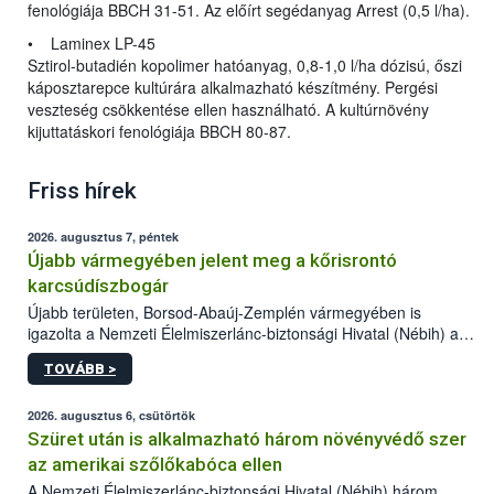
fenológiája BBCH 31-51. Az előírt segédanyag Arrest (0,5 l/ha).
• Laminex LP-45
Sztirol-butadién kopolimer hatóanyag, 0,8-1,0 l/ha dózisú, őszi
káposztarepce kultúrára alkalmazható készítmény. Pergési
veszteség csökkentése ellen használható. A kultúrnövény
kijuttatáskori fenológiája BBCH 80-87.
Friss hírek
2026. augusztus 7, péntek
Újabb vármegyében jelent meg a kőrisrontó
karcsúdíszbogár
Újabb területen, Borsod-Abaúj-Zemplén vármegyében is
igazolta a Nemzeti Élelmiszerlánc-biztonsági Hivatal (Nébih) a
kőrisrontó karcsúdíszbogár (Agrilus planipennis) jelenlétét. A
TOVÁBB >
kártevőt nem csak színcsapdában találták meg, de már fertőzött
fában is azonosították. A növényvédelmi szakemberek folytatják
az intenzív felderítést, emellett az intézkedéseket a szlovák
2026. augusztus 6, csütörtök
hatósággal is összehangolják a terjedés megállítása érdekében.
Szüret után is alkalmazható három növényvédő szer
az amerikai szőlőkabóca ellen
A Nemzeti Élelmiszerlánc-biztonsági Hivatal (Nébih) három