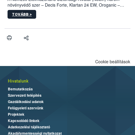
növényvédő szer – Decis Forte, Klartan 24 EW, Oroganic –
engedélyokiratát módosította, így azok a szüretet követően,
TOVÁBB >
egészen a vesszőérettség (BBCH 91) stádiumáig
felhasználhatóak a szőlőben. A kiterjesztések célja, hogy a korai
érésű szőlőkben is legyen lehetőség a károsító elleni további
védekezésre. Az Oroganic készítmény kis kiszerelésben kiskerti
felhasználók számára is elérhető és ökológiai termesztésben is
engedélyezett.
Cookie beállítások
Hivatalunk
Bemutatkozás
Szervezeti felépítés
Gazdálkodási adatok
Felügyeleti szervünk
Projektek
Kapcsolódó linkek
Adatkezelési tájékoztató
Akadálymentességi nyilatkozat