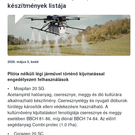
készítmények listája
2026. május 5, kedd
Pilóta nélküli légi járművel történő kijuttatással
engedélyezett felhasználások
• Mospilan 20 SG
Acetampirid hatóanyag, cseresznye, meggy és dió kultúrára
alkalmazható készítmény. Cseresznyelégy és nyugati dióburok-
fúrólégy károsítók elleni védekezésre használható. A
kultúrnövény kijuttatáskori fenológiája cseresznye és meggy
esetében BBCH 81-86, míg diónál BBCH 74-84. Az előírt
segédanyag Combi-protec (1,0 l/ha).
• Coragen 20 SC