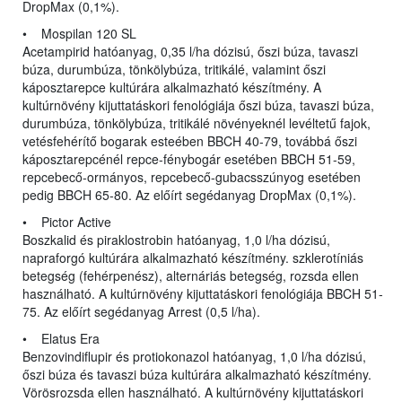
DropMax (0,1%).
• Mospilan 120 SL
Acetampirid hatóanyag, 0,35 l/ha dózisú, őszi búza, tavaszi
búza, durumbúza, tönkölybúza, tritikálé, valamint őszi
káposztarepce kultúrára alkalmazható készítmény. A
kultúrnövény kijuttatáskori fenológiája őszi búza, tavaszi búza,
durumbúza, tönkölybúza, tritikálé növényeknél levéltetű fajok,
vetésfehérítő bogarak esteében BBCH 40-79, továbbá őszi
káposztarepcénél repce-fénybogár esetében BBCH 51-59,
repcebecő-ormányos, repcebecő-gubacsszúnyog esetében
pedig BBCH 65-80. Az előírt segédanyag DropMax (0,1%).
• Pictor Active
Boszkalid és piraklostrobin hatóanyag, 1,0 l/ha dózisú,
napraforgó kultúrára alkalmazható készítmény. szklerotíniás
betegség (fehérpenész), alternáriás betegség, rozsda ellen
használható. A kultúrnövény kijuttatáskori fenológiája BBCH 51-
75. Az előírt segédanyag Arrest (0,5 l/ha).
• Elatus Era
Benzovindiflupir és protiokonazol hatóanyag, 1,0 l/ha dózisú,
őszi búza és tavaszi búza kultúrára alkalmazható készítmény.
Vörösrozsda ellen használható. A kultúrnövény kijuttatáskori