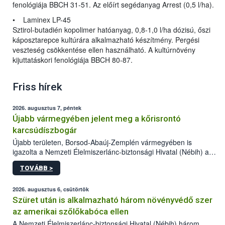
fenológiája BBCH 31-51. Az előírt segédanyag Arrest (0,5 l/ha).
• Laminex LP-45
Sztirol-butadién kopolimer hatóanyag, 0,8-1,0 l/ha dózisú, őszi
káposztarepce kultúrára alkalmazható készítmény. Pergési
veszteség csökkentése ellen használható. A kultúrnövény
kijuttatáskori fenológiája BBCH 80-87.
Friss hírek
2026. augusztus 7, péntek
Újabb vármegyében jelent meg a kőrisrontó
karcsúdíszbogár
Újabb területen, Borsod-Abaúj-Zemplén vármegyében is
igazolta a Nemzeti Élelmiszerlánc-biztonsági Hivatal (Nébih) a
kőrisrontó karcsúdíszbogár (Agrilus planipennis) jelenlétét. A
TOVÁBB >
kártevőt nem csak színcsapdában találták meg, de már fertőzött
fában is azonosították. A növényvédelmi szakemberek folytatják
az intenzív felderítést, emellett az intézkedéseket a szlovák
2026. augusztus 6, csütörtök
hatósággal is összehangolják a terjedés megállítása érdekében.
Szüret után is alkalmazható három növényvédő szer
az amerikai szőlőkabóca ellen
A Nemzeti Élelmiszerlánc-biztonsági Hivatal (Nébih) három