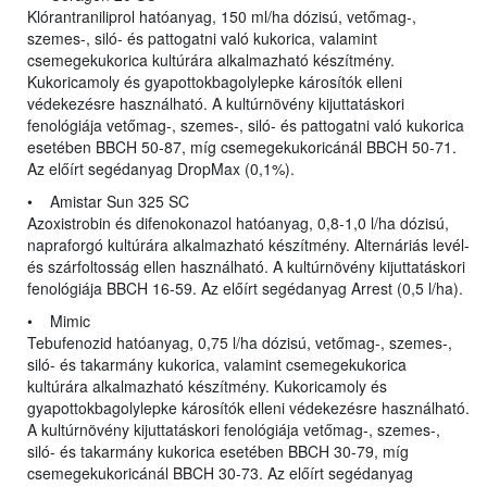
Klórantraniliprol hatóanyag, 150 ml/ha dózisú, vetőmag-,
szemes-, siló- és pattogatni való kukorica, valamint
csemegekukorica kultúrára alkalmazható készítmény.
Kukoricamoly és gyapottokbagolylepke károsítók elleni
védekezésre használható. A kultúrnövény kijuttatáskori
fenológiája vetőmag-, szemes-, siló- és pattogatni való kukorica
esetében BBCH 50-87, míg csemegekukoricánál BBCH 50-71.
Az előírt segédanyag DropMax (0,1%).
• Amistar Sun 325 SC
Azoxistrobin és difenokonazol hatóanyag, 0,8-1,0 l/ha dózisú,
napraforgó kultúrára alkalmazható készítmény. Alternáriás levél-
és szárfoltosság ellen használható. A kultúrnövény kijuttatáskori
fenológiája BBCH 16-59. Az előírt segédanyag Arrest (0,5 l/ha).
• Mimic
Tebufenozid hatóanyag, 0,75 l/ha dózisú, vetőmag-, szemes-,
siló- és takarmány kukorica, valamint csemegekukorica
kultúrára alkalmazható készítmény. Kukoricamoly és
gyapottokbagolylepke károsítók elleni védekezésre használható.
A kultúrnövény kijuttatáskori fenológiája vetőmag-, szemes-,
siló- és takarmány kukorica esetében BBCH 30-79, míg
csemegekukoricánál BBCH 30-73. Az előírt segédanyag