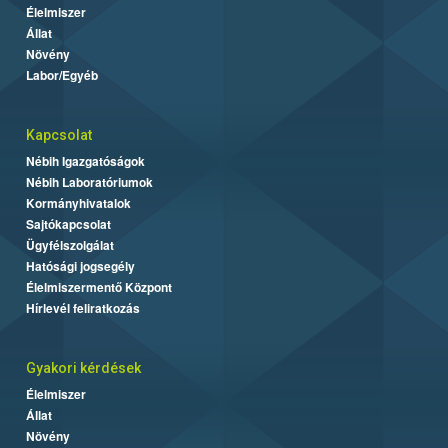
Élelmiszer
Állat
Növény
Labor/Egyéb
Kapcsolat
Nébih Igazgatóságok
Nébih Laboratóriumok
Kormányhivatalok
Sajtókapcsolat
Ügyfélszolgálat
Hatósági jogsegély
Élelmiszermentő Központ
Hírlevél feliratkozás
Gyakori kérdések
Élelmiszer
Állat
Növény