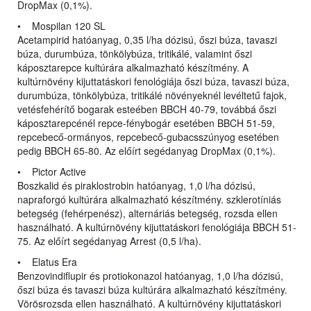
DropMax (0,1%).
• Mospilan 120 SL
Acetampirid hatóanyag, 0,35 l/ha dózisú, őszi búza, tavaszi
búza, durumbúza, tönkölybúza, tritikálé, valamint őszi
káposztarepce kultúrára alkalmazható készítmény. A
kultúrnövény kijuttatáskori fenológiája őszi búza, tavaszi búza,
durumbúza, tönkölybúza, tritikálé növényeknél levéltetű fajok,
vetésfehérítő bogarak esteében BBCH 40-79, továbbá őszi
káposztarepcénél repce-fénybogár esetében BBCH 51-59,
repcebecő-ormányos, repcebecő-gubacsszúnyog esetében
pedig BBCH 65-80. Az előírt segédanyag DropMax (0,1%).
• Pictor Active
Boszkalid és piraklostrobin hatóanyag, 1,0 l/ha dózisú,
napraforgó kultúrára alkalmazható készítmény. szklerotíniás
betegség (fehérpenész), alternáriás betegség, rozsda ellen
használható. A kultúrnövény kijuttatáskori fenológiája BBCH 51-
75. Az előírt segédanyag Arrest (0,5 l/ha).
• Elatus Era
Benzovindiflupir és protiokonazol hatóanyag, 1,0 l/ha dózisú,
őszi búza és tavaszi búza kultúrára alkalmazható készítmény.
Vörösrozsda ellen használható. A kultúrnövény kijuttatáskori