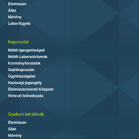
Élelmiszer
Állat
Növény
Labor/Egyéb
Kapcsolat
Nébih Igazgatóságok
Nébih Laboratóriumok
Kormányhivatalok
Sajtókapcsolat
Ügyfélszolgálat
Hatósági jogsegély
Élelmiszermentő Központ
Hírlevél feliratkozás
Gyakori kérdések
Élelmiszer
Állat
Növény