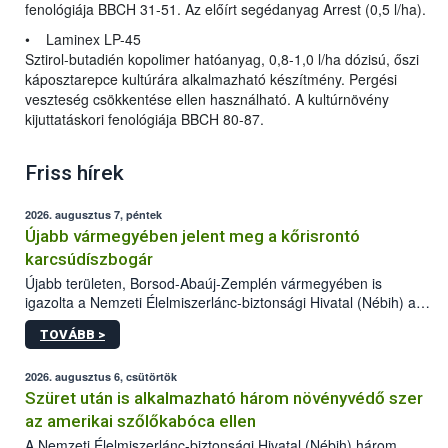
fenológiája BBCH 31-51. Az előírt segédanyag Arrest (0,5 l/ha).
• Laminex LP-45
Sztirol-butadién kopolimer hatóanyag, 0,8-1,0 l/ha dózisú, őszi
káposztarepce kultúrára alkalmazható készítmény. Pergési
veszteség csökkentése ellen használható. A kultúrnövény
kijuttatáskori fenológiája BBCH 80-87.
Friss hírek
2026. augusztus 7, péntek
Újabb vármegyében jelent meg a kőrisrontó
karcsúdíszbogár
Újabb területen, Borsod-Abaúj-Zemplén vármegyében is
igazolta a Nemzeti Élelmiszerlánc-biztonsági Hivatal (Nébih) a
kőrisrontó karcsúdíszbogár (Agrilus planipennis) jelenlétét. A
TOVÁBB >
kártevőt nem csak színcsapdában találták meg, de már fertőzött
fában is azonosították. A növényvédelmi szakemberek folytatják
az intenzív felderítést, emellett az intézkedéseket a szlovák
2026. augusztus 6, csütörtök
hatósággal is összehangolják a terjedés megállítása érdekében.
Szüret után is alkalmazható három növényvédő szer
az amerikai szőlőkabóca ellen
A Nemzeti Élelmiszerlánc-biztonsági Hivatal (Nébih) három