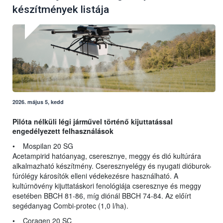
készítmények listája
2026. május 5, kedd
Pilóta nélküli légi járművel történő kijuttatással
engedélyezett felhasználások
• Mospilan 20 SG
Acetampirid hatóanyag, cseresznye, meggy és dió kultúrára
alkalmazható készítmény. Cseresznyelégy és nyugati dióburok-
fúrólégy károsítók elleni védekezésre használható. A
kultúrnövény kijuttatáskori fenológiája cseresznye és meggy
esetében BBCH 81-86, míg diónál BBCH 74-84. Az előírt
segédanyag Combi-protec (1,0 l/ha).
• Coragen 20 SC