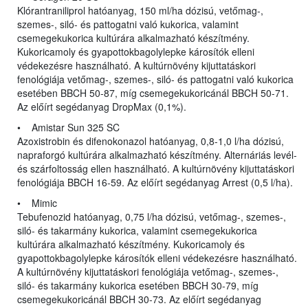
Klórantraniliprol hatóanyag, 150 ml/ha dózisú, vetőmag-,
szemes-, siló- és pattogatni való kukorica, valamint
csemegekukorica kultúrára alkalmazható készítmény.
Kukoricamoly és gyapottokbagolylepke károsítók elleni
védekezésre használható. A kultúrnövény kijuttatáskori
fenológiája vetőmag-, szemes-, siló- és pattogatni való kukorica
esetében BBCH 50-87, míg csemegekukoricánál BBCH 50-71.
Az előírt segédanyag DropMax (0,1%).
• Amistar Sun 325 SC
Azoxistrobin és difenokonazol hatóanyag, 0,8-1,0 l/ha dózisú,
napraforgó kultúrára alkalmazható készítmény. Alternáriás levél-
és szárfoltosság ellen használható. A kultúrnövény kijuttatáskori
fenológiája BBCH 16-59. Az előírt segédanyag Arrest (0,5 l/ha).
• Mimic
Tebufenozid hatóanyag, 0,75 l/ha dózisú, vetőmag-, szemes-,
siló- és takarmány kukorica, valamint csemegekukorica
kultúrára alkalmazható készítmény. Kukoricamoly és
gyapottokbagolylepke károsítók elleni védekezésre használható.
A kultúrnövény kijuttatáskori fenológiája vetőmag-, szemes-,
siló- és takarmány kukorica esetében BBCH 30-79, míg
csemegekukoricánál BBCH 30-73. Az előírt segédanyag