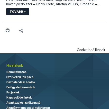
növényvédő szer – Decis Forte, Klartan 24 EW, Oroganic –
engedélyokiratát módosította, így azok a szüretet követően,
TOVÁBB >
egészen a vesszőérettség (BBCH 91) stádiumáig
felhasználhatóak a szőlőben. A kiterjesztések célja, hogy a korai
érésű szőlőkben is legyen lehetőség a károsító elleni további
védekezésre. Az Oroganic készítmény kis kiszerelésben kiskerti
felhasználók számára is elérhető és ökológiai termesztésben is
engedélyezett.
Cookie beállítások
Hivatalunk
Bemutatkozás
Szervezeti felépítés
Gazdálkodási adatok
Felügyeleti szervünk
Projektek
Kapcsolódó linkek
Adatkezelési tájékoztató
Akadálymentességi nyilatkozat