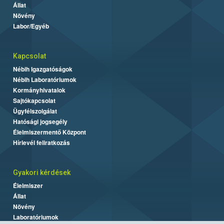
Állat
Növény
Labor/Egyéb
Kapcsolat
Nébih Igazgatóságok
Nébih Laboratóriumok
Kormányhivatalok
Sajtókapcsolat
Ügyfélszolgálat
Hatósági jogsegély
Élelmiszermentő Központ
Hírlevél feliratkozás
Gyakori kérdések
Élelmiszer
Állat
Növény
Laboratóriumok