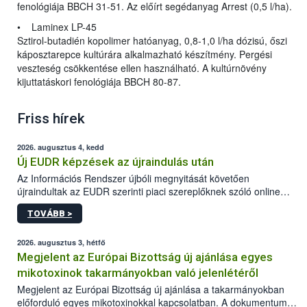
fenológiája BBCH 31-51. Az előírt segédanyag Arrest (0,5 l/ha).
• Laminex LP-45
Sztirol-butadién kopolimer hatóanyag, 0,8-1,0 l/ha dózisú, őszi
káposztarepce kultúrára alkalmazható készítmény. Pergési
veszteség csökkentése ellen használható. A kultúrnövény
kijuttatáskori fenológiája BBCH 80-87.
Friss hírek
2026. augusztus 4, kedd
Új EUDR képzések az újraindulás után
Az Információs Rendszer újbóli megnyitását követően
újraindultak az EUDR szerinti piaci szereplőknek szóló online
képzések.
TOVÁBB >
2026. augusztus 3, hétfő
Megjelent az Európai Bizottság új ajánlása egyes
mikotoxinok takarmányokban való jelenlétéről
Megjelent az Európai Bizottság új ajánlása a takarmányokban
előforduló egyes mikotoxinokkal kapcsolatban. A dokumentum