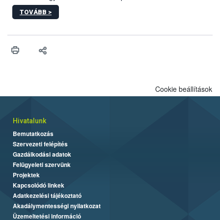
2027-től új irányértékek alkalmazását írja elő, és a jelenleg
TOVÁBB >
hatályos uniós ajánlások helyébe lép.
Cookie beállítások
Hivatalunk
Bemutatkozás
Szervezeti felépítés
Gazdálkodási adatok
Felügyeleti szervünk
Projektek
Kapcsolódó linkek
Adatkezelési tájékoztató
Akadálymentességi nyilatkozat
Üzemeltetési információ