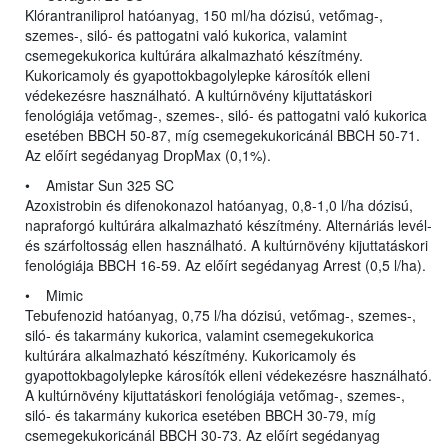
Klórantraniliprol hatóanyag, 150 ml/ha dózisú, vetőmag-,
szemes-, siló- és pattogatni való kukorica, valamint
csemegekukorica kultúrára alkalmazható készítmény.
Kukoricamoly és gyapottokbagolylepke károsítók elleni
védekezésre használható. A kultúrnövény kijuttatáskori
fenológiája vetőmag-, szemes-, siló- és pattogatni való kukorica
esetében BBCH 50-87, míg csemegekukoricánál BBCH 50-71.
Az előírt segédanyag DropMax (0,1%).
• Amistar Sun 325 SC
Azoxistrobin és difenokonazol hatóanyag, 0,8-1,0 l/ha dózisú,
napraforgó kultúrára alkalmazható készítmény. Alternáriás levél-
és szárfoltosság ellen használható. A kultúrnövény kijuttatáskori
fenológiája BBCH 16-59. Az előírt segédanyag Arrest (0,5 l/ha).
• Mimic
Tebufenozid hatóanyag, 0,75 l/ha dózisú, vetőmag-, szemes-,
siló- és takarmány kukorica, valamint csemegekukorica
kultúrára alkalmazható készítmény. Kukoricamoly és
gyapottokbagolylepke károsítók elleni védekezésre használható.
A kultúrnövény kijuttatáskori fenológiája vetőmag-, szemes-,
siló- és takarmány kukorica esetében BBCH 30-79, míg
csemegekukoricánál BBCH 30-73. Az előírt segédanyag