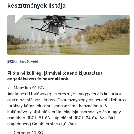
készítmények listája
2026. május 5, kedd
Pilóta nélküli légi járművel történő kijuttatással
engedélyezett felhasználások
• Mospilan 20 SG
Acetampirid hatóanyag, cseresznye, meggy és dió kultúrára
alkalmazható készítmény. Cseresznyelégy és nyugati dióburok-
fúrólégy károsítók elleni védekezésre használható. A
kultúrnövény kijuttatáskori fenológiája cseresznye és meggy
esetében BBCH 81-86, míg diónál BBCH 74-84. Az előírt
segédanyag Combi-protec (1,0 l/ha).
• Coragen 20 SC