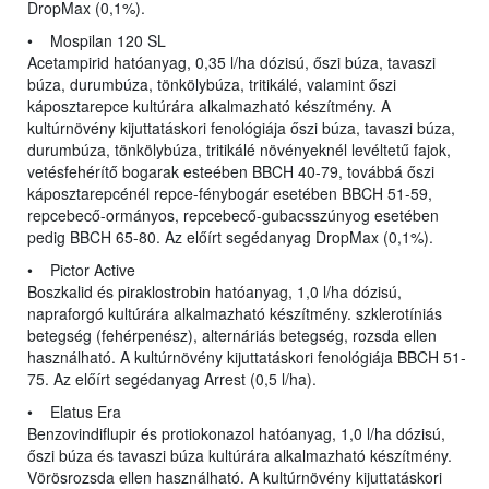
DropMax (0,1%).
• Mospilan 120 SL
Acetampirid hatóanyag, 0,35 l/ha dózisú, őszi búza, tavaszi
búza, durumbúza, tönkölybúza, tritikálé, valamint őszi
káposztarepce kultúrára alkalmazható készítmény. A
kultúrnövény kijuttatáskori fenológiája őszi búza, tavaszi búza,
durumbúza, tönkölybúza, tritikálé növényeknél levéltetű fajok,
vetésfehérítő bogarak esteében BBCH 40-79, továbbá őszi
káposztarepcénél repce-fénybogár esetében BBCH 51-59,
repcebecő-ormányos, repcebecő-gubacsszúnyog esetében
pedig BBCH 65-80. Az előírt segédanyag DropMax (0,1%).
• Pictor Active
Boszkalid és piraklostrobin hatóanyag, 1,0 l/ha dózisú,
napraforgó kultúrára alkalmazható készítmény. szklerotíniás
betegség (fehérpenész), alternáriás betegség, rozsda ellen
használható. A kultúrnövény kijuttatáskori fenológiája BBCH 51-
75. Az előírt segédanyag Arrest (0,5 l/ha).
• Elatus Era
Benzovindiflupir és protiokonazol hatóanyag, 1,0 l/ha dózisú,
őszi búza és tavaszi búza kultúrára alkalmazható készítmény.
Vörösrozsda ellen használható. A kultúrnövény kijuttatáskori