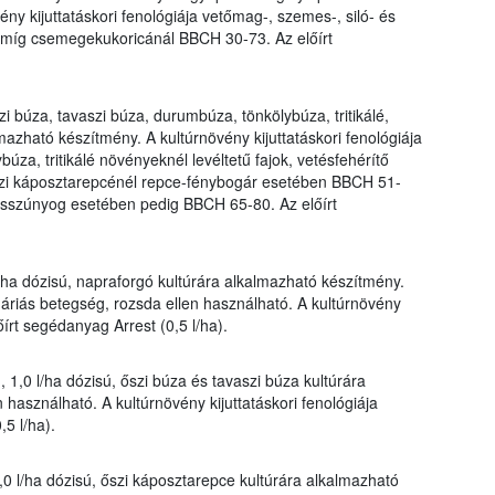
ny kijuttatáskori fenológiája vetőmag-, szemes-, siló- és
míg csemegekukoricánál BBCH 30-73. Az előírt
i búza, tavaszi búza, durumbúza, tönkölybúza, tritikálé,
mazható készítmény. A kultúrnövény kijuttatáskori fenológiája
úza, tritikálé növényeknél levéltetű fajok, vetésfehérítő
zi káposztarepcénél repce-fénybogár esetében BBCH 51-
szúnyog esetében pedig BBCH 65-80. Az előírt
l/ha dózisú, napraforgó kultúrára alkalmazható készítmény.
náriás betegség, rozsda ellen használható. A kultúrnövény
őírt segédanyag Arrest (0,5 l/ha).
 1,0 l/ha dózisú, őszi búza és tavaszi búza kultúrára
használható. A kultúrnövény kijuttatáskori fenológiája
5 l/ha).
,0 l/ha dózisú, őszi káposztarepce kultúrára alkalmazható