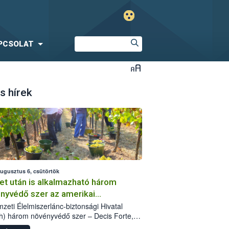
PCSOLAT
s hírek
augusztus 6, csütörtök
et után is alkalmazható három
nyvédő szer az amerikai
őkabóca ellen
zeti Élelmiszerlánc-biztonsági Hivatal
h) három növényvédő szer – Decis Forte,
an 24 EW, Oroganic – engedélyokiratát