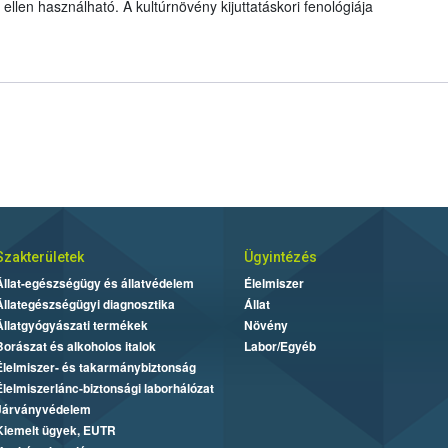
llen használható. A kultúrnövény kijuttatáskori fenológiája
Szakterületek
Ügyintézés
Állat-egészségügy és állatvédelem
Élelmiszer
Állategészségügyi diagnosztika
Állat
Állatgyógyászati termékek
Növény
Borászat és alkoholos italok
Labor/Egyéb
Élelmiszer- és takarmánybiztonság
Élelmiszerlánc-biztonsági laborhálózat
Járványvédelem
Kiemelt ügyek, EUTR