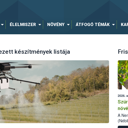
ÉLELMISZER
NÖVÉNY
ÁTFOGÓ TÉMÁK
KA
ezett készítmények listája
Fris
2026. 
Szür
növé
szől
A Nem
(Nébi
Klart