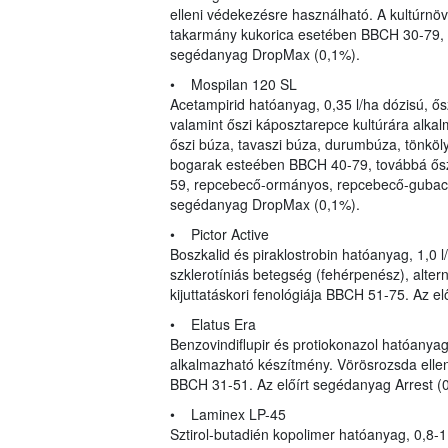
elleni védekezésre használható. A kultúrnövé
takarmány kukorica esetében BBCH 30-79, 
segédanyag DropMax (0,1%).
• Mospilan 120 SL
Acetampirid hatóanyag, 0,35 l/ha dózisú, ősz
valamint őszi káposztarepce kultúrára alkal
őszi búza, tavaszi búza, durumbúza, tönkölyb
bogarak esteében BBCH 40-79, továbbá ős
59, repcebecő-ormányos, repcebecő-gubacs
segédanyag DropMax (0,1%).
• Pictor Active
Boszkalid és piraklostrobin hatóanyag, 1,0 
szklerotíniás betegség (fehérpenész), alter
kijuttatáskori fenológiája BBCH 51-75. Az el
• Elatus Era
Benzovindiflupir és protiokonazol hatóanyag,
alkalmazható készítmény. Vörösrozsda ellen 
BBCH 31-51. Az előírt segédanyag Arrest (0,
• Laminex LP-45
Sztirol-butadién kopolimer hatóanyag, 0,8-1