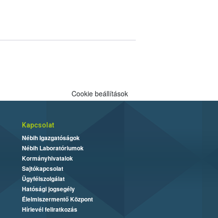
Cookie beállítások
Kapcsolat
Nébih Igazgatóságok
Nébih Laboratóriumok
Kormányhivatalok
Sajtókapcsolat
Ügyfélszolgálat
Hatósági jogsegély
Élelmiszermentő Központ
Hírlevél feliratkozás