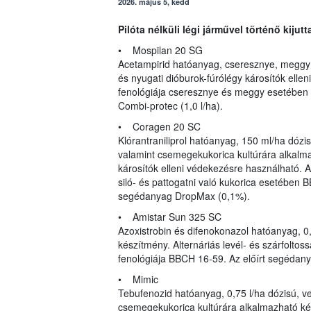
2026. május 5, kedd
Pilóta nélküli légi járművel történő kiju
• Mospilan 20 SG
Acetampirid hatóanyag, cseresznye, meggy 
és nyugati dióburok-fúrólégy károsítók ellen
fenológiája cseresznye és meggy esetében
Combi-protec (1,0 l/ha).
• Coragen 20 SC
Klórantraniliprol hatóanyag, 150 ml/ha dózis
valamint csemegekukorica kultúrára alkalm
károsítók elleni védekezésre használható. A
siló- és pattogatni való kukorica esetében
segédanyag DropMax (0,1%).
• Amistar Sun 325 SC
Azoxistrobin és difenokonazol hatóanyag, 0,
készítmény. Alternáriás levél- és szárfoltoss
fenológiája BBCH 16-59. Az előírt segédanya
• Mimic
Tebufenozid hatóanyag, 0,75 l/ha dózisú, v
csemegekukorica kultúrára alkalmazható ké