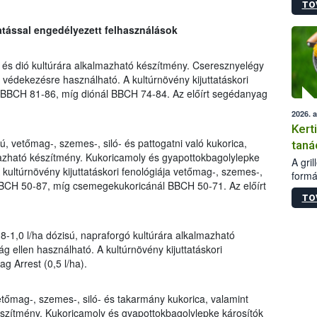
TO
módos
egész
ttatással engedélyezett felhasználások
felha
célja
lehet
és dió kultúrára alkalmazható készítmény. Cseresznyelégy
Az Or
i védekezésre használható. A kultúrnövény kijuttatáskori
felha
 BBCH 81-86, míg diónál BBCH 74-84. Az előírt segédanyag
terme
2026. 
Kert
ú, vetőmag-, szemes-, siló- és pattogatni való kukorica,
taná
azható készítmény. Kukoricamoly és gyapottokbagolylepke
A gri
 kultúrnövény kijuttatáskori fenológiája vetőmag-, szemes-,
formá
 BBCH 50-87, míg csemegekukoricánál BBCH 50-71. Az előírt
romlá
TO
szapo
sütög
techni
8-1,0 l/ha dózisú, napraforgó kultúrára alkalmazható
alapa
ág ellen használható. A kultúrnövény kijuttatáskori
higié
g Arrest (0,5 l/ha).
hőkez
tárol
Hivat
etőmag-, szemes-, siló- és takarmány kukorica, valamint
a biz
szítmény. Kukoricamoly és gyapottokbagolylepke károsítók