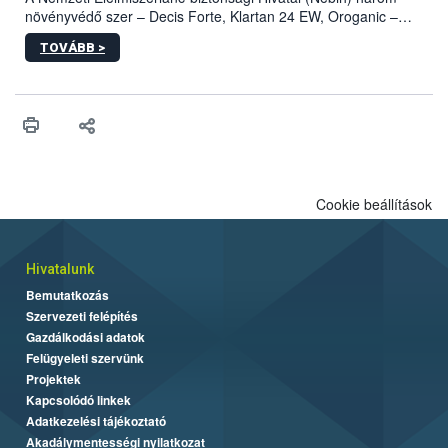
növényvédő szer – Decis Forte, Klartan 24 EW, Oroganic –
engedélyokiratát módosította, így azok a szüretet követően,
TOVÁBB >
egészen a vesszőérettség (BBCH 91) stádiumáig
felhasználhatóak a szőlőben. A kiterjesztések célja, hogy a korai
érésű szőlőkben is legyen lehetőség a károsító elleni további
védekezésre. Az Oroganic készítmény kis kiszerelésben kiskerti
felhasználók számára is elérhető és ökológiai termesztésben is
engedélyezett.
Cookie beállítások
Hivatalunk
Bemutatkozás
Szervezeti felépítés
Gazdálkodási adatok
Felügyeleti szervünk
Projektek
Kapcsolódó linkek
Adatkezelési tájékoztató
Akadálymentességi nyilatkozat