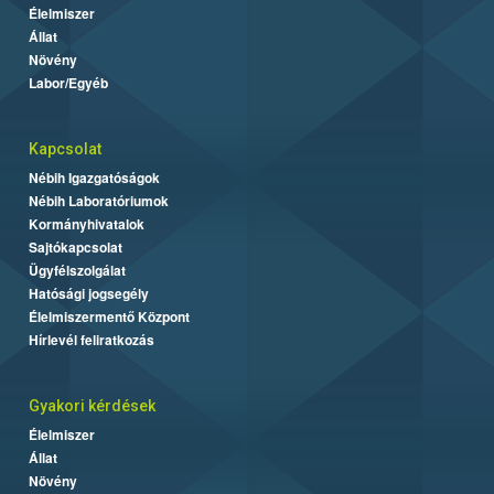
Élelmiszer
Állat
Növény
Labor/Egyéb
Kapcsolat
Nébih Igazgatóságok
Nébih Laboratóriumok
Kormányhivatalok
Sajtókapcsolat
Ügyfélszolgálat
Hatósági jogsegély
Élelmiszermentő Központ
Hírlevél feliratkozás
Gyakori kérdések
Élelmiszer
Állat
Növény