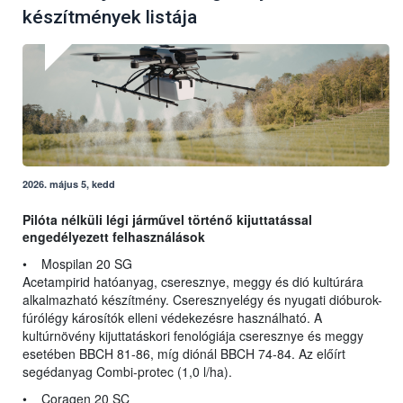
készítmények listája
2026. május 5, kedd
Pilóta nélküli légi járművel történő kijuttatással
engedélyezett felhasználások
• Mospilan 20 SG
Acetampirid hatóanyag, cseresznye, meggy és dió kultúrára
alkalmazható készítmény. Cseresznyelégy és nyugati dióburok-
fúrólégy károsítók elleni védekezésre használható. A
kultúrnövény kijuttatáskori fenológiája cseresznye és meggy
esetében BBCH 81-86, míg diónál BBCH 74-84. Az előírt
segédanyag Combi-protec (1,0 l/ha).
• Coragen 20 SC