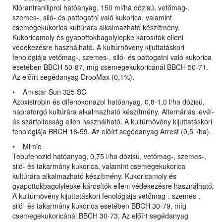
Klórantraniliprol hatóanyag, 150 ml/ha dózisú, vetőmag-,
szemes-, siló- és pattogatni való kukorica, valamint
csemegekukorica kultúrára alkalmazható készítmény.
Kukoricamoly és gyapottokbagolylepke károsítók elleni
védekezésre használható. A kultúrnövény kijuttatáskori
fenológiája vetőmag-, szemes-, siló- és pattogatni való kukorica
esetében BBCH 50-87, míg csemegekukoricánál BBCH 50-71.
Az előírt segédanyag DropMax (0,1%).
• Amistar Sun 325 SC
Azoxistrobin és difenokonazol hatóanyag, 0,8-1,0 l/ha dózisú,
napraforgó kultúrára alkalmazható készítmény. Alternáriás levél-
és szárfoltosság ellen használható. A kultúrnövény kijuttatáskori
fenológiája BBCH 16-59. Az előírt segédanyag Arrest (0,5 l/ha).
• Mimic
Tebufenozid hatóanyag, 0,75 l/ha dózisú, vetőmag-, szemes-,
siló- és takarmány kukorica, valamint csemegekukorica
kultúrára alkalmazható készítmény. Kukoricamoly és
gyapottokbagolylepke károsítók elleni védekezésre használható.
A kultúrnövény kijuttatáskori fenológiája vetőmag-, szemes-,
siló- és takarmány kukorica esetében BBCH 30-79, míg
csemegekukoricánál BBCH 30-73. Az előírt segédanyag