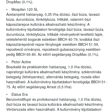
DropMax (0,1%).
• Mospilan 120 SL
Acetampirid hatóanyag, 0,35 l/ha dózisú, őszi búza, tavaszi
búza, durumbúza, tönkölybúza, tritikálé, valamint őszi
káposztarepce kultúrára alkalmazható készítmény. A
kultúrnövény kijuttatáskori fenológiája őszi búza, tavaszi búza,
durumbúza, tönkölybúza, tritikálé növényeknél levéltetű fajok,
vetésfehérítő bogarak esteében BBCH 40-79, továbbá őszi
káposztarepcénél repce-fénybogár esetében BBCH 51-59,
repcebecő-ormányos, repcebecő-gubacsszúnyog esetében
pedig BBCH 65-80. Az előírt segédanyag DropMax (0,1%).
• Pictor Active
Boszkalid és piraklostrobin hatóanyag, 1,0 l/ha dózisú,
napraforgó kultúrára alkalmazható készítmény. szklerotíniás
betegség (fehérpenész), alternáriás betegség, rozsda ellen
használható. A kultúrnövény kijuttatáskori fenológiája BBCH 51-
75. Az előírt segédanyag Arrest (0,5 l/ha).
• Elatus Era
Benzovindiflupir és protiokonazol hatóanyag, 1,0 l/ha dózisú,
őszi búza és tavaszi búza kultúrára alkalmazható készítmény.
Vörösrozsda ellen használható. A kultúrnövény kijuttatáskori