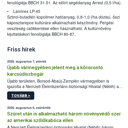
fenológiája BBCH 31-51. Az előírt segédanyag Arrest (0,5 l/ha).
• Laminex LP-45
Sztirol-butadién kopolimer hatóanyag, 0,8-1,0 l/ha dózisú, őszi
káposztarepce kultúrára alkalmazható készítmény. Pergési
veszteség csökkentése ellen használható. A kultúrnövény
kijuttatáskori fenológiája BBCH 80-87.
Friss hírek
2026. augusztus 7, péntek
Újabb vármegyében jelent meg a kőrisrontó
karcsúdíszbogár
Újabb területen, Borsod-Abaúj-Zemplén vármegyében is
igazolta a Nemzeti Élelmiszerlánc-biztonsági Hivatal (Nébih) a
kőrisrontó karcsúdíszbogár (Agrilus planipennis) jelenlétét. A
TOVÁBB >
kártevőt nem csak színcsapdában találták meg, de már fertőzött
fában is azonosították. A növényvédelmi szakemberek folytatják
az intenzív felderítést, emellett az intézkedéseket a szlovák
2026. augusztus 6, csütörtök
hatósággal is összehangolják a terjedés megállítása érdekében.
Szüret után is alkalmazható három növényvédő szer
az amerikai szőlőkabóca ellen
A Nemzeti Élelmiszerlánc-biztonsági Hivatal (Nébih) három