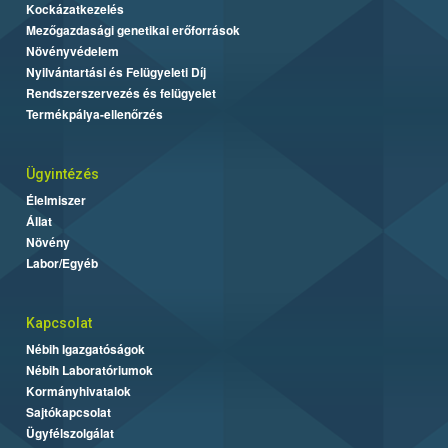
Kockázatkezelés
Mezőgazdasági genetikai erőforrások
Növényvédelem
Nyilvántartási és Felügyeleti Díj
Rendszerszervezés és felügyelet
Termékpálya-ellenőrzés
Ügyintézés
Élelmiszer
Állat
Növény
Labor/Egyéb
Kapcsolat
Nébih Igazgatóságok
Nébih Laboratóriumok
Kormányhivatalok
Sajtókapcsolat
Ügyfélszolgálat