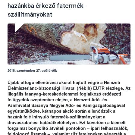
hazánkba érkező fatermék-
szállítmányokat
2018. szeptember 27, csütörtök
Újabb átfogó ellenőrzési akciót hajtott végre a Nemzeti
Élelmiszerlánc-biztonsági Hivatal (Nébih) EUTR részlege. Az
illegális faanyag-kereskedelemmel foglalkozó erdészeti
felügyelők szeptember elején, a Nemzeti Adó- és
Vámhivatal Baranya Megyei Adó- és Vámigazgatóságával
együttműködve, kétnapos akció során ellenőrizték a
hazánk felé irányuló fatermék-szállítmányokat a
drávaszabolcsi határátkelőhelyen. Ezt követően a kiemelt
forgalmat bonyolító átvételi pontokon – ipari felhasználók,
feldolgozó üzemek –, valamint tűzifatelepeken végezték a