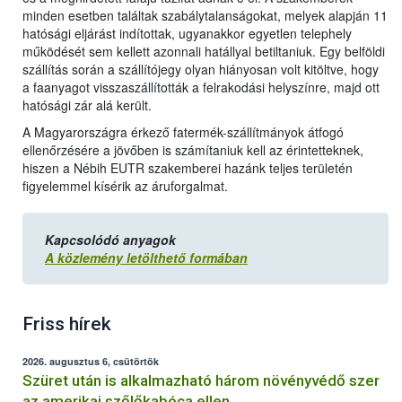
minden esetben találtak szabálytalanságokat, melyek alapján 11
hatósági eljárást indítottak, ugyanakkor egyetlen telephely
működését sem kellett azonnali hatállyal betiltaniuk. Egy belföldi
szállítás során a szállítójegy olyan hiányosan volt kitöltve, hogy
a faanyagot visszaszállították a felrakodási helyszínre, majd ott
hatósági zár alá került.
A Magyarországra érkező fatermék-szállítmányok átfogó
ellenőrzésére a jövőben is számítaniuk kell az érintetteknek,
hiszen a Nébih EUTR szakemberei hazánk teljes területén
figyelemmel kísérik az áruforgalmat.
Kapcsolódó anyagok
A közlemény letölthető formában
Friss hírek
2026. augusztus 6, csütörtök
Szüret után is alkalmazható három növényvédő szer
az amerikai szőlőkabóca ellen