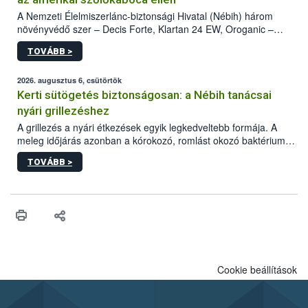
A Nemzeti Élelmiszerlánc-biztonsági Hivatal (Nébih) három
növényvédő szer – Decis Forte, Klartan 24 EW, Oroganic –
engedélyokiratát módosította, így azok a szüretet követően,
TOVÁBB >
egészen a vesszőérettség (BBCH 91) stádiumáig
felhasználhatóak a szőlőben. A kiterjesztések célja, hogy a korai
érésű szőlőkben is legyen lehetőség a károsító elleni további
2026. augusztus 6, csütörtök
védekezésre. Az Oroganic készítmény kis kiszerelésben kiskerti
Kerti sütögetés biztonságosan: a Nébih tanácsai
felhasználók számára is elérhető és ökológiai termesztésben is
nyári grillezéshez
engedélyezett.
A grillezés a nyári étkezések egyik legkedveltebb formája. A
meleg időjárás azonban a kórokozó, romlást okozó baktériumok
gyorsabb szaporodásának is kedvez. A szabadtéri sütögetés
TOVÁBB >
ezért nem csupán a megfelelő sütési technikáról szól: legalább
ilyen fontos az alapanyagok biztonságos kezelése, az alapvető
higiéniai szabályok betartása, a megfelelő hőkezelés, valamint a
maradékok szakszerű tárolása. A Nemzeti Élelmiszerlánc-
biztonsági Hivatal (Nébih) Oktatási Programja összegyűjtötte a
biztonságos grillezés legfontosabb tudnivalóit.
Cookie beállítások