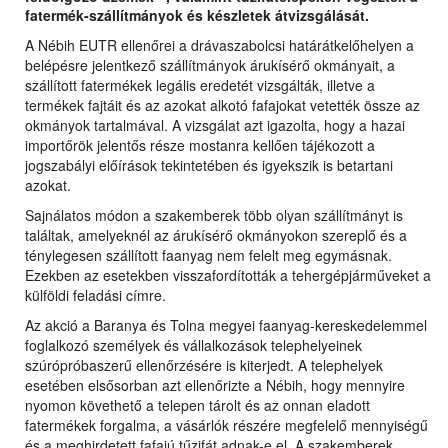
fatermék-szállítmányok és készletek átvizsgálását.
A Nébih EUTR ellenőrei a drávaszabolcsi határátkelőhelyen a
belépésre jelentkező szállítmányok árukísérő okmányait, a
szállított fatermékek legális eredetét vizsgálták, illetve a
termékek fajtáit és az azokat alkotó fafajokat vetették össze az
okmányok tartalmával. A vizsgálat azt igazolta, hogy a hazai
importőrök jelentős része mostanra kellően tájékozott a
jogszabályi előírások tekintetében és igyekszik is betartani
azokat.
Sajnálatos módon a szakemberek több olyan szállítmányt is
találtak, amelyeknél az árukísérő okmányokon szereplő és a
ténylegesen szállított faanyag nem felelt meg egymásnak.
Ezekben az esetekben visszafordították a tehergépjárműveket a
külföldi feladási címre.
Az akció a Baranya és Tolna megyei faanyag-kereskedelemmel
foglalkozó személyek és vállalkozások telephelyeinek
szúrópróbaszerű ellenőrzésére is kiterjedt. A telephelyek
esetében elsősorban azt ellenőrizte a Nébih, hogy mennyire
nyomon követhető a telepen tárolt és az onnan eladott
fatermékek forgalma, a vásárlók részére megfelelő mennyiségű
és a meghirdetett fafajú tűzifát adnak-e el. A szakemberek