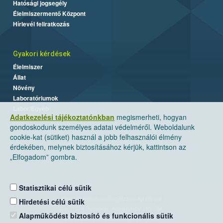
Hatósági jogsegély
Élelmiszermentő Központ
Hírlevél feliratkozás
Gyakori kérdések
Élelmiszer
Állat
Növény
Laboratóriumok
Labor/Egyéb
Adatkezelési tájékoztatónkban
megismerheti, hogyan
gondoskodunk személyes adatai védelméről. Weboldalunk
cookie-kat (sütiket) használ a jobb felhasználói élmény
érdekében, melynek biztosításához kérjük, kattintson az
„Elfogadom” gombra.
Statisztikai célú sütik
Nemzeti Élelmiszerlánc-biztonsági Hivatal
Hirdetési célú sütik
Cím: 1024 Budapest, Keleti Károly utca. 24.
Alapműködést biztosító és funkcionális sütik
Levelezési cím: 1525 Budapest. Pf. 30.