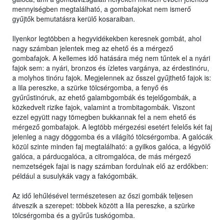
mennyiségben megtalálható, a gombafajokat nem ismerő
gyűjtők bemutatásra kerülő kosaraiban.
Ilyenkor legtöbben a hegyvidékekben keresnek gombát, ahol
nagy számban jelentek meg az ehető és a mérgező
gombafajok. A kellemes idő hatására még nem tűntek el a nyári
fajok sem: a nyári, bronzos és ízletes vargánya, az érdestinóru,
a molyhos tinóru fajok. Megjelennek az ősszel gyűjthető fajok is:
a lila pereszke, a szürke tölcsérgomba, a fenyő és
gyűrűstinóruk, az ehető galambgombák és tejelőgombák, a
közkedvelt rizike fajok, valamint a trombitagombák. Viszont
ezzel együtt nagy tömegben bukkannak fel a nem ehető és
mérgező gombafajok. A legtöbb mérgezési esetért felelős két faj
jelenleg a nagy döggomba és a világító tölcsérgomba. A galócák
közül szinte minden faj megtalálható: a gyilkos galóca, a légyölő
galóca, a párducgalóca, a citromgalóca, de más mérgező
nemzetségek fajai is nagy számban fordulnak elő az erdőkben:
például a susulykák vagy a fakógombák.
Az idő lehűlésével természetesen az őszi gombák teljesen
átveszik a szerepet: többek között a lila pereszke, a szürke
tölcsérgomba és a gyűrűs tuskógomba.