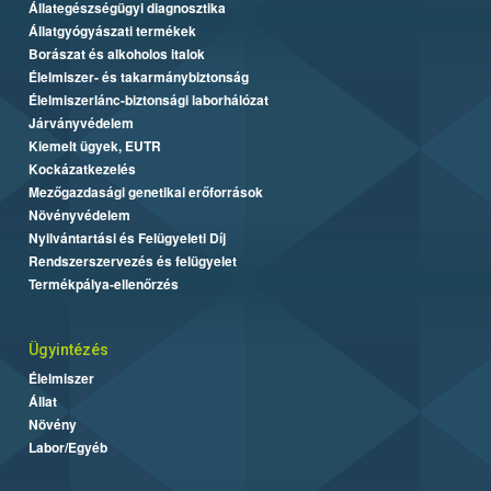
Állategészségügyi diagnosztika
Állatgyógyászati termékek
Borászat és alkoholos italok
Élelmiszer- és takarmánybiztonság
Élelmiszerlánc-biztonsági laborhálózat
Járványvédelem
Kiemelt ügyek, EUTR
Kockázatkezelés
Mezőgazdasági genetikai erőforrások
Növényvédelem
Nyilvántartási és Felügyeleti Díj
Rendszerszervezés és felügyelet
Termékpálya-ellenőrzés
Ügyintézés
Élelmiszer
Állat
Növény
Labor/Egyéb