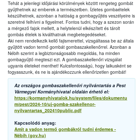
Tehát a jelenlegi időjárási körülmények között rengeteg gombát
gyűjthetnek az emberek a természetben. Ízletes gombaételek
készülhetnek, azonban a hatóság a gombagyűjtés veszélyeire is
szeretné felhívni a figyelmet. Fontos tudni, hogy a szezon során
a mérgező fajok mellett, a helytelenül elkészített és tárolt
gombás ételek is kiválthatnak megbetegedéseket.
Aki nem rendelkezik kellő fajismerettel, vizsgáltassa be az általa
gyűjtött vadon termő gombát gombaszakellenőrrel. Azonban a
Nébih szerint a legbiztonságosabb megoldás, ha minden
gombagyűjtő megteszi ezt. A gombaszakellenőri vizsgálat
ugyanis életeket menthet! Kulcsfontosságú, hogy laikusként se
fogyasszunk, és ne is ajándékozzunk ellenőrizetlen gombát!
Az országos gombaszakellenőri nyilvántartás a Pest
Vármegyei Kormányhivatal oldalán érhető el:
https://kormanyhivatalok.hu/system/files/dokumentu
m/pest/2024-10/uj-gomba-szakellenor-
nyilvantartas_202410public.pdf
Kapcsolódó anyag:
Amit a vadon termıő gombákról tudni érdemes -
Nébih (gov.hu)