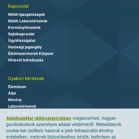
Kapcsolat
Nébih Igazgatóságok
Nébih Laboratóriumok
Kormányhivatalok
Sajtókapcsolat
Ügyfélszolgálat
Hatósági jogsegély
Élelmiszermentő Központ
Hírlevél feliratkozás
Gyakori kérdések
Élelmiszer
Állat
Növény
Laboratóriumok
Labor/Egyéb
Adatkezelési tájékoztatónkban
megismerheti, hogyan
gondoskodunk személyes adatai védelméről. Weboldalunk
cookie-kat (sütiket) használ a jobb felhasználói élmény
érdekében, melynek biztosításához kérjük, kattintson az