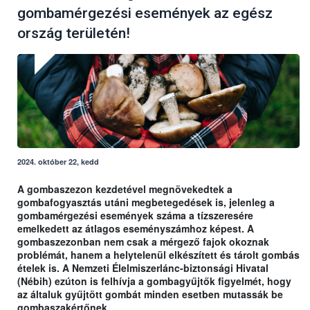
gombamérgezési események az egész
ország területén!
2024. október 22, kedd
A gombaszezon kezdetével megnövekedtek a
gombafogyasztás utáni megbetegedések is, jelenleg a
gombamérgezési események száma a tízszeresére
emelkedett az átlagos eseményszámhoz képest. A
gombaszezonban nem csak a mérgező fajok okoznak
problémát, hanem a helytelenül elkészített és tárolt gombás
ételek is. A Nemzeti Élelmiszerlánc-biztonsági Hivatal
(Nébih) ezúton is felhívja a gombagyűjtők figyelmét, hogy
az általuk gyűjtött gombát minden esetben mutassák be
gombaszakértőnek.