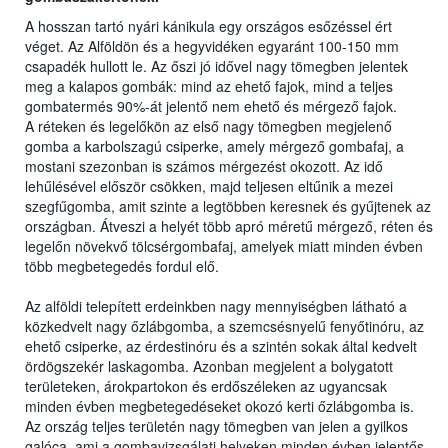
A hosszan tartó nyári kánikula egy országos esőzéssel ért
véget. Az Alföldön és a hegyvidéken egyaránt 100-150 mm
csapadék hullott le. Az őszi jó idővel nagy tömegben jelentek
meg a kalapos gombák: mind az ehető fajok, mind a teljes
gombatermés 90%-át jelentő nem ehető és mérgező fajok.
A réteken és legelőkön az első nagy tömegben megjelenő
gomba a karbolszagú csiperke, amely mérgező gombafaj, a
mostani szezonban is számos mérgezést okozott. Az idő
lehűlésével először csökken, majd teljesen eltűnik a mezei
szegfűgomba, amit szinte a legtöbben keresnek és gyűjtenek az
országban. Átveszi a helyét több apró méretű mérgező, réten és
legelőn növekvő tölcsérgombafaj, amelyek miatt minden évben
több megbetegedés fordul elő.
Az alföldi telepített erdeinkben nagy mennyiségben látható a
közkedvelt nagy őzlábgomba, a szemcsésnyelű fenyőtinóru, az
ehető csiperke, az érdestinóru és a szintén sokak által kedvelt
ördögszekér laskagomba. Azonban megjelent a bolygatott
területeken, árokpartokon és erdőszéleken az ugyancsak
minden évben megbetegedéseket okozó kerti őzlábgomba is.
Az ország teljes területén nagy tömegben van jelen a gyilkos
galóca, ami a gombavizsgálati helyeken minden évben jelentős