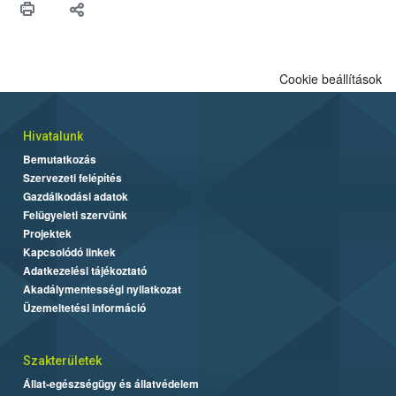
felhasználók számára is elérhető és ökológiai termesztésben is
engedélyezett.
Cookie beállítások
Hivatalunk
Bemutatkozás
Szervezeti felépítés
Gazdálkodási adatok
Felügyeleti szervünk
Projektek
Kapcsolódó linkek
Adatkezelési tájékoztató
Akadálymentességi nyilatkozat
Üzemeltetési információ
Szakterületek
Állat-egészségügy és állatvédelem