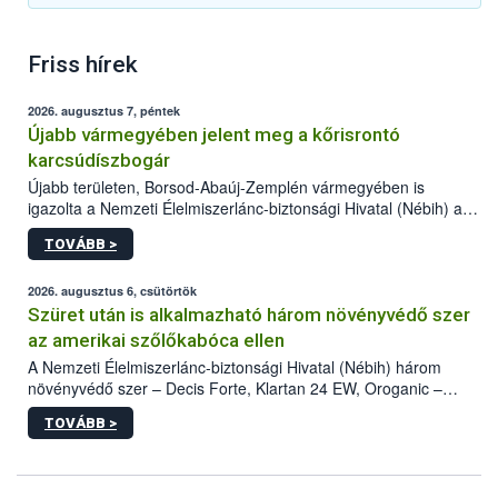
Friss hírek
2026. augusztus 7, péntek
Újabb vármegyében jelent meg a kőrisrontó
karcsúdíszbogár
Újabb területen, Borsod-Abaúj-Zemplén vármegyében is
igazolta a Nemzeti Élelmiszerlánc-biztonsági Hivatal (Nébih) a
kőrisrontó karcsúdíszbogár (Agrilus planipennis) jelenlétét. A
TOVÁBB >
kártevőt nem csak színcsapdában találták meg, de már fertőzött
fában is azonosították. A növényvédelmi szakemberek folytatják
az intenzív felderítést, emellett az intézkedéseket a szlovák
2026. augusztus 6, csütörtök
hatósággal is összehangolják a terjedés megállítása érdekében.
Szüret után is alkalmazható három növényvédő szer
az amerikai szőlőkabóca ellen
A Nemzeti Élelmiszerlánc-biztonsági Hivatal (Nébih) három
növényvédő szer – Decis Forte, Klartan 24 EW, Oroganic –
engedélyokiratát módosította, így azok a szüretet követően,
TOVÁBB >
egészen a vesszőérettség (BBCH 91) stádiumáig
felhasználhatóak a szőlőben. A kiterjesztések célja, hogy a korai
érésű szőlőkben is legyen lehetőség a károsító elleni további
védekezésre. Az Oroganic készítmény kis kiszerelésben kiskerti