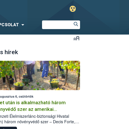
PCSOLAT
s hírek
augusztus 6, csütörtök
et után is alkalmazható három
nyvédő szer az amerikai
őkabóca ellen
zeti Élelmiszerlánc-biztonsági Hivatal
h) három növényvédő szer – Decis Forte,
an 24 EW, Oroganic – engedélyokiratát