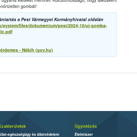
 ugyanis életeket menthet! Kulcsfontosságú, hogy laikusként
enőrizetlen gombát!
ántartás a Pest Vármegyei Kormányhivatal oldalán
hu/system/files/dokumentum/pest/2024-10/uj-gomba-
ic.pdf
 érdemes - Nébih (gov.hu)
Szakterületek
Ügyintézés
Állat-egészségügy és állatvédelem
Élelmiszer