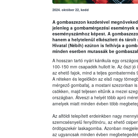
2024. október 22, kedd
A gombaszezon kezdetével megnövekedt
jelenleg a gombamérgezési események sz
eseményszámhoz képest. A gombaszezon
hanem a helytelenül elkészített és tárol
Hivatal (Nébih) ezúton is felhívja a gom
minden esetben mutassák be gombaszak
A hosszan tartó nyári kánikula egy országos
100-150 mm csapadék hullott le. Az őszi j
az ehető fajok, mind a teljes gombatermés 
A réteken és legelőkön az első nagy tömeg
mérgező gombafaj, a mostani szezonban is 
csökken, majd teljesen eltűnik a mezei sze
országban. Átveszi a helyét több apró mére
amelyek miatt minden évben több megbetege
Az alföldi telepített erdeinkben nagy menn
szemcsésnyelű fenyőtinóru, az ehető csiperk
ördögszekér laskagomba. Azonban megjelent
az ugyancsak minden évben megbetegedések