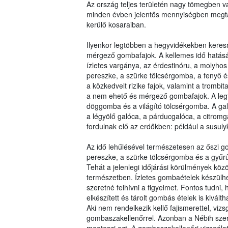
Az ország teljes területén nagy tömegben va
minden évben jelentős mennyiségben megta
kerülő kosaraiban.
Ilyenkor legtöbben a hegyvidékekben keres
mérgező gombafajok. A kellemes idő hatásár
ízletes vargánya, az érdestinóru, a molyhos t
pereszke, a szürke tölcsérgomba, a fenyő 
a közkedvelt rizike fajok, valamint a tromb
a nem ehető és mérgező gombafajok. A legtö
döggomba és a világító tölcsérgomba. A galó
a légyölő galóca, a párducgalóca, a citro
fordulnak elő az erdőkben: például a susul
Az idő lehűlésével természetesen az őszi gom
pereszke, a szürke tölcsérgomba és a gyű
Tehát a jelenlegi időjárási körülmények kö
természetben. Ízletes gombaételek készülh
szeretné felhívni a figyelmet. Fontos tudni,
elkészített és tárolt gombás ételek is kivá
Aki nem rendelkezik kellő fajismerettel, viz
gombaszakellenőrrel. Azonban a Nébih sze