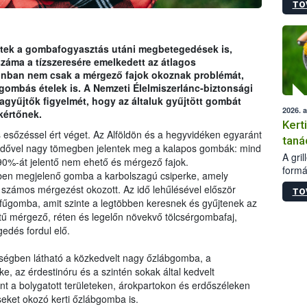
TO
módos
egész
felha
célja
ek a gombafogyasztás utáni megbetegedések is,
lehet
áma a tízszeresére emelkedett az átlagos
Az Or
ban nem csak a mérgező fajok okoznak problémát,
felha
t gombás ételek is. A Nemzeti Élelmiszerlánc-biztonsági
terme
bagyűjtők figyelmét, hogy az általuk gyűjtött gombát
2026. 
értőnek.
Kert
 esőzéssel ért véget. Az Alföldön és a hegyvidéken egyaránt
taná
ó idővel nagy tömegben jelentek meg a kalapos gombák: mind
A gri
90%-át jelentő nem ehető és mérgező fajok.
formá
ben megjelenő gomba a karbolszagú csiperke, amely
romlá
számos mérgezést okozott. Az idő lehűlésével először
TO
szapo
gfűgomba, amit szinte a legtöbben keresnek és gyűjtenek az
sütög
tű mérgező, réten és legelőn növekvő tölcsérgombafaj,
techni
dés fordul elő.
alapa
higié
yiségben látható a közkedvelt nagy őzlábgomba, a
hőkez
e, az érdestinóru és a szintén sokak által kedvelt
tárol
 a bolygatott területeken, árokpartokon és erdőszéleken
Hivat
et okozó kerti őzlábgomba is.
a biz