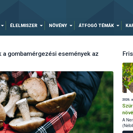
ÉLELMISZER
NÖVÉNY
ÁTFOGÓ TÉMÁK
KA
k a gombamérgezési események az
Fris
2026. 
Szür
növé
szől
A Nem
(Nébi
Klart