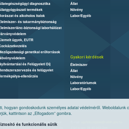
Állategészségügyi diagnosztika
Állat
Állatgyógyászati termékek
Növény
Borászat és alkoholos italok
Labor/Egyéb
Élelmiszer- és takarmánybiztonság
Élelmiszerlánc-biztonsági laborhálózat
Járványvédelem
Kiemelt ügyek, EUTR
Kockázatkezelés
Mezőgazdasági genetikai erőforrások
Gyakori kérdések
Növényvédelem
Nyilvántartási és Felügyeleti Díj
Élelmiszer
Rendszerszervezés és felügyelet
Állat
Termékpálya-ellenőrzés
Növény
Laboratóriumok
Labor/Egyéb
, hogyan gondoskodunk személyes adatai védelméről. Weboldalunk cook
jük, kattintson az „Elfogadom” gombra.
Nemzeti Élelmiszerlánc-biztonsági Hivatal
E-mail:
ugyfelszolgalat@nebih.gov.hu
tosító és funkcionális sütik
Cím: 1024 Budapest, Keleti Károly utca. 24.
Zöld szám: 06-80/263-244