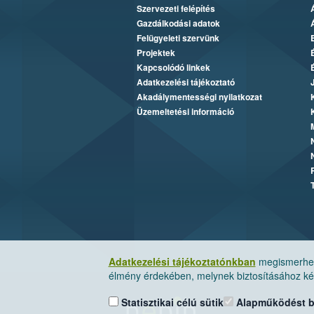
Szervezeti felépítés
Gazdálkodási adatok
Felügyeleti szervünk
Projektek
Kapcsolódó linkek
Adatkezelési tájékoztató
Akadálymentességi nyilatkozat
Üzemeltetési információ
Adatkezelési tájékoztatónkban
megismerheti
élmény érdekében, melynek biztosításához kér
Statisztikai célú sütik
Alapműködést biz