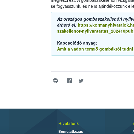
megteszi ezt. A gombaszakellenőri vizsgálat
se fogyasszunk, és ne is ajándékozzunk ell
Az országos gombaszakellenőri nyilv
érhető el:
https://kormanyhivatalok.
szakellenor-nyilvantartas_202410publ
Kapcsolódó anyag:
Amit a vadon termıő gombákról tudni
Hivatalunk
Bemutatkozás