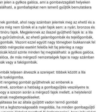
n jelen a gyilkos galóca, ami a gombavizsgálati helyeken
lálható, a gombafajokat nem ismerő gyűjtők bemutatásra
nek gombát, ahol nagy számban jelentek meg az ehető és a
a még nem tűntek el a nyári fajok sem: a nyári, bronzos és
inóru fajok. Megjelennek az ősszel gyűjthető fajok is: a lila
és gyűrűstinóruk, az ehető galambgombák és tejelőgombák,
itagombák. Viszont ezzel együtt nagy tömegben bukkannak fel
bb mérgezési esetért felelős két faj jelenleg a nagy
cák közül szinte minden faj megtalálható: a gyilkos galóca,
mgalóca, de más mérgező nemzetségek fajai is nagy számban
ykák vagy a fakógombák.
bák teljesen átveszik a szerepet: többek között a lila
rűs tuskógomba.
zött rengeteg gombát gyűjthetnek az emberek a
etnek, azonban a hatóság a gombagyűjtés veszélyeire is
 hogy a szezon során a mérgező fajok mellett, a helytelenül
lthatnak megbetegedéseket.
sgáltassa be az általa gyűjtött vadon termő gombát
rint a legbiztonságosabb megoldás, ha minden gombagyűjtő