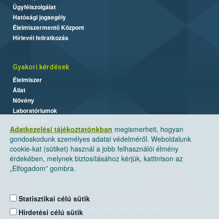
Ügyfélszolgálat
Hatósági jogsegély
Élelmiszermentő Központ
Hírlevél feliratkozás
Gyakori kérdések
Élelmiszer
Állat
Növény
Laboratóriumok
Labor/Egyéb
Adatkezelési tájékoztatónkban
megismerheti, hogyan
gondoskodunk személyes adatai védelméről. Weboldalunk
cookie-kat (sütiket) használ a jobb felhasználói élmény
érdekében, melynek biztosításához kérjük, kattintson az
„Elfogadom” gombra.
Statisztikai célú sütik
Nemzeti Élelmiszerlánc-biztonsági Hivatal
Hirdetési célú sütik
Cím: 1024 Budapest, Keleti Károly utca. 24.