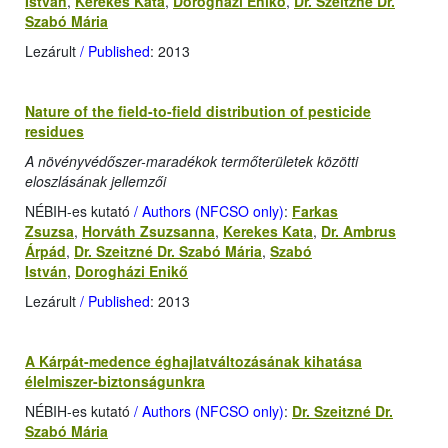
István
,
Kerekes Kata
,
Dorogházi Enikő
,
Dr. Szeitzné Dr.
Szabó Mária
Lezárult
/ Published
: 2013
Nature of the field-to-field distribution of pesticide
residues
A növényvédőszer-maradékok termőterületek közötti
eloszlásának jellemzői
NÉBIH-es kutató
/ Authors (NFCSO only)
:
Farkas
Zsuzsa
,
Horváth Zsuzsanna
,
Kerekes Kata
,
Dr. Ambrus
Árpád
,
Dr. Szeitzné Dr. Szabó Mária
,
Szabó
István
,
Dorogházi Enikő
Lezárult
/ Published
: 2013
A Kárpát-medence éghajlatváltozásának kihatása
élelmiszer-biztonságunkra
NÉBIH-es kutató
/ Authors (NFCSO only)
:
Dr. Szeitzné Dr.
Szabó Mária