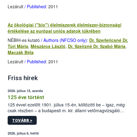
Lezárult
/ Published
: 2011
Az ökológiai ("bio") élelmiszerek élelmiszer-biztonsági
értékelése az európai uniós adatok tükrében
NÉBIH-es kutató
/ Authors (NFCSO only)
:
Dr. Szerleticsné Dr.
Túri Mária
,
Mészáros László
,
Dr. Szeitzné Dr. Szabó Mária
,
Maczák Béla
Lezárult
/ Published
: 2011
Friss hírek
2026. július 15, szerda
125 éve történt
125 évvel ezelőtt 1901. július 15-én, költözött be – igaz, még
csak részben – a budapesti m. kir. állami vetőmagvizsgáló
állomás a Kis Rókus utca 15. szám alatti, Czigler Győző által
TOVÁBB >
tervezett új épületébe.
2026. július 6, hétfő