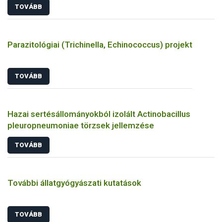
TOVÁBB
Parazitológiai (Trichinella, Echinococcus) projekt
TOVÁBB
Hazai sertésállományokból izolált Actinobacillus
pleuropneumoniae törzsek jellemzése
TOVÁBB
További állatgyógyászati kutatások
TOVÁBB