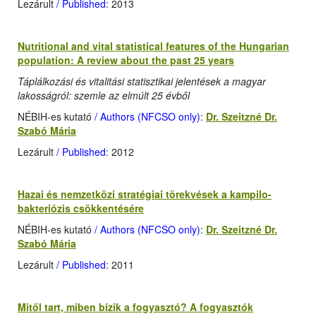
Lezárult
/ Published
: 2013
Nutritional and vital statistical features of the Hungarian
population: A review about the past 25 years
Táplálkozási és vitalitási statisztikai jelentések a magyar
lakosságról: szemle az elmúlt 25 évből
NÉBIH-es kutató
/ Authors (NFCSO only)
:
Dr. Szeitzné Dr.
Szabó Mária
Lezárult
/ Published
: 2012
Hazai és nemzetközi stratégiai törekvések a kampilo­
bakteriózis csökkentésére
NÉBIH-es kutató
/ Authors (NFCSO only)
:
Dr. Szeitzné Dr.
Szabó Mária
Lezárult
/ Published
: 2011
Mitől tart, miben bízik a fogyasztó? A fogyasztók