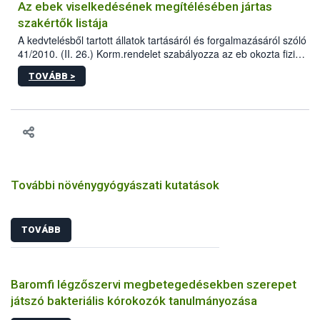
Az ebek viselkedésének megítélésében jártas
szakértők listája
A kedvtelésből tartott állatok tartásáról és forgalmazásáról szóló
41/2010. (II. 26.) Korm.rendelet szabályozza az eb okozta fizikai
sérülés, illetve ennek veszélye keletkezésekor felmerülő
TOVÁBB >
hatósági feladatokat, valamint a veszélyes eb tartását és annak
engedélyezését. Ezen eljárások során szükség esetén be kell
vonni az ebek viselkedésének megítélésében jártas szakértőt.
További növénygyógyászati kutatások
TOVÁBB
Baromfi légzőszervi megbetegedésekben szerepet
játszó bakteriális kórokozók tanulmányozása