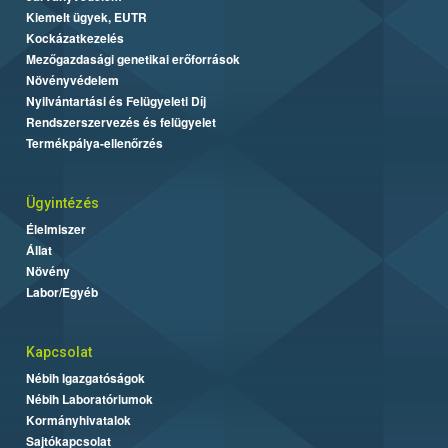
Kiemelt ügyek, EUTR
Kockázatkezelés
Mezőgazdasági genetikai erőforrások
Növényvédelem
Nyilvántartási és Felügyeleti Díj
Rendszerszervezés és felügyelet
Termékpálya-ellenőrzés
Ügyintézés
Élelmiszer
Állat
Növény
Labor/Egyéb
Kapcsolat
Nébih Igazgatóságok
Nébih Laboratóriumok
Kormányhivatalok
Sajtókapcsolat