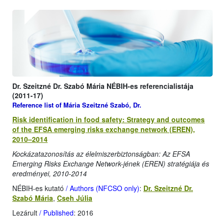
Dr. Szeitzné Dr. Szabó Mária NÉBIH-es referencialistája
(2011-17)
Reference list of Mária Szeitzné Szabó, Dr.
Risk identification in food safety: Strategy and outcomes
of the EFSA emerging risks exchange network (EREN),
2010–2014
Kockázatazonosítás az élelmiszerbiztonságban: Az EFSA
Emerging Risks Exchange Network-jének (EREN) stratégiája és
eredményei, 2010-2014
NÉBIH-es kutató
/ Authors (NFCSO only)
:
Dr. Szeitzné Dr.
Szabó Mária
,
Cseh Júlia
Lezárult
/ Published
: 2016