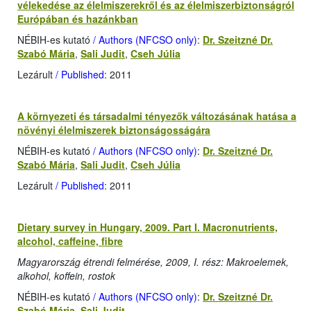
vélekedése az élelmiszerekről és az élelmiszerbiztonságról
Európában és hazánkban
NÉBIH-es kutató
/ Authors (NFCSO only)
:
Dr. Szeitzné Dr.
Szabó Mária
,
Sali Judit
,
Cseh Júlia
Lezárult
/ Published
: 2011
A környezeti és társadalmi tényezők változásának hatása a
növényi élelmiszerek biztonságosságára
NÉBIH-es kutató
/ Authors (NFCSO only)
:
Dr. Szeitzné Dr.
Szabó Mária
,
Sali Judit
,
Cseh Júlia
Lezárult
/ Published
: 2011
Dietary survey in Hungary, 2009. Part I. Macronutrients,
alcohol, caffeine, fibre
Magyarország étrendi felmérése, 2009, I. rész: Makroelemek,
alkohol, koffein, rostok
NÉBIH-es kutató
/ Authors (NFCSO only)
:
Dr. Szeitzné Dr.
Szabó Mária
,
Sali Judit