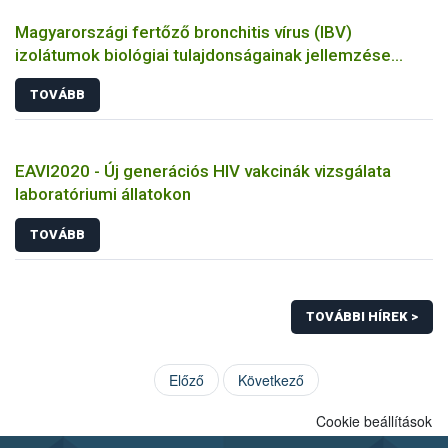
Magyarországi fertőző bronchitis vírus (IBV)
izolátumok biológiai tulajdonságainak jellemzése
állatkísérletes és molekuláris biológiai eszközökkel
TOVÁBB
EAVI2020 - Új generációs HIV vakcinák vizsgálata
laboratóriumi állatokon
TOVÁBB
TOVÁBBI HÍREK >
Előző
Következő
Cookie beállítások