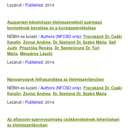
Lezárult
/ Published
: 2014
Aszpartám édesítőszer élelmiszerekből származó
bevitelének becslése és a kockázatértékelése
NÉBIH-es kutató
/ Authors (NFCSO only)
:
Frecskáné Dr. Csáki
Katalin
,
Zentai Andrea
,
Dr. Szeitzné Dr. Szabó Mária
,
Sali
Judit
,
Prisztóka Renáta
,
Dr. Szerleticsné Dr. Túri
Mária
,
Mészáros László
Lezárult
/ Published
: 2014
Nanoanyagok felhasználása az élelmiszerláncban
NÉBIH-es kutató
/ Authors (NFCSO only)
:
Frecskáné Dr. Csáki
Katalin
,
Zentai Andrea
,
Dr. Szeitzné Dr. Szabó Mária
Lezárult
/ Published
: 2014
Az aflatoxin-szennyezettség csökkentésének lehetőségei
az élelmiszerláncban