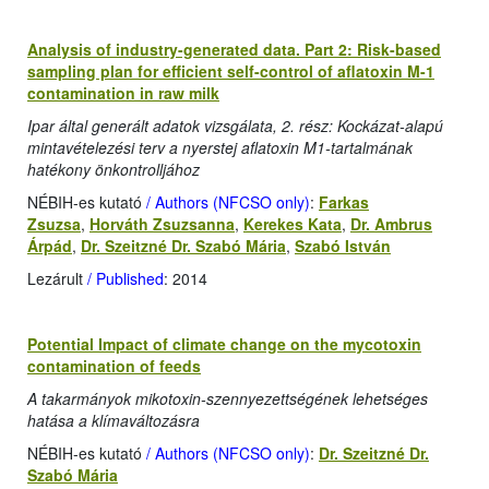
Analysis of industry-generated data. Part 2: Risk-based
sampling plan for efficient self-control of aflatoxin M-1
contamination in raw milk
Ipar által generált adatok vizsgálata, 2. rész: Kockázat-alapú
mintavételezési terv a nyerstej aflatoxin M1-tartalmának
hatékony önkontrolljához
NÉBIH-es kutató
/ Authors (NFCSO only)
:
Farkas
Zsuzsa
,
Horváth Zsuzsanna
,
Kerekes Kata
,
Dr. Ambrus
Árpád
,
Dr. Szeitzné Dr. Szabó Mária
,
Szabó István
Lezárult
/ Published
: 2014
Potential Impact of climate change on the mycotoxin
contamination of feeds
A takarmányok mikotoxin-szennyezettségének lehetséges
hatása a klímaváltozásra
NÉBIH-es kutató
/ Authors (NFCSO only)
:
Dr. Szeitzné Dr.
Szabó Mária