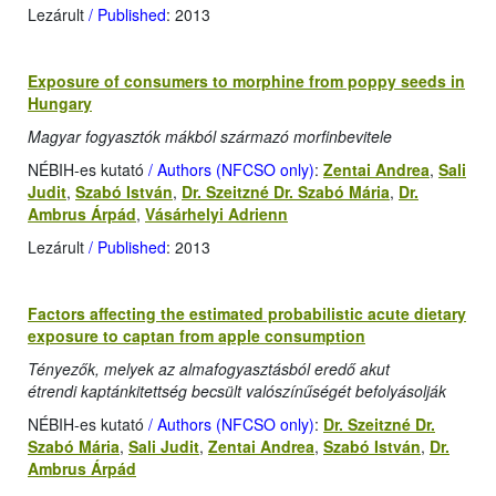
Lezárult
/ Published
: 2013
Exposure of consumers to morphine from poppy seeds in
Hungary
Magyar fogyasztók mákból származó morfinbevitele
NÉBIH-es kutató
/ Authors (NFCSO only)
:
Zentai Andrea
,
Sali
Judit
,
Szabó István
,
Dr. Szeitzné Dr. Szabó Mária
,
Dr.
Ambrus Árpád
,
Vásárhelyi Adrienn
Lezárult
/ Published
: 2013
Factors affecting the estimated probabilistic acute dietary
exposure to captan from apple consumption
Tényezők, melyek az almafogyasztásból eredő akut
étrendi kaptánkitettség becsült valószínűségét befolyásolják
NÉBIH-es kutató
/ Authors (NFCSO only)
:
Dr. Szeitzné Dr.
Szabó Mária
,
Sali Judit
,
Zentai Andrea
,
Szabó István
,
Dr.
Ambrus Árpád