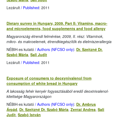
Lezárult
/ Published
: 2011
Dietary survey in Hungary, 2009. Part II: Vitamins, macro-
and microelements, food supplements and food allergy
Magyarország étrendi felmérése, 2009, II. rész: Vitaminok,
mikro- és makroelemek, étrendkiegészítők és élelmiszerallergia
NÉBIH-es kutató
/ Authors (NFCSO only)
:
Dr. Szeitzné Dr.
Szabó Mária
,
Sali Judit
Lezárult
/ Published
: 2011
Exposure of consumers to deoxynivalenol from
consumption of white bread in Hungary
A lakosság fehér kenyér fogyasztásából eredő deoxinivalenol-
kitettsége Magyarországon
NÉBIH-es kutató
/ Authors (NFCSO only)
:
Dr. Ambrus
Árpád
,
Dr. Szeitzné Dr. Szabó Mária
,
Zentai Andrea
,
Sali
Judit
,
Szabó István