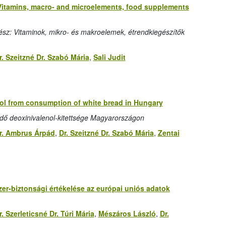
: Vitamins, macro- and microelements, food supplements
rész: Vitaminok, mikro- és makroelemek, étrendkiegészítők
r. Szeitzné Dr. Szabó Mária
,
Sali Judit
ol from consumption of white bread in Hungary
edő deoxinivalenol-kitettsége Magyarországon
r. Ambrus Árpád
,
Dr. Szeitzné Dr. Szabó Mária
,
Zentai
szer-biztonsági értékelése az európai uniós adatok
r. Szerleticsné Dr. Túri Mária
,
Mészáros László
,
Dr.