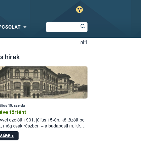
PCSOLAT
s hírek
úlius 15, szerda
éve történt
vvel ezelőtt 1901. július 15-én, költözött be
z, még csak részben – a budapesti m. kir.
i vetőmagvizsgáló állomás a Kis Rókus utca
VÁBB >
ám alatti, Czigler Győző által tervezett új