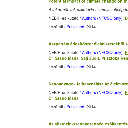
Potential Impact of climate change on t
A takarmányok mikotoxin-szennyezettségéne
NÉBIH-es kutató
/ Authors (NFCSO only)
:
D
Lezárult
/ Published
: 2014
Aszpartám édesítőszer élelmiszerekből s
NÉBIH-es kutató
/ Authors (NFCSO only)
:
F
Dr. Szabó Mária
,
Sali Judit
,
Prisztóka Ren
Lezárult
/ Published
: 2014
Nanoanyagok felhasználása az élelmisz
NÉBIH-es kutató
/ Authors (NFCSO only)
:
F
Dr. Szabó Mária
Lezárult
/ Published
: 2014
Az aflatoxin-szennyezettség csökkentés