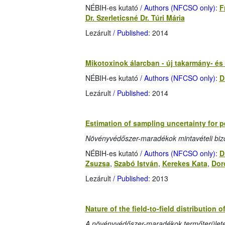
NÉBIH-es kutató
/ Authors (NFCSO only)
:
F
Dr. Szerleticsné Dr. Túri Mária
Lezárult
/ Published
: 2014
Mikotoxinok álarcban - új takarmány- és 
NÉBIH-es kutató
/ Authors (NFCSO only)
:
D
Lezárult
/ Published
: 2014
Estimation of sampling uncertainty for p
Növényvédőszer-maradékok mintavételi biz
NÉBIH-es kutató
/ Authors (NFCSO only)
:
D
Zsuzsa
,
Szabó István
,
Kerekes Kata
,
Dor
Lezárult
/ Published
: 2013
Nature of the field-to-field distribution 
A növényvédőszer-maradékok termőterületek