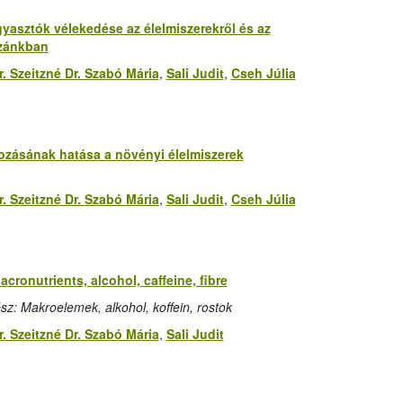
ogyasztók vélekedése az élelmiszerekről és az
azánkban
r. Szeitzné Dr. Szabó Mária
,
Sali Judit
,
Cseh Júlia
tozásának hatása a növényi élelmiszerek
r. Szeitzné Dr. Szabó Mária
,
Sali Judit
,
Cseh Júlia
acronutrients, alcohol, caffeine, fibre
sz: Makroelemek, alkohol, koffein, rostok
r. Szeitzné Dr. Szabó Mária
,
Sali Judit