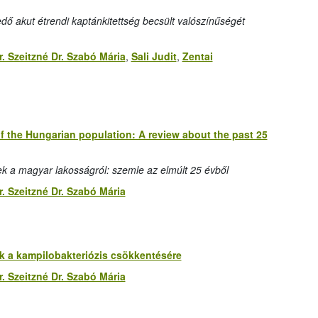
ő akut étrendi kaptánkitettség becsült valószínűségét
r. Szeitzné Dr. Szabó Mária
,
Sali Judit
,
Zentai
s of the Hungarian population: A review about the past 25
tések a magyar lakosságról: szemle az elmúlt 25 évből
r. Szeitzné Dr. Szabó Mária
k a kampilo­bakteriózis csökkentésére
r. Szeitzné Dr. Szabó Mária