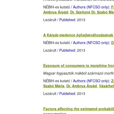
NÉBIH-es kutató
/ Authors (NFCSO only)
:
F
Ambrus Árpád
,
Dr. Szeitzné Dr. Szabó Má
Lezárult
/ Published
: 2013
A Kárpát-medence éghajlatváltozásának 
NÉBIH-es kutató
/ Authors (NFCSO only)
:
D
Lezárult
/ Published
: 2013
Exposure of consumers to morphine fro
Magyar fogyasztók mákból származó morfin
NÉBIH-es kutató
/ Authors (NFCSO only)
:
Z
Szabó Mária
,
Dr. Ambrus Árpád
,
Vásárhel
Lezárult
/ Published
: 2013
Factors affecting the estimated probabil
consumption