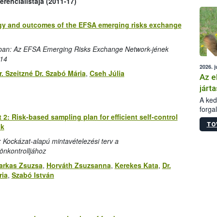
erencialistája (2011-17)
épüle
ategy and outcomes of the EFSA emerging risks exchange
gban: Az EFSA Emerging Risks Exchange Network-jének
014
2026. j
r. Szeitzné Dr. Szabó Mária
,
Cseh Júlia
Az e
járta
A kedv
forga
 2: Risk-based sampling plan for efficient self-control
Korm.
TO
lk
sérül
felme
z: Kockázat-alapú mintavételezési terv a
veszé
önkontrolljához
Ezen 
vonni
arkas Zsuzsa
,
Horváth Zsuzsanna
,
Kerekes Kata
,
Dr.
jártas
ria
,
Szabó István