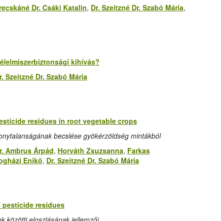
recskáné Dr. Csáki Katalin
,
Dr. Szeitzné Dr. Szabó Mária
,
élelmiszerbiztonsági kihívás?
r. Szeitzné Dr. Szabó Mária
esticide residues in root vegetable crops
onytalanságának becslése gyökérzöldség mintákból
r. Ambrus Árpád
,
Horváth Zsuzsanna
,
Farkas
ogházi Enikő
,
Dr. Szeitzné Dr. Szabó Mária
of pesticide residues
 közötti eloszlásának jellemzői