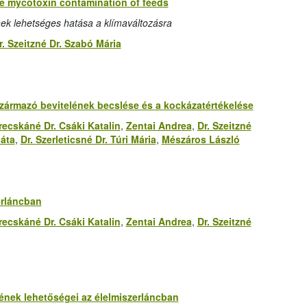
he mycotoxin contamination of feeds
k lehetséges hatása a klímaváltozásra
r. Szeitzné Dr. Szabó Mária
zármazó bevitelének becslése és a kockázatértékelése
recskáné Dr. Csáki Katalin
,
Zentai Andrea
,
Dr. Szeitzné
áta
,
Dr. Szerleticsné Dr. Túri Mária
,
Mészáros László
erláncban
recskáné Dr. Csáki Katalin
,
Zentai Andrea
,
Dr. Szeitzné
ének lehetőségei az élelmiszerláncban