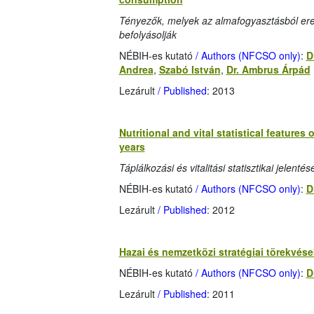
Tényezők, melyek az almafogyasztásból ered
befolyásolják
NÉBIH-es kutató
/ Authors (NFCSO only)
:
D
Andrea
,
Szabó István
,
Dr. Ambrus Árpád
Lezárult
/ Published
: 2013
Nutritional and vital statistical feature
years
Táplálkozási és vitalitási statisztikai jelen
NÉBIH-es kutató
/ Authors (NFCSO only)
:
D
Lezárult
/ Published
: 2012
Hazai és nemzetközi stratégiai törekvése
NÉBIH-es kutató
/ Authors (NFCSO only)
:
D
Lezárult
/ Published
: 2011