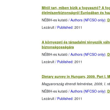
Mitől tart, miben bízik a fogyasztó? A f
élelmiszerbiztonságról Európában és h
NÉBIH-es kutató
/ Authors (NFCSO only)
:
D
Lezárult
/ Published
: 2011
A környezeti és társadalmi tényezők vál
biztonságosságára
NÉBIH-es kutató
/ Authors (NFCSO only)
:
D
Lezárult
/ Published
: 2011
Dietary survey in Hungary, 2009. Part I. M
Magyarország étrendi felmérése, 2009, I. ré
NÉBIH-es kutató
/ Authors (NFCSO only)
:
D
Lezárult
/ Published
: 2011