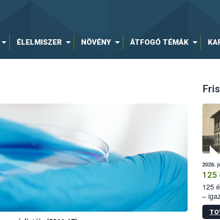
ÉLELMISZER
NÖVÉNY
ÁTFOGÓ TÉMÁK
KA
Fris
2026. j
125 
125 é
– iga
állam
TO
15. sz