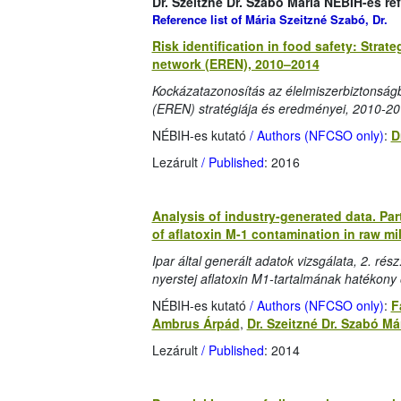
Dr. Szeitzné Dr. Szabó Mária NÉBIH-es ref
Reference list of Mária Szeitzné Szabó, Dr.
Risk identification in food safety: Str
network (EREN), 2010–2014
Kockázatazonosítás az élelmiszerbiztonsá
(EREN) stratégiája és eredményei, 2010-2
NÉBIH-es kutató
/ Authors (NFCSO only)
:
D
Lezárult
/ Published
: 2016
Analysis of industry-generated data. Part
of aflatoxin M-1 contamination in raw mi
Ipar által generált adatok vizsgálata, 2. rés
nyerstej aflatoxin M1-tartalmának hatékony 
NÉBIH-es kutató
/ Authors (NFCSO only)
:
F
Ambrus Árpád
,
Dr. Szeitzné Dr. Szabó Má
Lezárult
/ Published
: 2014