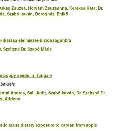
arkas Zsuzsa
,
Horváth Zsuzsanna
,
Kerekes Kata
,
Dr.
ria
,
Szabó István
,
Dorogházi Enikő
kihatása élelmiszer-biztonságunkra
r. Szeitzné Dr. Szabó Mária
m poppy seeds in Hungary
bevitele
entai Andrea
,
Sali Judit
,
Szabó István
,
Dr. Szeitzné Dr.
yi Adrienn
istic acute dietary exposure to captan from apple