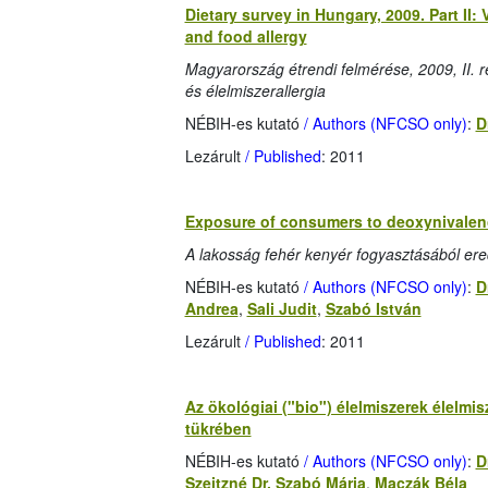
Dietary survey in Hungary, 2009. Part II
and food allergy
Magyarország étrendi felmérése, 2009, II. 
és élelmiszerallergia
NÉBIH-es kutató
/ Authors (NFCSO only)
:
D
Lezárult
/ Published
: 2011
Exposure of consumers to deoxynivalen
A lakosság fehér kenyér fogyasztásából er
NÉBIH-es kutató
/ Authors (NFCSO only)
:
D
Andrea
,
Sali Judit
,
Szabó István
Lezárult
/ Published
: 2011
Az ökológiai ("bio") élelmiszerek élelmi
tükrében
NÉBIH-es kutató
/ Authors (NFCSO only)
:
D
Szeitzné Dr. Szabó Mária
,
Maczák Béla