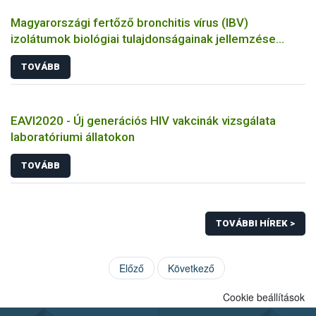
Magyarországi fertőző bronchitis vírus (IBV)
izolátumok biológiai tulajdonságainak jellemzése
állatkísérletes és molekuláris biológiai eszközökkel
TOVÁBB
EAVI2020 - Új generációs HIV vakcinák vizsgálata
laboratóriumi állatokon
TOVÁBB
TOVÁBBI HÍREK >
Előző
Következő
Cookie beállítások