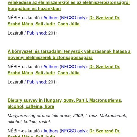
vélekedése az élelmiszerekről és az élelmiszerbiztonságról
Európában és hazánkban
NÉBIH-es kutató
/ Authors (NFCSO only)
:
Dr. Szeitzné Dr.
Szabó Mária
,
Sali Judit
,
Cseh Júlia
Lezárult
/ Published
: 2011
A környezeti és társadalmi tényezők változásának hatása a
növényi élelmiszerek biztonságosságára
NÉBIH-es kutató
/ Authors (NFCSO only)
:
Dr. Szeitzné Dr.
Szabó Mária
,
Sali Judit
,
Cseh Júlia
Lezárult
/ Published
: 2011
Dietary survey in Hungary, 2009. Part I. Macronutrients,
alcohol, caffeine, fibre
Magyarország étrendi felmérése, 2009, I. rész: Makroelemek,
alkohol, koffein, rostok
NÉBIH-es kutató
/ Authors (NFCSO only)
:
Dr. Szeitzné Dr.
Szabó Mária
,
Sali Judit