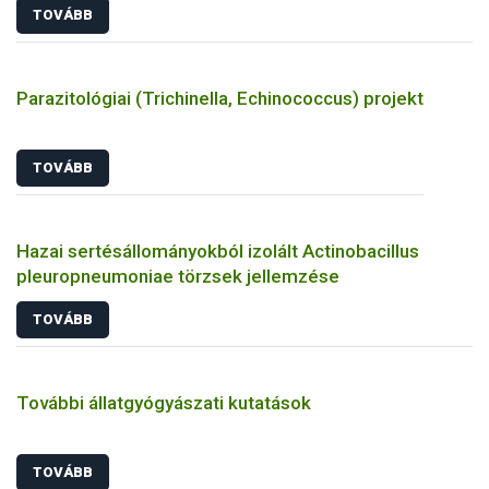
TOVÁBB
Parazitológiai (Trichinella, Echinococcus) projekt
TOVÁBB
Hazai sertésállományokból izolált Actinobacillus
pleuropneumoniae törzsek jellemzése
TOVÁBB
További állatgyógyászati kutatások
TOVÁBB