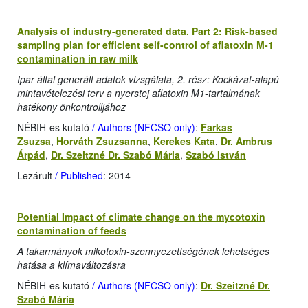
Analysis of industry-generated data. Part 2: Risk-based
sampling plan for efficient self-control of aflatoxin M-1
contamination in raw milk
Ipar által generált adatok vizsgálata, 2. rész: Kockázat-alapú
mintavételezési terv a nyerstej aflatoxin M1-tartalmának
hatékony önkontrolljához
NÉBIH-es kutató
/ Authors (NFCSO only)
:
Farkas
Zsuzsa
,
Horváth Zsuzsanna
,
Kerekes Kata
,
Dr. Ambrus
Árpád
,
Dr. Szeitzné Dr. Szabó Mária
,
Szabó István
Lezárult
/ Published
: 2014
Potential Impact of climate change on the mycotoxin
contamination of feeds
A takarmányok mikotoxin-szennyezettségének lehetséges
hatása a klímaváltozásra
NÉBIH-es kutató
/ Authors (NFCSO only)
:
Dr. Szeitzné Dr.
Szabó Mária