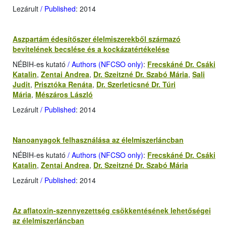
Lezárult
/ Published
: 2014
Aszpartám édesítőszer élelmiszerekből származó
bevitelének becslése és a kockázatértékelése
NÉBIH-es kutató
/ Authors (NFCSO only)
:
Frecskáné Dr. Csáki
Katalin
,
Zentai Andrea
,
Dr. Szeitzné Dr. Szabó Mária
,
Sali
Judit
,
Prisztóka Renáta
,
Dr. Szerleticsné Dr. Túri
Mária
,
Mészáros László
Lezárult
/ Published
: 2014
Nanoanyagok felhasználása az élelmiszerláncban
NÉBIH-es kutató
/ Authors (NFCSO only)
:
Frecskáné Dr. Csáki
Katalin
,
Zentai Andrea
,
Dr. Szeitzné Dr. Szabó Mária
Lezárult
/ Published
: 2014
Az aflatoxin-szennyezettség csökkentésének lehetőségei
az élelmiszerláncban