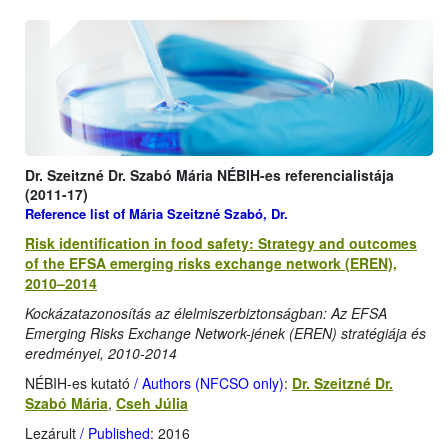
Dr. Szeitzné Dr. Szabó Mária NÉBIH-es referencialistája
(2011-17)
Reference list of Mária Szeitzné Szabó, Dr.
Risk identification in food safety: Strategy and outcomes
of the EFSA emerging risks exchange network (EREN),
2010–2014
Kockázatazonosítás az élelmiszerbiztonságban: Az EFSA
Emerging Risks Exchange Network-jének (EREN) stratégiája és
eredményei, 2010-2014
NÉBIH-es kutató
/ Authors (NFCSO only)
:
Dr. Szeitzné Dr.
Szabó Mária
,
Cseh Júlia
Lezárult
/ Published
: 2016