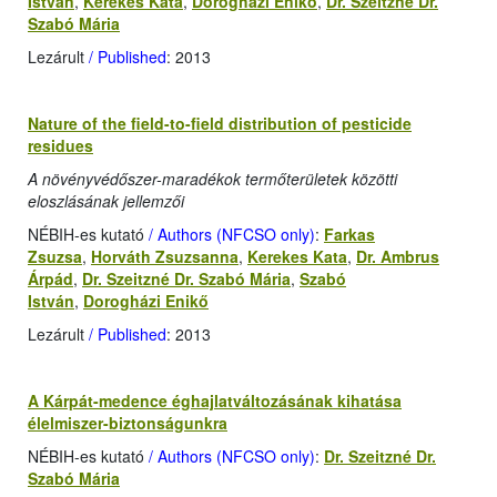
István
,
Kerekes Kata
,
Dorogházi Enikő
,
Dr. Szeitzné Dr.
Szabó Mária
Lezárult
/ Published
: 2013
Nature of the field-to-field distribution of pesticide
residues
A növényvédőszer-maradékok termőterületek közötti
eloszlásának jellemzői
NÉBIH-es kutató
/ Authors (NFCSO only)
:
Farkas
Zsuzsa
,
Horváth Zsuzsanna
,
Kerekes Kata
,
Dr. Ambrus
Árpád
,
Dr. Szeitzné Dr. Szabó Mária
,
Szabó
István
,
Dorogházi Enikő
Lezárult
/ Published
: 2013
A Kárpát-medence éghajlatváltozásának kihatása
élelmiszer-biztonságunkra
NÉBIH-es kutató
/ Authors (NFCSO only)
:
Dr. Szeitzné Dr.
Szabó Mária