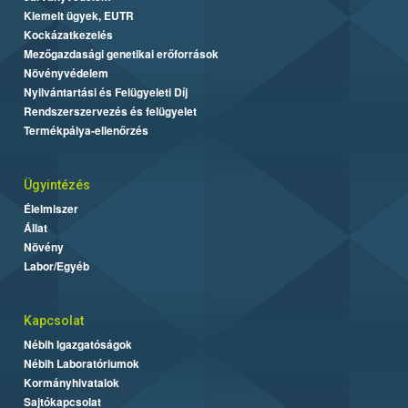
Kiemelt ügyek, EUTR
Kockázatkezelés
Mezőgazdasági genetikai erőforrások
Növényvédelem
Nyilvántartási és Felügyeleti Díj
Rendszerszervezés és felügyelet
Termékpálya-ellenőrzés
Ügyintézés
Élelmiszer
Állat
Növény
Labor/Egyéb
Kapcsolat
Nébih Igazgatóságok
Nébih Laboratóriumok
Kormányhivatalok
Sajtókapcsolat