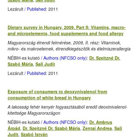
Lezárult
/ Published
: 2011
Dietary survey in Hungary, 2009. Part II: Vitamins, macro-
and microelements, food supplements and food allergy
Magyarország étrendi felmérése, 2009, II. rész: Vitaminok,
mikro- és makroelemek, étrendkiegészítők és élelmiszerallergia
NÉBIH-es kutató
/ Authors (NFCSO only)
:
Dr. Szeitzné Dr.
Szabó Mária
,
Sali Judit
Lezárult
/ Published
: 2011
Exposure of consumers to deoxynivalenol from
consumption of white bread in Hungary
A lakosság fehér kenyér fogyasztásából eredő deoxinivalenol-
kitettsége Magyarországon
NÉBIH-es kutató
/ Authors (NFCSO only)
:
Dr. Ambrus
Árpád
,
Dr. Szeitzné Dr. Szabó Mária
,
Zentai Andrea
,
Sali
Judit
,
Szabó István