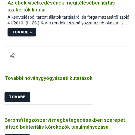
Az ebek viselkedésének megítélésében jártas
szakértők listája
A kedvtelésből tartott állatok tartásáról és forgalmazásáról szóló
41/2010. (II. 26.) Korm.rendelet szabályozza az eb okozta fizikai
sérülés, illetve ennek veszélye keletkezésekor felmerülő
TOVÁBB >
hatósági feladatokat, valamint a veszélyes eb tartását és annak
engedélyezését. Ezen eljárások során szükség esetén be kell
vonni az ebek viselkedésének megítélésében jártas szakértőt.
További növénygyógyászati kutatások
TOVÁBB
Baromfi légzőszervi megbetegedésekben szerepet
játszó bakteriális kórokozók tanulmányozása