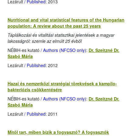
Lezárult
/ Published
: 2013
Nutritional and vital statistical features of the Hungarian
population: A review about the past 25 years
Táplálkozási és vitalitási statisztikai jelentések a magyar
lakosságról: szemle az elmúlt 25 évből
NÉBIH-es kutató
/ Authors (NFCSO only)
:
Dr. Szeitzné Dr.
Szabó Mária
Lezárult
/ Published
: 2012
Hazai és nemzetközi stratégiai törekvések a kampilo­
bakteriózis csökkentésére
NÉBIH-es kutató
/ Authors (NFCSO only)
:
Dr. Szeitzné Dr.
Szabó Mária
Lezárult
/ Published
: 2011
Mitől tart, miben bízik a fogyasztó? A fogyasztók