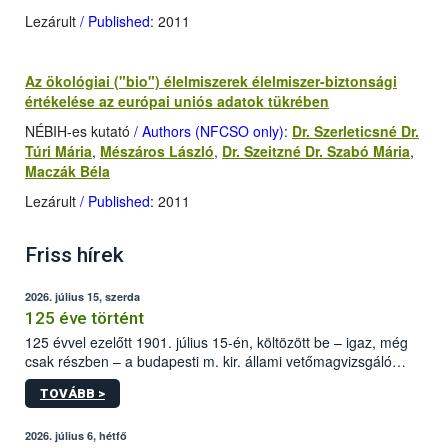
Lezárult
/ Published
: 2011
Az ökológiai ("bio") élelmiszerek élelmiszer-biztonsági
értékelése az európai uniós adatok tükrében
NÉBIH-es kutató
/ Authors (NFCSO only)
:
Dr. Szerleticsné Dr.
Túri Mária
,
Mészáros László
,
Dr. Szeitzné Dr. Szabó Mária
,
Maczák Béla
Lezárult
/ Published
: 2011
Friss hírek
2026. július 15, szerda
125 éve történt
125 évvel ezelőtt 1901. július 15-én, költözött be – igaz, még
csak részben – a budapesti m. kir. állami vetőmagvizsgáló
állomás a Kis Rókus utca 15. szám alatti, Czigler Győző által
TOVÁBB >
tervezett új épületébe.
2026. július 6, hétfő