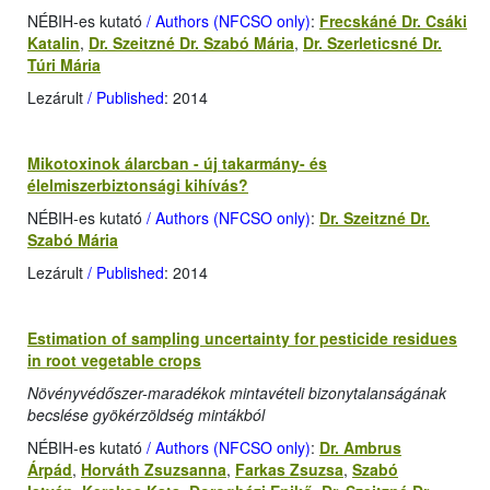
NÉBIH-es kutató
/ Authors (NFCSO only)
:
Frecskáné Dr. Csáki
Katalin
,
Dr. Szeitzné Dr. Szabó Mária
,
Dr. Szerleticsné Dr.
Túri Mária
Lezárult
/ Published
: 2014
Mikotoxinok álarcban - új takarmány- és
élelmiszerbiztonsági kihívás?
NÉBIH-es kutató
/ Authors (NFCSO only)
:
Dr. Szeitzné Dr.
Szabó Mária
Lezárult
/ Published
: 2014
Estimation of sampling uncertainty for pesticide residues
in root vegetable crops
Növényvédőszer-maradékok mintavételi bizonytalanságának
becslése gyökérzöldség mintákból
NÉBIH-es kutató
/ Authors (NFCSO only)
:
Dr. Ambrus
Árpád
,
Horváth Zsuzsanna
,
Farkas Zsuzsa
,
Szabó