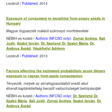
Lezárult
/ Published
: 2013
Exposure of consumers to morphine from poppy seeds in
Hungary
Magyar fogyasztók mákból származó morfinbevitele
NÉBIH-es kutató
/ Authors (NFCSO only)
:
Zentai Andrea
,
Sali
Judit
,
Szabó István
,
Dr. Szeitzné Dr. Szabó Mária
,
Dr.
Ambrus Árpád
,
Vásárhelyi Adrienn
Lezárult
/ Published
: 2013
Factors affecting the estimated probabilistic acute dietary
exposure to captan from apple consumption
Tényezők, melyek az almafogyasztásból eredő akut
étrendi kaptánkitettség becsült valószínűségét befolyásolják
NÉBIH-es kutató
/ Authors (NFCSO only)
:
Dr. Szeitzné Dr.
Szabó Mária
,
Sali Judit
,
Zentai Andrea
,
Szabó István
,
Dr.
Ambrus Árpád