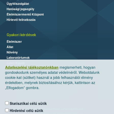
Ügyfélszolgálat
Hatósági jogsegély
Élelmiszermentő Központ
Hírlevél feliratkozás
Gyakori kérdések
Élelmiszer
Állat
Növény
Laboratóriumok
Labor/Egyéb
Adatkezelési tájékoztatónkban
megismerheti, hogyan
gondoskodunk személyes adatai védelméről. Weboldalunk
cookie-kat (sütiket) használ a jobb felhasználói élmény
érdekében, melynek biztosításához kérjük, kattintson az
„Elfogadom” gombra.
Statisztikai célú sütik
Nemzeti Élelmiszerlánc-biztonsági Hivatal
Hirdetési célú sütik
Cím: 1024 Budapest, Keleti Károly utca. 24.