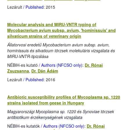
Lezárult
/ Published
: 2015
Molecular analysis and MIRU-VNTR typing of
Mycobacterium avium subsp. avium, 'hominissuis' and
silvaticum strains of veterinary origin
Állatorvosi eredetű Mycobacterium avium subsp. avium,
hominissuis és silvaticum törzsek molekuláris vizsgálata és
MIRU-VNTR-tipizálása
NÉBIH-es kutató
/ Authors (NFCSO only)
:
Dr. Rónai
Zsuzsanna
,
Dr. Dán Ádám
Lezárult
/ Published
: 2016
Antibiotic susceptibility profiles of Mycoplasma sp. 1220
strains isolated from geese in Hungary
Magyarországi Mycoplasma sp. 1220 és Synoviae törzsek
antibiotikum érzékenységének vizsgálata
NÉBIH-es kutatók
/ Authors (NFCSO only)
:
Dr. Rónai