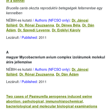
in a kennel
Brucella canis okozta reproduktív betegségek felismerése egy
kennelben
NÉBIH-es kutató
/ Authors (NFCSO only)
:
Dr. Jánosi
Szilárd
,
Dr. Rónai Zsuzsanna
,
Dr. Dénes Béla
,
Dr. Dán
Ádám
,
Dr. Szeredi Levente
,
Dr. Erdélyi Károly
Lezárult
/ Published
: 2011
A
magyar Mycobacterium avium complex izolátumok molekul
átirs jellemzése
NÉBIH-es kutató
/ Authors (NFCSO only)
:
Dr. Jánosi
Szilárd
,
Dr. Rónai Zsuzsanna
,
Dr. Dán Ádám
Lezárult
/ Published
: 2011
Two cases of Pasteurella aerogenes induced swine
abortion: pathological, immunohistochemical,
bacteriological and molecular biological examinations