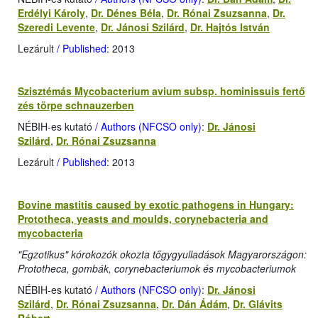
Erdélyi Károly
,
Dr. Dénes Béla
,
Dr. Rónai Zsuzsanna
,
Dr.
Szeredi Levente
,
Dr. Jánosi Szilárd
,
Dr. Hajtós István
Lezárult
/ Published
: 2013
Szisztémás Mycobacterium avium subsp. hominissuis fertő
zés törpe schnauzerben
NÉBIH-es kutató
/ Authors (NFCSO only)
:
Dr. Jánosi
Szilárd
,
Dr. Rónai Zsuzsanna
Lezárult
/ Published
: 2013
Bovine mastitis caused by exotic pathogens in Hungary:
Prototheca, yeasts and moulds, corynebacteria and
mycobacteria
"Egzotikus" kórokozók okozta tőgygyulladások Magyarországon:
Prototheca, gombák, corynebacteriumok és mycobacteriumok
NÉBIH-es kutató
/ Authors (NFCSO only)
:
Dr. Jánosi
Szilárd
,
Dr. Rónai Zsuzsanna
,
Dr. Dán Ádám
,
Dr. Glávits