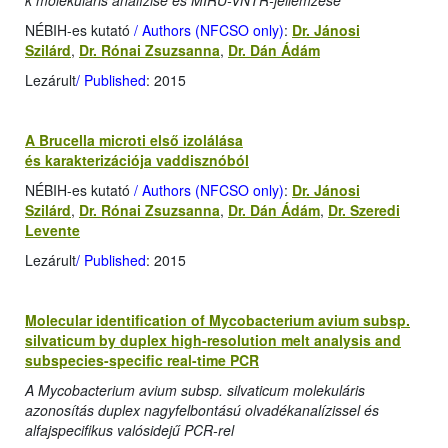
k molekuláris analízise és MIRU-VNTR-jellemzése
NÉBIH-es kutató
/ Authors (NFCSO only)
:
Dr. Jánosi
Szilárd
,
Dr. Rónai Zsuzsanna
,
Dr. Dán Ádám
Lezárult
/ Published
: 2015
A Brucella microti első izolálása
és karakterizációja vaddisznóból
NÉBIH-es kutató
/ Authors (NFCSO only)
:
Dr. Jánosi
Szilárd
,
Dr. Rónai Zsuzsanna
,
Dr. Dán Ádám
,
Dr. Szeredi
Levente
Lezárult
/ Published
: 2015
Molecular identification of Mycobacterium avium subsp.
silvaticum by duplex high-resolution melt analysis and
subspecies-specific real-time PCR
A Mycobacterium avium subsp. silvaticum molekuláris
azonosítás duplex nagyfelbontású olvadékanalízissel és
alfajspecifikus valósidejű PCR-rel