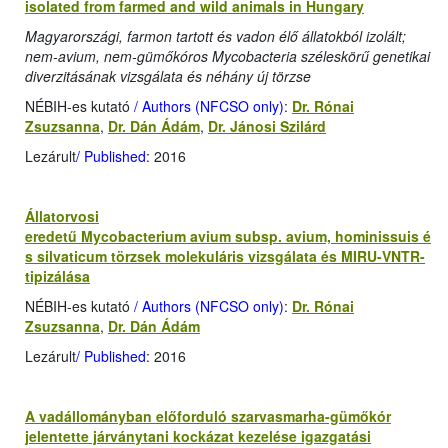
isolated from farmed and wild animals in Hungary
Magyarországi, farmon tartott és vadon élő állatokból izolált;
nem-avium, nem-gümőkóros Mycobacteria széleskörű genetikai
diverzitásának vizsgálata és néhány új törzse
NÉBIH-es kutató
/ Authors (NFCSO only)
:
Dr. Rónai
Zsuzsanna
,
Dr. Dán Ádám
,
Dr. Jánosi Szilárd
Lezárult
/ Published
: 2016
Állatorvosi
eredetű Mycobacterium avium subsp. avium, hominissuis é
s silvaticum törzsek molekuláris vizsgálata és MIRU-VNTR-
tipizálása
NÉBIH-es kutató
/ Authors (NFCSO only)
:
Dr. Rónai
Zsuzsanna
,
Dr. Dán Ádám
Lezárult
/ Published
: 2016
A vadállományban előforduló szarvasmarha-gümőkór
jelentette járványtani kockázat kezelése igazgatási