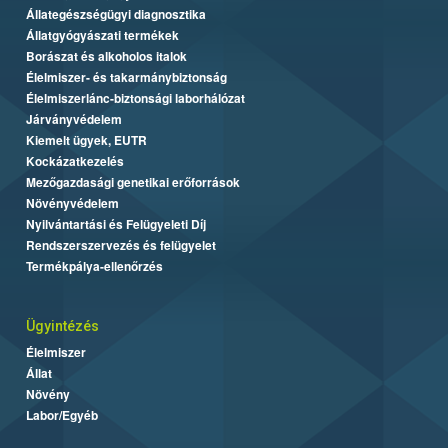
Állategészségügyi diagnosztika
Állatgyógyászati termékek
Borászat és alkoholos italok
Élelmiszer- és takarmánybiztonság
Élelmiszerlánc-biztonsági laborhálózat
Járványvédelem
Kiemelt ügyek, EUTR
Kockázatkezelés
Mezőgazdasági genetikai erőforrások
Növényvédelem
Nyilvántartási és Felügyeleti Díj
Rendszerszervezés és felügyelet
Termékpálya-ellenőrzés
Ügyintézés
Élelmiszer
Állat
Növény
Labor/Egyéb