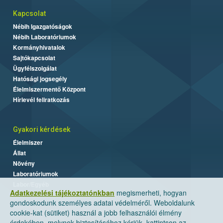
Kapcsolat
Nébih Igazgatóságok
Nébih Laboratóriumok
Kormányhivatalok
Sajtókapcsolat
Ügyfélszolgálat
Hatósági jogsegély
Élelmiszermentő Központ
Hírlevél feliratkozás
Gyakori kérdések
Élelmiszer
Állat
Növény
Laboratóriumok
Labor/Egyéb
Adatkezelési tájékoztatónkban
megismerheti, hogyan
gondoskodunk személyes adatai védelméről. Weboldalunk
cookie-kat (sütiket) használ a jobb felhasználói élmény
érdekében, melynek biztosításához kérjük, kattintson az