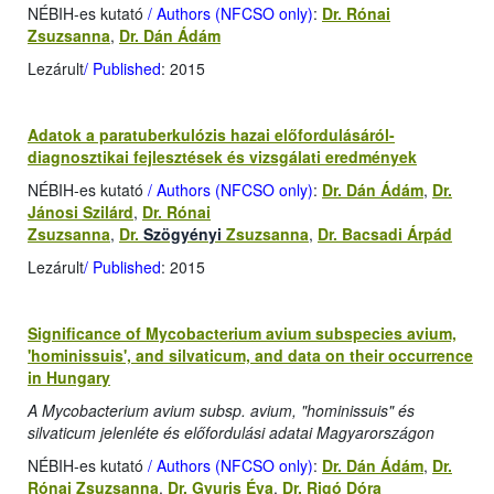
NÉBIH-es kutató
/ Authors (NFCSO only)
:
Dr. Rónai
Zsuzsanna
,
Dr. Dán Ádám
Lezárult
/ Published
: 2015
Adatok a paratuberkulózis hazai előfordulásáról-
diagnosztikai fejlesztések és vizsgálati eredmények
NÉBIH-es kutató
/ Authors (NFCSO only)
:
Dr. Dán Ádám
,
Dr.
Jánosi Szilárd
,
Dr. Rónai
Zsuzsanna
,
Dr.
Szögyényi
Zsuzsanna
,
Dr. Bacsadi Árpád
Lezárult
/ Published
: 2015
Significance of Mycobacterium avium subspecies avium,
'hominissuis', and silvaticum, and data on their occurrence
in Hungary
A Mycobacterium avium subsp. avium, "hominissuis" és
silvaticum jelenléte és előfordulási adatai Magyarországon
NÉBIH-es kutató
/ Authors (NFCSO only)
:
Dr. Dán Ádám
,
Dr.
Rónai Zsuzsanna
,
Dr. Gyuris Éva
,
Dr. Rigó Dóra