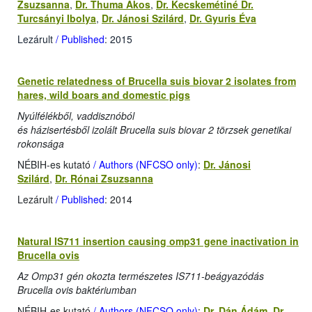
Zsuzsanna
,
Dr. Thuma Ákos
,
Dr. Kecskemétiné Dr.
Turcsányi Ibolya
,
Dr. Jánosi Szilárd
,
Dr. Gyuris Éva
Lezárult
/ Published
: 2015
Genetic relatedness of Brucella suis biovar 2 isolates from
hares, wild boars and domestic pigs
Nyúlfélékből, vaddisznóból
és házisertésből izolált Brucella suis biovar 2 törzsek genetikai
rokonsága
NÉBIH-es kutató
/ Authors (NFCSO only)
:
Dr. Jánosi
Szilárd
,
Dr. Rónai Zsuzsanna
Lezárult
/ Published
: 2014
Natural IS711 insertion causing omp31 gene inactivation in
Brucella ovis
Az Omp31 gén okozta természetes IS711-beágyazódás
Brucella ovis baktériumban
NÉBIH-es kutató
/ Authors (NFCSO only)
:
Dr. Dán Ádám
,
Dr.