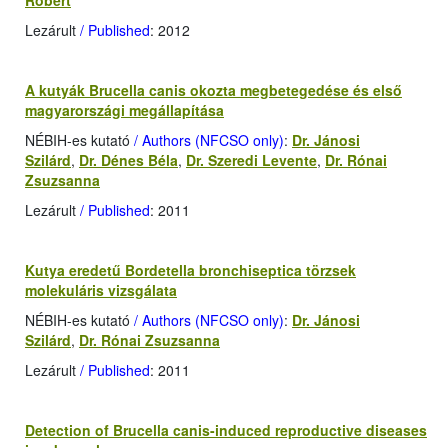
Róbert
Lezárult
/ Published
: 2012
A kutyák Brucella canis okozta megbetegedése és első
magyarországi megállapítása
NÉBIH-es kutató
/ Authors (NFCSO only)
:
Dr. Jánosi
Szilárd
,
Dr. Dénes Béla
,
Dr. Szeredi Levente
,
Dr. Rónai
Zsuzsanna
Lezárult
/ Published
: 2011
Kutya eredetű Bordetella bronchiseptica törzsek
molekuláris vizsgálata
NÉBIH-es kutató
/ Authors (NFCSO only)
:
Dr. Jánosi
Szilárd
,
Dr. Rónai Zsuzsanna
Lezárult
/ Published
: 2011
Detection of Brucella canis-induced reproductive diseases