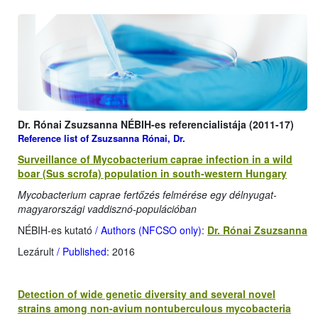
Dr. Rónai Zsuzsanna NÉBIH-es referencialistája (2011-17)
Reference list of Zsuzsanna Rónai, Dr.
Surveillance of Mycobacterium caprae infection in a wild
boar (Sus scrofa) population in south-western Hungary
Mycobacterium caprae fertőzés felmérése egy délnyugat-
magyarországi vaddisznó-populációban
NÉBIH-es kutató
/ Authors (NFCSO only)
:
Dr. Rónai Zsuzsanna
Lezárult
/ Published
: 2016
Detection of wide genetic diversity and several novel
strains among non-avium nontuberculous mycobacteria