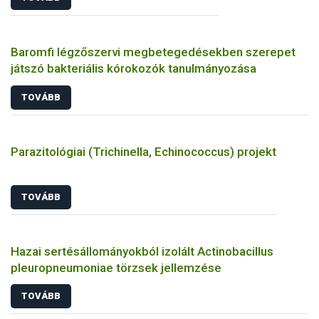
Baromfi légzőszervi megbetegedésekben szerepet
játszó bakteriális kórokozók tanulmányozása
TOVÁBB
Parazitológiai (Trichinella, Echinococcus) projekt
TOVÁBB
Hazai sertésállományokból izolált Actinobacillus
pleuropneumoniae törzsek jellemzése
TOVÁBB