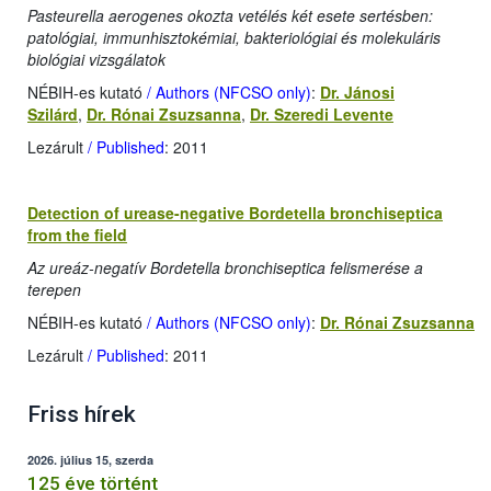
Pasteurella aerogenes okozta vetélés két esete sertésben:
patológiai, immunhisztokémiai, bakteriológiai és molekuláris
biológiai vizsgálatok
NÉBIH-es kutató
/ Authors (NFCSO only)
:
Dr. Jánosi
Szilárd
,
Dr. Rónai Zsuzsanna
,
Dr. Szeredi Levente
Lezárult
/ Published
: 2011
Detection of urease-negative Bordetella bronchiseptica
from the field
Az ureáz-negatív Bordetella bronchiseptica felismerése a
terepen
NÉBIH-es kutató
/ Authors (NFCSO only)
:
Dr. Rónai Zsuzsanna
Lezárult
/ Published
: 2011
Friss hírek
2026. július 15, szerda
125 éve történt