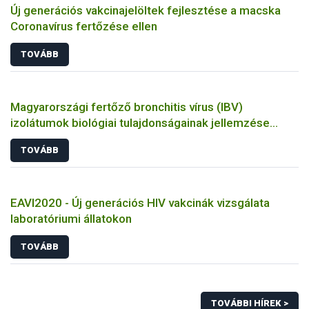
Új generációs vakcinajelöltek fejlesztése a macska
Coronavírus fertőzése ellen
TOVÁBB
Magyarországi fertőző bronchitis vírus (IBV)
izolátumok biológiai tulajdonságainak jellemzése
állatkísérletes és molekuláris biológiai eszközökkel
TOVÁBB
EAVI2020 - Új generációs HIV vakcinák vizsgálata
laboratóriumi állatokon
TOVÁBB
TOVÁBBI HÍREK >