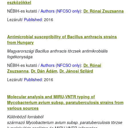
eszközökkel
NÉBIH-es kutató
/ Authors (NFCSO only)
:
Dr. Rónai Zsuzsanna
Lezárult
/ Published
: 2016
Antimicrobial susceptibility of Bacillus anthracis strains
from Hungary
Magyarországi Bacillus anthracis törzsek antimikrobiális
fogékonysága
NÉBIH-es kutató
/ Authors (NFCSO only)
:
Dr. Rónai
Zsuzsanna
,
Dr. Dán Ádám
,
Dr. Jánosi Szilárd
Lezárult
/ Published
: 2016
Molecular analysis and MIRU-VNTR typing of
Mycobacterium avium subsp. paratuberculosis strains from
various sources
Különböző forrásból
származó Mycobacterium avium subsp. paratuberculosis törzse