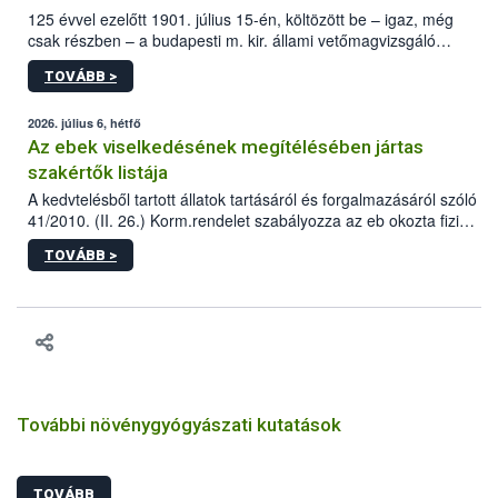
125 évvel ezelőtt 1901. július 15-én, költözött be – igaz, még
csak részben – a budapesti m. kir. állami vetőmagvizsgáló
állomás a Kis Rókus utca 15. szám alatti, Czigler Győző által
TOVÁBB >
tervezett új épületébe.
2026. július 6, hétfő
Az ebek viselkedésének megítélésében jártas
szakértők listája
A kedvtelésből tartott állatok tartásáról és forgalmazásáról szóló
41/2010. (II. 26.) Korm.rendelet szabályozza az eb okozta fizikai
sérülés, illetve ennek veszélye keletkezésekor felmerülő
TOVÁBB >
hatósági feladatokat, valamint a veszélyes eb tartását és annak
engedélyezését. Ezen eljárások során szükség esetén be kell
vonni az ebek viselkedésének megítélésében jártas szakértőt.
További növénygyógyászati kutatások
TOVÁBB