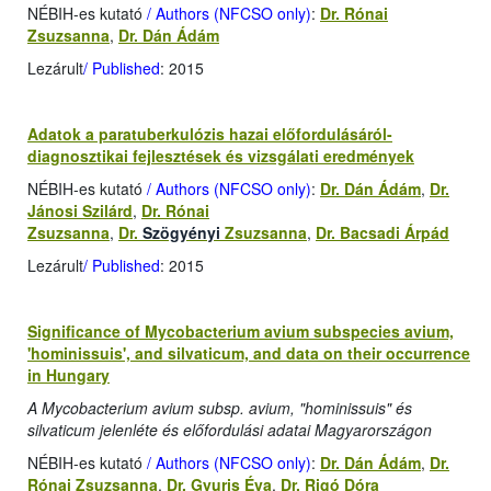
NÉBIH-es kutató
/ Authors (NFCSO only)
:
Dr. Rónai
Zsuzsanna
,
Dr. Dán Ádám
Lezárult
/ Published
: 2015
Adatok a paratuberkulózis hazai előfordulásáról-
diagnosztikai fejlesztések és vizsgálati eredmények
NÉBIH-es kutató
/ Authors (NFCSO only)
:
Dr. Dán Ádám
,
Dr.
Jánosi Szilárd
,
Dr. Rónai
Zsuzsanna
,
Dr.
Szögyényi
Zsuzsanna
,
Dr. Bacsadi Árpád
Lezárult
/ Published
: 2015
Significance of Mycobacterium avium subspecies avium,
'hominissuis', and silvaticum, and data on their occurrence
in Hungary
A Mycobacterium avium subsp. avium, "hominissuis" és
silvaticum jelenléte és előfordulási adatai Magyarországon
NÉBIH-es kutató
/ Authors (NFCSO only)
:
Dr. Dán Ádám
,
Dr.
Rónai Zsuzsanna
,
Dr. Gyuris Éva
,
Dr. Rigó Dóra