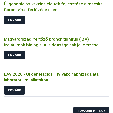
Új generációs vakcinajelöltek fejlesztése a macska
Coronavírus fertőzése ellen
TOVÁBB
Magyarországi fertőző bronchitis vírus (IBV)
izolátumok biológiai tulajdonságainak jellemzése
állatkísérletes és molekuláris biológiai eszközökkel
TOVÁBB
EAVI2020 - Új generációs HIV vakcinák vizsgálata
laboratóriumi állatokon
TOVÁBB
TOVÁBBI HÍREK >