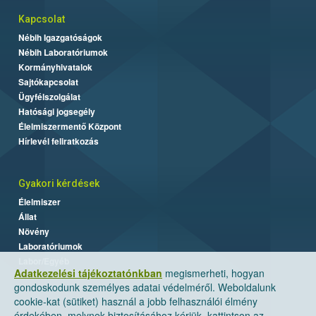
Kapcsolat
Nébih Igazgatóságok
Nébih Laboratóriumok
Kormányhivatalok
Sajtókapcsolat
Ügyfélszolgálat
Hatósági jogsegély
Élelmiszermentő Központ
Hírlevél feliratkozás
Gyakori kérdések
Élelmiszer
Állat
Növény
Laboratóriumok
Labor/Egyéb
Adatkezelési tájékoztatónkban
megismerheti, hogyan
gondoskodunk személyes adatai védelméről. Weboldalunk
cookie-kat (sütiket) használ a jobb felhasználói élmény
érdekében, melynek biztosításához kérjük, kattintson az