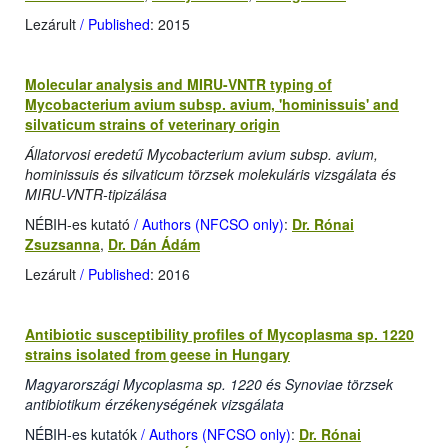
Lezárult
/ Published
: 2015
Molecular analysis and MIRU-VNTR typing of
Mycobacterium avium subsp. avium, 'hominissuis' and
silvaticum strains of veterinary origin
Állatorvosi eredetű Mycobacterium avium subsp. avium,
hominissuis és silvaticum törzsek molekuláris vizsgálata és
MIRU-VNTR-tipizálása
NÉBIH-es kutató
/ Authors (NFCSO only)
:
Dr. Rónai
Zsuzsanna
,
Dr. Dán Ádám
Lezárult
/ Published
: 2016
Antibiotic susceptibility profiles of Mycoplasma sp. 1220
strains isolated from geese in Hungary
Magyarországi Mycoplasma sp. 1220 és Synoviae törzsek
antibiotikum érzékenységének vizsgálata
NÉBIH-es kutatók
/ Authors (NFCSO only)
:
Dr. Rónai