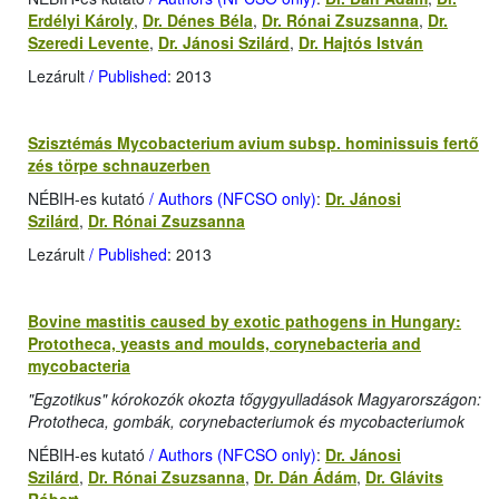
Erdélyi Károly
,
Dr. Dénes Béla
,
Dr. Rónai Zsuzsanna
,
Dr.
Szeredi Levente
,
Dr. Jánosi Szilárd
,
Dr. Hajtós István
Lezárult
/ Published
: 2013
Szisztémás Mycobacterium avium subsp. hominissuis fertő
zés törpe schnauzerben
NÉBIH-es kutató
/ Authors (NFCSO only)
:
Dr. Jánosi
Szilárd
,
Dr. Rónai Zsuzsanna
Lezárult
/ Published
: 2013
Bovine mastitis caused by exotic pathogens in Hungary:
Prototheca, yeasts and moulds, corynebacteria and
mycobacteria
"Egzotikus" kórokozók okozta tőgygyulladások Magyarországon:
Prototheca, gombák, corynebacteriumok és mycobacteriumok
NÉBIH-es kutató
/ Authors (NFCSO only)
:
Dr. Jánosi
Szilárd
,
Dr. Rónai Zsuzsanna
,
Dr. Dán Ádám
,
Dr. Glávits