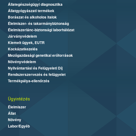
Állategészségügyi diagnosztika
Állatgyógyászati termékek
Borászat és alkoholos italok
Élelmiszer- és takarmánybiztonság
Élelmiszerlánc-biztonsági laborhálózat
Járványvédelem
Kiemelt ügyek, EUTR
Kockázatkezelés
Mezőgazdasági genetikai erőforrások
Növényvédelem
Nyilvántartási és Felügyeleti Díj
Rendszerszervezés és felügyelet
Termékpálya-ellenőrzés
Ügyintézés
Élelmiszer
Állat
Növény
Labor/Egyéb