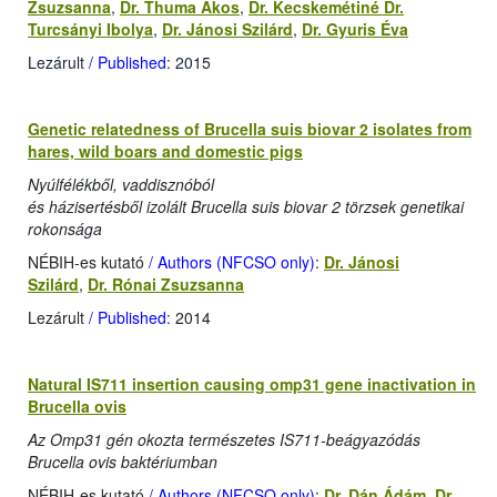
Zsuzsanna
,
Dr. Thuma Ákos
,
Dr. Kecskemétiné Dr.
Turcsányi Ibolya
,
Dr. Jánosi Szilárd
,
Dr. Gyuris Éva
Lezárult
/ Published
: 2015
Genetic relatedness of Brucella suis biovar 2 isolates from
hares, wild boars and domestic pigs
Nyúlfélékből, vaddisznóból
és házisertésből izolált Brucella suis biovar 2 törzsek genetikai
rokonsága
NÉBIH-es kutató
/ Authors (NFCSO only)
:
Dr. Jánosi
Szilárd
,
Dr. Rónai Zsuzsanna
Lezárult
/ Published
: 2014
Natural IS711 insertion causing omp31 gene inactivation in
Brucella ovis
Az Omp31 gén okozta természetes IS711-beágyazódás
Brucella ovis baktériumban
NÉBIH-es kutató
/ Authors (NFCSO only)
:
Dr. Dán Ádám
,
Dr.