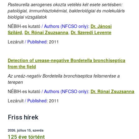
Pasteurella aerogenes okozta vetélés két esete sertésben:
patológiai, immunhisztokémiai, bakteriológiai és molekuláris
biológiai vizsgálatok
NÉBIH-es kutató
/ Authors (NFCSO only)
:
Dr. Jánosi
Szilárd
,
Dr. Rónai Zsuzsanna
,
Dr. Szeredi Levente
Lezárult
/ Published
: 2011
Detection of urease-negative Bordetella bronchiseptica
from the field
Az ureáz-negatív Bordetella bronchiseptica felismerése a
terepen
NÉBIH-es kutató
/ Authors (NFCSO only)
:
Dr. Rónai Zsuzsanna
Lezárult
/ Published
: 2011
Friss hírek
2026. július 15, szerda
125 éve történt