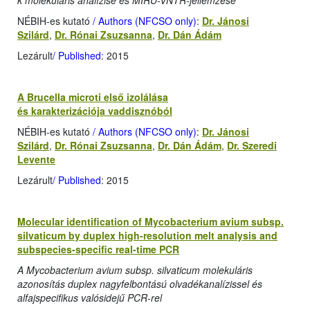
k molekuláris analízise és MIRU-VNTR-jellemzése
NÉBIH-es kutató
/ Authors (NFCSO only)
:
Dr. Jánosi
Szilárd
,
Dr. Rónai Zsuzsanna
,
Dr. Dán Ádám
Lezárult
/ Published
: 2015
A Brucella microti első izolálása
és karakterizációja vaddisznóból
NÉBIH-es kutató
/ Authors (NFCSO only)
:
Dr. Jánosi
Szilárd
,
Dr. Rónai Zsuzsanna
,
Dr. Dán Ádám
,
Dr. Szeredi
Levente
Lezárult
/ Published
: 2015
Molecular identification of Mycobacterium avium subsp.
silvaticum by duplex high-resolution melt analysis and
subspecies-specific real-time PCR
A Mycobacterium avium subsp. silvaticum molekuláris
azonosítás duplex nagyfelbontású olvadékanalízissel és
alfajspecifikus valósidejű PCR-rel