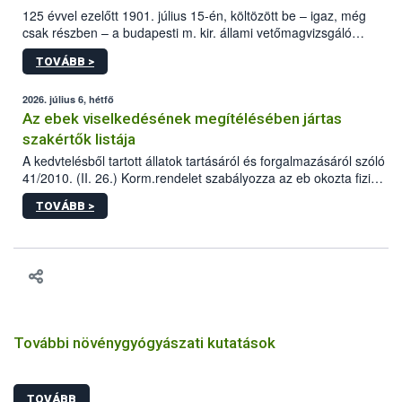
125 évvel ezelőtt 1901. július 15-én, költözött be – igaz, még
csak részben – a budapesti m. kir. állami vetőmagvizsgáló
állomás a Kis Rókus utca 15. szám alatti, Czigler Győző által
TOVÁBB >
tervezett új épületébe.
2026. július 6, hétfő
Az ebek viselkedésének megítélésében jártas
szakértők listája
A kedvtelésből tartott állatok tartásáról és forgalmazásáról szóló
41/2010. (II. 26.) Korm.rendelet szabályozza az eb okozta fizikai
sérülés, illetve ennek veszélye keletkezésekor felmerülő
TOVÁBB >
hatósági feladatokat, valamint a veszélyes eb tartását és annak
engedélyezését. Ezen eljárások során szükség esetén be kell
vonni az ebek viselkedésének megítélésében jártas szakértőt.
További növénygyógyászati kutatások
TOVÁBB