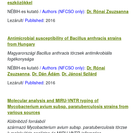
eszközökkel
NÉBIH-es kutató
/ Authors (NFCSO only)
:
Dr. Rónai Zsuzsanna
Lezárult
/ Published
: 2016
Antimicrobial susceptibility of Bacillus anthracis strains
from Hungary
Magyarországi Bacillus anthracis törzsek antimikrobiális
fogékonysága
NÉBIH-es kutató
/ Authors (NFCSO only)
:
Dr. Rónai
Zsuzsanna
,
Dr. Dán Ádám
,
Dr. Jánosi Szilárd
Lezárult
/ Published
: 2016
Molecular analysis and MIRU-VNTR typing of
Mycobacterium avium subsp. paratuberculosis strains from
various sources
Különböző forrásból
származó Mycobacterium avium subsp. paratuberculosis törzse