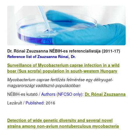
Dr. Rónai Zsuzsanna NÉBIH-es referencialistája (2011-17)
Reference list of Zsuzsanna Rónai, Dr.
Surveillance of Mycobacterium caprae infection in a wild
boar (Sus scrofa) population in south-western Hungary
Mycobacterium caprae fertőzés felmérése egy délnyugat-
magyarországi vaddisznó-populációban
NÉBIH-es kutató
/ Authors (NFCSO only)
:
Dr. Rónai Zsuzsanna
Lezárult
/ Published
: 2016
Detection of wide genetic diversity and several novel
strains among non-avium nontuberculous mycobacteria