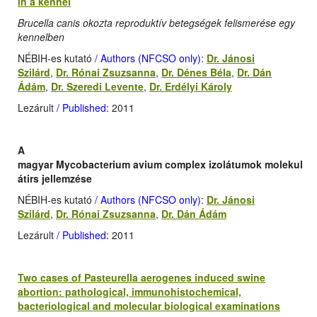
in a kennel
Brucella canis okozta reproduktív betegségek felismerése egy
kennelben
NÉBIH-es kutató
/ Authors (NFCSO only)
:
Dr. Jánosi
Szilárd
,
Dr. Rónai Zsuzsanna
,
Dr. Dénes Béla
,
Dr. Dán
Ádám
,
Dr. Szeredi Levente
,
Dr. Erdélyi Károly
Lezárult
/ Published
: 2011
A
magyar Mycobacterium avium complex izolátumok molekul
átirs jellemzése
NÉBIH-es kutató
/ Authors (NFCSO only)
:
Dr. Jánosi
Szilárd
,
Dr. Rónai Zsuzsanna
,
Dr. Dán Ádám
Lezárult
/ Published
: 2011
Two cases of Pasteurella aerogenes induced swine
abortion: pathological, immunohistochemical,
bacteriological and molecular biological examinations