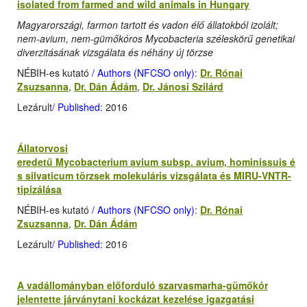
isolated from farmed and wild animals in Hungary
Magyarországi, farmon tartott és vadon élő állatokból izolált;
nem-avium, nem-gümőkóros Mycobacteria széleskörű genetikai
diverzitásának vizsgálata és néhány új törzse
NÉBIH-es kutató
/ Authors (NFCSO only)
:
Dr. Rónai
Zsuzsanna
,
Dr. Dán Ádám
,
Dr. Jánosi Szilárd
Lezárult
/ Published
: 2016
Állatorvosi
eredetű Mycobacterium avium subsp. avium, hominissuis é
s silvaticum törzsek molekuláris vizsgálata és MIRU-VNTR-
tipizálása
NÉBIH-es kutató
/ Authors (NFCSO only)
:
Dr. Rónai
Zsuzsanna
,
Dr. Dán Ádám
Lezárult
/ Published
: 2016
A vadállományban előforduló szarvasmarha-gümőkór
jelentette járványtani kockázat kezelése igazgatási