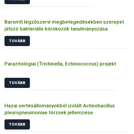
Baromfi légzőszervi megbetegedésekben szerepet
játszó bakteriális kórokozók tanulmányozása
TOVÁBB
Parazitológiai (Trichinella, Echinococcus) projekt
TOVÁBB
Hazai sertésállományokból izolált Actinobacillus
pleuropneumoniae törzsek jellemzése
TOVÁBB