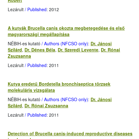
Róbert
Lezárult
/ Published
: 2012
A kutyák Brucella canis okozta megbetegedése és első
magyarországi megállapítása
NÉBIH-es kutató
/ Authors (NFCSO only)
:
Dr. Jánosi
Szilárd
,
Dr. Dénes Béla
,
Dr. Szeredi Levente
,
Dr. Rónai
Zsuzsanna
Lezárult
/ Published
: 2011
Kutya eredetű Bordetella bronchiseptica törzsek
molekuláris vizsgálata
NÉBIH-es kutató
/ Authors (NFCSO only)
:
Dr. Jánosi
Szilárd
,
Dr. Rónai Zsuzsanna
Lezárult
/ Published
: 2011
Detection of Brucella canis-induced reproductive diseases